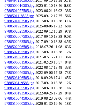
9788497130585.jpg
2017-09-10 13:38
5.7K
9788500016585.jpg
2025-01-10 18:46
6.8K
9788501077585.jpg
2023-06-21 16:02
38K
9788501118585.jpg
2025-09-12 17:35
56K
9788501402585.jpg
2017-09-10 13:38
3.1K
9788501923585.jpg
2025-08-06 17:22
68K
9788502025585.jpg
2022-09-12 15:29
97K
9788502067585.jpg
2017-09-10 13:38
9.0K
9788502083585.jpg
2017-09-10 13:38
4.5K
9788502096585.jpg
2018-07-26 11:08
63K
9788502195585.jpg
2017-09-10 13:38
12K
9788504021585.jpg
2021-07-15 21:21
36K
9788506001585.jpg
2021-02-20 15:57
84K
9788506043585.jpg
2022-08-17 13:48
33K
9788506056585.jpg
2022-09-06 17:48
73K
9788508106585.jpg
2018-09-28 17:41
45K
9788508119585.jpg
2017-09-10 13:38
12K
9788508135585.jpg
2017-09-10 13:38
14K
9788508193585.jpg
2022-09-26 17:29
84K
9788510044585.jpg
2019-08-23 09:06
44K
9788510060585.jpg
2026-01-30 19:46
18K