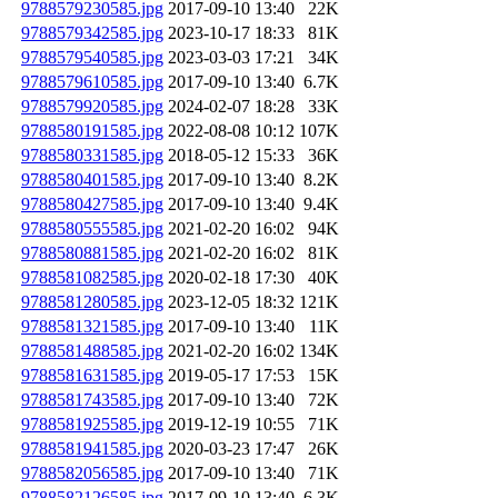
9788579230585.jpg
2017-09-10 13:40
22K
9788579342585.jpg
2023-10-17 18:33
81K
9788579540585.jpg
2023-03-03 17:21
34K
9788579610585.jpg
2017-09-10 13:40
6.7K
9788579920585.jpg
2024-02-07 18:28
33K
9788580191585.jpg
2022-08-08 10:12
107K
9788580331585.jpg
2018-05-12 15:33
36K
9788580401585.jpg
2017-09-10 13:40
8.2K
9788580427585.jpg
2017-09-10 13:40
9.4K
9788580555585.jpg
2021-02-20 16:02
94K
9788580881585.jpg
2021-02-20 16:02
81K
9788581082585.jpg
2020-02-18 17:30
40K
9788581280585.jpg
2023-12-05 18:32
121K
9788581321585.jpg
2017-09-10 13:40
11K
9788581488585.jpg
2021-02-20 16:02
134K
9788581631585.jpg
2019-05-17 17:53
15K
9788581743585.jpg
2017-09-10 13:40
72K
9788581925585.jpg
2019-12-19 10:55
71K
9788581941585.jpg
2020-03-23 17:47
26K
9788582056585.jpg
2017-09-10 13:40
71K
9788582126585.jpg
2017-09-10 13:40
6.3K