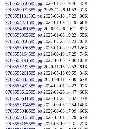
9786550550585.jpg
2026-01-30 19:46
45K
9786550972585.jpg
2025-11-28 11:53
32K
9786551131585.jpg
2025-06-18 17:23
30K
9786554271585.jpg
2024-01-09 18:19
68K
9786554961585.jpg
2026-01-26 20:11
83K
9786555005585.jpg
2025-01-08 19:23
55K
9786555050585.jpg
2022-07-28 13:23
203K
9786555076585.jpg
2025-01-08 19:23
126K
9786555104585.jpg
2021-08-19 17:25
74K
9786555191585.jpg
2022-10-05 17:36
103K
9786555232585.jpg
2020-11-16 18:53
81K
9786555261585.jpg
2021-05-16 09:55
34K
9786555443585.jpg
2023-08-11 17:30
67K
9786555472585.jpg
2024-02-01 18:23
97K
9786555612585.jpg
2022-03-26 14:47
68K
9786555641585.jpg
2025-01-22 18:32
47K
9786555894585.jpg
2022-09-05 17:54
148K
9786555948585.jpg
2025-08-06 17:39
60K
9786556053585.jpg
2020-12-01 18:29
67K
9786556165585.jpg
2025-06-10 17:31
22K