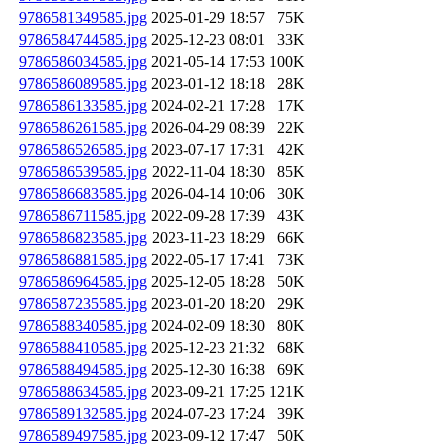
9786581349585.jpg
2025-01-29 18:57
75K
9786584744585.jpg
2025-12-23 08:01
33K
9786586034585.jpg
2021-05-14 17:53
100K
9786586089585.jpg
2023-01-12 18:18
28K
9786586133585.jpg
2024-02-21 17:28
17K
9786586261585.jpg
2026-04-29 08:39
22K
9786586526585.jpg
2023-07-17 17:31
42K
9786586539585.jpg
2022-11-04 18:30
85K
9786586683585.jpg
2026-04-14 10:06
30K
9786586711585.jpg
2022-09-28 17:39
43K
9786586823585.jpg
2023-11-23 18:29
66K
9786586881585.jpg
2022-05-17 17:41
73K
9786586964585.jpg
2025-12-05 18:28
50K
9786587235585.jpg
2023-01-20 18:20
29K
9786588340585.jpg
2024-02-09 18:30
80K
9786588410585.jpg
2025-12-23 21:32
68K
9786588494585.jpg
2025-12-30 16:38
69K
9786588634585.jpg
2023-09-21 17:25
121K
9786589132585.jpg
2024-07-23 17:24
39K
9786589497585.jpg
2023-09-12 17:47
50K