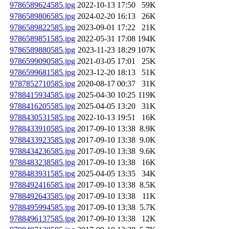
9786589624585.jpg
2022-10-13 17:50
59K
9786589806585.jpg
2024-02-20 16:13
26K
9786589822585.jpg
2023-09-01 17:22
21K
9786589851585.jpg
2022-05-31 17:08
194K
9786589880585.jpg
2023-11-23 18:29
107K
9786599090585.jpg
2021-03-05 17:01
25K
9786599681585.jpg
2023-12-20 18:13
51K
9787852710585.jpg
2020-08-17 00:37
31K
9788415934585.jpg
2025-04-30 10:25
119K
9788416205585.jpg
2025-04-05 13:20
31K
9788430531585.jpg
2022-10-13 19:51
16K
9788433910585.jpg
2017-09-10 13:38
8.9K
9788433923585.jpg
2017-09-10 13:38
9.0K
9788434236585.jpg
2017-09-10 13:38
9.6K
9788483238585.jpg
2017-09-10 13:38
16K
9788483931585.jpg
2025-04-05 13:35
34K
9788492416585.jpg
2017-09-10 13:38
8.5K
9788492643585.jpg
2017-09-10 13:38
11K
9788495994585.jpg
2017-09-10 13:38
5.7K
9788496137585.jpg
2017-09-10 13:38
12K