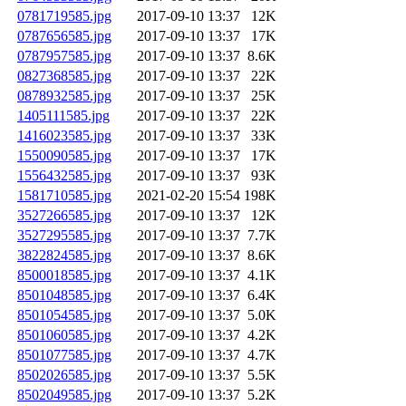
0781719585.jpg
2017-09-10 13:37
12K
0787656585.jpg
2017-09-10 13:37
17K
0787957585.jpg
2017-09-10 13:37
8.6K
0827368585.jpg
2017-09-10 13:37
22K
0878932585.jpg
2017-09-10 13:37
25K
1405111585.jpg
2017-09-10 13:37
22K
1416023585.jpg
2017-09-10 13:37
33K
1550090585.jpg
2017-09-10 13:37
17K
1556432585.jpg
2017-09-10 13:37
93K
1581710585.jpg
2021-02-20 15:54
198K
3527266585.jpg
2017-09-10 13:37
12K
3527295585.jpg
2017-09-10 13:37
7.7K
3822824585.jpg
2017-09-10 13:37
8.6K
8500018585.jpg
2017-09-10 13:37
4.1K
8501048585.jpg
2017-09-10 13:37
6.4K
8501054585.jpg
2017-09-10 13:37
5.0K
8501060585.jpg
2017-09-10 13:37
4.2K
8501077585.jpg
2017-09-10 13:37
4.7K
8502026585.jpg
2017-09-10 13:37
5.5K
8502049585.jpg
2017-09-10 13:37
5.2K