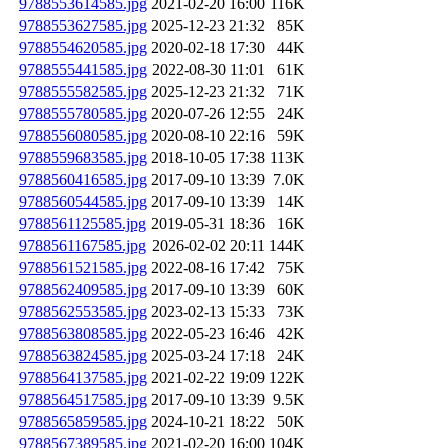
9788553614585.jpg
2021-02-20 16:00
116K
9788553627585.jpg
2025-12-23 21:32
85K
9788554620585.jpg
2020-02-18 17:30
44K
9788555441585.jpg
2022-08-30 11:01
61K
9788555582585.jpg
2025-12-23 21:32
71K
9788555780585.jpg
2020-07-26 12:55
24K
9788556080585.jpg
2020-08-10 22:16
59K
9788559683585.jpg
2018-10-05 17:38
113K
9788560416585.jpg
2017-09-10 13:39
7.0K
9788560544585.jpg
2017-09-10 13:39
14K
9788561125585.jpg
2019-05-31 18:36
16K
9788561167585.jpg
2026-02-02 20:11
144K
9788561521585.jpg
2022-08-16 17:42
75K
9788562409585.jpg
2017-09-10 13:39
60K
9788562553585.jpg
2023-02-13 15:33
73K
9788563808585.jpg
2022-05-23 16:46
42K
9788563824585.jpg
2025-03-24 17:18
24K
9788564137585.jpg
2021-02-22 19:09
122K
9788564517585.jpg
2017-09-10 13:39
9.5K
9788565859585.jpg
2024-10-21 18:22
50K
9788567389585.jpg
2021-02-20 16:00
104K