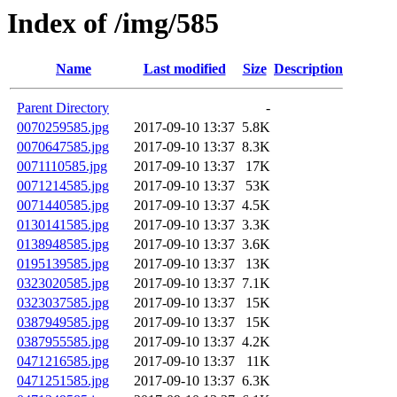
Index of /img/585
Name
Last modified
Size
Description
Parent Directory
-
0070259585.jpg
2017-09-10 13:37
5.8K
0070647585.jpg
2017-09-10 13:37
8.3K
0071110585.jpg
2017-09-10 13:37
17K
0071214585.jpg
2017-09-10 13:37
53K
0071440585.jpg
2017-09-10 13:37
4.5K
0130141585.jpg
2017-09-10 13:37
3.3K
0138948585.jpg
2017-09-10 13:37
3.6K
0195139585.jpg
2017-09-10 13:37
13K
0323020585.jpg
2017-09-10 13:37
7.1K
0323037585.jpg
2017-09-10 13:37
15K
0387949585.jpg
2017-09-10 13:37
15K
0387955585.jpg
2017-09-10 13:37
4.2K
0471216585.jpg
2017-09-10 13:37
11K
0471251585.jpg
2017-09-10 13:37
6.3K