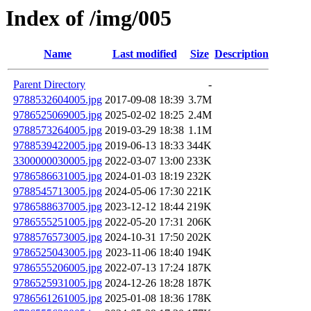
Index of /img/005
Name
Last modified
Size
Description
Parent Directory
-
9788532604005.jpg
2017-09-08 18:39
3.7M
9786525069005.jpg
2025-02-02 18:25
2.4M
9788573264005.jpg
2019-03-29 18:38
1.1M
9788539422005.jpg
2019-06-13 18:33
344K
3300000030005.jpg
2022-03-07 13:00
233K
9786586631005.jpg
2024-01-03 18:19
232K
9788545713005.jpg
2024-05-06 17:30
221K
9786588637005.jpg
2023-12-12 18:44
219K
9786555251005.jpg
2022-05-20 17:31
206K
9788576573005.jpg
2024-10-31 17:50
202K
9786525043005.jpg
2023-11-06 18:40
194K
9786555206005.jpg
2022-07-13 17:24
187K
9786525931005.jpg
2024-12-26 18:28
187K
9786561261005.jpg
2025-01-08 18:36
178K