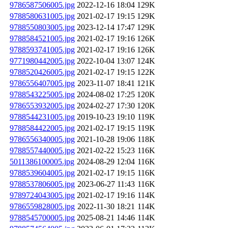
9786587506005.jpg
2022-12-16 18:04
129K
9788580631005.jpg
2021-02-17 19:15
129K
9788550803005.jpg
2023-12-14 17:47
129K
9788584521005.jpg
2021-02-17 19:16
126K
9788593741005.jpg
2021-02-17 19:16
126K
9771980442005.jpg
2022-10-04 13:07
124K
9788520426005.jpg
2021-02-17 19:15
122K
9786556407005.jpg
2023-11-07 18:41
121K
9788543225005.jpg
2024-08-02 17:25
120K
9786553932005.jpg
2024-02-27 17:30
120K
9788544231005.jpg
2019-10-23 19:10
119K
9788584422005.jpg
2021-02-17 19:15
119K
9786556340005.jpg
2021-10-28 19:06
118K
9788557440005.jpg
2021-02-22 15:23
116K
5011386100005.jpg
2024-08-29 12:04
116K
9788539604005.jpg
2021-02-17 19:15
116K
9788537806005.jpg
2023-06-27 11:43
116K
9789724043005.jpg
2021-02-17 19:16
114K
9786559828005.jpg
2022-11-30 18:21
114K
9788545700005.jpg
2025-08-21 14:46
114K