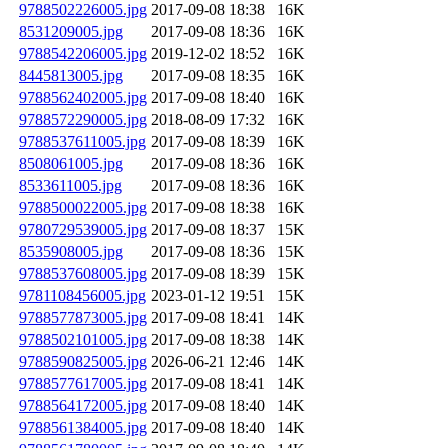
9788502226005.jpg
2017-09-08 18:38
16K
8531209005.jpg
2017-09-08 18:36
16K
9788542206005.jpg
2019-12-02 18:52
16K
8445813005.jpg
2017-09-08 18:35
16K
9788562402005.jpg
2017-09-08 18:40
16K
9788572290005.jpg
2018-08-09 17:32
16K
9788537611005.jpg
2017-09-08 18:39
16K
8508061005.jpg
2017-09-08 18:36
16K
8533611005.jpg
2017-09-08 18:36
16K
9788500022005.jpg
2017-09-08 18:38
16K
9780729539005.jpg
2017-09-08 18:37
15K
8535908005.jpg
2017-09-08 18:36
15K
9788537608005.jpg
2017-09-08 18:39
15K
9781108456005.jpg
2023-01-12 19:51
15K
9788577873005.jpg
2017-09-08 18:41
14K
9788502101005.jpg
2017-09-08 18:38
14K
9788590825005.jpg
2026-06-21 12:46
14K
9788577617005.jpg
2017-09-08 18:41
14K
9788564172005.jpg
2017-09-08 18:40
14K
9788561384005.jpg
2017-09-08 18:40
14K