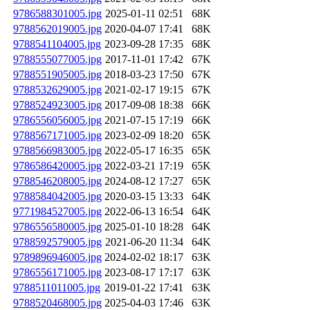
9786588301005.jpg
2025-01-11 02:51
68K
9788562019005.jpg
2020-04-07 17:41
68K
9788541104005.jpg
2023-09-28 17:35
68K
9788555077005.jpg
2017-11-01 17:42
67K
9788551905005.jpg
2018-03-23 17:50
67K
9788532629005.jpg
2021-02-17 19:15
67K
9788524923005.jpg
2017-09-08 18:38
66K
9786556056005.jpg
2021-07-15 17:19
66K
9788567171005.jpg
2023-02-09 18:20
65K
9788566983005.jpg
2022-05-17 16:35
65K
9786586420005.jpg
2022-03-21 17:19
65K
9788546208005.jpg
2024-08-12 17:27
65K
9788584042005.jpg
2020-03-15 13:33
64K
9771984527005.jpg
2022-06-13 16:54
64K
9786556580005.jpg
2025-01-10 18:28
64K
9788592579005.jpg
2021-06-20 11:34
64K
9789896946005.jpg
2024-02-02 18:17
63K
9786556171005.jpg
2023-08-17 17:17
63K
9788511011005.jpg
2019-01-22 17:41
63K
9788520468005.jpg
2025-04-03 17:46
63K