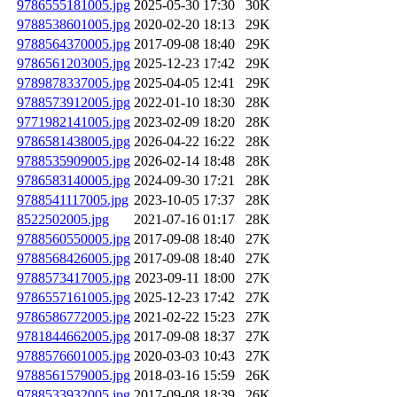
9786555181005.jpg
2025-05-30 17:30
30K
9788538601005.jpg
2020-02-20 18:13
29K
9788564370005.jpg
2017-09-08 18:40
29K
9786561203005.jpg
2025-12-23 17:42
29K
9789878337005.jpg
2025-04-05 12:41
29K
9788573912005.jpg
2022-01-10 18:30
28K
9771982141005.jpg
2023-02-09 18:20
28K
9786581438005.jpg
2026-04-22 16:22
28K
9788535909005.jpg
2026-02-14 18:48
28K
9786583140005.jpg
2024-09-30 17:21
28K
9788541117005.jpg
2023-10-05 17:37
28K
8522502005.jpg
2021-07-16 01:17
28K
9788560550005.jpg
2017-09-08 18:40
27K
9788568426005.jpg
2017-09-08 18:40
27K
9788573417005.jpg
2023-09-11 18:00
27K
9786557161005.jpg
2025-12-23 17:42
27K
9786586772005.jpg
2021-02-22 15:23
27K
9781844662005.jpg
2017-09-08 18:37
27K
9788576601005.jpg
2020-03-03 10:43
27K
9788561579005.jpg
2018-03-16 15:59
26K
9788533932005.jpg
2017-09-08 18:39
26K