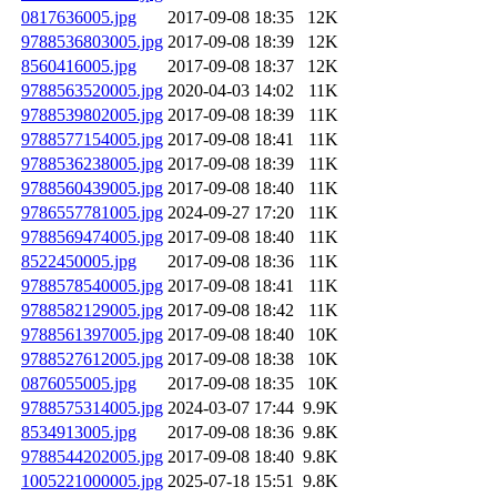
0817636005.jpg
2017-09-08 18:35
12K
9788536803005.jpg
2017-09-08 18:39
12K
8560416005.jpg
2017-09-08 18:37
12K
9788563520005.jpg
2020-04-03 14:02
11K
9788539802005.jpg
2017-09-08 18:39
11K
9788577154005.jpg
2017-09-08 18:41
11K
9788536238005.jpg
2017-09-08 18:39
11K
9788560439005.jpg
2017-09-08 18:40
11K
9786557781005.jpg
2024-09-27 17:20
11K
9788569474005.jpg
2017-09-08 18:40
11K
8522450005.jpg
2017-09-08 18:36
11K
9788578540005.jpg
2017-09-08 18:41
11K
9788582129005.jpg
2017-09-08 18:42
11K
9788561397005.jpg
2017-09-08 18:40
10K
9788527612005.jpg
2017-09-08 18:38
10K
0876055005.jpg
2017-09-08 18:35
10K
9788575314005.jpg
2024-03-07 17:44
9.9K
8534913005.jpg
2017-09-08 18:36
9.8K
9788544202005.jpg
2017-09-08 18:40
9.8K
1005221000005.jpg
2025-07-18 15:51
9.8K