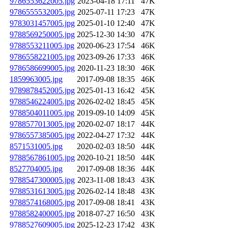
9786553622005.jpg
2023-04-18 17:11
47K
9786555532005.jpg
2025-07-11 17:23
47K
9783031457005.jpg
2025-01-10 12:40
47K
9788569250005.jpg
2025-12-30 14:30
47K
9788553211005.jpg
2020-06-23 17:54
46K
9786558221005.jpg
2023-09-26 17:33
46K
9786586699005.jpg
2020-11-23 18:30
46K
1859963005.jpg
2017-09-08 18:35
46K
9789878452005.jpg
2025-01-13 16:42
45K
9788546224005.jpg
2026-02-02 18:45
45K
9788504011005.jpg
2019-09-10 14:09
45K
9788577013005.jpg
2020-02-07 18:17
44K
9786557385005.jpg
2022-04-27 17:32
44K
8571531005.jpg
2020-02-03 18:50
44K
9788567861005.jpg
2020-10-21 18:50
44K
8527704005.jpg
2017-09-08 18:36
44K
9788547300005.jpg
2023-11-08 18:43
43K
9788531613005.jpg
2026-02-14 18:48
43K
9788574168005.jpg
2017-09-08 18:41
43K
9788582400005.jpg
2018-07-27 16:50
43K
9788527609005.jpg
2025-12-23 17:42
43K