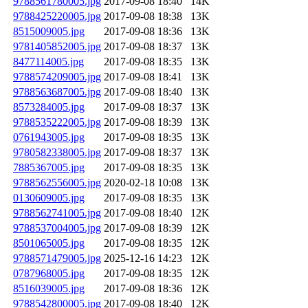
9788561780005.jpg
2017-09-08 18:40
14K
9788425220005.jpg
2017-09-08 18:38
13K
8515009005.jpg
2017-09-08 18:36
13K
9781405852005.jpg
2017-09-08 18:37
13K
8477114005.jpg
2017-09-08 18:35
13K
9788574209005.jpg
2017-09-08 18:41
13K
9788563687005.jpg
2017-09-08 18:40
13K
8573284005.jpg
2017-09-08 18:37
13K
9788535222005.jpg
2017-09-08 18:39
13K
0761943005.jpg
2017-09-08 18:35
13K
9780582338005.jpg
2017-09-08 18:37
13K
7885367005.jpg
2017-09-08 18:35
13K
9788562556005.jpg
2020-02-18 10:08
13K
0130609005.jpg
2017-09-08 18:35
13K
9788562741005.jpg
2017-09-08 18:40
12K
9788537004005.jpg
2017-09-08 18:39
12K
8501065005.jpg
2017-09-08 18:35
12K
9788571479005.jpg
2025-12-16 14:23
12K
0787968005.jpg
2017-09-08 18:35
12K
8516039005.jpg
2017-09-08 18:36
12K
9788542800005.jpg
2017-09-08 18:40
12K