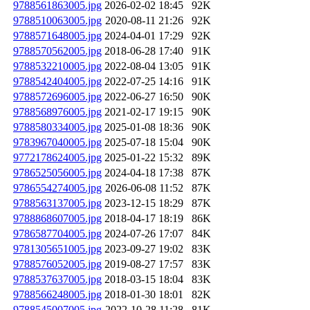
9788561863005.jpg
2026-02-02 18:45
92K
9788510063005.jpg
2020-08-11 21:26
92K
9788571648005.jpg
2024-04-01 17:29
92K
9788570562005.jpg
2018-06-28 17:40
91K
9788532210005.jpg
2022-08-04 13:05
91K
9788542404005.jpg
2022-07-25 14:16
91K
9788572696005.jpg
2022-06-27 16:50
90K
9788568976005.jpg
2021-02-17 19:15
90K
9788580334005.jpg
2025-01-08 18:36
90K
9783967040005.jpg
2025-07-18 15:04
90K
9772178624005.jpg
2025-01-22 15:32
89K
9786525056005.jpg
2024-04-18 17:38
87K
9786554274005.jpg
2026-06-08 11:52
87K
9788563137005.jpg
2023-12-15 18:29
87K
9788868607005.jpg
2018-04-17 18:19
86K
9786587704005.jpg
2024-07-26 17:07
84K
9781305651005.jpg
2023-09-27 19:02
83K
9788576052005.jpg
2019-08-27 17:57
83K
9788537637005.jpg
2018-03-15 18:04
83K
9788566248005.jpg
2018-01-30 18:01
82K
9788545007005.jpg
2022-10-28 11:28
81K