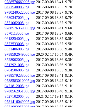
9788576669005.jpg
2017-09-08 18:41
9.7K
0471540005.jpg
2017-09-08 18:35
9.7K
9780240522005.jpg
2017-09-08 18:37
9.7K
0780347005.jpg
2017-09-08 18:35
9.7K
8571062005.jpg
2017-09-08 18:37
9.7K
9788576359005.jpg
2017-09-08 18:41
9.6K
8570113005.jpg
2017-09-08 18:37
9.6K
0618254005.jpg
2017-09-08 18:35
9.5K
8573533005.jpg
2017-09-08 18:37
9.5K
8531406005.jpg
2017-09-08 18:36
9.4K
9788592649005.jpg
2020-02-17 15:54
9.4K
8528902005.jpg
2017-09-08 18:36
9.3K
8512921005.jpg
2017-09-08 18:36
9.3K
0764506005.jpg
2017-09-08 18:35
9.3K
9788579233005.jpg
2017-09-08 18:41
9.1K
9788583010005.jpg
2017-09-08 18:42
9.1K
0471812005.jpg
2017-09-08 18:35
9.1K
9788562051005.jpg
2017-09-08 18:40
9.1K
8527102005.jpg
2021-02-17 19:14
9.1K
9781416049005.jpg
2017-09-08 18:37
9.1K
9771982055005.jpg
2017-09-08 18:37
9.0K