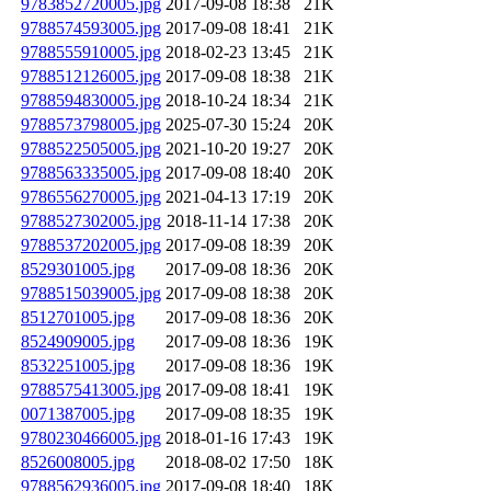
9783852720005.jpg
2017-09-08 18:38
21K
9788574593005.jpg
2017-09-08 18:41
21K
9788555910005.jpg
2018-02-23 13:45
21K
9788512126005.jpg
2017-09-08 18:38
21K
9788594830005.jpg
2018-10-24 18:34
21K
9788573798005.jpg
2025-07-30 15:24
20K
9788522505005.jpg
2021-10-20 19:27
20K
9788563335005.jpg
2017-09-08 18:40
20K
9786556270005.jpg
2021-04-13 17:19
20K
9788527302005.jpg
2018-11-14 17:38
20K
9788537202005.jpg
2017-09-08 18:39
20K
8529301005.jpg
2017-09-08 18:36
20K
9788515039005.jpg
2017-09-08 18:38
20K
8512701005.jpg
2017-09-08 18:36
20K
8524909005.jpg
2017-09-08 18:36
19K
8532251005.jpg
2017-09-08 18:36
19K
9788575413005.jpg
2017-09-08 18:41
19K
0071387005.jpg
2017-09-08 18:35
19K
9780230466005.jpg
2018-01-16 17:43
19K
8526008005.jpg
2018-08-02 17:50
18K
9788562936005.jpg
2017-09-08 18:40
18K