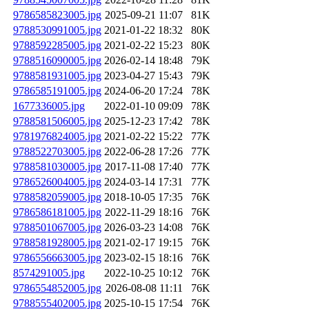
9786585823005.jpg
2025-09-21 11:07
81K
9788530991005.jpg
2021-01-22 18:32
80K
9788592285005.jpg
2021-02-22 15:23
80K
9788516090005.jpg
2026-02-14 18:48
79K
9788581931005.jpg
2023-04-27 15:43
79K
9786585191005.jpg
2024-06-20 17:24
78K
1677336005.jpg
2022-01-10 09:09
78K
9788581506005.jpg
2025-12-23 17:42
78K
9781976824005.jpg
2021-02-22 15:22
77K
9788522703005.jpg
2022-06-28 17:26
77K
9788581030005.jpg
2017-11-08 17:40
77K
9786526004005.jpg
2024-03-14 17:31
77K
9788582059005.jpg
2018-10-05 17:35
76K
9786586181005.jpg
2022-11-29 18:16
76K
9788501067005.jpg
2026-03-23 14:08
76K
9788581928005.jpg
2021-02-17 19:15
76K
9786556663005.jpg
2023-02-15 18:16
76K
8574291005.jpg
2022-10-25 10:12
76K
9786554852005.jpg
2026-08-08 11:11
76K
9788555402005.jpg
2025-10-15 17:54
76K