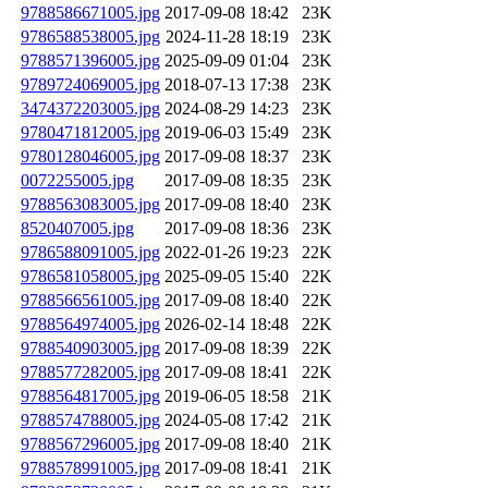
9788586671005.jpg
2017-09-08 18:42
23K
9786588538005.jpg
2024-11-28 18:19
23K
9788571396005.jpg
2025-09-09 01:04
23K
9789724069005.jpg
2018-07-13 17:38
23K
3474372203005.jpg
2024-08-29 14:23
23K
9780471812005.jpg
2019-06-03 15:49
23K
9780128046005.jpg
2017-09-08 18:37
23K
0072255005.jpg
2017-09-08 18:35
23K
9788563083005.jpg
2017-09-08 18:40
23K
8520407005.jpg
2017-09-08 18:36
23K
9786588091005.jpg
2022-01-26 19:23
22K
9786581058005.jpg
2025-09-05 15:40
22K
9788566561005.jpg
2017-09-08 18:40
22K
9788564974005.jpg
2026-02-14 18:48
22K
9788540903005.jpg
2017-09-08 18:39
22K
9788577282005.jpg
2017-09-08 18:41
22K
9788564817005.jpg
2019-06-05 18:58
21K
9788574788005.jpg
2024-05-08 17:42
21K
9788567296005.jpg
2017-09-08 18:40
21K
9788578991005.jpg
2017-09-08 18:41
21K