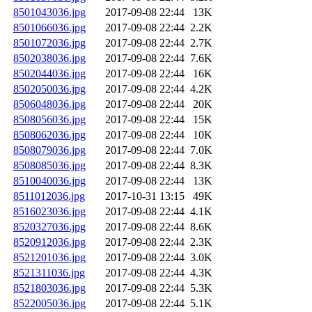
8501043036.jpg
2017-09-08 22:44
13K
8501066036.jpg
2017-09-08 22:44
2.2K
8501072036.jpg
2017-09-08 22:44
2.7K
8502038036.jpg
2017-09-08 22:44
7.6K
8502044036.jpg
2017-09-08 22:44
16K
8502050036.jpg
2017-09-08 22:44
4.2K
8506048036.jpg
2017-09-08 22:44
20K
8508056036.jpg
2017-09-08 22:44
15K
8508062036.jpg
2017-09-08 22:44
10K
8508079036.jpg
2017-09-08 22:44
7.0K
8508085036.jpg
2017-09-08 22:44
8.3K
8510040036.jpg
2017-09-08 22:44
13K
8511012036.jpg
2017-10-31 13:15
49K
8516023036.jpg
2017-09-08 22:44
4.1K
8520327036.jpg
2017-09-08 22:44
8.6K
8520912036.jpg
2017-09-08 22:44
2.3K
8521201036.jpg
2017-09-08 22:44
3.0K
8521311036.jpg
2017-09-08 22:44
4.3K
8521803036.jpg
2017-09-08 22:44
5.3K
8522005036.jpg
2017-09-08 22:44
5.1K