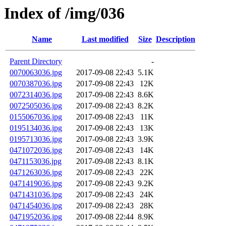
Index of /img/036
Name
Last modified
Size
Description
Parent Directory
-
0070063036.jpg
2017-09-08 22:43
5.1K
0070387036.jpg
2017-09-08 22:43
12K
0072314036.jpg
2017-09-08 22:43
8.6K
0072505036.jpg
2017-09-08 22:43
8.2K
0155067036.jpg
2017-09-08 22:43
11K
0195134036.jpg
2017-09-08 22:43
13K
0195713036.jpg
2017-09-08 22:43
3.9K
0471072036.jpg
2017-09-08 22:43
14K
0471153036.jpg
2017-09-08 22:43
8.1K
0471263036.jpg
2017-09-08 22:43
22K
0471419036.jpg
2017-09-08 22:43
9.2K
0471431036.jpg
2017-09-08 22:43
24K
0471454036.jpg
2017-09-08 22:43
28K
0471952036.jpg
2017-09-08 22:44
8.9K