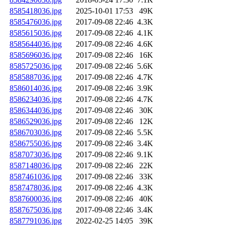
8585418036.jpg
2025-10-01 17:53
49K
8585476036.jpg
2017-09-08 22:46
4.3K
8585615036.jpg
2017-09-08 22:46
4.1K
8585644036.jpg
2017-09-08 22:46
4.6K
8585696036.jpg
2017-09-08 22:46
16K
8585725036.jpg
2017-09-08 22:46
5.6K
8585887036.jpg
2017-09-08 22:46
4.7K
8586014036.jpg
2017-09-08 22:46
3.9K
8586234036.jpg
2017-09-08 22:46
4.7K
8586344036.jpg
2017-09-08 22:46
30K
8586529036.jpg
2017-09-08 22:46
12K
8586703036.jpg
2017-09-08 22:46
5.5K
8586755036.jpg
2017-09-08 22:46
3.4K
8587073036.jpg
2017-09-08 22:46
9.1K
8587148036.jpg
2017-09-08 22:46
22K
8587461036.jpg
2017-09-08 22:46
33K
8587478036.jpg
2017-09-08 22:46
4.3K
8587600036.jpg
2017-09-08 22:46
40K
8587675036.jpg
2017-09-08 22:46
3.4K
8587791036.jpg
2022-02-25 14:05
39K