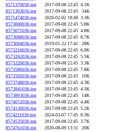
8571370036.jpg
2017-09-08 22:45
4.1K
8571393036.jpg
2017-09-08 22:45
34K
8571474036.jpg
2026-02-02 18:49
3.3K
8573000036.jpg
2017-09-08 22:45
5.8K
8573071036.jpg
2017-09-08 22:45
4.8K
8573088036.jpg
2017-09-08 22:45
8.7K
8573094036.jpg
2019-01-22 17:41
28K
8573210036.jpg
2017-09-08 22:45
6.9K
8573262036.jpg
2017-09-08 22:45
5.5K
8573320036.jpg
2017-09-08 22:45
3.3K
8573586036.jpg
2017-09-08 22:45
7.8K
8573592036.jpg
2017-09-08 22:45
10K
8573748036.jpg
2017-09-08 22:45
4.3K
8573841036.jpg
2017-09-08 22:45
4.3K
8573893036.jpg
2017-09-08 22:45
14K
8574072036.jpg
2017-09-08 22:45
4.4K
8574130036.jpg
2017-09-08 22:45
5.2K
8574211036.jpg
2024-03-07 17:45
8.3K
8574535036.jpg
2017-09-08 22:45
3.7K
8574761036.jpg
2020-08-09 13:31
20K