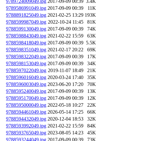
9789724009049.jpg
2017-09-09 00:39
3.4K
9789586991049.jpg
2017-09-09 00:39
11K
9788891825049.jpg
2021-02-25 13:29
193K
9788599987049.jpg
2022-10-24 11:45
81K
9788599130049.jpg
2017-09-09 00:39
74K
9788598843049.jpg
2021-02-22 15:59
63K
9788598418049.jpg
2017-09-09 00:39
5.5K
9788598351049.jpg
2021-02-17 20:22
69K
9788598322049.jpg
2017-09-09 00:39
17K
9788598153049.jpg
2017-09-09 00:39
34K
9788597022049.jpg
2019-11-07 18:49
21K
9788596016049.jpg
2020-03-24 17:40
35K
9788596003049.jpg
2023-06-20 17:20
70K
9788595240049.jpg
2017-09-09 00:39
13K
9788595170049.jpg
2017-09-09 00:39
12K
9788595000049.jpg
2022-05-18 10:27
22K
9788594461049.jpg
2026-05-14 17:25
66K
9788594432049.jpg
2020-12-04 18:53
32K
9788593992049.jpg
2021-02-22 15:59
84K
9788593765049.jpg
2023-08-05 14:23
45K
9788593244049.jpg
2017-09-09 00:39
73K