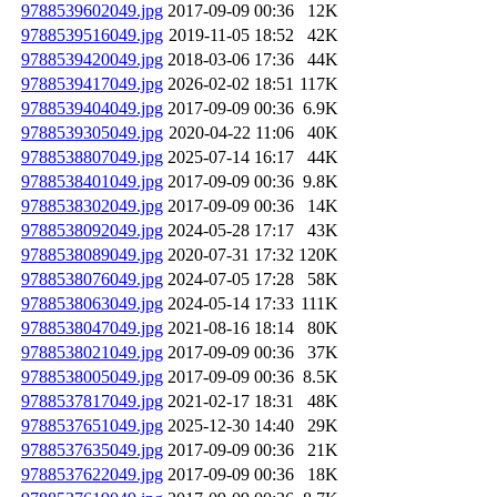
9788539602049.jpg
2017-09-09 00:36
12K
9788539516049.jpg
2019-11-05 18:52
42K
9788539420049.jpg
2018-03-06 17:36
44K
9788539417049.jpg
2026-02-02 18:51
117K
9788539404049.jpg
2017-09-09 00:36
6.9K
9788539305049.jpg
2020-04-22 11:06
40K
9788538807049.jpg
2025-07-14 16:17
44K
9788538401049.jpg
2017-09-09 00:36
9.8K
9788538302049.jpg
2017-09-09 00:36
14K
9788538092049.jpg
2024-05-28 17:17
43K
9788538089049.jpg
2020-07-31 17:32
120K
9788538076049.jpg
2024-07-05 17:28
58K
9788538063049.jpg
2024-05-14 17:33
111K
9788538047049.jpg
2021-08-16 18:14
80K
9788538021049.jpg
2017-09-09 00:36
37K
9788538005049.jpg
2017-09-09 00:36
8.5K
9788537817049.jpg
2021-02-17 18:31
48K
9788537651049.jpg
2025-12-30 14:40
29K
9788537635049.jpg
2017-09-09 00:36
21K
9788537622049.jpg
2017-09-09 00:36
18K