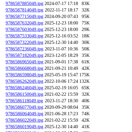
9786587885049.jpg
2024-07-17 17:18
83K
9786587814049.jpg
2022-11-17 18:17
32K
9786587715049.jpg
2024-09-20 07:43
95K
9786587632049.jpg
2025-12-23 18:00
75K
9786587603049.jpg
2025-12-23 18:00
29K
9786587533049.jpg
2025-12-16 03:52
18K
9786587322049.jpg
2025-12-30 14:40
30K
9786587236049.jpg
2023-11-07 10:36
50K
9786587182049.jpg
2023-12-05 18:29
35K
9786586965049.jpg
2021-09-01 17:38
61K
9786586668049.jpg
2021-09-21 10:49
42K
9786586598049.jpg
2025-05-19 15:47
175K
9786586262049.jpg
2022-10-06 17:24
132K
9786586246049.jpg
2025-02-19 16:05
65K
9786586150049.jpg
2021-02-22 15:59
32K
9786586118049.jpg
2023-11-27 18:30
40K
9786586077049.jpg
2020-09-29 08:04
35K
9786586064049.jpg
2021-06-28 17:23
74K
9786586022049.jpg
2021-02-22 15:59
42K
9786586019049.jpg
2025-12-30 14:40
41K