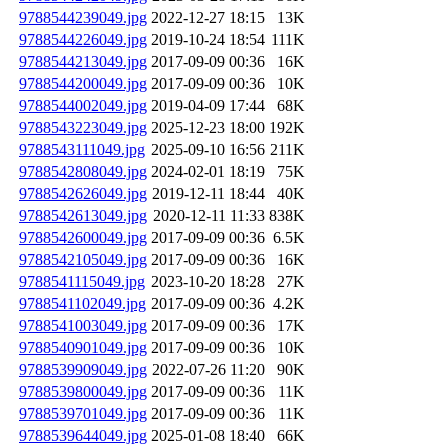
9788544239049.jpg
2022-12-27 18:15
13K
9788544226049.jpg
2019-10-24 18:54
111K
9788544213049.jpg
2017-09-09 00:36
16K
9788544200049.jpg
2017-09-09 00:36
10K
9788544002049.jpg
2019-04-09 17:44
68K
9788543223049.jpg
2025-12-23 18:00
192K
9788543111049.jpg
2025-09-10 16:56
211K
9788542808049.jpg
2024-02-01 18:19
75K
9788542626049.jpg
2019-12-11 18:44
40K
9788542613049.jpg
2020-12-11 11:33
838K
9788542600049.jpg
2017-09-09 00:36
6.5K
9788542105049.jpg
2017-09-09 00:36
16K
9788541115049.jpg
2023-10-20 18:28
27K
9788541102049.jpg
2017-09-09 00:36
4.2K
9788541003049.jpg
2017-09-09 00:36
17K
9788540901049.jpg
2017-09-09 00:36
10K
9788539909049.jpg
2022-07-26 11:20
90K
9788539800049.jpg
2017-09-09 00:36
11K
9788539701049.jpg
2017-09-09 00:36
11K
9788539644049.jpg
2025-01-08 18:40
66K