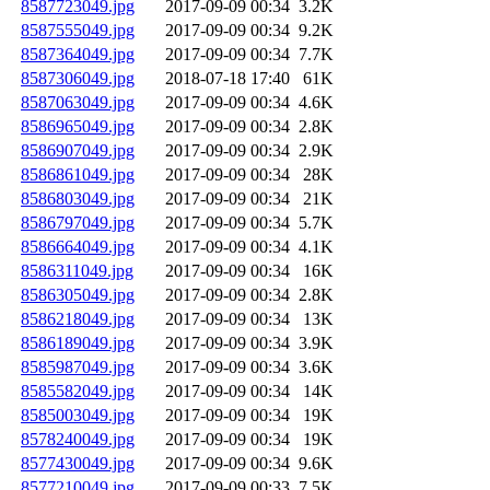
8587723049.jpg
2017-09-09 00:34
3.2K
8587555049.jpg
2017-09-09 00:34
9.2K
8587364049.jpg
2017-09-09 00:34
7.7K
8587306049.jpg
2018-07-18 17:40
61K
8587063049.jpg
2017-09-09 00:34
4.6K
8586965049.jpg
2017-09-09 00:34
2.8K
8586907049.jpg
2017-09-09 00:34
2.9K
8586861049.jpg
2017-09-09 00:34
28K
8586803049.jpg
2017-09-09 00:34
21K
8586797049.jpg
2017-09-09 00:34
5.7K
8586664049.jpg
2017-09-09 00:34
4.1K
8586311049.jpg
2017-09-09 00:34
16K
8586305049.jpg
2017-09-09 00:34
2.8K
8586218049.jpg
2017-09-09 00:34
13K
8586189049.jpg
2017-09-09 00:34
3.9K
8585987049.jpg
2017-09-09 00:34
3.6K
8585582049.jpg
2017-09-09 00:34
14K
8585003049.jpg
2017-09-09 00:34
19K
8578240049.jpg
2017-09-09 00:34
19K
8577430049.jpg
2017-09-09 00:34
9.6K
8577210049.jpg
2017-09-09 00:33
7.5K