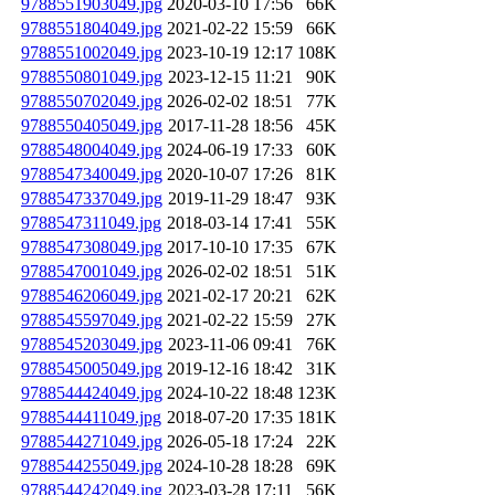
9788551903049.jpg
2020-03-10 17:56
66K
9788551804049.jpg
2021-02-22 15:59
66K
9788551002049.jpg
2023-10-19 12:17
108K
9788550801049.jpg
2023-12-15 11:21
90K
9788550702049.jpg
2026-02-02 18:51
77K
9788550405049.jpg
2017-11-28 18:56
45K
9788548004049.jpg
2024-06-19 17:33
60K
9788547340049.jpg
2020-10-07 17:26
81K
9788547337049.jpg
2019-11-29 18:47
93K
9788547311049.jpg
2018-03-14 17:41
55K
9788547308049.jpg
2017-10-10 17:35
67K
9788547001049.jpg
2026-02-02 18:51
51K
9788546206049.jpg
2021-02-17 20:21
62K
9788545597049.jpg
2021-02-22 15:59
27K
9788545203049.jpg
2023-11-06 09:41
76K
9788545005049.jpg
2019-12-16 18:42
31K
9788544424049.jpg
2024-10-22 18:48
123K
9788544411049.jpg
2018-07-20 17:35
181K
9788544271049.jpg
2026-05-18 17:24
22K
9788544255049.jpg
2024-10-28 18:28
69K
9788544242049.jpg
2023-03-28 17:11
56K