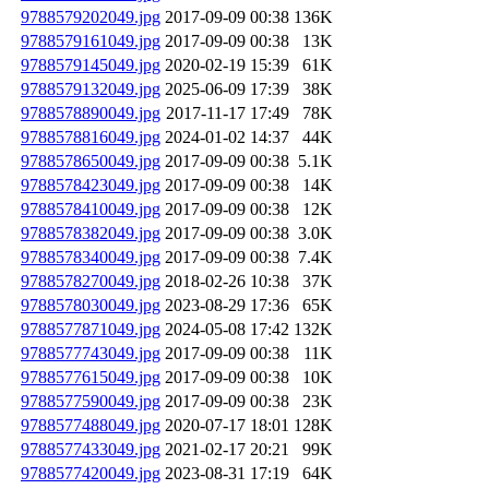
9788579202049.jpg
2017-09-09 00:38
136K
9788579161049.jpg
2017-09-09 00:38
13K
9788579145049.jpg
2020-02-19 15:39
61K
9788579132049.jpg
2025-06-09 17:39
38K
9788578890049.jpg
2017-11-17 17:49
78K
9788578816049.jpg
2024-01-02 14:37
44K
9788578650049.jpg
2017-09-09 00:38
5.1K
9788578423049.jpg
2017-09-09 00:38
14K
9788578410049.jpg
2017-09-09 00:38
12K
9788578382049.jpg
2017-09-09 00:38
3.0K
9788578340049.jpg
2017-09-09 00:38
7.4K
9788578270049.jpg
2018-02-26 10:38
37K
9788578030049.jpg
2023-08-29 17:36
65K
9788577871049.jpg
2024-05-08 17:42
132K
9788577743049.jpg
2017-09-09 00:38
11K
9788577615049.jpg
2017-09-09 00:38
10K
9788577590049.jpg
2017-09-09 00:38
23K
9788577488049.jpg
2020-07-17 18:01
128K
9788577433049.jpg
2021-02-17 20:21
99K
9788577420049.jpg
2023-08-31 17:19
64K