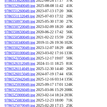
9786553620049.jpg
2022-06-24 17:17
57K
9786552940049.jpg
2025-08-08 11:42
41K
9786551260049.jpg
2023-07-13 17:20
36K
9786551132049.jpg
2025-07-03 17:32
28K
9786550973049.jpg
2025-05-30 17:30
27K
9786550720049.jpg
2023-02-09 18:20
46K
9786550650049.jpg
2020-06-22 17:42
56K
9786550580049.jpg
2021-02-22 15:59
25K
9786550340049.jpg
2019-11-26 19:36
102K
9786550270049.jpg
2023-12-07 18:29
48K
9786550100049.jpg
2023-03-02 17:16
133K
9786527050049.jpg
2025-12-17 19:07
50K
9786526312049.jpg
2024-11-11 18:25
81K
9786526114049.jpg
2025-12-30 14:40
26K
9786526015049.jpg
2024-07-19 17:44
65K
9786525942049.jpg
2025-12-16 03:14
135K
9786525939049.jpg
2025-09-17 17:01
124K
9786525926049.jpg
2025-03-06 15:29
208K
9786525900049.jpg
2023-02-14 18:24
203K
9786525083049.jpg
2025-12-23 18:00
71K
9786525070049.jpg
2025-02-20 17:15
25K