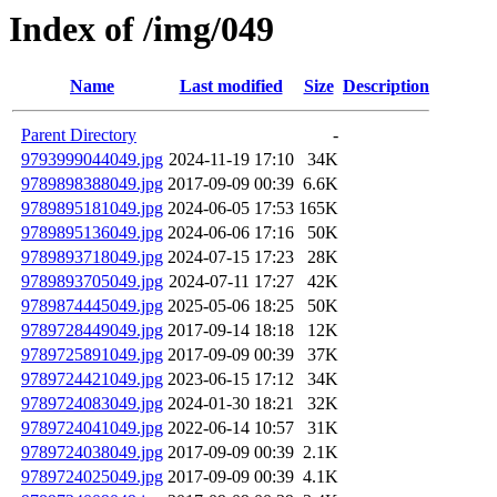
Index of /img/049
Name
Last modified
Size
Description
Parent Directory
-
9793999044049.jpg
2024-11-19 17:10
34K
9789898388049.jpg
2017-09-09 00:39
6.6K
9789895181049.jpg
2024-06-05 17:53
165K
9789895136049.jpg
2024-06-06 17:16
50K
9789893718049.jpg
2024-07-15 17:23
28K
9789893705049.jpg
2024-07-11 17:27
42K
9789874445049.jpg
2025-05-06 18:25
50K
9789728449049.jpg
2017-09-14 18:18
12K
9789725891049.jpg
2017-09-09 00:39
37K
9789724421049.jpg
2023-06-15 17:12
34K
9789724083049.jpg
2024-01-30 18:21
32K
9789724041049.jpg
2022-06-14 10:57
31K
9789724038049.jpg
2017-09-09 00:39
2.1K
9789724025049.jpg
2017-09-09 00:39
4.1K