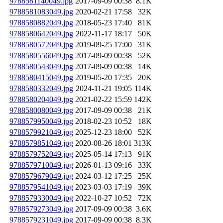
9788581140049.jpg
2017-09-09 00:38
8.1K
9788581083049.jpg
2020-02-21 17:58
32K
9788580882049.jpg
2018-05-23 17:40
81K
9788580642049.jpg
2022-11-17 18:17
50K
9788580572049.jpg
2019-09-25 17:00
31K
9788580556049.jpg
2017-09-09 00:38
52K
9788580543049.jpg
2017-09-09 00:38
14K
9788580415049.jpg
2019-05-20 17:35
20K
9788580332049.jpg
2024-11-21 19:05
114K
9788580204049.jpg
2021-02-22 15:59
142K
9788580080049.jpg
2017-09-09 00:38
21K
9788579950049.jpg
2018-02-23 10:52
18K
9788579921049.jpg
2025-12-23 18:00
52K
9788579851049.jpg
2020-08-26 18:01
313K
9788579752049.jpg
2025-05-14 17:13
91K
9788579710049.jpg
2026-01-13 09:16
33K
9788579679049.jpg
2024-03-12 17:25
25K
9788579541049.jpg
2023-03-03 17:19
39K
9788579330049.jpg
2022-10-27 10:52
72K
9788579273049.jpg
2017-09-09 00:38
3.6K
9788579231049.jpg
2017-09-09 00:38
8.3K