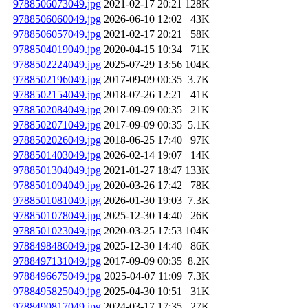
9788506073049.jpg
2021-02-17 20:21
128K
9788506060049.jpg
2026-06-10 12:02
43K
9788506057049.jpg
2021-02-17 20:21
58K
9788504019049.jpg
2020-04-15 10:34
71K
9788502224049.jpg
2025-07-29 13:56
104K
9788502196049.jpg
2017-09-09 00:35
3.7K
9788502154049.jpg
2018-07-26 12:21
41K
9788502084049.jpg
2017-09-09 00:35
21K
9788502071049.jpg
2017-09-09 00:35
5.1K
9788502026049.jpg
2018-06-25 17:40
97K
9788501403049.jpg
2026-02-14 19:07
14K
9788501304049.jpg
2021-01-27 18:47
133K
9788501094049.jpg
2020-03-26 17:42
78K
9788501081049.jpg
2026-01-30 19:03
7.3K
9788501078049.jpg
2025-12-30 14:40
26K
9788501023049.jpg
2020-03-25 17:53
104K
9788498486049.jpg
2025-12-30 14:40
86K
9788497131049.jpg
2017-09-09 00:35
8.2K
9788496675049.jpg
2025-04-07 11:09
7.3K
9788495825049.jpg
2025-04-30 10:51
31K
9788490817049.jpg
2024-03-17 17:35
27K