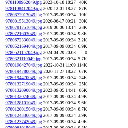
9781108962049.jpg
2023-10-18 18:27
40K
9781108412049.jpg
2020-12-01 18:27
87K
9780872013049.jpg
2017-09-09 00:34
10K
9780815513049.jpg
2020-08-17 00:21
30K
9780781751049.jpg
2019-06-06 13:14
28K
9780721603049.jpg
2017-09-09 00:34
9.8K
9780672330049.jpg
2017-09-09 00:34
3.2K
9780521694049.jpg
2017-09-09 00:34
6.9K
9780521157049.jpg
2024-04-29 20:08
0
9780321119049.jpg
2017-09-09 00:34
5.7K
9780198427049.jpg
2022-10-31 11:09
114K
9780194780049.jpg
2020-11-27 18:22
67K
9780194470049.jpg
2017-09-09 00:34
24K
9780132719049.jpg
2017-09-09 00:34
25K
9780132090049.jpg
2023-09-05 14:41
86K
9780132074049.jpg
2017-09-09 00:34
4.9K
9780128101049.jpg
2017-09-09 00:34
9.6K
9780128015049.jpg
2017-09-09 00:34
8.7K
9780124336049.jpg
2017-09-09 00:34
3.9K
9780123742049.jpg
2017-09-09 00:34
4.0K
9780081015049.jpg
2017-09-09 00:34
9.3K