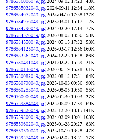
9786586006049.jpg
2024-09-02 17:23
48K
9786585032049.jpg
2024-09-11 12:34
118K
9786584972049.jpg
2024-04-10 17:38
127K
9786584956049.jpg
2023-03-01 16:17
112K
9786584790049.jpg
2024-02-20 17:13
77K
9786584576049.jpg
2026-08-02 13:56
58K
9786584550049.jpg
2024-05-15 17:32
53K
9786584125049.jpg
2026-03-17 12:56
160K
9786583362049.jpg
2024-12-23 19:28
86K
9786580491049.jpg
2021-02-22 15:59
21K
9786580136049.jpg
2020-06-19 16:28
61K
9786580082049.jpg
2022-08-12 17:31
84K
9786560790049.jpg
2025-10-03 09:56
90K
9786560253049.jpg
2026-08-05 10:50
55K
9786560000049.jpg
2026-01-30 19:03
27K
9786559884049.jpg
2025-06-09 17:39
69K
9786559826049.jpg
2022-12-20 18:15
141K
9786559800049.jpg
2024-02-09 10:01
163K
9786559602049.jpg
2025-01-28 20:27
83K
9786559590049.jpg
2023-10-19 18:28
47K
9786559574049.jpg
2026-02-02 18:51
57K