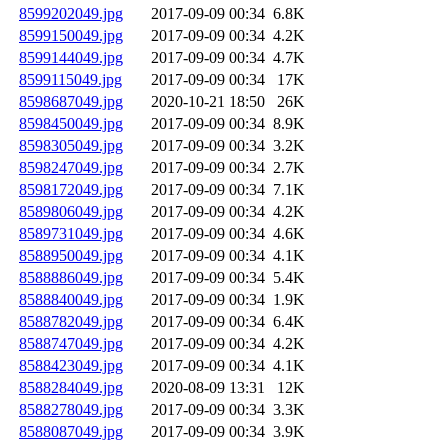
8599202049.jpg
2017-09-09 00:34
6.8K
8599150049.jpg
2017-09-09 00:34
4.2K
8599144049.jpg
2017-09-09 00:34
4.7K
8599115049.jpg
2017-09-09 00:34
17K
8598687049.jpg
2020-10-21 18:50
26K
8598450049.jpg
2017-09-09 00:34
8.9K
8598305049.jpg
2017-09-09 00:34
3.2K
8598247049.jpg
2017-09-09 00:34
2.7K
8598172049.jpg
2017-09-09 00:34
7.1K
8589806049.jpg
2017-09-09 00:34
4.2K
8589731049.jpg
2017-09-09 00:34
4.6K
8588950049.jpg
2017-09-09 00:34
4.1K
8588886049.jpg
2017-09-09 00:34
5.4K
8588840049.jpg
2017-09-09 00:34
1.9K
8588782049.jpg
2017-09-09 00:34
6.4K
8588747049.jpg
2017-09-09 00:34
4.2K
8588423049.jpg
2017-09-09 00:34
4.1K
8588284049.jpg
2020-08-09 13:31
12K
8588278049.jpg
2017-09-09 00:34
3.3K
8588087049.jpg
2017-09-09 00:34
3.9K