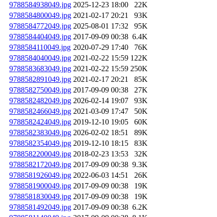
9788584938049.jpg
2025-12-23 18:00
22K
9788584800049.jpg
2021-02-17 20:21
93K
9788584772049.jpg
2025-08-01 17:32
95K
9788584404049.jpg
2017-09-09 00:38
6.4K
9788584110049.jpg
2020-07-29 17:40
76K
9788584040049.jpg
2021-02-22 15:59
122K
9788583683049.jpg
2021-02-22 15:59
250K
9788582891049.jpg
2021-02-17 20:21
85K
9788582750049.jpg
2017-09-09 00:38
27K
9788582482049.jpg
2026-02-14 19:07
93K
9788582466049.jpg
2021-03-09 17:47
50K
9788582424049.jpg
2019-12-10 19:05
60K
9788582383049.jpg
2026-02-02 18:51
89K
9788582354049.jpg
2019-12-10 18:15
83K
9788582200049.jpg
2018-02-23 13:53
32K
9788582172049.jpg
2017-09-09 00:38
9.3K
9788581926049.jpg
2022-06-03 14:51
26K
9788581900049.jpg
2017-09-09 00:38
19K
9788581830049.jpg
2017-09-09 00:38
19K
9788581492049.jpg
2017-09-09 00:38
6.2K