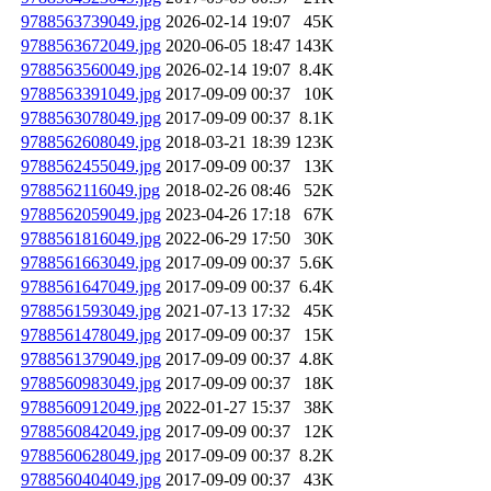
9788563739049.jpg
2026-02-14 19:07
45K
9788563672049.jpg
2020-06-05 18:47
143K
9788563560049.jpg
2026-02-14 19:07
8.4K
9788563391049.jpg
2017-09-09 00:37
10K
9788563078049.jpg
2017-09-09 00:37
8.1K
9788562608049.jpg
2018-03-21 18:39
123K
9788562455049.jpg
2017-09-09 00:37
13K
9788562116049.jpg
2018-02-26 08:46
52K
9788562059049.jpg
2023-04-26 17:18
67K
9788561816049.jpg
2022-06-29 17:50
30K
9788561663049.jpg
2017-09-09 00:37
5.6K
9788561647049.jpg
2017-09-09 00:37
6.4K
9788561593049.jpg
2021-07-13 17:32
45K
9788561478049.jpg
2017-09-09 00:37
15K
9788561379049.jpg
2017-09-09 00:37
4.8K
9788560983049.jpg
2017-09-09 00:37
18K
9788560912049.jpg
2022-01-27 15:37
38K
9788560842049.jpg
2017-09-09 00:37
12K
9788560628049.jpg
2017-09-09 00:37
8.2K
9788560404049.jpg
2017-09-09 00:37
43K