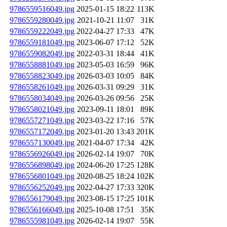
9786559516049.jpg
2025-01-15 18:22
113K
9786559280049.jpg
2021-10-21 11:07
31K
9786559222049.jpg
2022-04-27 17:33
47K
9786559181049.jpg
2023-06-07 17:12
52K
9786559082049.jpg
2022-03-31 18:44
41K
9786558881049.jpg
2023-05-03 16:59
96K
9786558823049.jpg
2026-03-03 10:05
84K
9786558261049.jpg
2026-03-31 09:29
31K
9786558034049.jpg
2026-03-26 09:56
25K
9786558021049.jpg
2023-09-11 18:01
89K
9786557271049.jpg
2023-03-22 17:16
57K
9786557172049.jpg
2023-01-20 13:43
201K
9786557130049.jpg
2021-04-07 17:34
42K
9786556926049.jpg
2026-02-14 19:07
70K
9786556898049.jpg
2024-06-20 17:25
128K
9786556801049.jpg
2020-08-25 18:24
102K
9786556252049.jpg
2022-04-27 17:33
320K
9786556179049.jpg
2023-08-15 17:25
101K
9786556166049.jpg
2025-10-08 17:51
35K
9786555981049.jpg
2026-02-14 19:07
55K