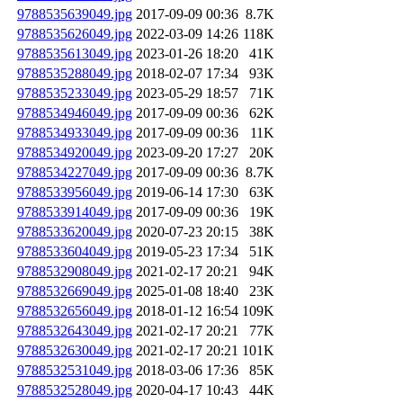
9788535639049.jpg
2017-09-09 00:36
8.7K
9788535626049.jpg
2022-03-09 14:26
118K
9788535613049.jpg
2023-01-26 18:20
41K
9788535288049.jpg
2018-02-07 17:34
93K
9788535233049.jpg
2023-05-29 18:57
71K
9788534946049.jpg
2017-09-09 00:36
62K
9788534933049.jpg
2017-09-09 00:36
11K
9788534920049.jpg
2023-09-20 17:27
20K
9788534227049.jpg
2017-09-09 00:36
8.7K
9788533956049.jpg
2019-06-14 17:30
63K
9788533914049.jpg
2017-09-09 00:36
19K
9788533620049.jpg
2020-07-23 20:15
38K
9788533604049.jpg
2019-05-23 17:34
51K
9788532908049.jpg
2021-02-17 20:21
94K
9788532669049.jpg
2025-01-08 18:40
23K
9788532656049.jpg
2018-01-12 16:54
109K
9788532643049.jpg
2021-02-17 20:21
77K
9788532630049.jpg
2021-02-17 20:21
101K
9788532531049.jpg
2018-03-06 17:36
85K
9788532528049.jpg
2020-04-17 10:43
44K