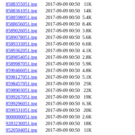
8588355051.jpg
2017-09-09 00:50
11K
8588361051.jpg
2017-09-09 00:50
14K
8588598051.jpg
2017-09-09 00:50
5.4K
8588656051.jpg
2017-09-09 00:50
8.4K
8589026051.jpg
2017-09-09 00:50
3.8K
8589078051.jpg
2017-09-09 00:50
5.6K
8589333051.jpg
2017-09-09 00:50
6.6K
8589362051.jpg
2017-09-09 00:50
4.1K
8589854051.jpg
2017-09-09 00:50
2.8K
8589987051.jpg
2017-09-09 00:50
5.9K
8590466051.jpg
2017-09-09 00:50
4.8K
8598127051.jpg
2017-09-09 00:50
5.1K
8598457051.jpg
2017-09-09 00:50
25K
8598903051.jpg
2017-09-09 00:50
22K
8599267051.jpg
2017-09-09 00:50
19K
8599296051.jpg
2017-09-09 00:50
6.3K
8599331051.jpg
2017-09-09 00:50
20K
9000000051.jpg
2017-09-09 00:50
2.6K
9283230051.jpg
2017-09-09 00:50
18K
9520504051.jpg
2017-09-09 00:50
11K