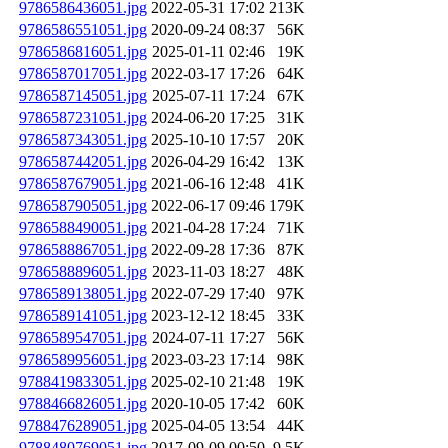
9786586436051.jpg
2022-05-31 17:02
213K
9786586551051.jpg
2020-09-24 08:37
56K
9786586816051.jpg
2025-01-11 02:46
19K
9786587017051.jpg
2022-03-17 17:26
64K
9786587145051.jpg
2025-07-11 17:24
67K
9786587231051.jpg
2024-06-20 17:25
31K
9786587343051.jpg
2025-10-10 17:57
20K
9786587442051.jpg
2026-04-29 16:42
13K
9786587679051.jpg
2021-06-16 12:48
41K
9786587905051.jpg
2022-06-17 09:46
179K
9786588490051.jpg
2021-04-28 17:24
71K
9786588867051.jpg
2022-09-28 17:36
87K
9786588896051.jpg
2023-11-03 18:27
48K
9786589138051.jpg
2022-07-29 17:40
97K
9786589141051.jpg
2023-12-12 18:45
33K
9786589547051.jpg
2024-07-11 17:27
56K
9786589956051.jpg
2023-03-23 17:14
98K
9788419833051.jpg
2025-02-10 21:48
19K
9788466826051.jpg
2020-10-05 17:42
60K
9788476289051.jpg
2025-04-05 13:54
44K
9788480769051.jpg
2017-09-09 00:50
9.5K