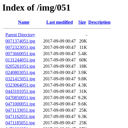
Index of /img/051
Name
Last modified
Size
Description
Parent Directory
-
0071374051.jpg
2017-09-09 00:47
20K
0072323051.jpg
2017-09-09 00:47
11K
0073660051.jpg
2017-09-09 00:47
5.4K
0131244051.jpg
2017-09-09 00:47
60K
0205261051.jpg
2017-09-09 00:47
18K
0240803051.jpg
2017-09-09 00:47
3.9K
0321415051.jpg
2017-09-09 00:47
9.8K
0323064051.jpg
2017-09-09 00:47
4.3K
0443101051.jpg
2017-09-09 00:47
31K
0470850051.jpg
2017-09-09 00:47
9.2K
0471000051.jpg
2017-09-09 00:47
9.6K
0471133051.jpg
2017-09-09 00:47
25K
0471162051.jpg
2017-09-09 00:47
9.3K
0471185051.jpg
2017-09-09 00:47
25K