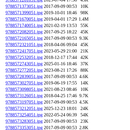
9788571373051.jpg
2017-09-09 00:53
10K
9788571399051.jpg
2019-10-01 18:46
98K
9788571670051.jpg
2019-04-01 17:29
1.4M
9788571740051.jpg
2021-02-19 13:53
55K
9788572082051.jpg
2017-09-25 18:22
45K
9788572165051.jpg
2017-09-09 00:53
9.3K
9788572321051.jpg
2018-04-06 09:04
45K
9788572417051.jpg
2023-05-29 21:00
21K
9788572532051.jpg
2018-12-17 17:44
42K
9788572743051.jpg
2025-01-16 18:46
37K
9788572772051.jpg
2023-08-21 17:26
88K
9788572839051.jpg
2017-09-09 00:53
4.6K
9788573027051.jpg
2019-06-19 17:55
14K
9788573098051.jpg
2021-08-23 08:46
10K
9788573126051.jpg
2018-04-25 17:46
9.7K
9788573197051.jpg
2017-09-09 00:53
4.5K
9788573212051.jpg
2025-12-23 18:01
24K
9788573254051.jpg
2022-05-24 06:39
54K
9788573283051.jpg
2017-09-09 00:53
23K
9788573353051.jpg
2017-09-09 00:53
2.8K