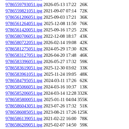
9786559793051.jpg
2026-05-13 17:22
26K
9786559821051.jpg
2021-09-07 07:14
72K
9786561206051.jpg
2025-09-03 17:21
36K
9786561264051.jpg
2025-12-08 11:50
76K
9786561420051.jpg
2025-09-16 17:25
22K
9786580706051.jpg
2022-12-08 18:17
43K
9786580722051.jpg
2026-02-14 19:08
42K
9786581275051.jpg
2024-05-29 17:30
82K
9786583127051.jpg
2026-04-20 17:48
46K
9786583396051.jpg
2026-05-27 17:32
59K
9786583619051.jpg
2025-12-30 03:02
33K
9786583961051.jpg
2025-11-24 19:05
48K
9786584795051.jpg
2024-03-11 17:26
62K
9786585066051.jpg
2024-03-16 10:37
13K
9786585206051.jpg
2024-03-14 12:28
332K
9786585800051.jpg
2025-01-11 04:04
355K
9786586043051.jpg
2023-07-26 17:32
51K
9786586085051.jpg
2023-08-21 17:26
125K
9786586139051.jpg
2021-02-22 16:00
78K
9786586209051.jpg
2025-02-07 14:50
59K