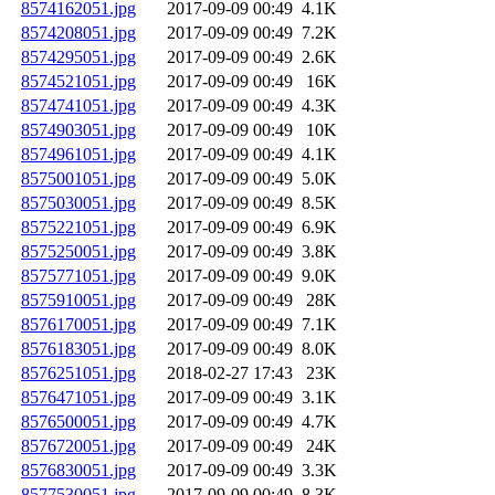
8574162051.jpg
2017-09-09 00:49
4.1K
8574208051.jpg
2017-09-09 00:49
7.2K
8574295051.jpg
2017-09-09 00:49
2.6K
8574521051.jpg
2017-09-09 00:49
16K
8574741051.jpg
2017-09-09 00:49
4.3K
8574903051.jpg
2017-09-09 00:49
10K
8574961051.jpg
2017-09-09 00:49
4.1K
8575001051.jpg
2017-09-09 00:49
5.0K
8575030051.jpg
2017-09-09 00:49
8.5K
8575221051.jpg
2017-09-09 00:49
6.9K
8575250051.jpg
2017-09-09 00:49
3.8K
8575771051.jpg
2017-09-09 00:49
9.0K
8575910051.jpg
2017-09-09 00:49
28K
8576170051.jpg
2017-09-09 00:49
7.1K
8576183051.jpg
2017-09-09 00:49
8.0K
8576251051.jpg
2018-02-27 17:43
23K
8576471051.jpg
2017-09-09 00:49
3.1K
8576500051.jpg
2017-09-09 00:49
4.7K
8576720051.jpg
2017-09-09 00:49
24K
8576830051.jpg
2017-09-09 00:49
3.3K
8577530051.jpg
2017-09-09 00:49
8.3K