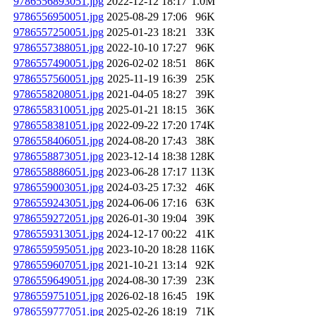
9786556893051.jpg
2022-12-12 18:17
1.0M
9786556950051.jpg
2025-08-29 17:06
96K
9786557250051.jpg
2025-01-23 18:21
33K
9786557388051.jpg
2022-10-10 17:27
96K
9786557490051.jpg
2026-02-02 18:51
86K
9786557560051.jpg
2025-11-19 16:39
25K
9786558208051.jpg
2021-04-05 18:27
39K
9786558310051.jpg
2025-01-21 18:15
36K
9786558381051.jpg
2022-09-22 17:20
174K
9786558406051.jpg
2024-08-20 17:43
38K
9786558873051.jpg
2023-12-14 18:38
128K
9786558886051.jpg
2023-06-28 17:17
113K
9786559003051.jpg
2024-03-25 17:32
46K
9786559243051.jpg
2024-06-06 17:16
63K
9786559272051.jpg
2026-01-30 19:04
39K
9786559313051.jpg
2024-12-17 00:22
41K
9786559595051.jpg
2023-10-20 18:28
116K
9786559607051.jpg
2021-10-21 13:14
92K
9786559649051.jpg
2024-08-30 17:39
23K
9786559751051.jpg
2026-02-18 16:45
19K
9786559777051.jpg
2025-02-26 18:19
71K