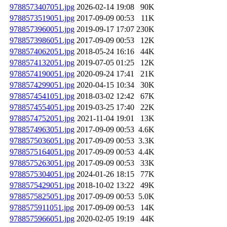
9788573407051.jpg
2026-02-14 19:08
90K
9788573519051.jpg
2017-09-09 00:53
11K
9788573960051.jpg
2019-09-17 17:07
230K
9788573986051.jpg
2017-09-09 00:53
12K
9788574062051.jpg
2018-05-24 16:16
44K
9788574132051.jpg
2019-07-05 01:25
12K
9788574190051.jpg
2020-09-24 17:41
21K
9788574299051.jpg
2020-04-15 10:34
30K
9788574541051.jpg
2018-03-02 12:42
67K
9788574554051.jpg
2019-03-25 17:40
22K
9788574752051.jpg
2021-11-04 19:01
13K
9788574963051.jpg
2017-09-09 00:53
4.6K
9788575036051.jpg
2017-09-09 00:53
3.3K
9788575164051.jpg
2017-09-09 00:53
4.4K
9788575263051.jpg
2017-09-09 00:53
33K
9788575304051.jpg
2024-01-26 18:15
77K
9788575429051.jpg
2018-10-02 13:22
49K
9788575825051.jpg
2017-09-09 00:53
5.0K
9788575911051.jpg
2017-09-09 00:53
14K
9788575966051.jpg
2020-02-05 19:19
44K