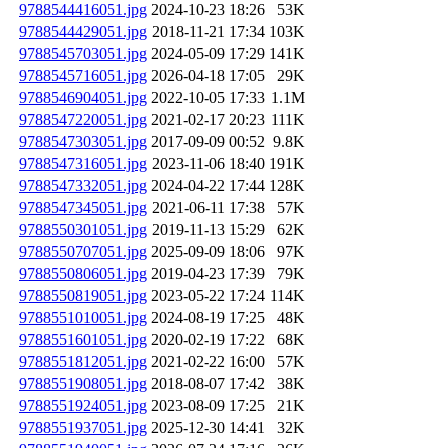
9788544416051.jpg
2024-10-23 18:26
53K
9788544429051.jpg
2018-11-21 17:34
103K
9788545703051.jpg
2024-05-09 17:29
141K
9788545716051.jpg
2026-04-18 17:05
29K
9788546904051.jpg
2022-10-05 17:33
1.1M
9788547220051.jpg
2021-02-17 20:23
111K
9788547303051.jpg
2017-09-09 00:52
9.8K
9788547316051.jpg
2023-11-06 18:40
191K
9788547332051.jpg
2024-04-22 17:44
128K
9788547345051.jpg
2021-06-11 17:38
57K
9788550301051.jpg
2019-11-13 15:29
62K
9788550707051.jpg
2025-09-09 18:06
97K
9788550806051.jpg
2019-04-23 17:39
79K
9788550819051.jpg
2023-05-22 17:24
114K
9788551010051.jpg
2024-08-19 17:25
48K
9788551601051.jpg
2020-02-19 17:22
68K
9788551812051.jpg
2021-02-22 16:00
57K
9788551908051.jpg
2018-08-07 17:42
38K
9788551924051.jpg
2023-08-09 17:25
21K
9788551937051.jpg
2025-12-30 14:41
32K