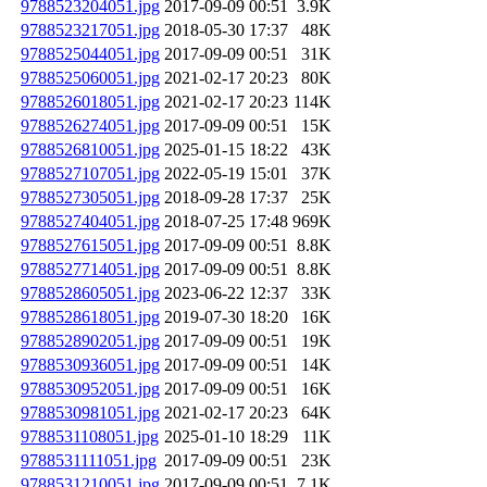
9788523204051.jpg
2017-09-09 00:51
3.9K
9788523217051.jpg
2018-05-30 17:37
48K
9788525044051.jpg
2017-09-09 00:51
31K
9788525060051.jpg
2021-02-17 20:23
80K
9788526018051.jpg
2021-02-17 20:23
114K
9788526274051.jpg
2017-09-09 00:51
15K
9788526810051.jpg
2025-01-15 18:22
43K
9788527107051.jpg
2022-05-19 15:01
37K
9788527305051.jpg
2018-09-28 17:37
25K
9788527404051.jpg
2018-07-25 17:48
969K
9788527615051.jpg
2017-09-09 00:51
8.8K
9788527714051.jpg
2017-09-09 00:51
8.8K
9788528605051.jpg
2023-06-22 12:37
33K
9788528618051.jpg
2019-07-30 18:20
16K
9788528902051.jpg
2017-09-09 00:51
19K
9788530936051.jpg
2017-09-09 00:51
14K
9788530952051.jpg
2017-09-09 00:51
16K
9788530981051.jpg
2021-02-17 20:23
64K
9788531108051.jpg
2025-01-10 18:29
11K
9788531111051.jpg
2017-09-09 00:51
23K
9788531210051.jpg
2017-09-09 00:51
7.1K