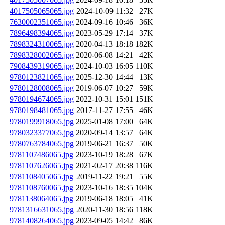
4017505065065.jpg
2024-10-09 11:32
27K
7630002351065.jpg
2024-09-16 10:46
36K
7896498394065.jpg
2023-05-29 17:14
37K
7898324310065.jpg
2020-04-13 18:18
182K
7898328002065.jpg
2020-06-08 14:21
42K
7908439319065.jpg
2024-10-03 16:05
110K
9780123821065.jpg
2025-12-30 14:44
13K
9780128008065.jpg
2019-06-07 10:27
59K
9780194674065.jpg
2022-10-31 15:01
151K
9780198481065.jpg
2017-11-27 17:55
46K
9780199918065.jpg
2025-01-08 17:00
64K
9780323377065.jpg
2020-09-14 13:57
64K
9780763784065.jpg
2019-06-21 16:37
50K
9781107486065.jpg
2023-10-19 18:28
67K
9781107626065.jpg
2021-02-17 20:38
116K
9781108405065.jpg
2019-11-22 19:21
55K
9781108760065.jpg
2023-10-16 18:35
104K
9781138064065.jpg
2019-06-18 18:05
41K
9781316631065.jpg
2020-11-30 18:56
118K
9781408264065.jpg
2023-09-05 14:42
86K