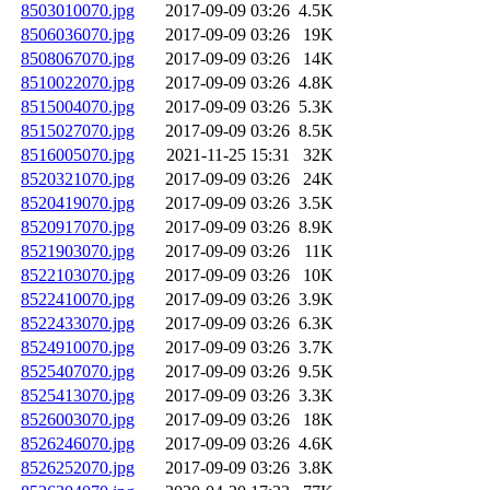
8503010070.jpg
2017-09-09 03:26
4.5K
8506036070.jpg
2017-09-09 03:26
19K
8508067070.jpg
2017-09-09 03:26
14K
8510022070.jpg
2017-09-09 03:26
4.8K
8515004070.jpg
2017-09-09 03:26
5.3K
8515027070.jpg
2017-09-09 03:26
8.5K
8516005070.jpg
2021-11-25 15:31
32K
8520321070.jpg
2017-09-09 03:26
24K
8520419070.jpg
2017-09-09 03:26
3.5K
8520917070.jpg
2017-09-09 03:26
8.9K
8521903070.jpg
2017-09-09 03:26
11K
8522103070.jpg
2017-09-09 03:26
10K
8522410070.jpg
2017-09-09 03:26
3.9K
8522433070.jpg
2017-09-09 03:26
6.3K
8524910070.jpg
2017-09-09 03:26
3.7K
8525407070.jpg
2017-09-09 03:26
9.5K
8525413070.jpg
2017-09-09 03:26
3.3K
8526003070.jpg
2017-09-09 03:26
18K
8526246070.jpg
2017-09-09 03:26
4.6K
8526252070.jpg
2017-09-09 03:26
3.8K