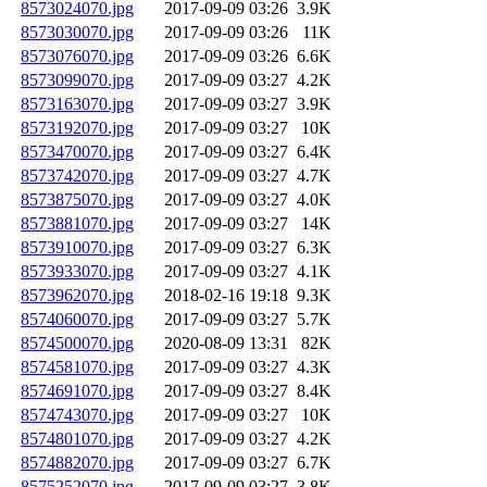
8573024070.jpg
2017-09-09 03:26
3.9K
8573030070.jpg
2017-09-09 03:26
11K
8573076070.jpg
2017-09-09 03:26
6.6K
8573099070.jpg
2017-09-09 03:27
4.2K
8573163070.jpg
2017-09-09 03:27
3.9K
8573192070.jpg
2017-09-09 03:27
10K
8573470070.jpg
2017-09-09 03:27
6.4K
8573742070.jpg
2017-09-09 03:27
4.7K
8573875070.jpg
2017-09-09 03:27
4.0K
8573881070.jpg
2017-09-09 03:27
14K
8573910070.jpg
2017-09-09 03:27
6.3K
8573933070.jpg
2017-09-09 03:27
4.1K
8573962070.jpg
2018-02-16 19:18
9.3K
8574060070.jpg
2017-09-09 03:27
5.7K
8574500070.jpg
2020-08-09 13:31
82K
8574581070.jpg
2017-09-09 03:27
4.3K
8574691070.jpg
2017-09-09 03:27
8.4K
8574743070.jpg
2017-09-09 03:27
10K
8574801070.jpg
2017-09-09 03:27
4.2K
8574882070.jpg
2017-09-09 03:27
6.7K
8575252070.jpg
2017-09-09 03:27
3.8K