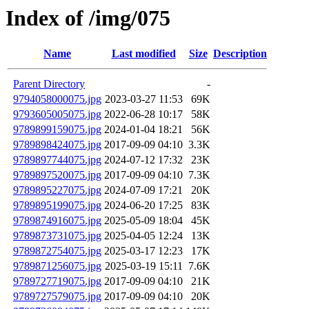
Index of /img/075
Name
Last modified
Size
Description
Parent Directory
-
9794058000075.jpg
2023-03-27 11:53
69K
9793605005075.jpg
2022-06-28 10:17
58K
9789899159075.jpg
2024-01-04 18:21
56K
9789898424075.jpg
2017-09-09 04:10
3.3K
9789897744075.jpg
2024-07-12 17:32
23K
9789897520075.jpg
2017-09-09 04:10
7.3K
9789895227075.jpg
2024-07-09 17:21
20K
9789895199075.jpg
2024-06-20 17:25
83K
9789874916075.jpg
2025-05-09 18:04
45K
9789873731075.jpg
2025-04-05 12:24
13K
9789872754075.jpg
2025-03-17 12:23
17K
9789871256075.jpg
2025-03-19 15:11
7.6K
9789727719075.jpg
2017-09-09 04:10
21K
9789727579075.jpg
2017-09-09 04:10
20K