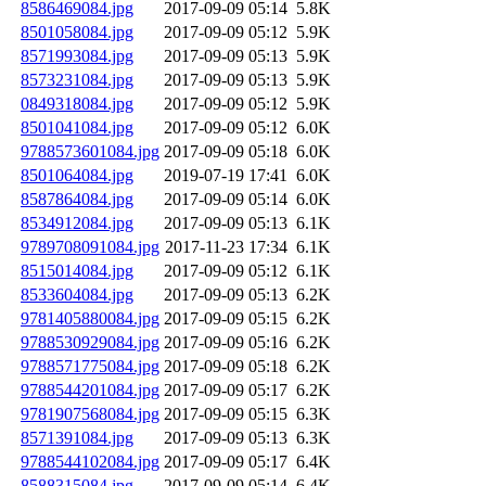
8586469084.jpg
2017-09-09 05:14
5.8K
8501058084.jpg
2017-09-09 05:12
5.9K
8571993084.jpg
2017-09-09 05:13
5.9K
8573231084.jpg
2017-09-09 05:13
5.9K
0849318084.jpg
2017-09-09 05:12
5.9K
8501041084.jpg
2017-09-09 05:12
6.0K
9788573601084.jpg
2017-09-09 05:18
6.0K
8501064084.jpg
2019-07-19 17:41
6.0K
8587864084.jpg
2017-09-09 05:14
6.0K
8534912084.jpg
2017-09-09 05:13
6.1K
9789708091084.jpg
2017-11-23 17:34
6.1K
8515014084.jpg
2017-09-09 05:12
6.1K
8533604084.jpg
2017-09-09 05:13
6.2K
9781405880084.jpg
2017-09-09 05:15
6.2K
9788530929084.jpg
2017-09-09 05:16
6.2K
9788571775084.jpg
2017-09-09 05:18
6.2K
9788544201084.jpg
2017-09-09 05:17
6.2K
9781907568084.jpg
2017-09-09 05:15
6.3K
8571391084.jpg
2017-09-09 05:13
6.3K
9788544102084.jpg
2017-09-09 05:17
6.4K
8588315084.jpg
2017-09-09 05:14
6.4K