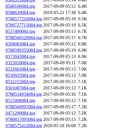
8508106084.jpg
2017-09-09 05:12
6.4K
8588639084.jpg
2019-05-21 17:38
6.4K
9788577210084.jpg
2017-09-09 05:18
6.5K
9789727715084.jpg
2017-09-09 05:19
6.5K
8537400084.jpg
2017-09-09 05:13
6.7K
9788560520084.jpg
2017-09-09 05:17
6.7K
8508083084.jpg
2017-09-09 05:12
6.8K
9788599355084.jpg
2017-09-09 05:19
6.9K
8573943084.jpg
2017-09-09 05:13
6.9K
0323018084.jpg
2017-09-09 05:11
7.0K
8532603084.jpg
2017-09-09 05:13
7.0K
8530925084.jpg
2017-09-09 05:13
7.0K
8532215084.jpg
2017-09-09 05:13
7.1K
8501087084.jpg
2017-09-09 05:12
7.1K
9788534934084.jpg
2017-09-09 05:16
7.1K
8515008084.jpg
2017-09-09 05:12
7.1K
9788560997084.jpg
2017-09-09 05:17
7.2K
0471290084.jpg
2017-09-09 05:12
7.2K
9780857095084.jpg
2017-09-09 05:15
7.2K
9788575412084.jpg
2020-05-18 16:00
7.2K