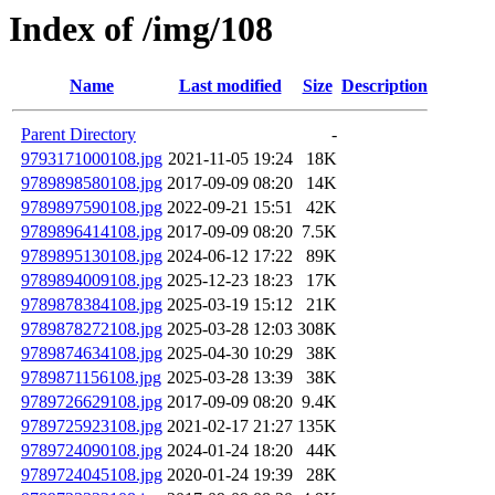
Index of /img/108
Name
Last modified
Size
Description
Parent Directory
-
9793171000108.jpg
2021-11-05 19:24
18K
9789898580108.jpg
2017-09-09 08:20
14K
9789897590108.jpg
2022-09-21 15:51
42K
9789896414108.jpg
2017-09-09 08:20
7.5K
9789895130108.jpg
2024-06-12 17:22
89K
9789894009108.jpg
2025-12-23 18:23
17K
9789878384108.jpg
2025-03-19 15:12
21K
9789878272108.jpg
2025-03-28 12:03
308K
9789874634108.jpg
2025-04-30 10:29
38K
9789871156108.jpg
2025-03-28 13:39
38K
9789726629108.jpg
2017-09-09 08:20
9.4K
9789725923108.jpg
2021-02-17 21:27
135K
9789724090108.jpg
2024-01-24 18:20
44K
9789724045108.jpg
2020-01-24 19:39
28K