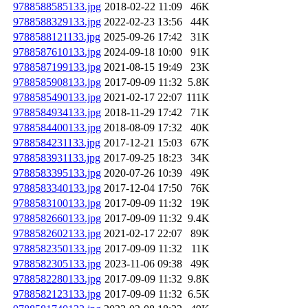
9788588585133.jpg
2018-02-22 11:09
46K
9788588329133.jpg
2022-02-23 13:56
44K
9788588121133.jpg
2025-09-26 17:42
31K
9788587610133.jpg
2024-09-18 10:00
91K
9788587199133.jpg
2021-08-15 19:49
23K
9788585908133.jpg
2017-09-09 11:32
5.8K
9788585490133.jpg
2021-02-17 22:07
111K
9788584934133.jpg
2018-11-29 17:42
71K
9788584400133.jpg
2018-08-09 17:32
40K
9788584231133.jpg
2017-12-21 15:03
67K
9788583931133.jpg
2017-09-25 18:23
34K
9788583395133.jpg
2020-07-26 10:39
49K
9788583340133.jpg
2017-12-04 17:50
76K
9788583100133.jpg
2017-09-09 11:32
19K
9788582660133.jpg
2017-09-09 11:32
9.4K
9788582602133.jpg
2021-02-17 22:07
89K
9788582350133.jpg
2017-09-09 11:32
11K
9788582305133.jpg
2023-11-06 09:38
49K
9788582280133.jpg
2017-09-09 11:32
9.8K
9788582123133.jpg
2017-09-09 11:32
6.5K