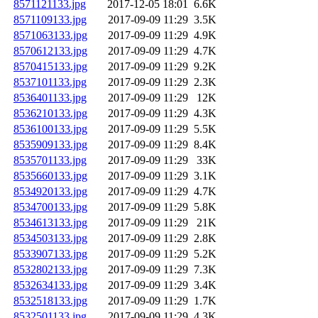
8571121133.jpg
2017-12-05 18:01
6.6K
8571109133.jpg
2017-09-09 11:29
3.5K
8571063133.jpg
2017-09-09 11:29
4.9K
8570612133.jpg
2017-09-09 11:29
4.7K
8570415133.jpg
2017-09-09 11:29
9.2K
8537101133.jpg
2017-09-09 11:29
2.3K
8536401133.jpg
2017-09-09 11:29
12K
8536210133.jpg
2017-09-09 11:29
4.3K
8536100133.jpg
2017-09-09 11:29
5.5K
8535909133.jpg
2017-09-09 11:29
8.4K
8535701133.jpg
2017-09-09 11:29
33K
8535660133.jpg
2017-09-09 11:29
3.1K
8534920133.jpg
2017-09-09 11:29
4.7K
8534700133.jpg
2017-09-09 11:29
5.8K
8534613133.jpg
2017-09-09 11:29
21K
8534503133.jpg
2017-09-09 11:29
2.8K
8533907133.jpg
2017-09-09 11:29
5.2K
8532802133.jpg
2017-09-09 11:29
7.3K
8532634133.jpg
2017-09-09 11:29
3.4K
8532518133.jpg
2017-09-09 11:29
1.7K
8532501133.jpg
2017-09-09 11:29
4.3K