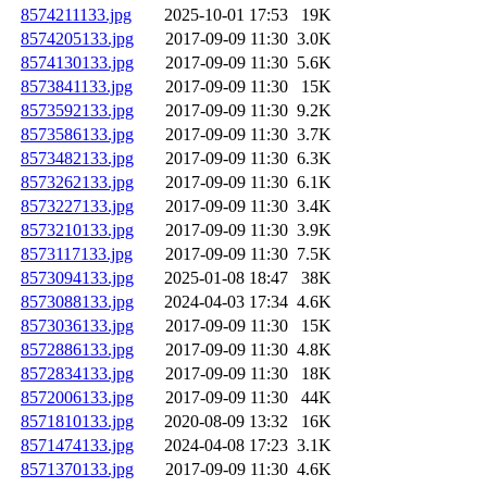
8574211133.jpg
2025-10-01 17:53
19K
8574205133.jpg
2017-09-09 11:30
3.0K
8574130133.jpg
2017-09-09 11:30
5.6K
8573841133.jpg
2017-09-09 11:30
15K
8573592133.jpg
2017-09-09 11:30
9.2K
8573586133.jpg
2017-09-09 11:30
3.7K
8573482133.jpg
2017-09-09 11:30
6.3K
8573262133.jpg
2017-09-09 11:30
6.1K
8573227133.jpg
2017-09-09 11:30
3.4K
8573210133.jpg
2017-09-09 11:30
3.9K
8573117133.jpg
2017-09-09 11:30
7.5K
8573094133.jpg
2025-01-08 18:47
38K
8573088133.jpg
2024-04-03 17:34
4.6K
8573036133.jpg
2017-09-09 11:30
15K
8572886133.jpg
2017-09-09 11:30
4.8K
8572834133.jpg
2017-09-09 11:30
18K
8572006133.jpg
2017-09-09 11:30
44K
8571810133.jpg
2020-08-09 13:32
16K
8571474133.jpg
2024-04-08 17:23
3.1K
8571370133.jpg
2017-09-09 11:30
4.6K