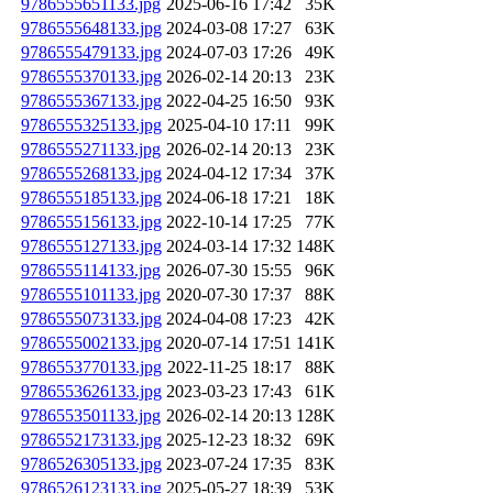
9786555651133.jpg
2025-06-16 17:42
35K
9786555648133.jpg
2024-03-08 17:27
63K
9786555479133.jpg
2024-07-03 17:26
49K
9786555370133.jpg
2026-02-14 20:13
23K
9786555367133.jpg
2022-04-25 16:50
93K
9786555325133.jpg
2025-04-10 17:11
99K
9786555271133.jpg
2026-02-14 20:13
23K
9786555268133.jpg
2024-04-12 17:34
37K
9786555185133.jpg
2024-06-18 17:21
18K
9786555156133.jpg
2022-10-14 17:25
77K
9786555127133.jpg
2024-03-14 17:32
148K
9786555114133.jpg
2026-07-30 15:55
96K
9786555101133.jpg
2020-07-30 17:37
88K
9786555073133.jpg
2024-04-08 17:23
42K
9786555002133.jpg
2020-07-14 17:51
141K
9786553770133.jpg
2022-11-25 18:17
88K
9786553626133.jpg
2023-03-23 17:43
61K
9786553501133.jpg
2026-02-14 20:13
128K
9786552173133.jpg
2025-12-23 18:32
69K
9786526305133.jpg
2023-07-24 17:35
83K
9786526123133.jpg
2025-05-27 18:39
53K