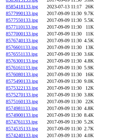
8585418133.jpg
2023-07-13 11:17
26K
8577990133.jpg
2017-09-09 11:30
9.7K
8577550133.jpg
2017-09-09 11:30
5.5K
8577110133.jpg
2017-09-09 11:30
11K
8577000133.jpg
2017-09-09 11:30
11K
8576740133.jpg
2017-09-09 11:30
4.5K
8576601133.jpg
2017-09-09 11:30
13K
8576551133.jpg
2017-09-09 11:30
3.6K
8576300133.jpg
2017-09-09 11:30
4.8K
8576161133.jpg
2017-09-09 11:30
5.9K
8576080133.jpg
2017-09-09 11:30
16K
8575490133.jpg
2017-09-09 11:30
9.0K
8575322133.jpg
2017-09-09 11:30
12K
8575270133.jpg
2017-09-09 11:30
3.8K
8575160133.jpg
2017-09-09 11:30
22K
8574981133.jpg
2017-09-09 11:30
4.8K
8574900133.jpg
2017-09-09 11:30
8.4K
8574761133.jpg
2017-09-09 11:30
5.2K
8574535133.jpg
2017-09-09 11:30
2.7K
8574240133.jpg
2017-09-09 11:30
4.0K