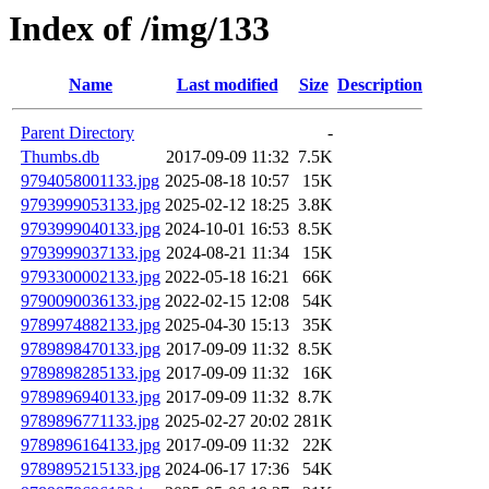
Index of /img/133
Name
Last modified
Size
Description
Parent Directory
-
Thumbs.db
2017-09-09 11:32
7.5K
9794058001133.jpg
2025-08-18 10:57
15K
9793999053133.jpg
2025-02-12 18:25
3.8K
9793999040133.jpg
2024-10-01 16:53
8.5K
9793999037133.jpg
2024-08-21 11:34
15K
9793300002133.jpg
2022-05-18 16:21
66K
9790090036133.jpg
2022-02-15 12:08
54K
9789974882133.jpg
2025-04-30 15:13
35K
9789898470133.jpg
2017-09-09 11:32
8.5K
9789898285133.jpg
2017-09-09 11:32
16K
9789896940133.jpg
2017-09-09 11:32
8.7K
9789896771133.jpg
2025-02-27 20:02
281K
9789896164133.jpg
2017-09-09 11:32
22K
9789895215133.jpg
2024-06-17 17:36
54K