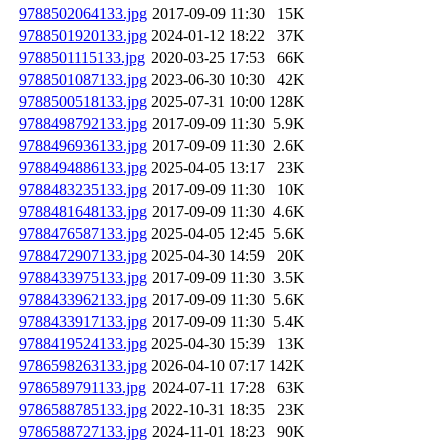
9788502064133.jpg
2017-09-09 11:30
15K
9788501920133.jpg
2024-01-12 18:22
37K
9788501115133.jpg
2020-03-25 17:53
66K
9788501087133.jpg
2023-06-30 10:30
42K
9788500518133.jpg
2025-07-31 10:00
128K
9788498792133.jpg
2017-09-09 11:30
5.9K
9788496936133.jpg
2017-09-09 11:30
2.6K
9788494886133.jpg
2025-04-05 13:17
23K
9788483235133.jpg
2017-09-09 11:30
10K
9788481648133.jpg
2017-09-09 11:30
4.6K
9788476587133.jpg
2025-04-05 12:45
5.6K
9788472907133.jpg
2025-04-30 14:59
20K
9788433975133.jpg
2017-09-09 11:30
3.5K
9788433962133.jpg
2017-09-09 11:30
5.6K
9788433917133.jpg
2017-09-09 11:30
5.4K
9788419524133.jpg
2025-04-30 15:39
13K
9786598263133.jpg
2026-04-10 07:17
142K
9786589791133.jpg
2024-07-11 17:28
63K
9786588785133.jpg
2022-10-31 18:35
23K
9786588727133.jpg
2024-11-01 18:23
90K