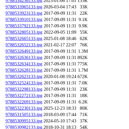
9788534236133.jpg
2023-01-06 17:01
135K
9788533965133.jpg
2026-03-04 17:43
33K
9788533923133.jpg
2017-09-09 11:31
22K
9788533910133.jpg
2017-09-09 11:31
9.1K
9788533792133.jpg
2017-09-09 11:31
9.9K
9788532805133.jpg
2022-09-05 11:09
55K
9788532665133.jpg
2025-01-08 18:46
62K
9788532652133.jpg
2021-02-17 22:07
76K
9788532649133.jpg
2017-09-09 11:31
1.3M
9788532636133.jpg
2017-09-09 11:31
892K
9788532634133.jpg
2017-09-09 11:31
775K
9788532628133.jpg
2017-09-09 11:31
1.7M
9788532623133.jpg
2020-01-08 19:24
672K
9788532524133.jpg
2017-09-09 11:31
7.0K
9788532298133.jpg
2017-09-09 11:31
23K
9788532272133.jpg
2017-09-09 11:31
18K
9788532269133.jpg
2017-09-09 11:31
6.2K
9788532230133.jpg
2025-12-23 18:33
80K
9788531505133.jpg
2018-03-09 17:44
71K
9788530995133.jpg
2024-05-10 17:43
37K
9788530982133.jpg
2018-10-31 18:13
54K