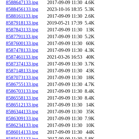
8588647133.jpg
2017-09-09 11:30
4.6K
8588456133.jpg
2023-10-16 18:35
5.3K
8588161133.jpg
2017-09-09 11:30
2.6K
8587918133.jpg
2019-05-21 17:39
5.4K
8587843133.jpg
2017-09-09 11:30
13K
8587791133.jpg
2017-09-09 11:30
5.2K
8587600133.jpg
2017-09-09 11:30
60K
8587478133.jpg
2017-09-09 11:30
4.3K
8587461133.jpg
2021-03-26 16:53
40K
8587374133.jpg
2017-09-09 11:30
3.7K
8587148133.jpg
2017-09-09 11:30
43K
8587073133.jpg
2017-09-09 11:30
18K
8586755133.jpg
2017-09-09 11:30
4.7K
8586703133.jpg
2017-09-09 11:30
8.4K
8586558133.jpg
2017-09-09 11:30
8.4K
8586512133.jpg
2017-09-09 11:30
14K
8586344133.jpg
2017-09-09 11:30
35K
8586309133.jpg
2017-09-09 11:30
7.9K
8586234133.jpg
2017-09-09 11:30
10K
8586014133.jpg
2017-09-09 11:30
44K
8585615133.jpg
2017-09-09 11:30
5.8K