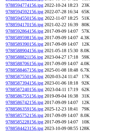
9788594774156.jpg
2022-10-24 18:23
23K
9788594592156.jpg
2022-07-28 16:34
65K
9788594550156.jpg
2022-11-07 18:25
51K
9788594170156.jpg
2021-02-22 16:39
80K
9788592864156.jpg
2017-09-09 14:07
57K
9788589598156.jpg
2017-09-09 14:07
4.3K
9788589390156.jpg
2017-09-09 14:07
12K
9788588904156.jpg
2021-05-18 15:30
8.0K
9788588821156.jpg
2023-04-27 17:18
59K
9788588706156.jpg
2017-09-09 14:07
4.0K
9788588467156.jpg
2025-01-08 18:48
6.7K
9788587550156.jpg
2020-03-24 11:47
17K
9788587394156.jpg
2023-01-06 18:18
92K
9788587240156.jpg
2023-04-11 17:19
62K
9788586755156.jpg
2019-09-04 16:38
31K
9788586742156.jpg
2017-09-09 14:07
12K
9788586359156.jpg
2025-12-23 18:41
79K
9788585752156.jpg
2017-09-09 14:07
8.0K
9788585228156.jpg
2017-09-09 14:07
10K
9788584423156.jpg
2023-10-09 08:55
128K