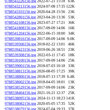
9788543226156.jpg
2022-07-21 15:18
63K
9788543213156.jpg
2024-07-08 17:35
122K
9788543101156.jpg
2020-04-28 15:56
23K
9788542801156.jpg
2023-04-20 13:36
53K
9788542108156.jpg
2023-07-27 17:21
36K
9788541808156.jpg
2017-09-09 14:06
16K
9788541204156.jpg
2022-06-15 18:00
34K
9788539816156.jpg
2017-09-09 14:06
9.0K
9788539506156.jpg
2018-02-22 13:01
46K
9788539423156.jpg
2019-06-26 18:51
23K
9788539308156.jpg
2022-03-11 17:45
18K
9788539100156.jpg
2017-09-09 14:06
25K
9788539001156.jpg
2018-07-03 10:18
33K
9788538813156.jpg
2026-08-05 17:25
39K
9788538800156.jpg
2018-07-13 17:39
6.4K
9788538602156.jpg
2018-04-05 18:01
13K
9788538529156.jpg
2017-09-09 14:06
23K
9788538404156.jpg
2021-10-21 12:37
25K
9788538095156.jpg
2024-11-13 18:23
141K
9788538082156.jpg
2020-05-05 17:35
52K
9788538079156.jpg
2024-07-04 19:33
37K