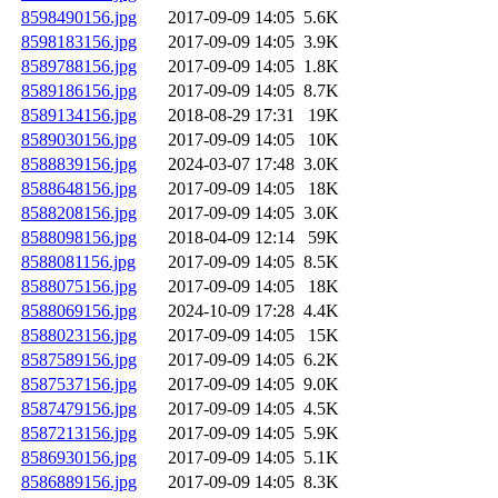
8598490156.jpg
2017-09-09 14:05
5.6K
8598183156.jpg
2017-09-09 14:05
3.9K
8589788156.jpg
2017-09-09 14:05
1.8K
8589186156.jpg
2017-09-09 14:05
8.7K
8589134156.jpg
2018-08-29 17:31
19K
8589030156.jpg
2017-09-09 14:05
10K
8588839156.jpg
2024-03-07 17:48
3.0K
8588648156.jpg
2017-09-09 14:05
18K
8588208156.jpg
2017-09-09 14:05
3.0K
8588098156.jpg
2018-04-09 12:14
59K
8588081156.jpg
2017-09-09 14:05
8.5K
8588075156.jpg
2017-09-09 14:05
18K
8588069156.jpg
2024-10-09 17:28
4.4K
8588023156.jpg
2017-09-09 14:05
15K
8587589156.jpg
2017-09-09 14:05
6.2K
8587537156.jpg
2017-09-09 14:05
9.0K
8587479156.jpg
2017-09-09 14:05
4.5K
8587213156.jpg
2017-09-09 14:05
5.9K
8586930156.jpg
2017-09-09 14:05
5.1K
8586889156.jpg
2017-09-09 14:05
8.3K