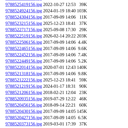
9788525419156.jpg
2022-10-27 12:53
39K
9788524924156.jpg
2024-01-19 18:40
103K
9788524304156.jpg
2017-09-09 14:06
11K
9788523215156.jpg
2025-12-23 18:41
37K
9788522717156.jpg
2025-09-08 17:30
29K
9788522519156.jpg
2026-02-14 20:22
203K
9788522506156.jpg
2017-09-09 14:06
4.4K
9788522465156.jpg
2017-09-09 14:06
9.6K
9788522452156.jpg
2017-09-09 14:06
7.4K
9788522449156.jpg
2017-09-09 14:06
5.2K
9788522014156.jpg
2020-07-01 12:43
140K
9788521318156.jpg
2017-09-09 14:06
9.8K
9788521222156.jpg
2025-12-23 18:41
59K
9788521219156.jpg
2024-01-17 18:31
90K
9788521206156.jpg
2018-02-21 12:04
23K
9788520935156.jpg
2019-07-29 12:22
46K
9788520456156.jpg
2018-09-14 22:21
60K
9788520430156.jpg
2017-09-09 14:05
145K
9788520427156.jpg
2017-09-09 14:05
6.5K
9788520373156.jpg
2019-03-01 17:39
37K