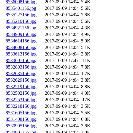
8536008156.jpg
2017-09-09 14:04
5.4K
8535401156.jpg
2017-09-09 14:04
5.6K
8535227156.jpg
2017-09-09 14:04
7.8K
8535210156.jpg
2017-09-09 14:04
5.6K
8534921156.jpg
2017-09-09 14:04
4.3K
8534909156.jpg
2017-09-09 14:04
4.9K
8534614156.jpg
2017-09-09 14:04
5.0K
8534608156.jpg
2017-09-09 14:04
5.1K
8533613156.jpg
2017-09-09 14:04
3.8K
8533607156.jpg
2017-10-09 17:47
11K
8532803156.jpg
2017-09-09 14:04
7.8K
8532635156.jpg
2017-09-09 14:04
1.7K
8532629156.jpg
2017-09-09 14:04
3.8K
8532519156.jpg
2017-09-09 14:04
8.8K
8532502156.jpg
2017-09-09 14:04
4.0K
8532253156.jpg
2017-09-09 14:04
17K
8532218156.jpg
2017-09-09 14:04
3.5K
8531605156.jpg
2017-09-09 14:04
5.5K
8531408156.jpg
2017-09-09 14:04
6.8K
8530905156.jpg
2017-09-09 14:04
3.8K
8530801156.jpg
2017-09-09 14:04
3.0K