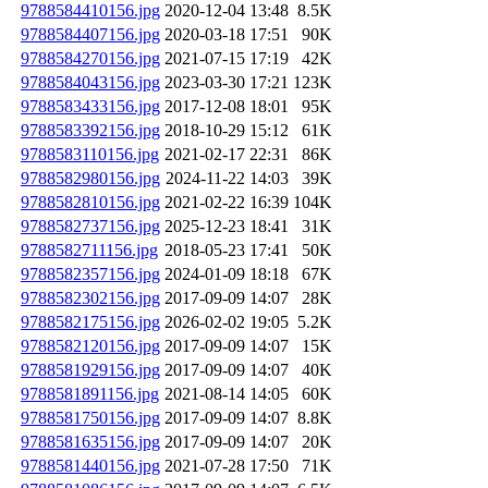
9788584410156.jpg
2020-12-04 13:48
8.5K
9788584407156.jpg
2020-03-18 17:51
90K
9788584270156.jpg
2021-07-15 17:19
42K
9788584043156.jpg
2023-03-30 17:21
123K
9788583433156.jpg
2017-12-08 18:01
95K
9788583392156.jpg
2018-10-29 15:12
61K
9788583110156.jpg
2021-02-17 22:31
86K
9788582980156.jpg
2024-11-22 14:03
39K
9788582810156.jpg
2021-02-22 16:39
104K
9788582737156.jpg
2025-12-23 18:41
31K
9788582711156.jpg
2018-05-23 17:41
50K
9788582357156.jpg
2024-01-09 18:18
67K
9788582302156.jpg
2017-09-09 14:07
28K
9788582175156.jpg
2026-02-02 19:05
5.2K
9788582120156.jpg
2017-09-09 14:07
15K
9788581929156.jpg
2017-09-09 14:07
40K
9788581891156.jpg
2021-08-14 14:05
60K
9788581750156.jpg
2017-09-09 14:07
8.8K
9788581635156.jpg
2017-09-09 14:07
20K
9788581440156.jpg
2021-07-28 17:50
71K