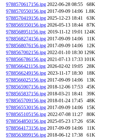
9788570617156.jpg
2022-06-28 08:55
68K
9788570550156.jpg
2017-09-09 14:06
1.8K
9788570419156.jpg
2025-12-23 18:41
63K
9788569350156.jpg
2026-05-13 18:44
87K
9788568951156.jpg
2019-11-12 19:01
124K
9788568274156.jpg
2017-09-09 14:06
11K
9788568076156.jpg
2017-09-09 14:06
12K
9788567002156.jpg
2022-01-10 18:30
129K
9788566786156.jpg
2021-07-13 17:33
101K
9788566421156.jpg
2026-02-02 19:05
28K
9788566249156.jpg
2023-11-17 18:30
18K
9788566025156.jpg
2017-09-09 14:06
13K
9788565907156.jpg
2018-12-06 17:53
45K
9788565837156.jpg
2018-03-21 18:41
39K
9788565709156.jpg
2018-01-24 17:45
48K
9788565530156.jpg
2017-09-09 14:06
15K
9788565105156.jpg
2022-07-08 11:27
80K
9788564850156.jpg
2025-05-23 17:26
65K
9788564173156.jpg
2017-09-09 14:06
11K
9788563899156.jpg
2018-06-12 17:38
61K