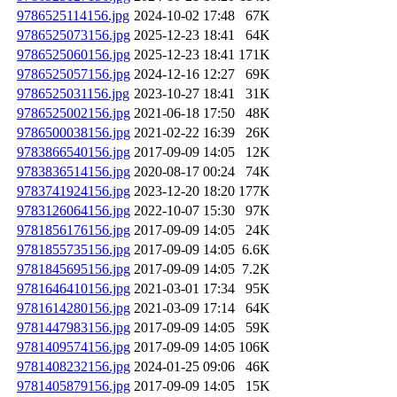
9786525114156.jpg
2024-10-02 17:48
67K
9786525073156.jpg
2025-12-23 18:41
64K
9786525060156.jpg
2025-12-23 18:41
171K
9786525057156.jpg
2024-12-16 12:27
69K
9786525031156.jpg
2023-10-27 18:41
31K
9786525002156.jpg
2021-06-18 17:50
48K
9786500038156.jpg
2021-02-22 16:39
26K
9783866540156.jpg
2017-09-09 14:05
12K
9783836514156.jpg
2020-08-17 00:24
74K
9783741924156.jpg
2023-12-20 18:20
177K
9783126064156.jpg
2022-10-07 15:30
97K
9781856176156.jpg
2017-09-09 14:05
24K
9781855735156.jpg
2017-09-09 14:05
6.6K
9781845695156.jpg
2017-09-09 14:05
7.2K
9781646410156.jpg
2021-03-01 17:34
95K
9781614280156.jpg
2021-03-09 17:14
64K
9781447983156.jpg
2017-09-09 14:05
59K
9781409574156.jpg
2017-09-09 14:05
106K
9781408232156.jpg
2024-01-25 09:06
46K
9781405879156.jpg
2017-09-09 14:05
15K