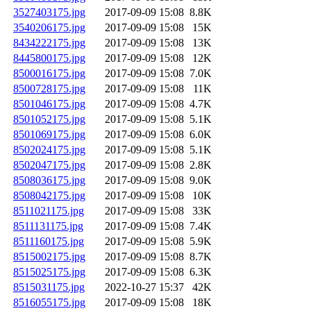
3527403175.jpg
2017-09-09 15:08
8.8K
3540206175.jpg
2017-09-09 15:08
15K
8434222175.jpg
2017-09-09 15:08
13K
8445800175.jpg
2017-09-09 15:08
12K
8500016175.jpg
2017-09-09 15:08
7.0K
8500728175.jpg
2017-09-09 15:08
11K
8501046175.jpg
2017-09-09 15:08
4.7K
8501052175.jpg
2017-09-09 15:08
5.1K
8501069175.jpg
2017-09-09 15:08
6.0K
8502024175.jpg
2017-09-09 15:08
5.1K
8502047175.jpg
2017-09-09 15:08
2.8K
8508036175.jpg
2017-09-09 15:08
9.0K
8508042175.jpg
2017-09-09 15:08
10K
8511021175.jpg
2017-09-09 15:08
33K
8511131175.jpg
2017-09-09 15:08
7.4K
8511160175.jpg
2017-09-09 15:08
5.9K
8515002175.jpg
2017-09-09 15:08
8.7K
8515025175.jpg
2017-09-09 15:08
6.3K
8515031175.jpg
2022-10-27 15:37
42K
8516055175.jpg
2017-09-09 15:08
18K