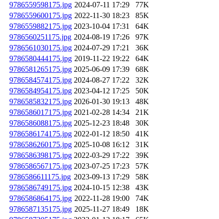
9786559598175.jpg
2024-07-11 17:29
77K
9786559600175.jpg
2022-11-30 18:23
85K
9786559882175.jpg
2023-10-04 17:31
64K
9786560251175.jpg
2024-08-19 17:26
97K
9786561030175.jpg
2024-07-29 17:21
36K
9786580444175.jpg
2019-11-22 19:22
64K
9786581265175.jpg
2025-06-09 17:39
68K
9786584574175.jpg
2024-08-27 17:22
32K
9786584954175.jpg
2023-04-12 17:25
50K
9786585832175.jpg
2026-01-30 19:13
48K
9786586017175.jpg
2021-02-28 14:34
21K
9786586088175.jpg
2025-12-23 18:48
30K
9786586174175.jpg
2022-01-12 18:50
41K
9786586260175.jpg
2025-10-08 16:12
31K
9786586398175.jpg
2022-03-29 17:22
39K
9786586567175.jpg
2023-07-25 17:23
57K
9786586611175.jpg
2023-09-13 17:29
58K
9786586749175.jpg
2024-10-15 12:38
43K
9786586864175.jpg
2022-11-28 19:00
74K
9786587135175.jpg
2025-11-27 18:49
18K