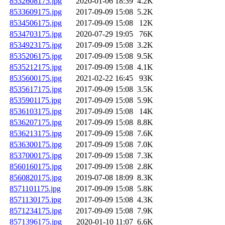
8532608175.jpg
2020-01-06 18:39
4.2K
8533609175.jpg
2017-09-09 15:08
5.2K
8534506175.jpg
2017-09-09 15:08
12K
8534703175.jpg
2020-07-29 19:05
76K
8534923175.jpg
2017-09-09 15:08
3.2K
8535206175.jpg
2017-09-09 15:08
9.5K
8535212175.jpg
2017-09-09 15:08
4.1K
8535600175.jpg
2021-02-22 16:45
93K
8535617175.jpg
2017-09-09 15:08
3.5K
8535901175.jpg
2017-09-09 15:08
5.9K
8536103175.jpg
2017-09-09 15:08
14K
8536207175.jpg
2017-09-09 15:08
8.8K
8536213175.jpg
2017-09-09 15:08
7.6K
8536300175.jpg
2017-09-09 15:08
7.0K
8537000175.jpg
2017-09-09 15:08
7.3K
8560160175.jpg
2017-09-09 15:08
2.8K
8560820175.jpg
2019-07-08 18:09
8.3K
8571101175.jpg
2017-09-09 15:08
5.8K
8571130175.jpg
2017-09-09 15:08
4.3K
8571234175.jpg
2017-09-09 15:08
7.9K
8571396175.jpg
2020-01-10 11:07
6.6K