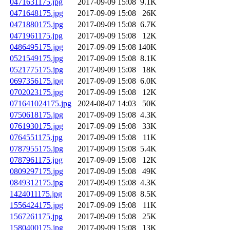
0471631175.jpg
2017-09-09 15:08
9.1K
0471648175.jpg
2017-09-09 15:08
26K
0471880175.jpg
2017-09-09 15:08
6.7K
0471961175.jpg
2017-09-09 15:08
12K
0486495175.jpg
2017-09-09 15:08
140K
0521549175.jpg
2017-09-09 15:08
8.1K
0521775175.jpg
2017-09-09 15:08
18K
0697356175.jpg
2017-09-09 15:08
6.0K
0702023175.jpg
2017-09-09 15:08
12K
071641024175.jpg
2024-08-07 14:03
50K
0750618175.jpg
2017-09-09 15:08
4.3K
0761930175.jpg
2017-09-09 15:08
33K
0764551175.jpg
2017-09-09 15:08
11K
0787955175.jpg
2017-09-09 15:08
5.4K
0787961175.jpg
2017-09-09 15:08
12K
0809297175.jpg
2017-09-09 15:08
49K
0849312175.jpg
2017-09-09 15:08
4.3K
1424011175.jpg
2017-09-09 15:08
8.5K
1556424175.jpg
2017-09-09 15:08
11K
1567261175.jpg
2017-09-09 15:08
25K
1580400175.jpg
2017-09-09 15:08
13K