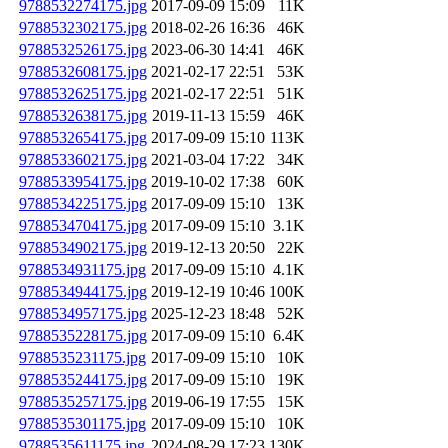
9788532274175.jpg
2017-09-09 15:09
11K
9788532302175.jpg
2018-02-26 16:36
46K
9788532526175.jpg
2023-06-30 14:41
46K
9788532608175.jpg
2021-02-17 22:51
53K
9788532625175.jpg
2021-02-17 22:51
51K
9788532638175.jpg
2019-11-13 15:59
46K
9788532654175.jpg
2017-09-09 15:10
113K
9788533602175.jpg
2021-03-04 17:22
34K
9788533954175.jpg
2019-10-02 17:38
60K
9788534225175.jpg
2017-09-09 15:10
13K
9788534704175.jpg
2017-09-09 15:10
3.1K
9788534902175.jpg
2019-12-13 20:50
22K
9788534931175.jpg
2017-09-09 15:10
4.1K
9788534944175.jpg
2019-12-19 10:46
100K
9788534957175.jpg
2025-12-23 18:48
52K
9788535228175.jpg
2017-09-09 15:10
6.4K
9788535231175.jpg
2017-09-09 15:10
10K
9788535244175.jpg
2017-09-09 15:10
19K
9788535257175.jpg
2019-06-19 17:55
15K
9788535301175.jpg
2017-09-09 15:10
10K
9788535611175.jpg
2024-08-29 17:23
130K