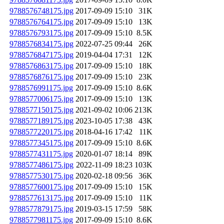
9788576748175.jpg
2017-09-09 15:10
31K
9788576764175.jpg
2017-09-09 15:10
13K
9788576793175.jpg
2017-09-09 15:10
8.5K
9788576834175.jpg
2022-07-25 09:44
26K
9788576847175.jpg
2019-04-04 17:31
12K
9788576863175.jpg
2017-09-09 15:10
18K
9788576876175.jpg
2017-09-09 15:10
23K
9788576991175.jpg
2017-09-09 15:10
8.6K
9788577006175.jpg
2017-09-09 15:10
13K
9788577150175.jpg
2021-09-02 10:06
213K
9788577189175.jpg
2023-10-05 17:38
43K
9788577220175.jpg
2018-04-16 17:42
11K
9788577345175.jpg
2017-09-09 15:10
8.6K
9788577431175.jpg
2020-01-07 18:14
89K
9788577486175.jpg
2022-11-09 18:23
103K
9788577530175.jpg
2020-02-18 09:56
36K
9788577600175.jpg
2017-09-09 15:10
15K
9788577613175.jpg
2017-09-09 15:10
11K
9788577879175.jpg
2019-03-15 17:59
58K
9788577981175.jpg
2017-09-09 15:10
8.6K