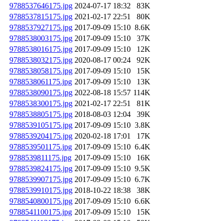
9788537646175.jpg
2024-07-17 18:32
83K
9788537815175.jpg
2021-02-17 22:51
80K
9788537927175.jpg
2017-09-09 15:10
8.6K
9788538003175.jpg
2017-09-09 15:10
37K
9788538016175.jpg
2017-09-09 15:10
12K
9788538032175.jpg
2020-08-17 00:24
92K
9788538058175.jpg
2017-09-09 15:10
15K
9788538061175.jpg
2017-09-09 15:10
13K
9788538090175.jpg
2022-08-18 15:57
114K
9788538300175.jpg
2021-02-17 22:51
81K
9788538805175.jpg
2018-08-03 12:04
39K
9788539105175.jpg
2017-09-09 15:10
3.8K
9788539204175.jpg
2020-02-18 17:01
17K
9788539501175.jpg
2017-09-09 15:10
6.4K
9788539811175.jpg
2017-09-09 15:10
16K
9788539824175.jpg
2017-09-09 15:10
9.5K
9788539907175.jpg
2017-09-09 15:10
6.7K
9788539910175.jpg
2018-10-22 18:38
38K
9788540800175.jpg
2017-09-09 15:10
6.6K
9788541100175.jpg
2017-09-09 15:10
15K