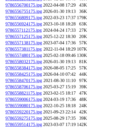
9786556700175.jpg
2022-04-08 17:29
43K
9786556755175.jpg
2026-01-30 19:13
36K
9786556809175.jpg
2022-03-23 17:37
179K
9786556924175.jpg
2023-10-18 18:28
63K
9786557112175.jpg
2024-04-24 17:33
27K
9786557125175.jpg
2025-12-22 18:30
20K
9786557138175.jpg
2023-07-04 17:36
57K
9786557381175.jpg
2022-11-04 18:29
107K
9786557480175.jpg
2025-02-18 09:46
130K
9786558032175.jpg
2026-01-30 19:13
81K
9786558384175.jpg
2026-08-05 17:25
57K
9786558425175.jpg
2026-04-10 07:42
44K
9786558470175.jpg
2021-08-30 11:10
97K
9786558706175.jpg
2025-03-27 15:19
39K
9786558821175.jpg
2023-02-15 18:17
47K
9786559006175.jpg
2024-03-19 17:36
48K
9786559080175.jpg
2022-10-25 18:18
24K
9786559220175.jpg
2021-09-23 22:14
42K
9786559275175.jpg
2025-08-29 17:35
39K
9786559514175.jpg
2023-03-07 17:19
142K