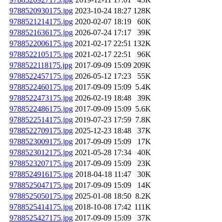
9788520930175.jpg
2023-10-24 18:27
128K
9788521214175.jpg
2020-02-07 18:19
60K
9788521636175.jpg
2026-07-24 17:17
39K
9788522006175.jpg
2021-02-17 22:51
132K
9788522105175.jpg
2021-02-17 22:51
96K
9788522118175.jpg
2017-09-09 15:09
209K
9788522457175.jpg
2026-05-12 17:23
55K
9788522460175.jpg
2017-09-09 15:09
5.4K
9788522473175.jpg
2026-02-19 18:48
39K
9788522486175.jpg
2017-09-09 15:09
5.6K
9788522514175.jpg
2019-07-23 17:59
7.8K
9788522709175.jpg
2025-12-23 18:48
37K
9788523009175.jpg
2017-09-09 15:09
17K
9788523012175.jpg
2021-05-28 17:34
40K
9788523207175.jpg
2017-09-09 15:09
23K
9788524916175.jpg
2018-04-18 11:47
30K
9788525047175.jpg
2017-09-09 15:09
14K
9788525050175.jpg
2025-01-08 18:50
8.2K
9788525414175.jpg
2018-10-08 17:42
111K
9788525427175.jpg
2017-09-09 15:09
37K