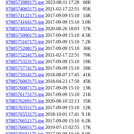
9788573989175.jpg
2023-08-11 17:28
68K
9788574065175.jpg
2021-02-17 22:51
95K
9788574122175.jpg
2017-09-09 15:10
14K
9788574164175.jpg
2017-09-09 15:10
3.0K
9788574924175.jpg
2020-08-26 18:03
57K
9788575000175.jpg
2017-09-09 15:10
4.5K
9788575167175.jpg
2017-09-09 15:10
7.2K
9788575208175.jpg
2017-09-09 15:10
30K
9788575224175.jpg
2021-02-17 22:51
79K
9788575323175.jpg
2017-09-09 15:10
19K
9788575774175.jpg
2017-09-09 15:10
18K
9788575914175.jpg
2018-08-07 17:45
41K
9788576003175.jpg
2018-04-23 17:50
45K
9788576087175.jpg
2017-09-09 15:10
13K
9788576173175.jpg
2017-09-09 15:10
21K
9788576269175.jpg
2020-08-10 22:13
35K
9788576355175.jpg
2017-09-09 15:10
12K
9788576553175.jpg
2018-10-01 17:41
9.1K
9788576652175.jpg
2017-09-09 15:10
6.2K
9788576665175.jpg
2019-07-15 02:55
17K
9788576681175.jpg
2017-09-09 15:10
8.0K