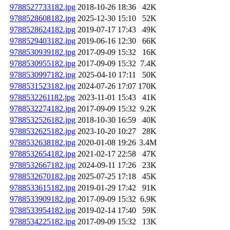
9788527733182.jpg
2018-10-26 18:36
42K
9788528608182.jpg
2025-12-30 15:10
52K
9788528624182.jpg
2019-07-17 17:43
49K
9788529403182.jpg
2019-06-16 12:30
66K
9788530939182.jpg
2017-09-09 15:32
16K
9788530955182.jpg
2017-09-09 15:32
7.4K
9788530997182.jpg
2025-04-10 17:11
50K
9788531523182.jpg
2024-07-26 17:07
170K
9788532261182.jpg
2023-11-01 15:43
41K
9788532274182.jpg
2017-09-09 15:32
9.2K
9788532526182.jpg
2018-10-30 16:59
40K
9788532625182.jpg
2023-10-20 10:27
28K
9788532638182.jpg
2020-01-08 19:26
3.4M
9788532654182.jpg
2021-02-17 22:58
47K
9788532667182.jpg
2024-09-11 17:26
23K
9788532670182.jpg
2025-07-25 17:18
45K
9788533615182.jpg
2019-01-29 17:42
91K
9788533909182.jpg
2017-09-09 15:32
6.9K
9788533954182.jpg
2019-02-14 17:40
59K
9788534225182.jpg
2017-09-09 15:32
13K