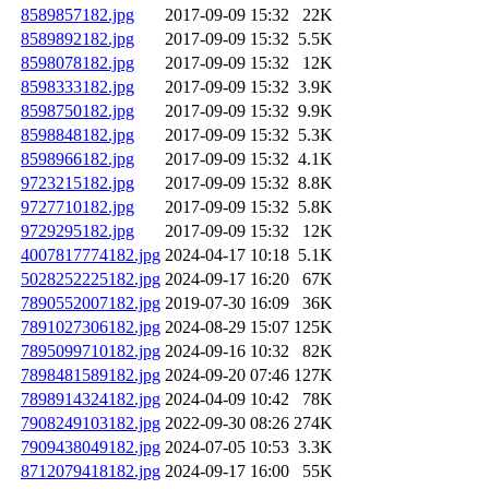
8589857182.jpg
2017-09-09 15:32
22K
8589892182.jpg
2017-09-09 15:32
5.5K
8598078182.jpg
2017-09-09 15:32
12K
8598333182.jpg
2017-09-09 15:32
3.9K
8598750182.jpg
2017-09-09 15:32
9.9K
8598848182.jpg
2017-09-09 15:32
5.3K
8598966182.jpg
2017-09-09 15:32
4.1K
9723215182.jpg
2017-09-09 15:32
8.8K
9727710182.jpg
2017-09-09 15:32
5.8K
9729295182.jpg
2017-09-09 15:32
12K
4007817774182.jpg
2024-04-17 10:18
5.1K
5028252225182.jpg
2024-09-17 16:20
67K
7890552007182.jpg
2019-07-30 16:09
36K
7891027306182.jpg
2024-08-29 15:07
125K
7895099710182.jpg
2024-09-16 10:32
82K
7898481589182.jpg
2024-09-20 07:46
127K
7898914324182.jpg
2024-04-09 10:42
78K
7908249103182.jpg
2022-09-30 08:26
274K
7909438049182.jpg
2024-07-05 10:53
3.3K
8712079418182.jpg
2024-09-17 16:00
55K