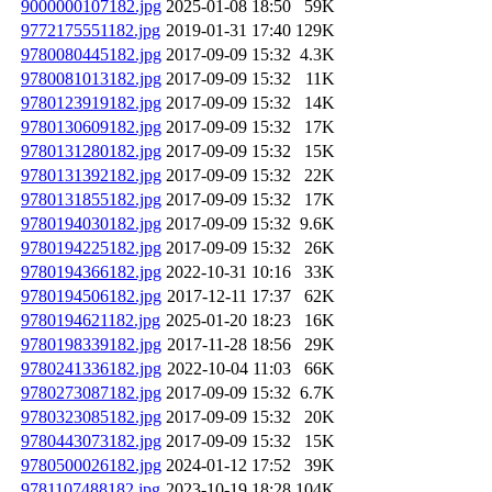
9000000107182.jpg
2025-01-08 18:50
59K
9772175551182.jpg
2019-01-31 17:40
129K
9780080445182.jpg
2017-09-09 15:32
4.3K
9780081013182.jpg
2017-09-09 15:32
11K
9780123919182.jpg
2017-09-09 15:32
14K
9780130609182.jpg
2017-09-09 15:32
17K
9780131280182.jpg
2017-09-09 15:32
15K
9780131392182.jpg
2017-09-09 15:32
22K
9780131855182.jpg
2017-09-09 15:32
17K
9780194030182.jpg
2017-09-09 15:32
9.6K
9780194225182.jpg
2017-09-09 15:32
26K
9780194366182.jpg
2022-10-31 10:16
33K
9780194506182.jpg
2017-12-11 17:37
62K
9780194621182.jpg
2025-01-20 18:23
16K
9780198339182.jpg
2017-11-28 18:56
29K
9780241336182.jpg
2022-10-04 11:03
66K
9780273087182.jpg
2017-09-09 15:32
6.7K
9780323085182.jpg
2017-09-09 15:32
20K
9780443073182.jpg
2017-09-09 15:32
15K
9780500026182.jpg
2024-01-12 17:52
39K
9781107488182.jpg
2023-10-19 18:28
104K