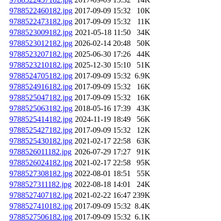
9788522460182.jpg
2017-09-09 15:32
10K
9788522473182.jpg
2017-09-09 15:32
11K
9788523009182.jpg
2021-05-18 11:50
34K
9788523012182.jpg
2026-02-14 20:48
50K
9788523207182.jpg
2025-06-30 17:26
44K
9788523210182.jpg
2025-12-30 15:10
51K
9788524705182.jpg
2017-09-09 15:32
6.9K
9788524916182.jpg
2017-09-09 15:32
16K
9788525047182.jpg
2017-09-09 15:32
16K
9788525063182.jpg
2018-05-16 17:39
43K
9788525414182.jpg
2024-11-19 18:49
56K
9788525427182.jpg
2017-09-09 15:32
12K
9788525430182.jpg
2021-02-17 22:58
63K
9788526011182.jpg
2026-07-29 17:27
91K
9788526024182.jpg
2021-02-17 22:58
95K
9788527308182.jpg
2022-08-01 18:51
55K
9788527311182.jpg
2022-08-18 14:01
24K
9788527407182.jpg
2021-02-22 16:47
239K
9788527410182.jpg
2017-09-09 15:32
8.4K
9788527506182.jpg
2017-09-09 15:32
6.1K