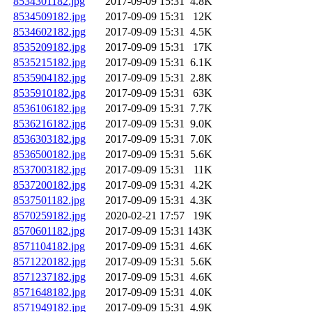
8534301182.jpg
2017-09-09 15:31
4.8K
8534509182.jpg
2017-09-09 15:31
12K
8534602182.jpg
2017-09-09 15:31
4.5K
8535209182.jpg
2017-09-09 15:31
17K
8535215182.jpg
2017-09-09 15:31
6.1K
8535904182.jpg
2017-09-09 15:31
2.8K
8535910182.jpg
2017-09-09 15:31
63K
8536106182.jpg
2017-09-09 15:31
7.7K
8536216182.jpg
2017-09-09 15:31
9.0K
8536303182.jpg
2017-09-09 15:31
7.0K
8536500182.jpg
2017-09-09 15:31
5.6K
8537003182.jpg
2017-09-09 15:31
11K
8537200182.jpg
2017-09-09 15:31
4.2K
8537501182.jpg
2017-09-09 15:31
4.3K
8570259182.jpg
2020-02-21 17:57
19K
8570601182.jpg
2017-09-09 15:31
143K
8571104182.jpg
2017-09-09 15:31
4.6K
8571220182.jpg
2017-09-09 15:31
5.6K
8571237182.jpg
2017-09-09 15:31
4.6K
8571648182.jpg
2017-09-09 15:31
4.0K
8571949182.jpg
2017-09-09 15:31
4.9K