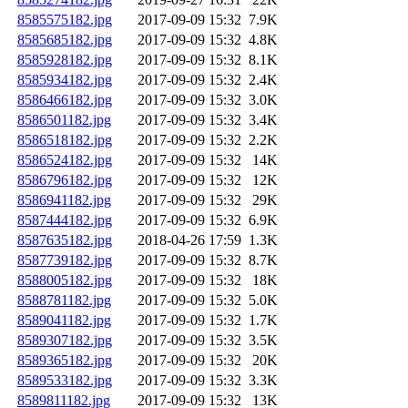
8585575182.jpg
2017-09-09 15:32
7.9K
8585685182.jpg
2017-09-09 15:32
4.8K
8585928182.jpg
2017-09-09 15:32
8.1K
8585934182.jpg
2017-09-09 15:32
2.4K
8586466182.jpg
2017-09-09 15:32
3.0K
8586501182.jpg
2017-09-09 15:32
3.4K
8586518182.jpg
2017-09-09 15:32
2.2K
8586524182.jpg
2017-09-09 15:32
14K
8586796182.jpg
2017-09-09 15:32
12K
8586941182.jpg
2017-09-09 15:32
29K
8587444182.jpg
2017-09-09 15:32
6.9K
8587635182.jpg
2018-04-26 17:59
1.3K
8587739182.jpg
2017-09-09 15:32
8.7K
8588005182.jpg
2017-09-09 15:32
18K
8588781182.jpg
2017-09-09 15:32
5.0K
8589041182.jpg
2017-09-09 15:32
1.7K
8589307182.jpg
2017-09-09 15:32
3.5K
8589365182.jpg
2017-09-09 15:32
20K
8589533182.jpg
2017-09-09 15:32
3.3K
8589811182.jpg
2017-09-09 15:32
13K