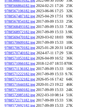
9788566819182.jpg
2022-06-30 10:00
55K
9788566864182.jpg
2024-02-21 17:26
25K
9788567106182.jpg
2023-06-06 17:25
32K
9788567487182.jpg
2025-04-29 17:51
93K
9788567854182.jpg
2017-09-09 15:33
25K
9788568493182.jpg
2017-09-09 15:33
7.8K
9788568972182.jpg
2017-09-09 15:33
3.9K
9788569470182.jpg
2020-03-02 18:03
99K
9788570609182.jpg
2017-09-09 15:33
10K
9788570670182.jpg
2025-01-28 20:31
145K
9788570740182.jpg
2024-07-11 17:29
53K
9788571053182.jpg
2026-04-09 16:52
36K
9788571066182.jpg
2018-12-07 18:55
870K
9788571136182.jpg
2017-09-09 15:33
16K
9788571222182.jpg
2017-09-09 15:33
9.7K
9788571532182.jpg
2026-05-16 17:42
64K
9788571644182.jpg
2020-01-23 19:22
46K
9788571660182.jpg
2017-09-09 15:33
24K
9788572085182.jpg
2022-03-10 08:14
51K
9788572171182.jpg
2017-09-09 15:33
53K
9788572692182.jpg
2017-09-09 15:33
27K