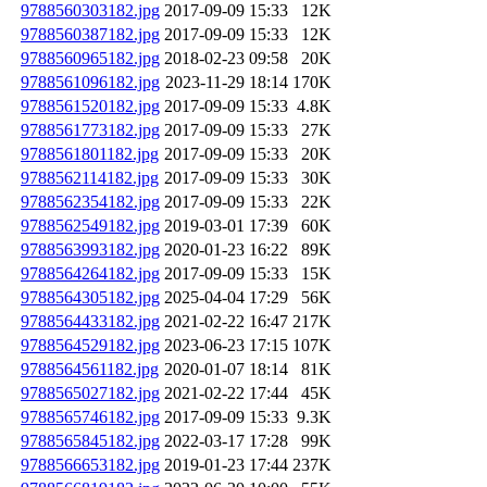
9788560303182.jpg
2017-09-09 15:33
12K
9788560387182.jpg
2017-09-09 15:33
12K
9788560965182.jpg
2018-02-23 09:58
20K
9788561096182.jpg
2023-11-29 18:14
170K
9788561520182.jpg
2017-09-09 15:33
4.8K
9788561773182.jpg
2017-09-09 15:33
27K
9788561801182.jpg
2017-09-09 15:33
20K
9788562114182.jpg
2017-09-09 15:33
30K
9788562354182.jpg
2017-09-09 15:33
22K
9788562549182.jpg
2019-03-01 17:39
60K
9788563993182.jpg
2020-01-23 16:22
89K
9788564264182.jpg
2017-09-09 15:33
15K
9788564305182.jpg
2025-04-04 17:29
56K
9788564433182.jpg
2021-02-22 16:47
217K
9788564529182.jpg
2023-06-23 17:15
107K
9788564561182.jpg
2020-01-07 18:14
81K
9788565027182.jpg
2021-02-22 17:44
45K
9788565746182.jpg
2017-09-09 15:33
9.3K
9788565845182.jpg
2022-03-17 17:28
99K
9788566653182.jpg
2019-01-23 17:44
237K