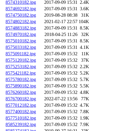
8574310182.jpg
2017-09-09 15:31
2.4K
8574692182.jpg
2017-09-09 15:31
3.6K
8574750182.jpg
2019-08-28 08:38
31K
8574802182.jpg
2021-02-17 22:57
104K
8574883182.jpg
2017-09-09 15:31
8.5K
8574970182.jpg
2018-04-25 11:26
32K
8575010182.jpg
2017-09-09 15:31
8.5K
8575033182.jpg
2017-09-09 15:31
4.1K
8575091182.jpg
2017-09-09 15:32
11K
8575120182.jpg
2017-09-09 15:32
37K
8575253182.jpg
2017-09-09 15:32
2.2K
8575421182.jpg
2017-09-09 15:32
5.2K
8575780182.jpg
2017-09-09 15:32
5.7K
8575890182.jpg
2017-09-09 15:32
5.5K
8576260182.jpg
2017-09-09 15:32
4.8K
8576700182.jpg
2022-07-22 13:56
77K
8577012182.jpg
2017-09-09 15:32
4.7K
8577400182.jpg
2017-09-09 15:32
7.8K
8577510182.jpg
2017-09-09 15:32
1.9K
8585239182.jpg
2017-09-09 15:32
7.9K
8585274182.jpg
2019-09-27 16:31
22K