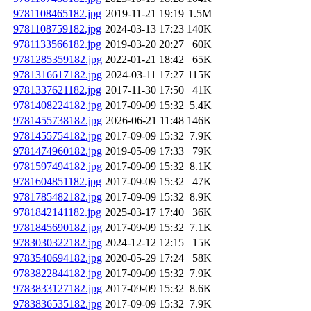
9781108465182.jpg
2019-11-21 19:19
1.5M
9781108759182.jpg
2024-03-13 17:23
140K
9781133566182.jpg
2019-03-20 20:27
60K
9781285359182.jpg
2022-01-21 18:42
65K
9781316617182.jpg
2024-03-11 17:27
115K
9781337621182.jpg
2017-11-30 17:50
41K
9781408224182.jpg
2017-09-09 15:32
5.4K
9781455738182.jpg
2026-06-21 11:48
146K
9781455754182.jpg
2017-09-09 15:32
7.9K
9781474960182.jpg
2019-05-09 17:33
79K
9781597494182.jpg
2017-09-09 15:32
8.1K
9781604851182.jpg
2017-09-09 15:32
47K
9781785482182.jpg
2017-09-09 15:32
8.9K
9781842141182.jpg
2025-03-17 17:40
36K
9781845690182.jpg
2017-09-09 15:32
7.1K
9783030322182.jpg
2024-12-12 12:15
15K
9783540694182.jpg
2020-05-29 17:24
58K
9783822844182.jpg
2017-09-09 15:32
7.9K
9783833127182.jpg
2017-09-09 15:32
8.6K
9783836535182.jpg
2017-09-09 15:32
7.9K