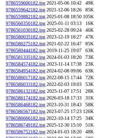
9786559600182.jpg
2021-05-06 10:42
49K
9786559642182.jpg
2021-12-06 18:26
85K
9786559882182.jpg
2025-01-08 18:50
105K
9786560350182.jpg
2025-01-11 03:13
16K
9786561030182.jpg
2025-02-28 09:24
46K
9786580035182.jpg
2023-12-19 18:27
47K
9786580275182.jpg
2021-02-22 16:47
85K
9786580444182.jpg
2019-11-25 19:07
63K
9786581335182.jpg
2024-01-03 18:20
73K
9786584574182.jpg
2023-11-14 17:38
23K
9786584954182.jpg
2024-02-08 09:06
63K
9786586017182.jpg
2022-08-15 17:44
72K
9786586033182.jpg
2022-02-03 19:03
53K
9786586132182.jpg
2025-11-07 17:51
28K
9786586174182.jpg
2026-03-18 17:33
31K
9786586468182.jpg
2023-10-31 18:43
58K
9786586567182.jpg
2023-07-25 17:23
126K
9786586666182.jpg
2022-10-14 17:25
34K
9786586749182.jpg
2025-12-30 15:10
51K
9786586752182.jpg
2024-01-03 18:20
48K