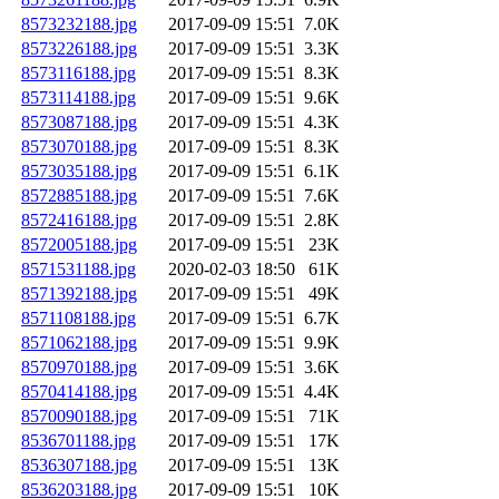
8573232188.jpg
2017-09-09 15:51
7.0K
8573226188.jpg
2017-09-09 15:51
3.3K
8573116188.jpg
2017-09-09 15:51
8.3K
8573114188.jpg
2017-09-09 15:51
9.6K
8573087188.jpg
2017-09-09 15:51
4.3K
8573070188.jpg
2017-09-09 15:51
8.3K
8573035188.jpg
2017-09-09 15:51
6.1K
8572885188.jpg
2017-09-09 15:51
7.6K
8572416188.jpg
2017-09-09 15:51
2.8K
8572005188.jpg
2017-09-09 15:51
23K
8571531188.jpg
2020-02-03 18:50
61K
8571392188.jpg
2017-09-09 15:51
49K
8571108188.jpg
2017-09-09 15:51
6.7K
8571062188.jpg
2017-09-09 15:51
9.9K
8570970188.jpg
2017-09-09 15:51
3.6K
8570414188.jpg
2017-09-09 15:51
4.4K
8570090188.jpg
2017-09-09 15:51
71K
8536701188.jpg
2017-09-09 15:51
17K
8536307188.jpg
2017-09-09 15:51
13K
8536203188.jpg
2017-09-09 15:51
10K