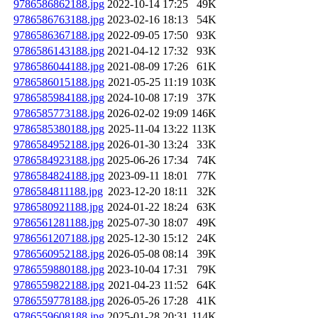
9786586862188.jpg
2022-10-14 17:25
49K
9786586763188.jpg
2023-02-16 18:13
54K
9786586367188.jpg
2022-09-05 17:50
93K
9786586143188.jpg
2021-04-12 17:32
93K
9786586044188.jpg
2021-08-09 17:26
61K
9786586015188.jpg
2021-05-25 11:19
103K
9786585984188.jpg
2024-10-08 17:19
37K
9786585773188.jpg
2026-02-02 19:09
146K
9786585380188.jpg
2025-11-04 13:22
113K
9786584952188.jpg
2026-01-30 13:24
33K
9786584923188.jpg
2025-06-26 17:34
74K
9786584824188.jpg
2023-09-11 18:01
77K
9786584811188.jpg
2023-12-20 18:11
32K
9786580921188.jpg
2024-01-22 18:24
63K
9786561281188.jpg
2025-07-30 18:07
49K
9786561207188.jpg
2025-12-30 15:12
24K
9786560952188.jpg
2026-05-08 08:14
39K
9786559880188.jpg
2023-10-04 17:31
79K
9786559822188.jpg
2021-04-23 11:52
64K
9786559778188.jpg
2026-05-26 17:28
41K
9786559608188.jpg
2025-01-28 20:31
114K