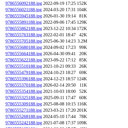
9786556092188.jpg
2022-09-19 17:25
152K
9786556021188.jpg
2024-03-20 17:31
104K
9786555945188.jpg
2026-01-30 19:14
81K
9786555891188.jpg
2022-09-06 17:45
129K
9786555862188.jpg
2023-12-22 10:34
172K
9786555763188.jpg
2022-02-01 18:47
42K
9786555705188.jpg
2025-06-30 14:23
3.2M
9786555680188.jpg
2024-09-02 17:23
99K
9786555664188.jpg
2026-04-30 09:41
20K
9786555622188.jpg
2023-09-22 17:12
85K
9786555510188.jpg
2021-10-21 09:33
26K
9786555479188.jpg
2024-10-23 18:27
69K
9786555396188.jpg
2024-12-23 18:57
124K
9786555370188.jpg
2026-02-14 20:50
11K
9786555354188.jpg
2021-10-03 18:00
52K
9786555325188.jpg
2025-09-11 17:47
60K
9786555309188.jpg
2025-08-08 10:15
116K
9786555271188.jpg
2023-03-21 17:20
201K
9786555268188.jpg
2024-05-10 17:44
78K
9786555242188.jpg
2021-07-08 17:37
109K