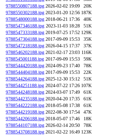
9788550807188.jpg
2026-02-02 19:09
20K
9788550302188.jpg
2023-01-20 12:56
187K
9788548000188.jpg
2018-06-21 17:36
40K
9788547346188.jpg
2023-11-03 18:28
51K
9788547333188.jpg
2019-07-25 17:52
129K
9788547304188.jpg
2017-09-09 15:53
35K
9788547218188.jpg
2026-04-15 17:37
37K
9788546202188.jpg
2021-02-17 23:03
116K
9788545001188.jpg
2017-09-09 15:53
59K
9788544420188.jpg
2024-09-23 17:40
78K
9788544404188.jpg
2017-09-09 15:53
22K
9788544264188.jpg
2025-12-30 15:12
51K
9788544251188.jpg
2024-07-22 17:26
107K
9788544248188.jpg
2024-03-07 17:49
61K
9788544235188.jpg
2020-04-20 17:35
61K
9788544222188.jpg
2018-05-08 17:38
61K
9788544219188.jpg
2022-08-30 17:54
47K
9788544206188.jpg
2018-05-07 17:46
18K
9788544107188.jpg
2026-02-14 20:50
78K
9788543708188.jpg
2021-02-22 16:49
123K