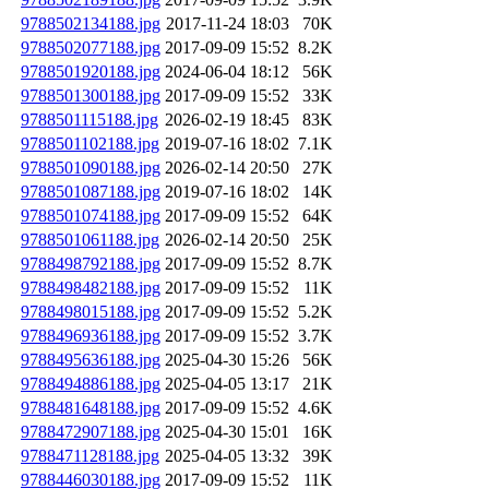
9788502134188.jpg
2017-11-24 18:03
70K
9788502077188.jpg
2017-09-09 15:52
8.2K
9788501920188.jpg
2024-06-04 18:12
56K
9788501300188.jpg
2017-09-09 15:52
33K
9788501115188.jpg
2026-02-19 18:45
83K
9788501102188.jpg
2019-07-16 18:02
7.1K
9788501090188.jpg
2026-02-14 20:50
27K
9788501087188.jpg
2019-07-16 18:02
14K
9788501074188.jpg
2017-09-09 15:52
64K
9788501061188.jpg
2026-02-14 20:50
25K
9788498792188.jpg
2017-09-09 15:52
8.7K
9788498482188.jpg
2017-09-09 15:52
11K
9788498015188.jpg
2017-09-09 15:52
5.2K
9788496936188.jpg
2017-09-09 15:52
3.7K
9788495636188.jpg
2025-04-30 15:26
56K
9788494886188.jpg
2025-04-05 13:17
21K
9788481648188.jpg
2017-09-09 15:52
4.6K
9788472907188.jpg
2025-04-30 15:01
16K
9788471128188.jpg
2025-04-05 13:32
39K
9788446030188.jpg
2017-09-09 15:52
11K