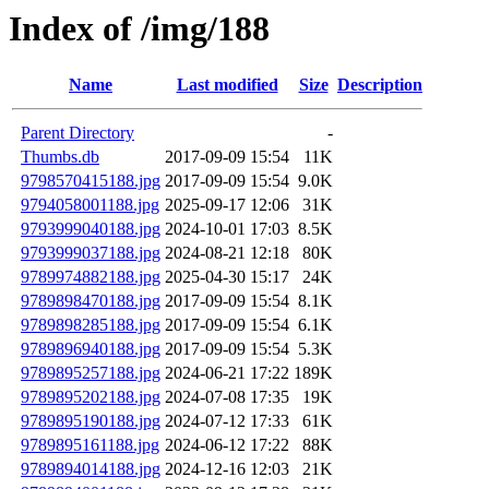
Index of /img/188
Name
Last modified
Size
Description
Parent Directory
-
Thumbs.db
2017-09-09 15:54
11K
9798570415188.jpg
2017-09-09 15:54
9.0K
9794058001188.jpg
2025-09-17 12:06
31K
9793999040188.jpg
2024-10-01 17:03
8.5K
9793999037188.jpg
2024-08-21 12:18
80K
9789974882188.jpg
2025-04-30 15:17
24K
9789898470188.jpg
2017-09-09 15:54
8.1K
9789898285188.jpg
2017-09-09 15:54
6.1K
9789896940188.jpg
2017-09-09 15:54
5.3K
9789895257188.jpg
2024-06-21 17:22
189K
9789895202188.jpg
2024-07-08 17:35
19K
9789895190188.jpg
2024-07-12 17:33
61K
9789895161188.jpg
2024-06-12 17:22
88K
9789894014188.jpg
2024-12-16 12:03
21K