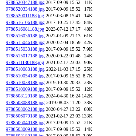
9788520347188.jpg
2017-09-09 15:52
11K
9788520334188.jpg
2017-09-09 15:52
17K
9788520011188.jpg
2019-03-08 15:41
14K
9788516106188.jpg
2017-10-25 17:45
84K
9788516081188.jpg
2023-07-12 17:17
48K
9788516036188.jpg
2022-01-09 21:13
61K
9788515046188.jpg
2020-02-04 18:59
42K
9788515033188.jpg
2017-09-09 15:52
7.9K
9788515017188.jpg
2020-09-22 01:48
24K
9788511130188.jpg
2021-02-17 23:03
90K
9788510083188.jpg
2022-11-03 17:15
25K
9788510054188.jpg
2017-09-09 15:52
8.7K
9788510038188.jpg
2019-10-30 20:33
23K
9788510009188.jpg
2017-09-09 15:52
12K
9788508129188.jpg
2024-04-30 16:24
142K
9788508088188.jpg
2019-08-03 11:20
33K
9788508062188.jpg
2020-04-27 13:22
80K
9788506079188.jpg
2021-02-17 23:03
133K
9788506040188.jpg
2017-09-09 15:52
21K
9788503009188.jpg
2017-09-09 15:52
14K
9788502189188.jpg
2017-09-09 15:52
3.9K