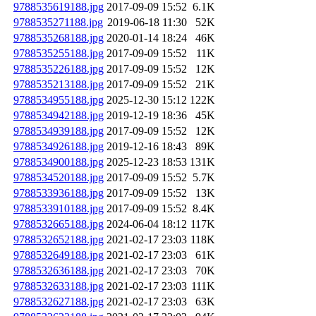
9788535619188.jpg
2017-09-09 15:52
6.1K
9788535271188.jpg
2019-06-18 11:30
52K
9788535268188.jpg
2020-01-14 18:24
46K
9788535255188.jpg
2017-09-09 15:52
11K
9788535226188.jpg
2017-09-09 15:52
12K
9788535213188.jpg
2017-09-09 15:52
21K
9788534955188.jpg
2025-12-30 15:12
122K
9788534942188.jpg
2019-12-19 18:36
45K
9788534939188.jpg
2017-09-09 15:52
12K
9788534926188.jpg
2019-12-16 18:43
89K
9788534900188.jpg
2025-12-23 18:53
131K
9788534520188.jpg
2017-09-09 15:52
5.7K
9788533936188.jpg
2017-09-09 15:52
13K
9788533910188.jpg
2017-09-09 15:52
8.4K
9788532665188.jpg
2024-06-04 18:12
117K
9788532652188.jpg
2021-02-17 23:03
118K
9788532649188.jpg
2021-02-17 23:03
61K
9788532636188.jpg
2021-02-17 23:03
70K
9788532633188.jpg
2021-02-17 23:03
111K
9788532627188.jpg
2021-02-17 23:03
63K