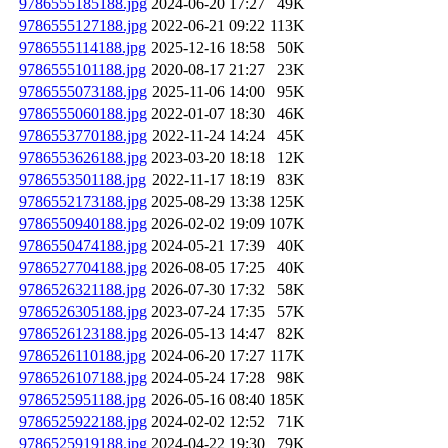
9786555185188.jpg
2024-06-20 17:27
49K
9786555127188.jpg
2022-06-21 09:22
113K
9786555114188.jpg
2025-12-16 18:58
50K
9786555101188.jpg
2020-08-17 21:27
23K
9786555073188.jpg
2025-11-06 14:00
95K
9786555060188.jpg
2022-01-07 18:30
46K
9786553770188.jpg
2022-11-24 14:24
45K
9786553626188.jpg
2023-03-20 18:18
12K
9786553501188.jpg
2022-11-17 18:19
83K
9786552173188.jpg
2025-08-29 13:38
125K
9786550940188.jpg
2026-02-02 19:09
107K
9786550474188.jpg
2024-05-21 17:39
40K
9786527704188.jpg
2026-08-05 17:25
40K
9786526321188.jpg
2026-07-30 17:32
58K
9786526305188.jpg
2023-07-24 17:35
57K
9786526123188.jpg
2026-05-13 14:47
82K
9786526110188.jpg
2024-06-20 17:27
117K
9786526107188.jpg
2024-05-24 17:28
98K
9786525951188.jpg
2026-05-16 08:40
185K
9786525922188.jpg
2024-02-02 12:52
71K
9786525919188.jpg
2024-04-22 19:30
79K