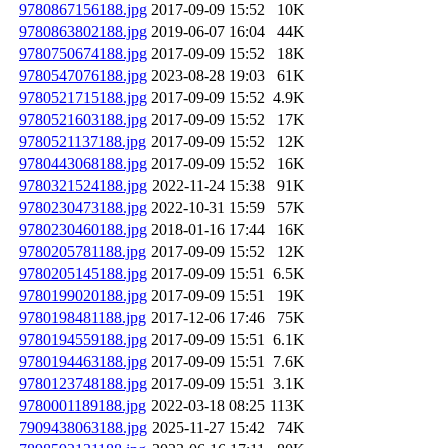
9780867156188.jpg
2017-09-09 15:52
10K
9780863802188.jpg
2019-06-07 16:04
44K
9780750674188.jpg
2017-09-09 15:52
18K
9780547076188.jpg
2023-08-28 19:03
61K
9780521715188.jpg
2017-09-09 15:52
4.9K
9780521603188.jpg
2017-09-09 15:52
17K
9780521137188.jpg
2017-09-09 15:52
12K
9780443068188.jpg
2017-09-09 15:52
16K
9780321524188.jpg
2022-11-24 15:38
91K
9780230473188.jpg
2022-10-31 15:59
57K
9780230460188.jpg
2018-01-16 17:44
16K
9780205781188.jpg
2017-09-09 15:52
12K
9780205145188.jpg
2017-09-09 15:51
6.5K
9780199020188.jpg
2017-09-09 15:51
19K
9780198481188.jpg
2017-12-06 17:46
75K
9780194559188.jpg
2017-09-09 15:51
6.1K
9780194463188.jpg
2017-09-09 15:51
7.6K
9780123748188.jpg
2017-09-09 15:51
3.1K
9780001189188.jpg
2022-03-18 08:25
113K
7909438063188.jpg
2025-11-27 15:42
74K