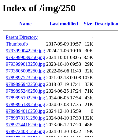
Index of /img/250
Name
Last modified
Size
Description
Parent Directory
-
Thumbs.db
2017-09-09 19:57
12K
9793999042250.jpg
2024-11-06 10:16
30K
9793999039250.jpg
2024-10-01 08:05
8.5K
9793999013250.jpg
2023-10-10 09:53
29K
9793605008250.jpg
2022-06-06 11:40
32K
9789897523250.jpg
2021-02-18 00:08
107K
9789896942250.jpg
2018-07-19 17:41
33K
9789895246250.jpg
2024-06-25 17:24
71K
9789895192250.jpg
2024-06-05 17:54
43K
9789895189250.jpg
2024-07-08 17:35
21K
9789894016250.jpg
2024-12-10 15:59
0
9789878151250.jpg
2024-04-10 17:39
132K
9789724416250.jpg
2023-06-12 17:20
48K
9789724081250.jpg
2024-01-30 18:22
19K