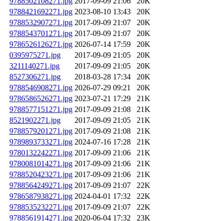
9788502108271.jpg
2017-09-09 21:06
20K
9788421692271.jpg
2023-08-10 13:43
20K
9788532907271.jpg
2017-09-09 21:07
20K
9788543701271.jpg
2017-09-09 21:07
20K
9786526126271.jpg
2026-07-14 17:59
20K
0395975271.jpg
2017-09-09 21:05
20K
3211140271.jpg
2017-09-09 21:05
20K
8527306271.jpg
2018-03-28 17:34
20K
9788546908271.jpg
2026-07-29 09:21
20K
9786586526271.jpg
2023-07-21 17:29
21K
9788577151271.jpg
2017-09-09 21:08
21K
8521902271.jpg
2017-09-09 21:05
21K
9788579201271.jpg
2017-09-09 21:08
21K
9789893733271.jpg
2024-07-16 17:28
21K
9780132242271.jpg
2017-09-09 21:06
21K
9780081014271.jpg
2017-09-09 21:06
21K
9788520423271.jpg
2017-09-09 21:06
21K
9788564249271.jpg
2017-09-09 21:07
22K
9786587938271.jpg
2024-04-01 17:32
22K
9788535232271.jpg
2017-09-09 21:07
22K
9788561914271.jpg
2020-06-04 17:32
23K