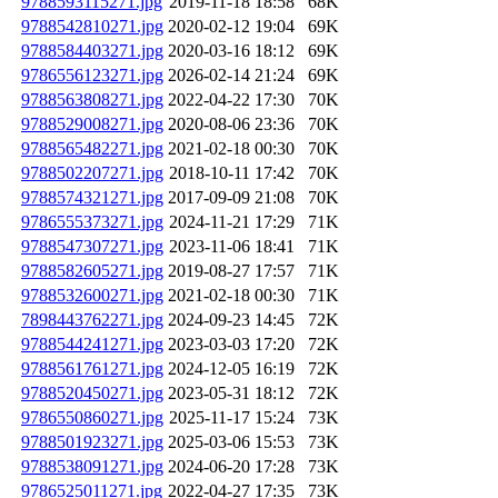
9788593115271.jpg
2019-11-18 18:58
68K
9788542810271.jpg
2020-02-12 19:04
69K
9788584403271.jpg
2020-03-16 18:12
69K
9786556123271.jpg
2026-02-14 21:24
69K
9788563808271.jpg
2022-04-22 17:30
70K
9788529008271.jpg
2020-08-06 23:36
70K
9788565482271.jpg
2021-02-18 00:30
70K
9788502207271.jpg
2018-10-11 17:42
70K
9788574321271.jpg
2017-09-09 21:08
70K
9786555373271.jpg
2024-11-21 17:29
71K
9788547307271.jpg
2023-11-06 18:41
71K
9788582605271.jpg
2019-08-27 17:57
71K
9788532600271.jpg
2021-02-18 00:30
71K
7898443762271.jpg
2024-09-23 14:45
72K
9788544241271.jpg
2023-03-03 17:20
72K
9788561761271.jpg
2024-12-05 16:19
72K
9788520450271.jpg
2023-05-31 18:12
72K
9786550860271.jpg
2025-11-17 15:24
73K
9788501923271.jpg
2025-03-06 15:53
73K
9788538091271.jpg
2024-06-20 17:28
73K
9786525011271.jpg
2022-04-27 17:35
73K