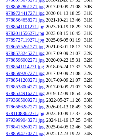
9788582861271.jpg
2017-09-09 21:08
30K
9789724417271.jpg
2020-01-13 18:25
31K
9788564658271.jpg
2021-10-21 13:46
31K
9788541101271.jpg
2023-10-19 18:29
31K
9782011556271.jpg
2023-08-15 16:45
31K
9789727119271.jpg
2025-06-05 01:19
31K
9786555261271.jpg
2021-03-01 18:12
31K
9788573245271.jpg
2017-09-09 21:07
32K
9788596002271.jpg
2020-09-22 15:31
32K
9788541114271.jpg
2018-05-24 17:32
32K
9788599267271.jpg
2017-09-09 21:08
32K
9788541200271.jpg
2017-09-09 21:07
32K
9788538004271.jpg
2017-09-09 21:07
33K
9788534916271.jpg
2019-12-09 18:54
33K
9793605009271.jpg
2022-05-27 11:26
33K
9786586287271.jpg
2026-01-13 18:49
33K
9781108862271.jpg
2023-10-09 17:37
33K
9793999043271.jpg
2024-11-19 17:25
34K
9788415260271.jpg
2025-04-05 12:46
34K
9788594770271.jpg
2025-12-23 19:22
34K