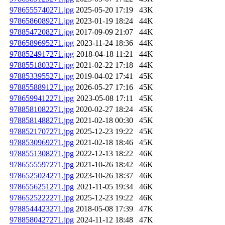
9786555740271.jpg
2025-05-20 17:19
43K
9786586089271.jpg
2023-01-19 18:24
44K
9788547208271.jpg
2017-09-09 21:07
44K
9786589695271.jpg
2023-11-24 18:36
44K
9788524917271.jpg
2018-04-18 11:21
44K
9788551803271.jpg
2021-02-22 17:18
44K
9788533955271.jpg
2019-04-02 17:41
45K
9788558891271.jpg
2026-05-27 17:16
45K
9786599412271.jpg
2023-05-08 17:11
45K
9788581082271.jpg
2020-02-27 18:24
45K
9788581488271.jpg
2021-02-18 00:30
45K
9788521707271.jpg
2025-12-23 19:22
45K
9788530969271.jpg
2021-02-18 18:46
45K
9788551308271.jpg
2022-12-13 18:22
46K
9786555597271.jpg
2021-10-26 18:42
46K
9786525024271.jpg
2023-10-26 18:37
46K
9786556251271.jpg
2021-11-05 19:34
46K
9786525222271.jpg
2025-12-23 19:22
46K
9788544423271.jpg
2018-05-08 17:39
47K
9788580427271.jpg
2024-11-12 18:48
47K