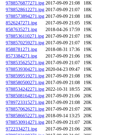
9788576877271.jpg
2017-09-09 21:08
18K
9788528612271.jpg
2017-09-09 21:07
18K
9788573894271.jpg
2017-09-09 21:08
18K
8526247271.jpg
2017-09-09 21:05
19K
8587635271.jpg
2018-04-26 17:59
19K
9788536110271.jpg
2017-09-09 21:07
19K
9788570259271.jpg
2017-09-09 21:07
19K
8588781271.jpg
2018-08-31 17:36
19K
8573384271.jpg
2017-09-09 21:06
19K
9788535625271.jpg
2017-09-09 21:07
19K
9788539304271.jpg
2020-04-23 09:47
19K
9788599519271.jpg
2017-09-09 21:08
19K
9788580500271.jpg
2017-09-09 21:08
19K
9788534242271.jpg
2022-10-31 18:55
20K
9788508164271.jpg
2017-09-09 21:06
20K
9789723315271.jpg
2017-09-09 21:08
20K
9788570626271.jpg
2017-09-09 21:07
20K
9788586652271.jpg
2018-09-14 13:25
20K
9788530914271.jpg
2017-09-09 21:07
20K
9722334271.jpg
2017-09-09 21:06
20K