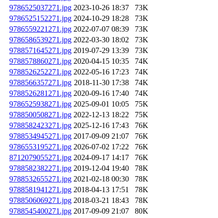
9786525037271.jpg
2023-10-26 18:37
73K
9786525152271.jpg
2024-10-29 18:28
73K
9786559221271.jpg
2022-07-07 08:39
73K
9786586539271.jpg
2022-03-30 18:02
73K
9788571645271.jpg
2019-07-29 13:39
73K
9788578860271.jpg
2020-04-15 10:35
74K
9788526252271.jpg
2022-05-16 17:23
74K
9788566357271.jpg
2018-11-30 17:38
74K
9788526281271.jpg
2020-09-16 17:40
74K
9786525938271.jpg
2025-09-01 10:05
75K
9788500508271.jpg
2022-12-13 18:22
75K
9788582423271.jpg
2025-12-16 17:43
76K
9788534945271.jpg
2017-09-09 21:07
76K
9786553195271.jpg
2026-07-02 17:22
76K
8712079055271.jpg
2024-09-17 14:17
76K
9788582382271.jpg
2019-12-04 19:40
78K
9788532655271.jpg
2021-02-18 00:30
78K
9788581941271.jpg
2018-04-13 17:51
78K
9788506069271.jpg
2018-03-21 18:43
78K
9788545400271.jpg
2017-09-09 21:07
80K