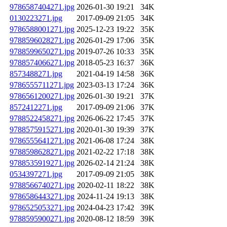
9786587404271.jpg
2026-01-30 19:21
34K
0130223271.jpg
2017-09-09 21:05
34K
9786588001271.jpg
2025-12-23 19:22
35K
9788596028271.jpg
2026-01-29 17:06
35K
9788599650271.jpg
2019-07-26 10:33
35K
9788574066271.jpg
2018-05-23 16:37
36K
8573488271.jpg
2021-04-19 14:58
36K
9786555711271.jpg
2023-03-13 17:24
36K
9786561200271.jpg
2026-01-30 19:21
37K
8572412271.jpg
2017-09-09 21:06
37K
9788522458271.jpg
2026-06-22 17:45
37K
9788575915271.jpg
2020-01-30 19:39
37K
9786555641271.jpg
2021-06-08 17:24
38K
9788598628271.jpg
2021-02-22 17:18
38K
9788535919271.jpg
2026-02-14 21:24
38K
0534397271.jpg
2017-09-09 21:05
38K
9788566740271.jpg
2020-02-11 18:22
38K
9786586443271.jpg
2024-11-24 19:13
38K
9786525053271.jpg
2024-04-23 17:42
39K
9788595900271.jpg
2020-08-12 18:59
39K