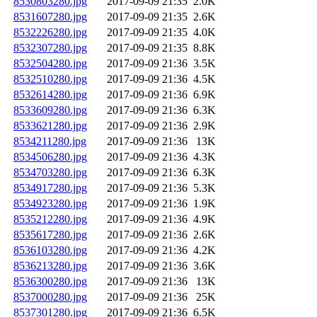
8530803280.jpg
2017-09-09 21:35
2.0K
8531607280.jpg
2017-09-09 21:35
2.6K
8532226280.jpg
2017-09-09 21:35
4.0K
8532307280.jpg
2017-09-09 21:35
8.8K
8532504280.jpg
2017-09-09 21:36
3.5K
8532510280.jpg
2017-09-09 21:36
4.5K
8532614280.jpg
2017-09-09 21:36
6.9K
8533609280.jpg
2017-09-09 21:36
6.3K
8533621280.jpg
2017-09-09 21:36
2.9K
8534211280.jpg
2017-09-09 21:36
13K
8534506280.jpg
2017-09-09 21:36
4.3K
8534703280.jpg
2017-09-09 21:36
6.3K
8534917280.jpg
2017-09-09 21:36
5.3K
8534923280.jpg
2017-09-09 21:36
1.9K
8535212280.jpg
2017-09-09 21:36
4.9K
8535617280.jpg
2017-09-09 21:36
2.6K
8536103280.jpg
2017-09-09 21:36
4.2K
8536213280.jpg
2017-09-09 21:36
3.6K
8536300280.jpg
2017-09-09 21:36
13K
8537000280.jpg
2017-09-09 21:36
25K
8537301280.jpg
2017-09-09 21:36
6.5K