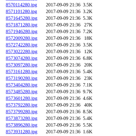
8570114280.jpg
2017-09-09 21:36
3.5K
8571101280.jpg
2017-09-09 21:36
3.2K
8571645280.jpg
2017-09-09 21:36
5.3K
8571871280.jpg
2017-09-09 21:36
27K
8571946280.jpg
2017-09-09 21:36
7.2K
8572009280.jpg
2017-09-09 21:36
18K
8572742280.jpg
2017-09-09 21:36
3.5K
8573022280.jpg
2017-09-09 21:36
12K
8573074280.jpg
2017-09-09 21:36
6.8K
8573097280.jpg
2017-09-09 21:36
20K
8573161280.jpg
2017-09-09 21:36
5.4K
8573190280.jpg
2017-09-09 21:36
23K
8573404280.jpg
2017-09-09 21:36
7.1K
8573485280.jpg
2017-09-09 21:36
9.7K
8573601280.jpg
2017-09-09 21:36
4.6K
8573792280.jpg
2017-09-09 21:36
40K
8573799280.jpg
2017-09-09 21:36
8.5K
8573873280.jpg
2017-09-09 21:36
5.4K
8573896280.jpg
2017-09-09 21:36
5.5K
8573931280.jpg
2017-09-09 21:36
1.6K