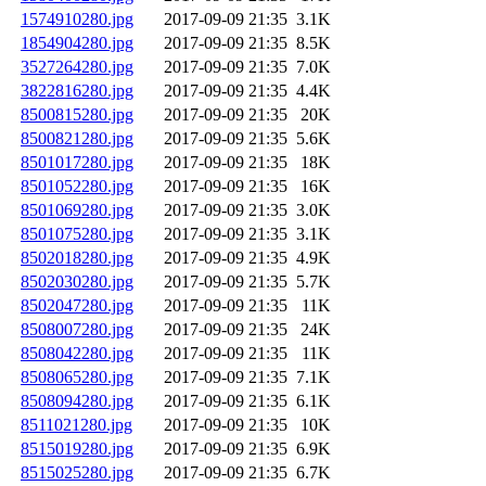
1574910280.jpg
2017-09-09 21:35
3.1K
1854904280.jpg
2017-09-09 21:35
8.5K
3527264280.jpg
2017-09-09 21:35
7.0K
3822816280.jpg
2017-09-09 21:35
4.4K
8500815280.jpg
2017-09-09 21:35
20K
8500821280.jpg
2017-09-09 21:35
5.6K
8501017280.jpg
2017-09-09 21:35
18K
8501052280.jpg
2017-09-09 21:35
16K
8501069280.jpg
2017-09-09 21:35
3.0K
8501075280.jpg
2017-09-09 21:35
3.1K
8502018280.jpg
2017-09-09 21:35
4.9K
8502030280.jpg
2017-09-09 21:35
5.7K
8502047280.jpg
2017-09-09 21:35
11K
8508007280.jpg
2017-09-09 21:35
24K
8508042280.jpg
2017-09-09 21:35
11K
8508065280.jpg
2017-09-09 21:35
7.1K
8508094280.jpg
2017-09-09 21:35
6.1K
8511021280.jpg
2017-09-09 21:35
10K
8515019280.jpg
2017-09-09 21:35
6.9K
8515025280.jpg
2017-09-09 21:35
6.7K