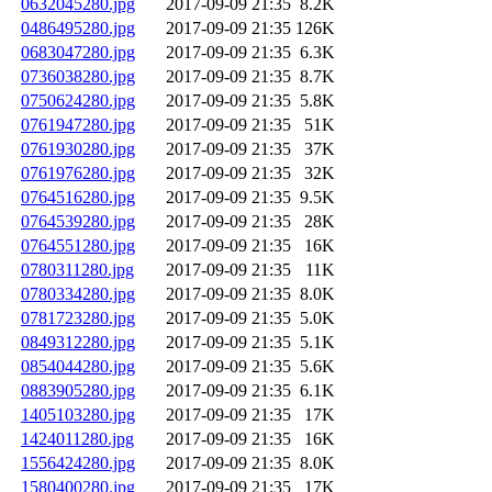
0632045280.jpg
2017-09-09 21:35
8.2K
0486495280.jpg
2017-09-09 21:35
126K
0683047280.jpg
2017-09-09 21:35
6.3K
0736038280.jpg
2017-09-09 21:35
8.7K
0750624280.jpg
2017-09-09 21:35
5.8K
0761947280.jpg
2017-09-09 21:35
51K
0761930280.jpg
2017-09-09 21:35
37K
0761976280.jpg
2017-09-09 21:35
32K
0764516280.jpg
2017-09-09 21:35
9.5K
0764539280.jpg
2017-09-09 21:35
28K
0764551280.jpg
2017-09-09 21:35
16K
0780311280.jpg
2017-09-09 21:35
11K
0780334280.jpg
2017-09-09 21:35
8.0K
0781723280.jpg
2017-09-09 21:35
5.0K
0849312280.jpg
2017-09-09 21:35
5.1K
0854044280.jpg
2017-09-09 21:35
5.6K
0883905280.jpg
2017-09-09 21:35
6.1K
1405103280.jpg
2017-09-09 21:35
17K
1424011280.jpg
2017-09-09 21:35
16K
1556424280.jpg
2017-09-09 21:35
8.0K
1580400280.jpg
2017-09-09 21:35
17K