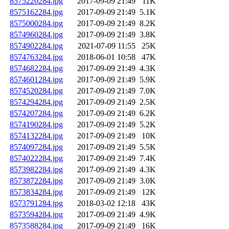
8575220284.jpg
2017-09-09 21:49
11K
8575162284.jpg
2017-09-09 21:49
5.1K
8575000284.jpg
2017-09-09 21:49
8.2K
8574960284.jpg
2017-09-09 21:49
3.8K
8574902284.jpg
2021-07-09 11:55
25K
8574763284.jpg
2018-06-01 10:58
47K
8574682284.jpg
2017-09-09 21:49
4.3K
8574601284.jpg
2017-09-09 21:49
5.9K
8574520284.jpg
2017-09-09 21:49
7.0K
8574294284.jpg
2017-09-09 21:49
2.5K
8574207284.jpg
2017-09-09 21:49
6.2K
8574190284.jpg
2017-09-09 21:49
5.2K
8574132284.jpg
2017-09-09 21:49
10K
8574097284.jpg
2017-09-09 21:49
5.5K
8574022284.jpg
2017-09-09 21:49
7.4K
8573982284.jpg
2017-09-09 21:49
4.3K
8573872284.jpg
2017-09-09 21:49
3.0K
8573834284.jpg
2017-09-09 21:49
12K
8573791284.jpg
2018-03-02 12:18
43K
8573594284.jpg
2017-09-09 21:49
4.9K
8573588284.jpg
2017-09-09 21:49
16K