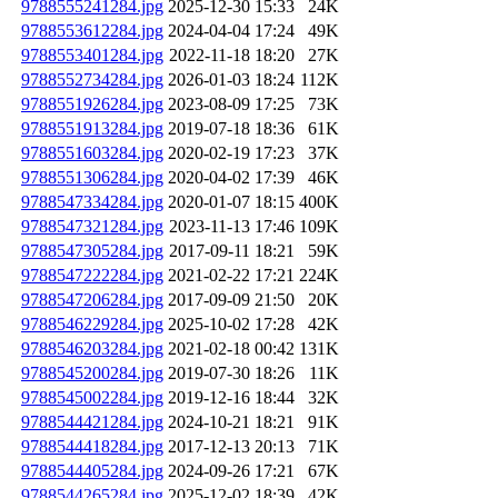
9788555241284.jpg
2025-12-30 15:33
24K
9788553612284.jpg
2024-04-04 17:24
49K
9788553401284.jpg
2022-11-18 18:20
27K
9788552734284.jpg
2026-01-03 18:24
112K
9788551926284.jpg
2023-08-09 17:25
73K
9788551913284.jpg
2019-07-18 18:36
61K
9788551603284.jpg
2020-02-19 17:23
37K
9788551306284.jpg
2020-04-02 17:39
46K
9788547334284.jpg
2020-01-07 18:15
400K
9788547321284.jpg
2023-11-13 17:46
109K
9788547305284.jpg
2017-09-11 18:21
59K
9788547222284.jpg
2021-02-22 17:21
224K
9788547206284.jpg
2017-09-09 21:50
20K
9788546229284.jpg
2025-10-02 17:28
42K
9788546203284.jpg
2021-02-18 00:42
131K
9788545200284.jpg
2019-07-30 18:26
11K
9788545002284.jpg
2019-12-16 18:44
32K
9788544421284.jpg
2024-10-21 18:21
91K
9788544418284.jpg
2017-12-13 20:13
71K
9788544405284.jpg
2024-09-26 17:21
67K
9788544265284.jpg
2025-12-02 18:39
42K