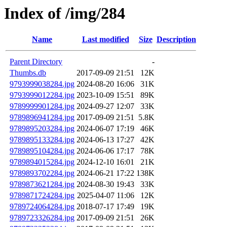
Index of /img/284
Name
Last modified
Size
Description
Parent Directory
-
Thumbs.db
2017-09-09 21:51
12K
9793999038284.jpg
2024-08-20 16:06
31K
9793999012284.jpg
2023-10-09 15:51
89K
9789999901284.jpg
2024-09-27 12:07
33K
9789896941284.jpg
2017-09-09 21:51
5.8K
9789895203284.jpg
2024-06-07 17:19
46K
9789895133284.jpg
2024-06-13 17:27
42K
9789895104284.jpg
2024-06-06 17:17
78K
9789894015284.jpg
2024-12-10 16:01
21K
9789893702284.jpg
2024-06-21 17:22
138K
9789873621284.jpg
2024-08-30 19:43
33K
9789871724284.jpg
2025-04-07 11:06
12K
9789724064284.jpg
2018-07-17 17:49
19K
9789723326284.jpg
2017-09-09 21:51
26K