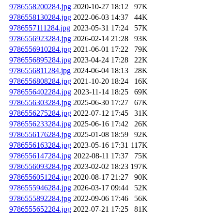
9786558200284.jpg
2020-10-27 18:12
97K
9786558130284.jpg
2022-06-03 14:37
44K
9786557111284.jpg
2023-05-31 17:24
57K
9786556923284.jpg
2026-02-14 21:28
93K
9786556910284.jpg
2021-06-01 17:22
79K
9786556895284.jpg
2023-04-24 17:28
22K
9786556811284.jpg
2024-06-04 18:13
28K
9786556808284.jpg
2021-10-20 18:24
16K
9786556402284.jpg
2023-11-14 18:25
69K
9786556303284.jpg
2025-06-30 17:27
67K
9786556275284.jpg
2022-07-12 17:45
31K
9786556233284.jpg
2025-06-16 17:42
26K
9786556176284.jpg
2025-01-08 18:59
92K
9786556163284.jpg
2023-05-16 17:31
117K
9786556147284.jpg
2022-08-11 17:37
75K
9786556093284.jpg
2023-02-02 18:23
197K
9786556051284.jpg
2020-08-17 21:27
90K
9786555946284.jpg
2026-03-17 09:44
52K
9786555892284.jpg
2022-09-06 17:46
56K
9786555652284.jpg
2022-07-21 17:25
81K