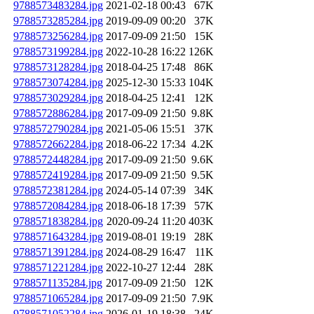
9788573483284.jpg
2021-02-18 00:43
67K
9788573285284.jpg
2019-09-09 00:20
37K
9788573256284.jpg
2017-09-09 21:50
15K
9788573199284.jpg
2022-10-28 16:22
126K
9788573128284.jpg
2018-04-25 17:48
86K
9788573074284.jpg
2025-12-30 15:33
104K
9788573029284.jpg
2018-04-25 12:41
12K
9788572886284.jpg
2017-09-09 21:50
9.8K
9788572790284.jpg
2021-05-06 15:51
37K
9788572662284.jpg
2018-06-22 17:34
4.2K
9788572448284.jpg
2017-09-09 21:50
9.6K
9788572419284.jpg
2017-09-09 21:50
9.5K
9788572381284.jpg
2024-05-14 07:39
34K
9788572084284.jpg
2018-06-18 17:39
57K
9788571838284.jpg
2020-09-24 11:20
403K
9788571643284.jpg
2019-08-01 19:19
28K
9788571391284.jpg
2024-08-29 16:47
11K
9788571221284.jpg
2022-10-27 12:44
28K
9788571135284.jpg
2017-09-09 21:50
12K
9788571065284.jpg
2017-09-09 21:50
7.9K
9788571052284.jpg
2026-01-19 18:38
24K