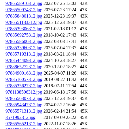
9786558910312.jpg
2022-07-25 13:03
43K
9786550974312.jpg
2026-07-23 17:24
43K
9788584801312.jpg
2025-12-23 19:37
43K
9786551133312.jpg
2025-12-23 19:37
43K
9788539306312.jpg
2021-02-18 01:12
43K
9788569275312.jpg
2018-10-02 17:43
44K
9786558600312.jpg
2022-08-08 17:41
44K
9788533960312.jpg
2025-07-04 17:37
44K
9788571931312.jpg
2018-03-21 18:44
44K
9788544409312.jpg
2024-10-23 18:27
44K
9788865272312.jpg
2020-12-02 18:27
44K
9788490016312.jpg
2025-04-07 11:26
44K
9788516057312.jpg
2019-08-27 11:42
44K
9788535627312.jpg
2018-07-11 17:54
44K
9781138506312.jpg
2019-06-18 17:58
44K
9786556307312.jpg
2025-12-23 19:37
45K
9788594347312.jpg
2024-02-22 16:46
45K
9786557131312.jpg
2026-02-14 21:54
45K
8571992312.jpg
2017-09-09 23:22
45K
9786556521312.jpg
2022-11-07 18:26
45K