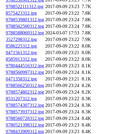
9788522111312.jpg
2017-09-09 23:23
7.7K
8575423312.jpg
2017-09-09 23:22
7.8K
9788539801312.jpg
2017-09-09 23:24
7.8K
9788562500312.jpg
2017-09-09 23:24
7.8K
9788588069312.jpg
2024-03-07 17:53
7.8K
3527298312.jpg
2017-09-09 23:22
7.9K
8586225312.jpg
2017-09-09 23:22
8.0K
0471561312.jpg
2017-09-09 23:21
8.0K
8585913312.jpg
2017-09-09 23:22
8.0K
9780444516312.jpg
2017-09-09 23:23
8.1K
9788560997312.jpg
2017-09-09 23:24
8.1K
0471358312.jpg
2017-09-09 23:21
8.1K
9788566250312.jpg
2017-09-09 23:24
8.2K
9788574802312.jpg
2017-09-09 23:24
8.2K
8531207312.jpg
2017-09-09 23:22
8.3K
9788574307312.jpg
2017-09-09 23:24
8.3K
9788573937312.jpg
2017-09-09 23:24
8.3K
9788560728312.jpg
2017-09-09 23:24
8.4K
9780521398312.jpg
2017-09-09 23:23
8.4K
9788433909312.jpg
2017-09-09 23:23
8.4K