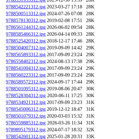
9788542221312.jpg
2023-03-27 17:18
28K
9788500513312.jpg
2024-07-26 07:08
28K
9788578130312.jpg
2019-02-08 17:51
28K
9786561244312.jpg
2026-06-02 09:54
28K
9788585466312.jpg
2026-04-14 09:33
28K
9788525420312.jpg
2018-12-17 17:46
28K
9788504007312.jpg
2019-09-09 14:42
29K
9788565893312.jpg
2017-09-09 23:24
29K
9786558402312.jpg
2024-08-13 17:38
29K
9788541004312.jpg
2017-09-09 23:24
29K
9788560223312.jpg
2017-09-09 23:24
29K
9786589572312.jpg
2024-09-17 17:44
29K
9788501095312.jpg
2019-08-06 20:47
30K
9788528304312.jpg
2020-06-11 17:25
30K
9788534921312.jpg
2017-09-09 23:23
31K
9788545006312.jpg
2019-12-12 18:47
31K
9788501079312.jpg
2020-03-03 15:32
31K
9786559885312.jpg
2026-03-26 11:34
31K
9789895179312.jpg
2024-07-17 18:32
32K
9788542601312.jpg
2025-01-28 20:33
33K