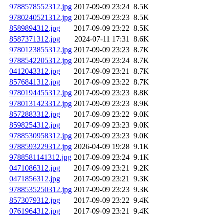
9788578552312.jpg
2017-09-09 23:24
8.5K
9780240521312.jpg
2017-09-09 23:23
8.5K
8589894312.jpg
2017-09-09 23:22
8.5K
8587371312.jpg
2024-07-11 17:31
8.6K
9780123855312.jpg
2017-09-09 23:23
8.7K
9788542205312.jpg
2017-09-09 23:24
8.7K
0412043312.jpg
2017-09-09 23:21
8.7K
8576841312.jpg
2017-09-09 23:22
8.7K
9780194455312.jpg
2017-09-09 23:23
8.8K
9780131423312.jpg
2017-09-09 23:23
8.9K
8572883312.jpg
2017-09-09 23:22
9.0K
8598254312.jpg
2017-09-09 23:23
9.0K
9788530958312.jpg
2017-09-09 23:23
9.0K
9788593229312.jpg
2026-04-09 19:28
9.1K
9788581141312.jpg
2017-09-09 23:24
9.1K
0471086312.jpg
2017-09-09 23:21
9.2K
0471856312.jpg
2017-09-09 23:21
9.3K
9788535250312.jpg
2017-09-09 23:23
9.3K
8573079312.jpg
2017-09-09 23:22
9.4K
0761964312.jpg
2017-09-09 23:21
9.4K