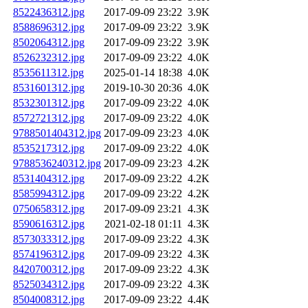
8522436312.jpg
2017-09-09 23:22
3.9K
8588696312.jpg
2017-09-09 23:22
3.9K
8502064312.jpg
2017-09-09 23:22
3.9K
8526232312.jpg
2017-09-09 23:22
4.0K
8535611312.jpg
2025-01-14 18:38
4.0K
8531601312.jpg
2019-10-30 20:36
4.0K
8532301312.jpg
2017-09-09 23:22
4.0K
8572721312.jpg
2017-09-09 23:22
4.0K
9788501404312.jpg
2017-09-09 23:23
4.0K
8535217312.jpg
2017-09-09 23:22
4.0K
9788536240312.jpg
2017-09-09 23:23
4.2K
8531404312.jpg
2017-09-09 23:22
4.2K
8585994312.jpg
2017-09-09 23:22
4.2K
0750658312.jpg
2017-09-09 23:21
4.3K
8590616312.jpg
2021-02-18 01:11
4.3K
8573033312.jpg
2017-09-09 23:22
4.3K
8574196312.jpg
2017-09-09 23:22
4.3K
8420700312.jpg
2017-09-09 23:22
4.3K
8525034312.jpg
2017-09-09 23:22
4.3K
8504008312.jpg
2017-09-09 23:22
4.4K