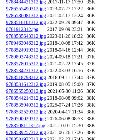
9788484431312.jpg
2017-11-17 17:50
35K
9786555490312.jpg
2023-07-27 17:22
36K
9786586081312.jpg
2021-02-17 12:24
36K
9788516101312.jpg
2022-09-29 09:47
36K
0761912312.jpg
2017-09-09 23:21
36K
9788535643312.jpg
2023-01-26 18:22
36K
9789463046312.jpg
2018-10-08 17:42
36K
9788524919312.jpg
2018-04-16 12:44
36K
9789893748312.jpg
2024-09-18 17:21
37K
9788578015312.jpg
2021-02-22 17:45
37K
9788534231312.jpg
2022-03-03 16:56
37K
9788518798312.jpg
2018-09-11 17:44
37K
9788531612312.jpg
2019-08-05 15:00
37K
9786555250312.jpg
2021-05-30 11:26
38K
9788544214312.jpg
2018-08-08 09:02
38K
9788535940312.jpg
2025-07-24 17:26
38K
9788532529312.jpg
2020-04-17 11:34
38K
9780500029312.jpg
2026-06-08 08:53
38K
9788508111312.jpg
2021-10-01 15:30
38K
9788589257312.jpg
2021-06-26 17:26
38K
9788581972312.jpg
2021-02-22 17:45
39K