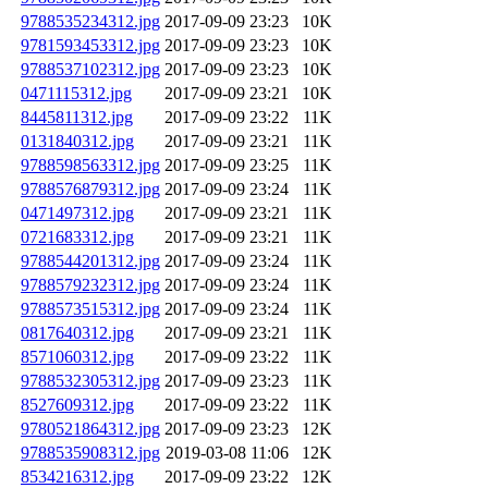
9788535234312.jpg
2017-09-09 23:23
10K
9781593453312.jpg
2017-09-09 23:23
10K
9788537102312.jpg
2017-09-09 23:23
10K
0471115312.jpg
2017-09-09 23:21
10K
8445811312.jpg
2017-09-09 23:22
11K
0131840312.jpg
2017-09-09 23:21
11K
9788598563312.jpg
2017-09-09 23:25
11K
9788576879312.jpg
2017-09-09 23:24
11K
0471497312.jpg
2017-09-09 23:21
11K
0721683312.jpg
2017-09-09 23:21
11K
9788544201312.jpg
2017-09-09 23:24
11K
9788579232312.jpg
2017-09-09 23:24
11K
9788573515312.jpg
2017-09-09 23:24
11K
0817640312.jpg
2017-09-09 23:21
11K
8571060312.jpg
2017-09-09 23:22
11K
9788532305312.jpg
2017-09-09 23:23
11K
8527609312.jpg
2017-09-09 23:22
11K
9780521864312.jpg
2017-09-09 23:23
12K
9788535908312.jpg
2019-03-08 11:06
12K
8534216312.jpg
2017-09-09 23:22
12K