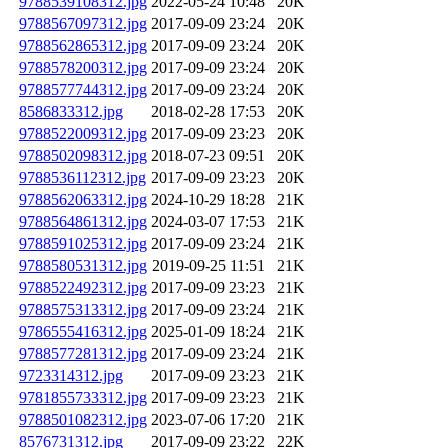
9788539108312.jpg
2022-05-24 10:48
20K
9788567097312.jpg
2017-09-09 23:24
20K
9788562865312.jpg
2017-09-09 23:24
20K
9788578200312.jpg
2017-09-09 23:24
20K
9788577744312.jpg
2017-09-09 23:24
20K
8586833312.jpg
2018-02-28 17:53
20K
9788522009312.jpg
2017-09-09 23:23
20K
9788502098312.jpg
2018-07-23 09:51
20K
9788536112312.jpg
2017-09-09 23:23
20K
9788562063312.jpg
2024-10-29 18:28
21K
9788564861312.jpg
2024-03-07 17:53
21K
9788591025312.jpg
2017-09-09 23:24
21K
9788580531312.jpg
2019-09-25 11:51
21K
9788522492312.jpg
2017-09-09 23:23
21K
9788575313312.jpg
2017-09-09 23:24
21K
9786555416312.jpg
2025-01-09 18:24
21K
9788577281312.jpg
2017-09-09 23:24
21K
9723314312.jpg
2017-09-09 23:23
21K
9781855733312.jpg
2017-09-09 23:23
21K
9788501082312.jpg
2023-07-06 17:20
21K
8576731312.jpg
2017-09-09 23:22
22K