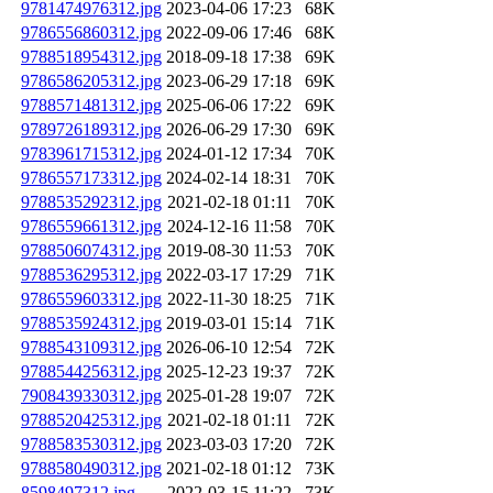
9781474976312.jpg
2023-04-06 17:23
68K
9786556860312.jpg
2022-09-06 17:46
68K
9788518954312.jpg
2018-09-18 17:38
69K
9786586205312.jpg
2023-06-29 17:18
69K
9788571481312.jpg
2025-06-06 17:22
69K
9789726189312.jpg
2026-06-29 17:30
69K
9783961715312.jpg
2024-01-12 17:34
70K
9786557173312.jpg
2024-02-14 18:31
70K
9788535292312.jpg
2021-02-18 01:11
70K
9786559661312.jpg
2024-12-16 11:58
70K
9788506074312.jpg
2019-08-30 11:53
70K
9788536295312.jpg
2022-03-17 17:29
71K
9786559603312.jpg
2022-11-30 18:25
71K
9788535924312.jpg
2019-03-01 15:14
71K
9788543109312.jpg
2026-06-10 12:54
72K
9788544256312.jpg
2025-12-23 19:37
72K
7908439330312.jpg
2025-01-28 19:07
72K
9788520425312.jpg
2021-02-18 01:11
72K
9788583530312.jpg
2023-03-03 17:20
72K
9788580490312.jpg
2021-02-18 01:12
73K
8598497312.jpg
2022-03-15 11:22
73K