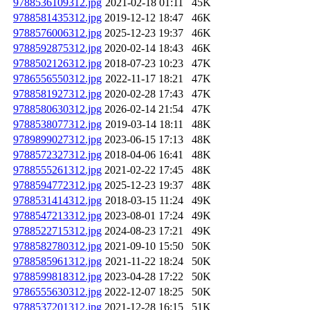
9788536109312.jpg
2021-02-18 01:11
45K
9788581435312.jpg
2019-12-12 18:47
46K
9788576006312.jpg
2025-12-23 19:37
46K
9788592875312.jpg
2020-02-14 18:43
46K
9788502126312.jpg
2018-07-23 10:23
47K
9786556550312.jpg
2022-11-17 18:21
47K
9788581927312.jpg
2020-02-28 17:43
47K
9788580630312.jpg
2026-02-14 21:54
47K
9788538077312.jpg
2019-03-14 18:11
48K
9789899027312.jpg
2023-06-15 17:13
48K
9788572327312.jpg
2018-04-06 16:41
48K
9788555261312.jpg
2021-02-22 17:45
48K
9788594772312.jpg
2025-12-23 19:37
48K
9788531414312.jpg
2018-03-15 11:24
49K
9788547213312.jpg
2023-08-01 17:24
49K
9788522715312.jpg
2024-08-23 17:21
49K
9788582780312.jpg
2021-09-10 15:50
50K
9788585961312.jpg
2021-11-22 18:24
50K
9788599818312.jpg
2023-04-28 17:22
50K
9786555630312.jpg
2022-12-07 18:25
50K
9788537201312.jpg
2021-12-28 16:15
51K