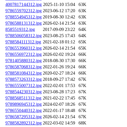
4007817144312.jpg
2025-11-10 15:04
63K
9786559702312.jpg
2023-06-12 17:20
63K
9788554945312.jpg
2019-08-30 12:42
63K
9786588131312.jpg
2026-02-14 21:54
63K
8585519312.jpg
2017-09-09 23:22
64K
9788506058312.jpg
2023-08-25 17:43
64K
9788584111312.jpg
2021-02-18 01:12
65K
9786553960312.jpg
2026-02-14 21:54
65K
9786556972312.jpg
2026-02-02 19:24
66K
9781405880312.jpg
2018-08-30 17:30
66K
9786587068312.jpg
2022-01-26 19:24
66K
9788581084312.jpg
2020-02-27 18:24
66K
9788573263312.jpg
2018-09-27 17:42
67K
9786555007312.jpg
2022-02-01 17:53
67K
9788544230312.jpg
2023-08-28 17:23
67K
9788568511312.jpg
2021-02-22 17:45
67K
9789896945312.jpg
2024-02-07 18:26
67K
9786550440312.jpg
2022-01-17 18:48
67K
9786587295312.jpg
2026-02-14 21:54
67K
9788582892312.jpg
2022-03-02 14:59
68K