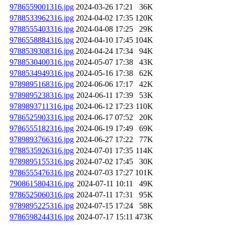
9786559001316.jpg
2024-03-26 17:21
36K
9788533962316.jpg
2024-04-02 17:35
120K
9788555403316.jpg
2024-04-08 17:25
29K
9786558884316.jpg
2024-04-10 17:45
104K
9788539308316.jpg
2024-04-24 17:34
94K
9788530400316.jpg
2024-05-07 17:38
43K
9788534949316.jpg
2024-05-16 17:38
62K
9789895168316.jpg
2024-06-06 17:17
42K
9789895238316.jpg
2024-06-11 17:39
53K
9789893711316.jpg
2024-06-12 17:23
110K
9786525903316.jpg
2024-06-17 07:52
20K
9786555182316.jpg
2024-06-19 17:49
69K
9789893766316.jpg
2024-06-27 17:22
77K
9788535926316.jpg
2024-07-01 17:35
114K
9789895155316.jpg
2024-07-02 17:45
30K
9786555476316.jpg
2024-07-03 17:27
101K
7908615804316.jpg
2024-07-11 10:11
49K
9786525060316.jpg
2024-07-11 17:31
95K
9789895225316.jpg
2024-07-15 17:24
58K
9786598244316.jpg
2024-07-17 15:11
473K