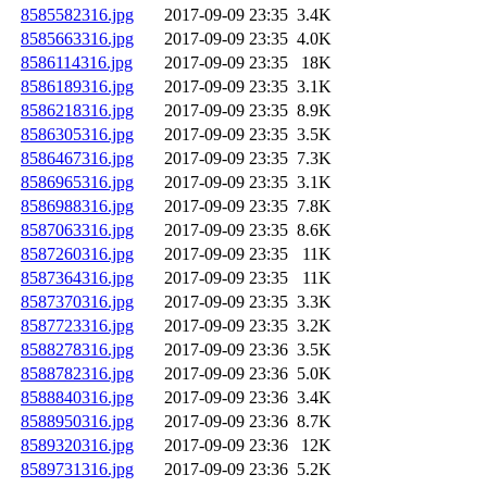
8585582316.jpg
2017-09-09 23:35
3.4K
8585663316.jpg
2017-09-09 23:35
4.0K
8586114316.jpg
2017-09-09 23:35
18K
8586189316.jpg
2017-09-09 23:35
3.1K
8586218316.jpg
2017-09-09 23:35
8.9K
8586305316.jpg
2017-09-09 23:35
3.5K
8586467316.jpg
2017-09-09 23:35
7.3K
8586965316.jpg
2017-09-09 23:35
3.1K
8586988316.jpg
2017-09-09 23:35
7.8K
8587063316.jpg
2017-09-09 23:35
8.6K
8587260316.jpg
2017-09-09 23:35
11K
8587364316.jpg
2017-09-09 23:35
11K
8587370316.jpg
2017-09-09 23:35
3.3K
8587723316.jpg
2017-09-09 23:35
3.2K
8588278316.jpg
2017-09-09 23:36
3.5K
8588782316.jpg
2017-09-09 23:36
5.0K
8588840316.jpg
2017-09-09 23:36
3.4K
8588950316.jpg
2017-09-09 23:36
8.7K
8589320316.jpg
2017-09-09 23:36
12K
8589731316.jpg
2017-09-09 23:36
5.2K