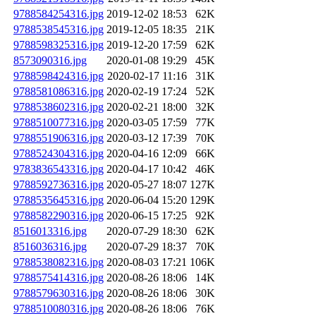
9788584254316.jpg
2019-12-02 18:53
62K
9788538545316.jpg
2019-12-05 18:35
21K
9788598325316.jpg
2019-12-20 17:59
62K
8573090316.jpg
2020-01-08 19:29
45K
9788598424316.jpg
2020-02-17 11:16
31K
9788581086316.jpg
2020-02-19 17:24
52K
9788538602316.jpg
2020-02-21 18:00
32K
9788510077316.jpg
2020-03-05 17:59
77K
9788551906316.jpg
2020-03-12 17:39
70K
9788524304316.jpg
2020-04-16 12:09
66K
9783836543316.jpg
2020-04-17 10:42
46K
9788592736316.jpg
2020-05-27 18:07
127K
9788535645316.jpg
2020-06-04 15:20
129K
9788582290316.jpg
2020-06-15 17:25
92K
8516013316.jpg
2020-07-29 18:30
62K
8516036316.jpg
2020-07-29 18:37
70K
9788538082316.jpg
2020-08-03 17:21
106K
9788575414316.jpg
2020-08-26 18:06
14K
9788579630316.jpg
2020-08-26 18:06
30K
9788510080316.jpg
2020-08-26 18:06
76K