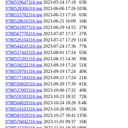
9786559647316.jpg
2023-05-24 17:18
63K
9788528306316.jpg
2023-06-06 17:26
103K
9786555702316.jpg
2023-06-13 17:16
63K
9788528616316.jpg
2023-06-21 16:09
16K
9788501097316.jpg
2023-06-29 14:55
27K
9788567776316.jpg
2023-07-07 17:17
27K
9786526104316.jpg
2023-07-17 17:29
111K
9788544245316.jpg
2023-07-24 17:36
77K
9786557443316.jpg
2023-08-01 17:24
65K
9788555391316.jpg
2023-08-15 14:30
39K
9786558222316.jpg
2023-09-19 17:24
51K
9786559791316.jpg
2023-09-19 17:24
40K
9788577184316.jpg
2023-09-21 17:24
21K
9788550820316.jpg
2023-09-29 17:39
81K
9788537005316.jpg
2023-10-06 17:32
40K
9786559593316.jpg
2023-10-23 18:32
72K
9788564029316.jpg
2023-10-24 18:28
9.4K
9788516103316.jpg
2023-10-26 09:24
55K
9788581929316.jpg
2023-10-27 18:41
135K
9788576842316.jpg
2023-11-01 09:37
16K
9788547330316.jpg
2023-11-01 18:29
180K