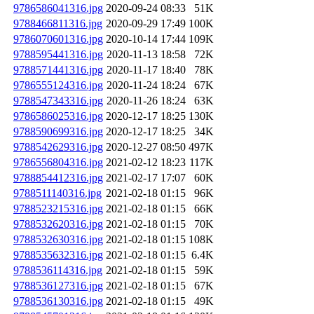
9786586041316.jpg
2020-09-24 08:33
51K
9788466811316.jpg
2020-09-29 17:49
100K
9786070601316.jpg
2020-10-14 17:44
109K
9788595441316.jpg
2020-11-13 18:58
72K
9788571441316.jpg
2020-11-17 18:40
78K
9786555124316.jpg
2020-11-24 18:24
67K
9788547343316.jpg
2020-11-26 18:24
63K
9786586025316.jpg
2020-12-17 18:25
130K
9788590699316.jpg
2020-12-17 18:25
34K
9788542629316.jpg
2020-12-27 08:50
497K
9786556804316.jpg
2021-02-12 18:23
117K
9788854412316.jpg
2021-02-17 17:07
60K
9788511140316.jpg
2021-02-18 01:15
96K
9788523215316.jpg
2021-02-18 01:15
66K
9788532620316.jpg
2021-02-18 01:15
70K
9788532630316.jpg
2021-02-18 01:15
108K
9788535632316.jpg
2021-02-18 01:15
6.4K
9788536114316.jpg
2021-02-18 01:15
59K
9788536127316.jpg
2021-02-18 01:15
67K
9788536130316.jpg
2021-02-18 01:15
49K