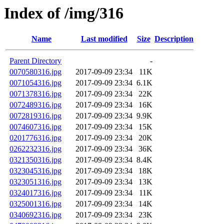
Index of /img/316
Name
Last modified
Size
Description
Parent Directory
-
0070580316.jpg
2017-09-09 23:34
11K
0071054316.jpg
2017-09-09 23:34
6.1K
0071378316.jpg
2017-09-09 23:34
22K
0072489316.jpg
2017-09-09 23:34
16K
0072819316.jpg
2017-09-09 23:34
9.9K
0074607316.jpg
2017-09-09 23:34
15K
0201776316.jpg
2017-09-09 23:34
20K
0262232316.jpg
2017-09-09 23:34
36K
0321350316.jpg
2017-09-09 23:34
8.4K
0323045316.jpg
2017-09-09 23:34
18K
0323051316.jpg
2017-09-09 23:34
13K
0324017316.jpg
2017-09-09 23:34
11K
0325001316.jpg
2017-09-09 23:34
14K
0340692316.jpg
2017-09-09 23:34
23K