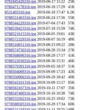
9781845426316.jpg
2019-06-17 11:22
25K
9780471178316.jpg
2019-06-18 17:29
41K
8531403316.jpg
2019-06-18 17:47
6.2K
9788531403316.jpg
2019-06-24 17:56
55K
9788544229316.jpg
2019-07-04 17:43
57K
9788539423316.jpg
2019-07-18 15:59
74K
9788521615316.jpg
2019-08-05 19:01
43K
9788572329316.jpg
2019-08-07 16:19
48K
9788510051316.jpg
2019-08-23 09:22
28K
9788574750316.jpg
2019-08-28 15:34
27K
9788568696316.jpg
2019-08-29 17:17
41K
9788522030316.jpg
2019-08-30 15:31
46K
9788579391316.jpg
2019-09-05 18:37
51K
9788504009316.jpg
2019-09-09 17:23
42K
9789350906316.jpg
2019-09-20 18:42
40K
9788543101316.jpg
2019-10-09 15:17
85K
9788563167316.jpg
2019-10-11 17:07
35K
9788547400316.jpg
2019-10-16 10:38
74K
9788555502316.jpg
2019-10-25 19:02
73K
9778588505316.jpg
2019-10-29 17:34
60K
9788521318316.jpg
2019-11-11 18:55
148K