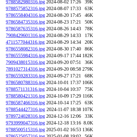
9788582980316.jpg
2024-08-02 17:26
39K
9788575852316.jpg
2024-08-07 17:33
63K
9786558404316.jpg
2024-08-20 17:45
46K
9786584735316.jpg
2024-08-23 17:21
50K
9786587635316.jpg
2024-08-26 14:43
78K
7908429601316.jpg
2024-08-29 14:33
17K
4711577044316.jpg
2024-08-29 14:34
20K
9786558082316.jpg
2024-08-30 17:40
86K
9786555984316.jpg
2024-09-17 17:44
182K
7909438015316.jpg
2024-09-20 07:51
36K
7891027314316.jpg
2024-09-20 08:58
279K
9786559283316.jpg
2024-09-27 17:21
68K
9786580788316.jpg
2024-10-01 17:37
106K
9788571131316.jpg
2024-10-04 10:37
75K
9788580421316.jpg
2024-10-09 17:29
116K
9786587466316.jpg
2024-10-14 17:25
63K
9788544427316.jpg
2024-11-07 18:38
107K
9789724028316.jpg
2024-12-16 12:06
33K
9793999047316.jpg
2024-12-18 13:16
8.0K
9788500515316.jpg
2025-01-02 16:53
136K
9786525057316.jpg
2025-01-08 19:02
56K