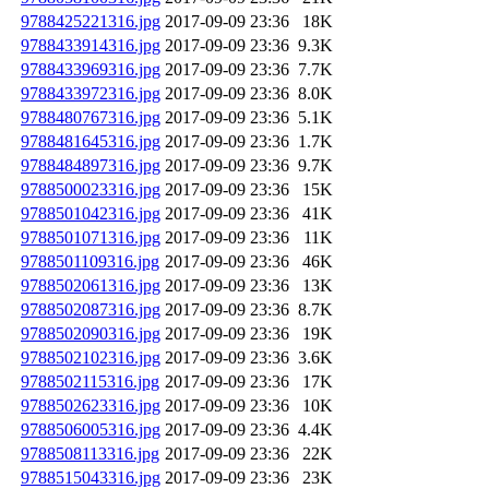
9788425221316.jpg
2017-09-09 23:36
18K
9788433914316.jpg
2017-09-09 23:36
9.3K
9788433969316.jpg
2017-09-09 23:36
7.7K
9788433972316.jpg
2017-09-09 23:36
8.0K
9788480767316.jpg
2017-09-09 23:36
5.1K
9788481645316.jpg
2017-09-09 23:36
1.7K
9788484897316.jpg
2017-09-09 23:36
9.7K
9788500023316.jpg
2017-09-09 23:36
15K
9788501042316.jpg
2017-09-09 23:36
41K
9788501071316.jpg
2017-09-09 23:36
11K
9788501109316.jpg
2017-09-09 23:36
46K
9788502061316.jpg
2017-09-09 23:36
13K
9788502087316.jpg
2017-09-09 23:36
8.7K
9788502090316.jpg
2017-09-09 23:36
19K
9788502102316.jpg
2017-09-09 23:36
3.6K
9788502115316.jpg
2017-09-09 23:36
17K
9788502623316.jpg
2017-09-09 23:36
10K
9788506005316.jpg
2017-09-09 23:36
4.4K
9788508113316.jpg
2017-09-09 23:36
22K
9788515043316.jpg
2017-09-09 23:36
23K