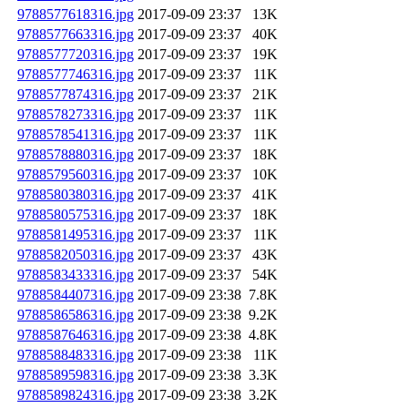
9788577618316.jpg
2017-09-09 23:37
13K
9788577663316.jpg
2017-09-09 23:37
40K
9788577720316.jpg
2017-09-09 23:37
19K
9788577746316.jpg
2017-09-09 23:37
11K
9788577874316.jpg
2017-09-09 23:37
21K
9788578273316.jpg
2017-09-09 23:37
11K
9788578541316.jpg
2017-09-09 23:37
11K
9788578880316.jpg
2017-09-09 23:37
18K
9788579560316.jpg
2017-09-09 23:37
10K
9788580380316.jpg
2017-09-09 23:37
41K
9788580575316.jpg
2017-09-09 23:37
18K
9788581495316.jpg
2017-09-09 23:37
11K
9788582050316.jpg
2017-09-09 23:37
43K
9788583433316.jpg
2017-09-09 23:37
54K
9788584407316.jpg
2017-09-09 23:38
7.8K
9788586586316.jpg
2017-09-09 23:38
9.2K
9788587646316.jpg
2017-09-09 23:38
4.8K
9788588483316.jpg
2017-09-09 23:38
11K
9788589598316.jpg
2017-09-09 23:38
3.3K
9788589824316.jpg
2017-09-09 23:38
3.2K