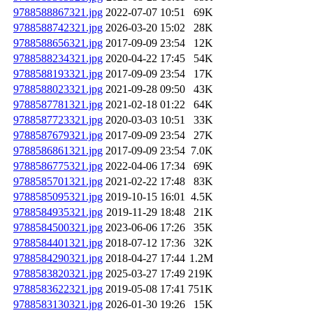
9788588867321.jpg
2022-07-07 10:51
69K
9788588742321.jpg
2026-03-20 15:02
28K
9788588656321.jpg
2017-09-09 23:54
12K
9788588234321.jpg
2020-04-22 17:45
54K
9788588193321.jpg
2017-09-09 23:54
17K
9788588023321.jpg
2021-09-28 09:50
43K
9788587781321.jpg
2021-02-18 01:22
64K
9788587723321.jpg
2020-03-03 10:51
33K
9788587679321.jpg
2017-09-09 23:54
27K
9788586861321.jpg
2017-09-09 23:54
7.0K
9788586775321.jpg
2022-04-06 17:34
69K
9788585701321.jpg
2021-02-22 17:48
83K
9788585095321.jpg
2019-10-15 16:01
4.5K
9788584935321.jpg
2019-11-29 18:48
21K
9788584500321.jpg
2023-06-06 17:26
35K
9788584401321.jpg
2018-07-12 17:36
32K
9788584290321.jpg
2018-04-27 17:44
1.2M
9788583820321.jpg
2025-03-27 17:49
219K
9788583622321.jpg
2019-05-08 17:41
751K
9788583130321.jpg
2026-01-30 19:26
15K