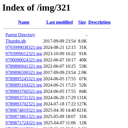
Index of /img/321
Name
Last modified
Size
Description
Parent Directory
-
Thumbs.db
2017-09-09 23:54
8.0K
9793999038321.jpg
2024-08-21 12:15
31K
9793999012321.jpg
2023-10-09 16:22
91K
9790090024321.jpg
2022-06-07 10:17
40K
9789896941321.jpg
2022-06-07 10:25
53K
9789896590321.jpg
2017-09-09 23:54
2.9K
9789895245321.jpg
2024-06-05 17:55
67K
9789895104321.jpg
2024-06-21 17:23
52K
9789893760321.jpg
2024-06-05 17:55
84K
9789893731321.jpg
2024-06-20 17:29
131K
9789893702321.jpg
2024-07-18 17:22
127K
9789874819321.jpg
2025-04-30 14:40
821K
9789873861321.jpg
2025-05-09 18:07
31K
9789871724321.jpg
2025-04-07 11:06
12K