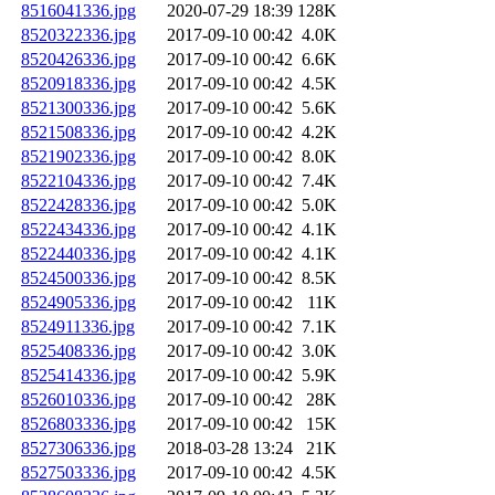
8516041336.jpg
2020-07-29 18:39
128K
8520322336.jpg
2017-09-10 00:42
4.0K
8520426336.jpg
2017-09-10 00:42
6.6K
8520918336.jpg
2017-09-10 00:42
4.5K
8521300336.jpg
2017-09-10 00:42
5.6K
8521508336.jpg
2017-09-10 00:42
4.2K
8521902336.jpg
2017-09-10 00:42
8.0K
8522104336.jpg
2017-09-10 00:42
7.4K
8522428336.jpg
2017-09-10 00:42
5.0K
8522434336.jpg
2017-09-10 00:42
4.1K
8522440336.jpg
2017-09-10 00:42
4.1K
8524500336.jpg
2017-09-10 00:42
8.5K
8524905336.jpg
2017-09-10 00:42
11K
8524911336.jpg
2017-09-10 00:42
7.1K
8525408336.jpg
2017-09-10 00:42
3.0K
8525414336.jpg
2017-09-10 00:42
5.9K
8526010336.jpg
2017-09-10 00:42
28K
8526803336.jpg
2017-09-10 00:42
15K
8527306336.jpg
2018-03-28 13:24
21K
8527503336.jpg
2017-09-10 00:42
4.5K