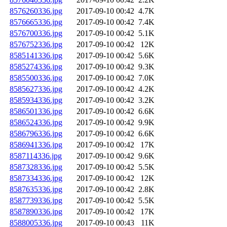
8576260336.jpg
2017-09-10 00:42
4.7K
8576665336.jpg
2017-09-10 00:42
7.4K
8576700336.jpg
2017-09-10 00:42
5.1K
8576752336.jpg
2017-09-10 00:42
12K
8585141336.jpg
2017-09-10 00:42
5.6K
8585274336.jpg
2017-09-10 00:42
9.3K
8585500336.jpg
2017-09-10 00:42
7.0K
8585627336.jpg
2017-09-10 00:42
4.2K
8585934336.jpg
2017-09-10 00:42
3.2K
8586501336.jpg
2017-09-10 00:42
6.6K
8586524336.jpg
2017-09-10 00:42
9.9K
8586796336.jpg
2017-09-10 00:42
6.6K
8586941336.jpg
2017-09-10 00:42
17K
8587114336.jpg
2017-09-10 00:42
9.6K
8587328336.jpg
2017-09-10 00:42
5.5K
8587334336.jpg
2017-09-10 00:42
12K
8587635336.jpg
2017-09-10 00:42
2.8K
8587739336.jpg
2017-09-10 00:42
5.5K
8587890336.jpg
2017-09-10 00:42
17K
8588005336.jpg
2017-09-10 00:43
11K