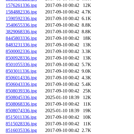
1576261336.jpg
2017-09-10 00:42
12K
1584882336.jpg
2017-09-10 00:42
4.7K
1590592336.jpg
2017-09-10 00:42
6.1K
3540655336.jpg
2017-09-10 00:42
8.8K
3829068336.jpg
2017-09-10 00:42
8.8K
8445803336.jpg
2017-09-10 00:42
18K
8483231336.jpg
2017-09-10 00:42
13K
8500002336.jpg
2017-09-10 00:42
3.3K
8500928336.jpg
2017-09-10 00:42
13K
8501055336.jpg
2017-09-10 00:42
5.7K
8503011336.jpg
2017-09-10 00:42
9.0K
8506014336.jpg
2017-09-10 00:42
4.3K
8506043336.jpg
2017-09-10 00:42
5.4K
8508039336.jpg
2017-09-10 00:42
25K
8508045336.jpg
2025-01-10 18:39
12K
8508068336.jpg
2017-09-10 00:42
11K
8508074336.jpg
2025-01-10 18:39
19K
8515011336.jpg
2017-09-10 00:42
10K
8515028336.jpg
2017-09-10 00:42
11K
8516035336.jpg
2017-09-10 00:42
2.7K