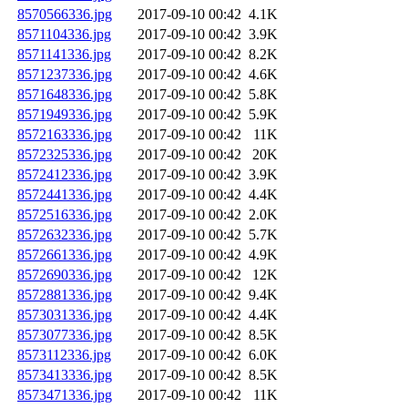
8570566336.jpg
2017-09-10 00:42
4.1K
8571104336.jpg
2017-09-10 00:42
3.9K
8571141336.jpg
2017-09-10 00:42
8.2K
8571237336.jpg
2017-09-10 00:42
4.6K
8571648336.jpg
2017-09-10 00:42
5.8K
8571949336.jpg
2017-09-10 00:42
5.9K
8572163336.jpg
2017-09-10 00:42
11K
8572325336.jpg
2017-09-10 00:42
20K
8572412336.jpg
2017-09-10 00:42
3.9K
8572441336.jpg
2017-09-10 00:42
4.4K
8572516336.jpg
2017-09-10 00:42
2.0K
8572632336.jpg
2017-09-10 00:42
5.7K
8572661336.jpg
2017-09-10 00:42
4.9K
8572690336.jpg
2017-09-10 00:42
12K
8572881336.jpg
2017-09-10 00:42
9.4K
8573031336.jpg
2017-09-10 00:42
4.4K
8573077336.jpg
2017-09-10 00:42
8.5K
8573112336.jpg
2017-09-10 00:42
6.0K
8573413336.jpg
2017-09-10 00:42
8.5K
8573471336.jpg
2017-09-10 00:42
11K