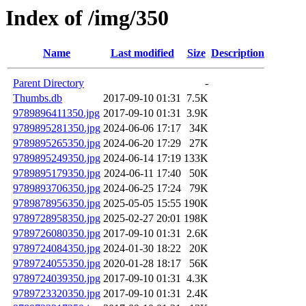
Index of /img/350
Name
Last modified
Size
Description
Parent Directory
-
Thumbs.db
2017-09-10 01:31
7.5K
9789896411350.jpg
2017-09-10 01:31
3.9K
9789895281350.jpg
2024-06-06 17:17
34K
9789895265350.jpg
2024-06-20 17:29
27K
9789895249350.jpg
2024-06-14 17:19
133K
9789895179350.jpg
2024-06-11 17:40
50K
9789893706350.jpg
2024-06-25 17:24
79K
9789878956350.jpg
2025-05-05 15:55
190K
9789728958350.jpg
2025-02-27 20:01
198K
9789726080350.jpg
2017-09-10 01:31
2.6K
9789724084350.jpg
2024-01-30 18:22
20K
9789724055350.jpg
2020-01-28 18:17
56K
9789724039350.jpg
2017-09-10 01:31
4.3K
9789723320350.jpg
2017-09-10 01:31
2.4K