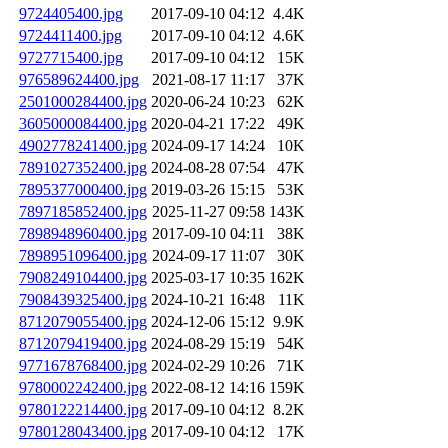
9724405400.jpg
2017-09-10 04:12
4.4K
9724411400.jpg
2017-09-10 04:12
4.6K
9727715400.jpg
2017-09-10 04:12
15K
976589624400.jpg
2021-08-17 11:17
37K
2501000284400.jpg
2020-06-24 10:23
62K
3605000084400.jpg
2020-04-21 17:22
49K
4902778241400.jpg
2024-09-17 14:24
10K
7891027352400.jpg
2024-08-28 07:54
47K
7895377000400.jpg
2019-03-26 15:15
53K
7897185852400.jpg
2025-11-27 09:58
143K
7898948960400.jpg
2017-09-10 04:11
38K
7898951096400.jpg
2024-09-17 11:07
30K
7908249104400.jpg
2025-03-17 10:35
162K
7908439325400.jpg
2024-10-21 16:48
11K
8712079055400.jpg
2024-12-06 15:12
9.9K
8712079419400.jpg
2024-08-29 15:19
54K
9771678768400.jpg
2024-02-29 10:26
71K
9780002242400.jpg
2022-08-12 14:16
159K
9780122214400.jpg
2017-09-10 04:12
8.2K
9780128043400.jpg
2017-09-10 04:12
17K