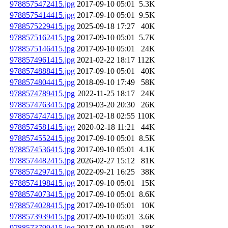
9788575472415.jpg
2017-09-10 05:01
5.3K
9788575414415.jpg
2017-09-10 05:01
9.5K
9788575229415.jpg
2025-09-18 17:27
40K
9788575162415.jpg
2017-09-10 05:01
5.7K
9788575146415.jpg
2017-09-10 05:01
24K
9788574961415.jpg
2021-02-22 18:17
112K
9788574888415.jpg
2017-09-10 05:01
40K
9788574804415.jpg
2018-09-10 17:49
58K
9788574789415.jpg
2022-11-25 18:17
24K
9788574763415.jpg
2019-03-20 20:30
26K
9788574747415.jpg
2021-02-18 02:55
110K
9788574581415.jpg
2020-02-18 11:21
44K
9788574552415.jpg
2017-09-10 05:01
8.5K
9788574536415.jpg
2017-09-10 05:01
4.1K
9788574482415.jpg
2026-02-27 15:12
81K
9788574297415.jpg
2022-09-21 16:25
38K
9788574198415.jpg
2017-09-10 05:01
15K
9788574073415.jpg
2017-09-10 05:01
8.6K
9788574028415.jpg
2017-09-10 05:01
10K
9788573939415.jpg
2017-09-10 05:01
3.6K
9788573799415.jpg
2017-09-10 05:01
18K