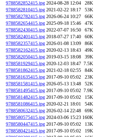
9788582852415.jpg
2024-08-28 12:04
28K
9788582810415.jpg
2021-02-22 18:17
53K
9788582782415.jpg
2026-06-24 10:27
66K
9788582654415.jpg
2025-09-18 15:46
47K
9788582430415.jpg
2022-07-07 16:50
67K
9788582401415.jpg
2018-07-27 17:40
60K
9788582357415.jpg
2026-01-08 13:09
86K
9788582162415.jpg
2020-02-13 18:43
49K
9788582050415.jpg
2019-03-15 18:08
39K
9788581929415.jpg
2020-12-03 18:47
7.5K
9788581862415.jpg
2021-02-18 02:55
84K
9788581635415.jpg
2017-09-10 05:02
23K
9788581581415.jpg
2026-05-13 13:48
52K
9788581495415.jpg
2017-09-10 05:02
7.9K
9788581482415.jpg
2017-09-10 05:02
15K
9788581086415.jpg
2020-02-21 18:01
54K
9788580632415.jpg
2026-02-14 22:48
69K
9788580575415.jpg
2024-03-06 15:23
160K
9788580447415.jpg
2017-09-10 05:02
13K
9788580421415.jpg
2017-09-10 05:02
19K