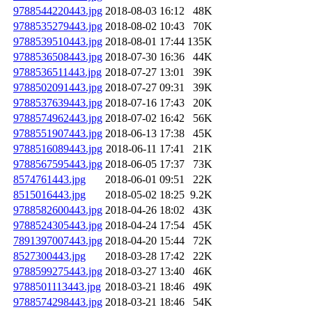
9788544220443.jpg
2018-08-03 16:12
48K
9788535279443.jpg
2018-08-02 10:43
70K
9788539510443.jpg
2018-08-01 17:44
135K
9788536508443.jpg
2018-07-30 16:36
44K
9788536511443.jpg
2018-07-27 13:01
39K
9788502091443.jpg
2018-07-27 09:31
39K
9788537639443.jpg
2018-07-16 17:43
20K
9788574962443.jpg
2018-07-02 16:42
56K
9788551907443.jpg
2018-06-13 17:38
45K
9788516089443.jpg
2018-06-11 17:41
21K
9788567595443.jpg
2018-06-05 17:37
73K
8574761443.jpg
2018-06-01 09:51
22K
8515016443.jpg
2018-05-02 18:25
9.2K
9788582600443.jpg
2018-04-26 18:02
43K
9788524305443.jpg
2018-04-24 17:54
45K
7891397007443.jpg
2018-04-20 15:44
72K
8527300443.jpg
2018-03-28 17:42
22K
9788599275443.jpg
2018-03-27 13:40
46K
9788501113443.jpg
2018-03-21 18:46
49K
9788574298443.jpg
2018-03-21 18:46
54K