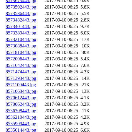
8573673443.jpg
2017-09-10 06:25
6.9K
8573592443.jpg
2017-09-10 06:25
5.8K
8573586443.jpg
2017-09-10 06:25
5.5K
8573482443.jpg
2017-09-10 06:25
2.8K
8573401443.jpg
2017-09-10 06:25
9.7K
8573389443.jpg
2017-09-10 06:25
6.0K
8573210443.jpg
2017-09-10 06:25
17K
8573088443.jpg
2017-09-10 06:25
10K
8571810443.jpg
2017-09-10 06:25
30K
8572006443.jpg
2017-09-10 06:25
5.4K
8571642443.jpg
2017-09-10 06:25
7.6K
8571474443.jpg
2017-09-10 06:25
4.3K
8571393443.jpg
2017-09-10 06:25
14K
8571109443.jpg
2017-09-10 06:25
21K
8571063443.jpg
2017-09-10 06:25
13K
8570612443.jpg
2017-09-10 06:25
4.1K
8570062443.jpg
2017-09-10 06:25
8.2K
8536308443.jpg
2017-09-10 06:25
11K
8536210443.jpg
2017-09-10 06:25
4.2K
8535909443.jpg
2017-09-10 06:25
4.9K
8535614443.jpg
2017-09-10 06:25
6.0K