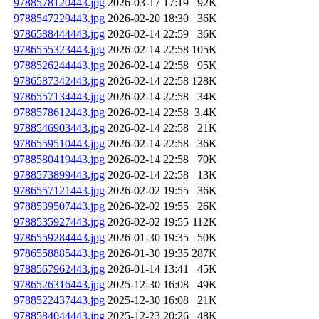
9788578120443.jpg
2026-03-17 17:19
92K
9788547229443.jpg
2026-02-20 18:30
36K
9786588444443.jpg
2026-02-14 22:59
36K
9786555323443.jpg
2026-02-14 22:58
105K
9788526244443.jpg
2026-02-14 22:58
95K
9786587342443.jpg
2026-02-14 22:58
128K
9786557134443.jpg
2026-02-14 22:58
34K
9788578612443.jpg
2026-02-14 22:58
3.4K
9788546903443.jpg
2026-02-14 22:58
21K
9786559510443.jpg
2026-02-14 22:58
36K
9788580419443.jpg
2026-02-14 22:58
70K
9788573899443.jpg
2026-02-14 22:58
13K
9786557121443.jpg
2026-02-02 19:55
36K
9788539507443.jpg
2026-02-02 19:55
26K
9788535927443.jpg
2026-02-02 19:55
112K
9786559284443.jpg
2026-01-30 19:35
50K
9786558885443.jpg
2026-01-30 19:35
287K
9788567962443.jpg
2026-01-14 13:41
45K
9786526316443.jpg
2025-12-30 16:08
49K
9788522437443.jpg
2025-12-30 16:08
21K
9788584044443.jpg
2025-12-23 20:26
48K