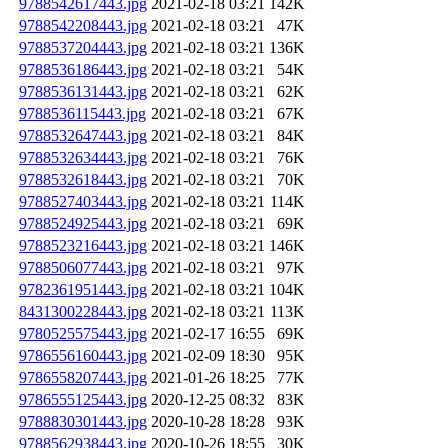
9788542617443.jpg
2021-02-18 03:21
142K
9788542208443.jpg
2021-02-18 03:21
47K
9788537204443.jpg
2021-02-18 03:21
136K
9788536186443.jpg
2021-02-18 03:21
54K
9788536131443.jpg
2021-02-18 03:21
62K
9788536115443.jpg
2021-02-18 03:21
67K
9788532647443.jpg
2021-02-18 03:21
84K
9788532634443.jpg
2021-02-18 03:21
76K
9788532618443.jpg
2021-02-18 03:21
70K
9788527403443.jpg
2021-02-18 03:21
114K
9788524925443.jpg
2021-02-18 03:21
69K
9788523216443.jpg
2021-02-18 03:21
146K
9788506077443.jpg
2021-02-18 03:21
97K
9782361951443.jpg
2021-02-18 03:21
104K
8431300228443.jpg
2021-02-18 03:21
113K
9780525575443.jpg
2021-02-17 16:55
69K
9786556160443.jpg
2021-02-09 18:30
95K
9786558207443.jpg
2021-01-26 18:25
77K
9786555125443.jpg
2020-12-25 08:32
83K
9788830301443.jpg
2020-10-28 18:28
93K
9788562938443.jpg
2020-10-26 18:55
30K