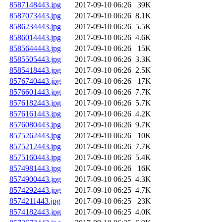
8587148443.jpg
2017-09-10 06:26
39K
8587073443.jpg
2017-09-10 06:26
8.1K
8586234443.jpg
2017-09-10 06:26
5.5K
8586014443.jpg
2017-09-10 06:26
4.6K
8585644443.jpg
2017-09-10 06:26
15K
8585505443.jpg
2017-09-10 06:26
3.3K
8585418443.jpg
2017-09-10 06:26
2.5K
8576740443.jpg
2017-09-10 06:26
17K
8576601443.jpg
2017-09-10 06:26
7.7K
8576182443.jpg
2017-09-10 06:26
5.7K
8576161443.jpg
2017-09-10 06:26
4.2K
8576080443.jpg
2017-09-10 06:26
9.7K
8575262443.jpg
2017-09-10 06:26
10K
8575212443.jpg
2017-09-10 06:26
7.7K
8575160443.jpg
2017-09-10 06:26
5.4K
8574981443.jpg
2017-09-10 06:26
16K
8574900443.jpg
2017-09-10 06:25
4.3K
8574292443.jpg
2017-09-10 06:25
4.7K
8574211443.jpg
2017-09-10 06:25
23K
8574182443.jpg
2017-09-10 06:25
4.0K