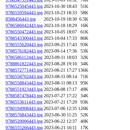
9786525045443.jpg
2023-10-30 18:43
51K
9786559594443.jpg
2023-10-23 18:33
58K
8588456443.jpg
2023-10-19 18:30
6.5K
9786586042443.jpg
2023-10-18 18:29
16K
9786550472443.jpg
2023-10-05 18:07
61K
9788543300443.jpg
2023-10-04 17:33
86K
9786555620443.jpg
2023-09-25 17:43
93K
9788576182443.jpg
2023-09-14 17:36
53K
9786586112443.jpg
2023-09-11 18:03
32K
9788861822443.jpg
2023-08-28 19:10
34K
9788572771443.jpg
2023-08-21 17:27
136K
9786558702443.jpg
2023-08-11 08:14
71K
9786558843443.jpg
2023-08-11 08:13
95K
9788551923443.jpg
2023-08-08 17:17
49K
9788587478443.jpg
2023-07-27 17:22
34K
9786553611443.jpg
2023-07-21 17:29
93K
9780194908443.jpg
2023-07-06 12:35
126K
9788576843443.jpg
2023-06-30 11:25
52K
9788520006443.jpg
2023-06-22 12:37
40K
9786555266443.jpg
2023-06-21 16:11
17K