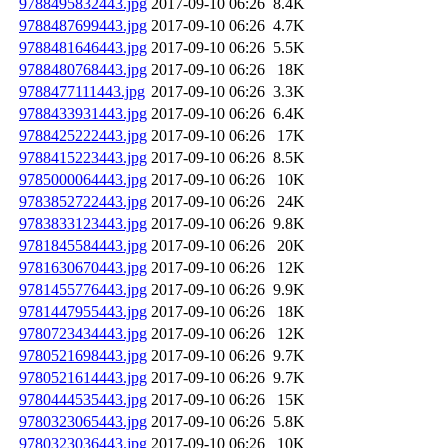
9788495832443.jpg
2017-09-10 06:26
8.4K
9788487699443.jpg
2017-09-10 06:26
4.7K
9788481646443.jpg
2017-09-10 06:26
5.5K
9788480768443.jpg
2017-09-10 06:26
18K
9788477111443.jpg
2017-09-10 06:26
3.3K
9788433931443.jpg
2017-09-10 06:26
6.4K
9788425222443.jpg
2017-09-10 06:26
17K
9788415223443.jpg
2017-09-10 06:26
8.5K
9785000064443.jpg
2017-09-10 06:26
10K
9783852722443.jpg
2017-09-10 06:26
24K
9783833123443.jpg
2017-09-10 06:26
9.8K
9781845584443.jpg
2017-09-10 06:26
20K
9781630670443.jpg
2017-09-10 06:26
12K
9781455776443.jpg
2017-09-10 06:26
9.9K
9781447955443.jpg
2017-09-10 06:26
18K
9780723434443.jpg
2017-09-10 06:26
12K
9780521698443.jpg
2017-09-10 06:26
9.7K
9780521614443.jpg
2017-09-10 06:26
9.7K
9780444535443.jpg
2017-09-10 06:26
15K
9780323065443.jpg
2017-09-10 06:26
5.8K
9780323036443.jpg
2017-09-10 06:26
10K