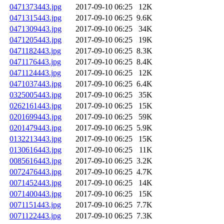
0471373443.jpg
2017-09-10 06:25
12K
0471315443.jpg
2017-09-10 06:25
9.6K
0471309443.jpg
2017-09-10 06:25
34K
0471205443.jpg
2017-09-10 06:25
19K
0471182443.jpg
2017-09-10 06:25
8.3K
0471176443.jpg
2017-09-10 06:25
8.4K
0471124443.jpg
2017-09-10 06:25
12K
0471037443.jpg
2017-09-10 06:25
6.4K
0325005443.jpg
2017-09-10 06:25
35K
0262161443.jpg
2017-09-10 06:25
15K
0201699443.jpg
2017-09-10 06:25
59K
0201479443.jpg
2017-09-10 06:25
5.9K
0132213443.jpg
2017-09-10 06:25
15K
0130616443.jpg
2017-09-10 06:25
11K
0085616443.jpg
2017-09-10 06:25
3.2K
0072476443.jpg
2017-09-10 06:25
4.7K
0071452443.jpg
2017-09-10 06:25
14K
0071400443.jpg
2017-09-10 06:25
15K
0071151443.jpg
2017-09-10 06:25
7.7K
0071122443.jpg
2017-09-10 06:25
7.3K