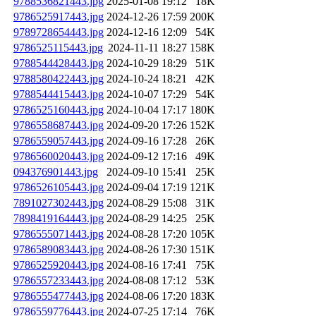
9788536821443.jpg
2025-01-08 19:12
18K
9786525917443.jpg
2024-12-26 17:59
200K
9789728654443.jpg
2024-12-16 12:09
54K
9786525115443.jpg
2024-11-11 18:27
158K
9788544428443.jpg
2024-10-29 18:29
51K
9788580422443.jpg
2024-10-24 18:21
42K
9788544415443.jpg
2024-10-07 17:29
54K
9786525160443.jpg
2024-10-04 17:17
180K
9786558687443.jpg
2024-09-20 17:26
152K
9786559057443.jpg
2024-09-16 17:28
26K
9786560020443.jpg
2024-09-12 17:16
49K
094376901443.jpg
2024-09-10 15:41
25K
9786526105443.jpg
2024-09-04 17:19
121K
7891027302443.jpg
2024-08-29 15:08
31K
7898419164443.jpg
2024-08-29 14:25
25K
9786555071443.jpg
2024-08-28 17:20
105K
9786589083443.jpg
2024-08-26 17:30
151K
9786525920443.jpg
2024-08-16 17:41
75K
9786557233443.jpg
2024-08-08 17:12
53K
9786555477443.jpg
2024-08-06 17:20
183K
9786559776443.jpg
2024-07-25 17:14
76K