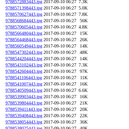
9788572883443.jpg
2017-09-10 06:27
7.3K
9788571398443.jpg
2017-09-10 06:27
5.0K
9788570627443.jpg
2017-09-10 06:27
7.8K
9788568684443.jpg
2017-09-10 06:27
56K
9788570605443.jpg
2017-09-10 06:27
4.8K
9788566480443.jpg
2017-09-10 06:27
15K
9788564468443.jpg
2017-09-10 06:27
26K
9788560549443.jpg
2017-09-10 06:27
14K
9788547302443.jpg
2017-09-10 06:27
48K
9788544204443.jpg
2017-09-10 06:27
14K
9788543102443.jpg
2017-09-10 06:27
7.3K
9788542604443.jpg
2017-09-10 06:27
97K
9788541106443.jpg
2017-09-10 06:27
11K
9788541007443.jpg
2017-09-10 06:27
16K
9788540509443.jpg
2017-09-10 06:27
6.6K
9788539903443.jpg
2017-09-10 06:27
16K
9788539804443.jpg
2017-09-10 06:27
21K
9788539411443.jpg
2017-09-10 06:27
20K
9788539408443.jpg
2017-09-10 06:27
22K
9788538054443.jpg
2017-09-10 06:27
36K
9788538025443.jpg
2017-09-10 06:27
40K