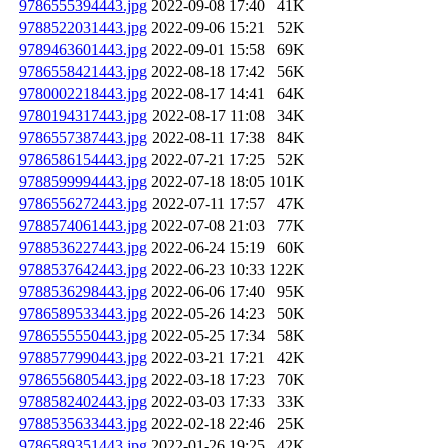
9786555394443.jpg
2022-09-08 17:40
41K
9788522031443.jpg
2022-09-06 15:21
52K
9789463601443.jpg
2022-09-01 15:58
69K
9786558421443.jpg
2022-08-18 17:42
56K
9780002218443.jpg
2022-08-17 14:41
64K
9780194317443.jpg
2022-08-17 11:08
34K
9786557387443.jpg
2022-08-11 17:38
84K
9786586154443.jpg
2022-07-21 17:25
52K
9788599994443.jpg
2022-07-18 18:05
101K
9786556272443.jpg
2022-07-11 17:57
47K
9788574061443.jpg
2022-07-08 21:03
77K
9788536227443.jpg
2022-06-24 15:19
60K
9788537642443.jpg
2022-06-23 10:33
122K
9788536298443.jpg
2022-06-06 17:40
95K
9786589533443.jpg
2022-05-26 14:23
50K
9786555550443.jpg
2022-05-25 17:34
58K
9788577990443.jpg
2022-03-21 17:21
42K
9786556805443.jpg
2022-03-18 17:23
70K
9788582402443.jpg
2022-03-03 17:33
33K
9788535633443.jpg
2022-02-18 22:46
25K
9786589351443.jpg
2022-01-26 19:25
42K