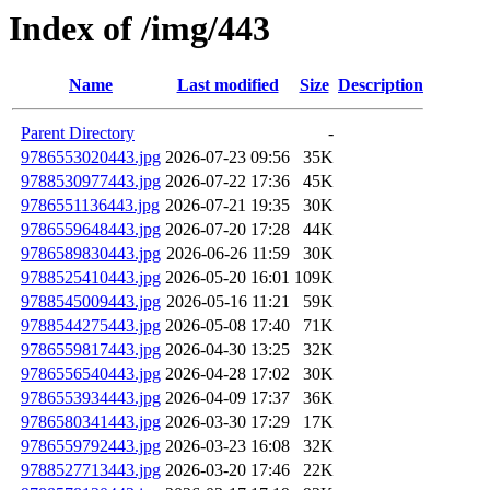
Index of /img/443
Name
Last modified
Size
Description
Parent Directory
-
9786553020443.jpg
2026-07-23 09:56
35K
9788530977443.jpg
2026-07-22 17:36
45K
9786551136443.jpg
2026-07-21 19:35
30K
9786559648443.jpg
2026-07-20 17:28
44K
9786589830443.jpg
2026-06-26 11:59
30K
9788525410443.jpg
2026-05-20 16:01
109K
9788545009443.jpg
2026-05-16 11:21
59K
9788544275443.jpg
2026-05-08 17:40
71K
9786559817443.jpg
2026-04-30 13:25
32K
9786556540443.jpg
2026-04-28 17:02
30K
9786553934443.jpg
2026-04-09 17:37
36K
9786580341443.jpg
2026-03-30 17:29
17K
9786559792443.jpg
2026-03-23 16:08
32K
9788527713443.jpg
2026-03-20 17:46
22K