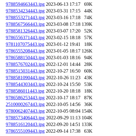
9788594663443.jpg
2023-06-13 17:17
69K
9788534234443.jpg
2023-03-31 17:15
44K
9788553271443.jpg
2023-03-16 17:18
74K
9788567566443.jpg
2023-03-08 17:18
139K
9788581326443.jpg
2023-03-07 17:20
52K
9786556371443.jpg
2023-02-15 18:18
57K
9781107075443.jpg
2023-01-12 19:41
18K
9786555208443.jpg
2023-01-05 18:17
126K
9786588150443.jpg
2023-01-03 18:16
94K
9788576702443.jpg
2022-12-01 14:44
28K
9788515031443.jpg
2022-10-27 16:50
60K
9788581090443.jpg
2022-10-26 11:23
43K
9788544303443.jpg
2022-10-24 15:50
53K
9788586011443.jpg
2022-10-20 18:18
18K
9786586253443.jpg
2022-10-17 18:17
87K
2510000267443.jpg
2022-10-05 14:56
36K
9780062407443.jpg
2022-10-05 08:04
154K
9788573406443.jpg
2022-09-29 11:13
104K
9788516120443.jpg
2022-09-20 14:51
133K
9786555109443.jpg
2022-09-14 17:38
63K