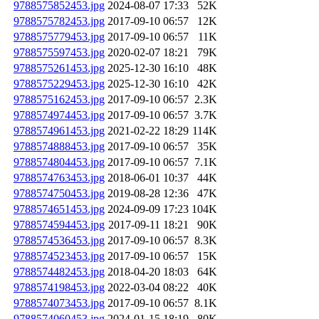
9788575852453.jpg
2024-08-07 17:33
52K
9788575782453.jpg
2017-09-10 06:57
12K
9788575779453.jpg
2017-09-10 06:57
11K
9788575597453.jpg
2020-02-07 18:21
79K
9788575261453.jpg
2025-12-30 16:10
48K
9788575229453.jpg
2025-12-30 16:10
42K
9788575162453.jpg
2017-09-10 06:57
2.3K
9788574974453.jpg
2017-09-10 06:57
3.7K
9788574961453.jpg
2021-02-22 18:29
114K
9788574888453.jpg
2017-09-10 06:57
35K
9788574804453.jpg
2017-09-10 06:57
7.1K
9788574763453.jpg
2018-06-01 10:37
44K
9788574750453.jpg
2019-08-28 12:36
47K
9788574651453.jpg
2024-09-09 17:23
104K
9788574594453.jpg
2017-09-11 18:21
90K
9788574536453.jpg
2017-09-10 06:57
8.3K
9788574523453.jpg
2017-09-10 06:57
15K
9788574482453.jpg
2018-04-20 18:03
64K
9788574198453.jpg
2022-03-04 08:22
40K
9788574073453.jpg
2017-09-10 06:57
8.1K
9788574060453.jpg
2024-01-15 18:19
80K