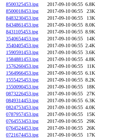
8500325453.jpg
2017-09-10 06:55
6.8K
8500018453.jpg
2017-09-10 06:55
23K
8483230453.jpg
2017-09-10 06:55
13K
8434861453.jpg
2017-09-10 06:55
8.0K
8431105453.jpg
2017-09-10 06:55
8.9K
3540654453.jpg
2017-09-10 06:55
14K
3540405453.jpg
2017-09-10 06:55
2.4K
1590591453.jpg
2017-09-10 06:55
3.6K
1584881453.jpg
2017-09-10 06:55
4.8K
1576260453.jpg
2017-09-10 06:55
11K
1564966453.jpg
2017-09-10 06:55
6.1K
1555425453.jpg
2017-09-10 06:55
8.2K
1550090453.jpg
2017-09-10 06:55
18K
0873226453.jpg
2017-09-10 06:55
27K
0849314453.jpg
2017-09-10 06:55
6.3K
0824753453.jpg
2017-09-10 06:55
4.0K
0787957453.jpg
2017-09-10 06:55
15K
0764553453.jpg
2017-09-10 06:55
29K
0764524453.jpg
2017-09-10 06:55
26K
0721674453.jpg
2017-09-10 06:55
17K