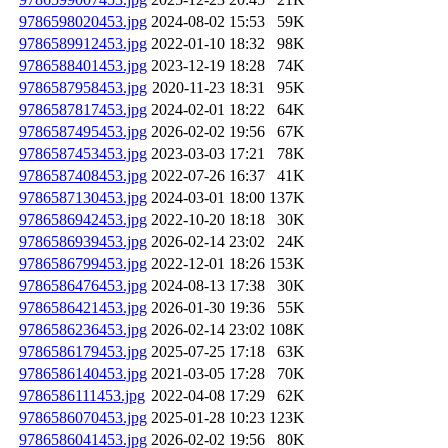
9786598020453.jpg
2024-08-02 15:53
59K
9786589912453.jpg
2022-01-10 18:32
98K
9786588401453.jpg
2023-12-19 18:28
74K
9786587958453.jpg
2020-11-23 18:31
95K
9786587817453.jpg
2024-02-01 18:22
64K
9786587495453.jpg
2026-02-02 19:56
67K
9786587453453.jpg
2023-03-03 17:21
78K
9786587408453.jpg
2022-07-26 16:37
41K
9786587130453.jpg
2024-03-01 18:00
137K
9786586942453.jpg
2022-10-20 18:18
30K
9786586939453.jpg
2026-02-14 23:02
24K
9786586799453.jpg
2022-12-01 18:26
153K
9786586476453.jpg
2024-08-13 17:38
30K
9786586421453.jpg
2026-01-30 19:36
55K
9786586236453.jpg
2026-02-14 23:02
108K
9786586179453.jpg
2025-07-25 17:18
63K
9786586140453.jpg
2021-03-05 17:28
70K
9786586111453.jpg
2022-04-08 17:29
62K
9786586070453.jpg
2025-01-28 10:23
123K
9786586041453.jpg
2026-02-02 19:56
80K