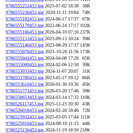
9786555252453.jpg
2025-07-02 18:38
38K
9786555236453.jpg
2020-11-11 19:04
74K
9786555182453.jpg
2024-06-17 17:37
67K
9786555179453.jpg
2022-06-24 17:17
102K
9786555166453.jpg
2026-04-10 07:16
237K
9786555153453.jpg
2021-09-13 10:24
39K
9786555140453.jpg
2023-08-29 17:37
145K
9786555070453.jpg
2021-10-26 11:56
173K
9786555041453.jpg
2024-04-08 17:26
65K
9786555009453.jpg
2024-02-06 12:50
39K
9786553933453.jpg
2024-11-07 20:07
31K
9786553780453.jpg
2023-05-17 19:12
86K
9786553610453.jpg
2026-01-30 19:36
45K
9786551771453.jpg
2026-03-20 17:46
39K
9786550653453.jpg
2024-03-14 17:33
110K
9786526117453.jpg
2025-12-23 20:30
43K
9786526018453.jpg
2024-02-28 18:46
72K
9786525932453.jpg
2025-03-05 17:44
111K
9786525916453.jpg
2024-08-19 11:15
44K
9786525156453.jpg
2024-11-19 18:50
218K