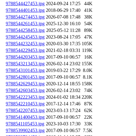
9788544427453.jpg
2024-09-24 17:25
44K
9788544401453.jpg
2018-06-29 17:40
41K
9788544274453.jpg
2026-07-08 17:48
38K
9788544261453.jpg
2025-12-30 16:10
54K
9788544258453.jpg
2025-05-12 11:28
89K
9788544245453.jpg
2023-08-24 17:05
47K
9788544232453.jpg
2020-03-30 17:35
105K
9788544229453.jpg
2021-02-18 03:31
119K
9788544203453.jpg
2017-09-10 06:57
16K
9788543213453.jpg
2026-02-14 23:02
155K
9788543101453.jpg
2019-03-22 17:29
8.0K
9788542801453.jpg
2017-09-10 06:57
8.1K
9788542629453.jpg
2020-12-14 18:55
158K
9788542603453.jpg
2026-02-14 23:02
74K
9788542223453.jpg
2024-01-02 18:34
220K
9788542210453.jpg
2017-12-14 17:46
87K
9788542207453.jpg
2023-03-13 17:24
62K
9788541400453.jpg
2017-09-10 06:57
22K
9788541105453.jpg
2023-10-03 17:30
33K
9788539902453.jpg
2017-09-10 06:57
7.5K