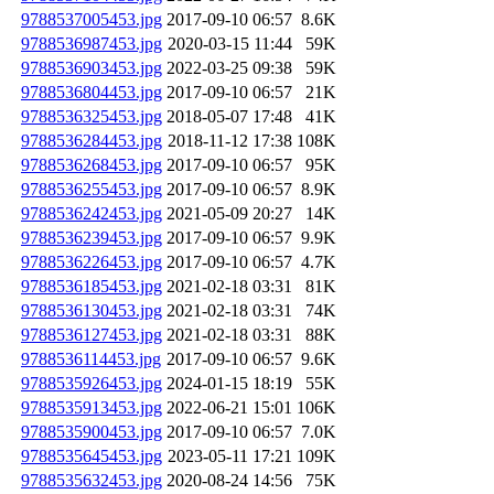
9788537005453.jpg
2017-09-10 06:57
8.6K
9788536987453.jpg
2020-03-15 11:44
59K
9788536903453.jpg
2022-03-25 09:38
59K
9788536804453.jpg
2017-09-10 06:57
21K
9788536325453.jpg
2018-05-07 17:48
41K
9788536284453.jpg
2018-11-12 17:38
108K
9788536268453.jpg
2017-09-10 06:57
95K
9788536255453.jpg
2017-09-10 06:57
8.9K
9788536242453.jpg
2021-05-09 20:27
14K
9788536239453.jpg
2017-09-10 06:57
9.9K
9788536226453.jpg
2017-09-10 06:57
4.7K
9788536185453.jpg
2021-02-18 03:31
81K
9788536130453.jpg
2021-02-18 03:31
74K
9788536127453.jpg
2021-02-18 03:31
88K
9788536114453.jpg
2017-09-10 06:57
9.6K
9788535926453.jpg
2024-01-15 18:19
55K
9788535913453.jpg
2022-06-21 15:01
106K
9788535900453.jpg
2017-09-10 06:57
7.0K
9788535645453.jpg
2023-05-11 17:21
109K
9788535632453.jpg
2020-08-24 14:56
75K