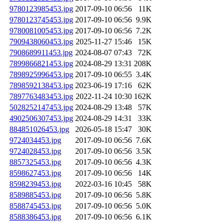
9780123985453.jpg
2017-09-10 06:56
11K
9780123745453.jpg
2017-09-10 06:56
9.9K
9780081005453.jpg
2017-09-10 06:56
7.2K
7909438060453.jpg
2025-11-27 15:46
15K
7908689911453.jpg
2024-08-07 07:43
72K
7899866821453.jpg
2024-08-29 13:31
208K
7898925996453.jpg
2017-09-10 06:55
3.4K
7898592138453.jpg
2023-06-19 17:16
62K
7897763483453.jpg
2022-11-24 10:30
162K
5028252147453.jpg
2024-08-29 13:48
57K
4902506307453.jpg
2024-08-29 14:31
33K
884851026453.jpg
2026-05-18 15:47
30K
9724034453.jpg
2017-09-10 06:56
7.6K
9724028453.jpg
2017-09-10 06:56
3.5K
8857325453.jpg
2017-09-10 06:56
4.3K
8598627453.jpg
2017-09-10 06:56
14K
8598239453.jpg
2022-03-16 10:45
58K
8589885453.jpg
2017-09-10 06:56
5.8K
8588745453.jpg
2017-09-10 06:56
5.0K
8588386453.jpg
2017-09-10 06:56
6.1K