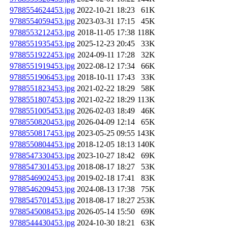
9788554624453.jpg
2022-10-21 18:23
61K
9788554059453.jpg
2023-03-31 17:15
45K
9788553212453.jpg
2018-11-05 17:38
118K
9788551935453.jpg
2025-12-23 20:45
33K
9788551922453.jpg
2024-09-11 17:28
32K
9788551919453.jpg
2022-08-12 17:34
66K
9788551906453.jpg
2018-10-11 17:43
33K
9788551823453.jpg
2021-02-22 18:29
58K
9788551807453.jpg
2021-02-22 18:29
113K
9788551005453.jpg
2026-02-03 18:49
46K
9788550820453.jpg
2026-04-09 12:14
65K
9788550817453.jpg
2023-05-25 09:55
143K
9788550804453.jpg
2018-12-05 18:13
140K
9788547330453.jpg
2023-10-27 18:42
69K
9788547301453.jpg
2018-08-17 18:27
53K
9788546902453.jpg
2019-02-18 17:41
83K
9788546209453.jpg
2024-08-13 17:38
75K
9788545701453.jpg
2018-08-17 18:27
253K
9788545008453.jpg
2026-05-14 15:50
69K
9788544430453.jpg
2024-10-30 18:21
63K