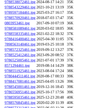
9788538072461.jpg
2024-08-17 14:21
35K
9788543229461.jpg
2021-10-21 13:19
35K
9789597184461.jpg
2025-03-27 16:17
35K
9788570920461.jpg
2018-07-03 17:47
35K
0803953461.jpg
2017-09-10 07:19
36K
9788581089461.jpg
2020-03-02 18:05
36K
9788558335461.jpg
2021-02-22 18:32
37K
9788416400461.jpg
2025-04-30 11:05
37K
7898563140461.jpg
2019-03-25 10:18
37K
9798572325461.jpg
2019-09-12 13:27
37K
9788525412461.jpg
2023-09-20 08:52
37K
9786525005461.jpg
2021-07-01 17:39
37K
8571294461.jpg
2019-08-14 14:29
38K
9788551925461.jpg
2023-08-04 17:24
38K
9780444511461.jpg
2020-08-17 00:33
39K
9788417081461.jpg
2025-04-05 13:26
39K
9788545001461.jpg
2019-12-16 18:45
39K
9786556951461.jpg
2025-10-17 17:56
39K
9788595035461.jpg
2025-12-23 20:48
40K
9788576845461.jpg
2020-02-20 11:39
40K
9788573213461.jpg
2022-06-02 11:28
40K