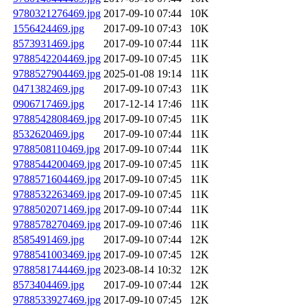
9780321276469.jpg
2017-09-10 07:44
10K
1556424469.jpg
2017-09-10 07:43
10K
8573931469.jpg
2017-09-10 07:44
11K
9788542204469.jpg
2017-09-10 07:45
11K
9788527904469.jpg
2025-01-08 19:14
11K
0471382469.jpg
2017-09-10 07:43
11K
0906717469.jpg
2017-12-14 17:46
11K
9788542808469.jpg
2017-09-10 07:45
11K
8532620469.jpg
2017-09-10 07:44
11K
9788508110469.jpg
2017-09-10 07:44
11K
9788544200469.jpg
2017-09-10 07:45
11K
9788571604469.jpg
2017-09-10 07:45
11K
9788532263469.jpg
2017-09-10 07:45
11K
9788502071469.jpg
2017-09-10 07:44
11K
9788578270469.jpg
2017-09-10 07:46
11K
8585491469.jpg
2017-09-10 07:44
12K
9788541003469.jpg
2017-09-10 07:45
12K
9788581744469.jpg
2023-08-14 10:32
12K
8573404469.jpg
2017-09-10 07:44
12K
9788533927469.jpg
2017-09-10 07:45
12K