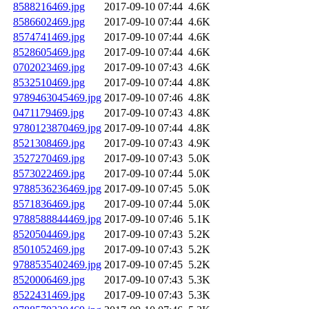
8588216469.jpg
2017-09-10 07:44
4.6K
8586602469.jpg
2017-09-10 07:44
4.6K
8574741469.jpg
2017-09-10 07:44
4.6K
8528605469.jpg
2017-09-10 07:44
4.6K
0702023469.jpg
2017-09-10 07:43
4.6K
8532510469.jpg
2017-09-10 07:44
4.8K
9789463045469.jpg
2017-09-10 07:46
4.8K
0471179469.jpg
2017-09-10 07:43
4.8K
9780123870469.jpg
2017-09-10 07:44
4.8K
8521308469.jpg
2017-09-10 07:43
4.9K
3527270469.jpg
2017-09-10 07:43
5.0K
8573022469.jpg
2017-09-10 07:44
5.0K
9788536236469.jpg
2017-09-10 07:45
5.0K
8571836469.jpg
2017-09-10 07:44
5.0K
9788588844469.jpg
2017-09-10 07:46
5.1K
8520504469.jpg
2017-09-10 07:43
5.2K
8501052469.jpg
2017-09-10 07:43
5.2K
9788535402469.jpg
2017-09-10 07:45
5.2K
8520006469.jpg
2017-09-10 07:43
5.3K
8522431469.jpg
2017-09-10 07:43
5.3K