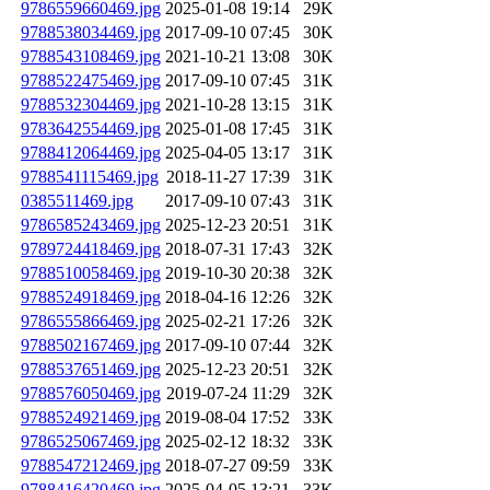
9786559660469.jpg
2025-01-08 19:14
29K
9788538034469.jpg
2017-09-10 07:45
30K
9788543108469.jpg
2021-10-21 13:08
30K
9788522475469.jpg
2017-09-10 07:45
31K
9788532304469.jpg
2021-10-28 13:15
31K
9783642554469.jpg
2025-01-08 17:45
31K
9788412064469.jpg
2025-04-05 13:17
31K
9788541115469.jpg
2018-11-27 17:39
31K
0385511469.jpg
2017-09-10 07:43
31K
9786585243469.jpg
2025-12-23 20:51
31K
9789724418469.jpg
2018-07-31 17:43
32K
9788510058469.jpg
2019-10-30 20:38
32K
9788524918469.jpg
2018-04-16 12:26
32K
9786555866469.jpg
2025-02-21 17:26
32K
9788502167469.jpg
2017-09-10 07:44
32K
9788537651469.jpg
2025-12-23 20:51
32K
9788576050469.jpg
2019-07-24 11:29
32K
9788524921469.jpg
2019-08-04 17:52
33K
9786525067469.jpg
2025-02-12 18:32
33K
9788547212469.jpg
2018-07-27 09:59
33K
9788416420469.jpg
2025-04-05 13:21
33K