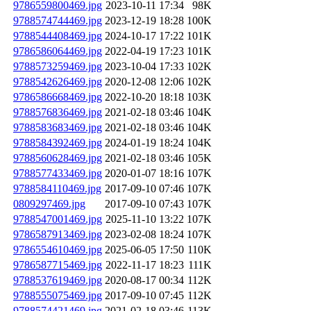
9786559800469.jpg
2023-10-11 17:34
98K
9788574744469.jpg
2023-12-19 18:28
100K
9788544408469.jpg
2024-10-17 17:22
101K
9786586064469.jpg
2022-04-19 17:23
101K
9788573259469.jpg
2023-10-04 17:33
102K
9788542626469.jpg
2020-12-08 12:06
102K
9786586668469.jpg
2022-10-20 18:18
103K
9788576836469.jpg
2021-02-18 03:46
104K
9788583683469.jpg
2021-02-18 03:46
104K
9788584392469.jpg
2024-01-19 18:24
104K
9788560628469.jpg
2021-02-18 03:46
105K
9788577433469.jpg
2020-01-07 18:16
107K
9788584110469.jpg
2017-09-10 07:46
107K
0809297469.jpg
2017-09-10 07:43
107K
9788547001469.jpg
2025-11-10 13:22
107K
9786587913469.jpg
2023-02-08 18:24
107K
9786554610469.jpg
2025-06-05 17:50
110K
9786587715469.jpg
2022-11-17 18:23
111K
9788537619469.jpg
2020-08-17 00:34
112K
9788555075469.jpg
2017-09-10 07:45
112K
9788574421469.jpg
2021-02-18 03:46
113K