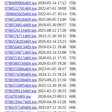
9780689806469.jpg
2020-05-14 17:12
55K
9788522701469.jpg
2022-07-01 18:09
55K
7898665820469.jpg
2022-01-27 16:14
55K
9786526028469.jpg
2025-06-05 13:40
55K
9788536814469.jpg
2018-05-30 09:57
55K
9786526114469.jpg
2025-08-12 17:26
56K
9788576711469.jpg
2023-11-30 18:32
56K
9786558203469.jpg
2026-02-14 23:23
56K
9788564013469.jpg
2018-03-21 18:46
56K
9786559871469.jpg
2026-02-14 23:08
57K
9788553615469.jpg
2020-03-11 17:35
57K
9788580530469.jpg
2020-02-05 19:20
58K
9786555006469.jpg
2023-01-05 18:17
58K
9788574306469.jpg
2024-11-13 18:24
59K
9786586598469.jpg
2025-09-22 21:50
59K
9786555895469.jpg
2022-12-20 18:16
59K
9786599116469.jpg
2021-02-22 18:33
59K
8534703469.jpg
2018-04-25 09:13
60K
9788539417469.jpg
2020-04-28 12:28
60K
9780197549469.jpg
2025-07-11 10:32
60K