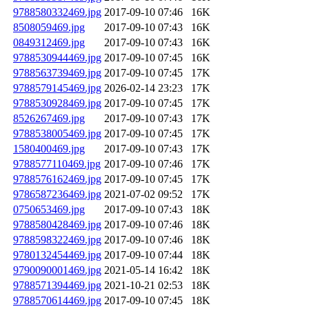
9788580332469.jpg
2017-09-10 07:46
16K
8508059469.jpg
2017-09-10 07:43
16K
0849312469.jpg
2017-09-10 07:43
16K
9788530944469.jpg
2017-09-10 07:45
16K
9788563739469.jpg
2017-09-10 07:45
17K
9788579145469.jpg
2026-02-14 23:23
17K
9788530928469.jpg
2017-09-10 07:45
17K
8526267469.jpg
2017-09-10 07:43
17K
9788538005469.jpg
2017-09-10 07:45
17K
1580400469.jpg
2017-09-10 07:43
17K
9788577110469.jpg
2017-09-10 07:46
17K
9788576162469.jpg
2017-09-10 07:45
17K
9786587236469.jpg
2021-07-02 09:52
17K
0750653469.jpg
2017-09-10 07:43
18K
9788580428469.jpg
2017-09-10 07:46
18K
9788598322469.jpg
2017-09-10 07:46
18K
9780132454469.jpg
2017-09-10 07:44
18K
9790090001469.jpg
2021-05-14 16:42
18K
9788571394469.jpg
2021-10-21 02:53
18K
9788570614469.jpg
2017-09-10 07:45
18K