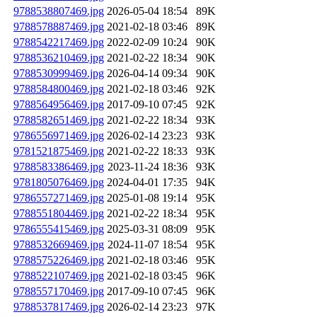
9788538807469.jpg
2026-05-04 18:54
89K
9788578887469.jpg
2021-02-18 03:46
89K
9788542217469.jpg
2022-02-09 10:24
90K
9788536210469.jpg
2021-02-22 18:34
90K
9788530999469.jpg
2026-04-14 09:34
90K
9788584800469.jpg
2021-02-18 03:46
92K
9788564956469.jpg
2017-09-10 07:45
92K
9788582651469.jpg
2021-02-22 18:34
93K
9786556971469.jpg
2026-02-14 23:23
93K
9781521875469.jpg
2021-02-22 18:33
93K
9788583386469.jpg
2023-11-24 18:36
93K
9781805076469.jpg
2024-04-01 17:35
94K
9786557271469.jpg
2025-01-08 19:14
95K
9788551804469.jpg
2021-02-22 18:34
95K
9786555415469.jpg
2025-03-31 08:09
95K
9788532669469.jpg
2024-11-07 18:54
95K
9788575226469.jpg
2021-02-18 03:46
95K
9788522107469.jpg
2021-02-18 03:45
96K
9788557170469.jpg
2017-09-10 07:45
96K
9788537817469.jpg
2026-02-14 23:23
97K