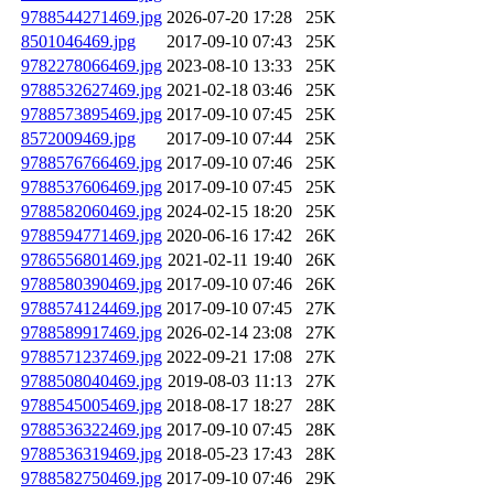
9788544271469.jpg
2026-07-20 17:28
25K
8501046469.jpg
2017-09-10 07:43
25K
9782278066469.jpg
2023-08-10 13:33
25K
9788532627469.jpg
2021-02-18 03:46
25K
9788573895469.jpg
2017-09-10 07:45
25K
8572009469.jpg
2017-09-10 07:44
25K
9788576766469.jpg
2017-09-10 07:46
25K
9788537606469.jpg
2017-09-10 07:45
25K
9788582060469.jpg
2024-02-15 18:20
25K
9788594771469.jpg
2020-06-16 17:42
26K
9786556801469.jpg
2021-02-11 19:40
26K
9788580390469.jpg
2017-09-10 07:46
26K
9788574124469.jpg
2017-09-10 07:45
27K
9788589917469.jpg
2026-02-14 23:08
27K
9788571237469.jpg
2022-09-21 17:08
27K
9788508040469.jpg
2019-08-03 11:13
27K
9788545005469.jpg
2018-08-17 18:27
28K
9788536322469.jpg
2017-09-10 07:45
28K
9788536319469.jpg
2018-05-23 17:43
28K
9788582750469.jpg
2017-09-10 07:46
29K