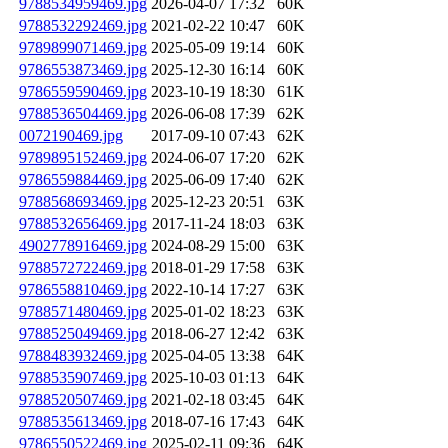
9788534959469.jpg
2026-04-07 17:32
60K
9788532292469.jpg
2021-02-22 10:47
60K
9789899071469.jpg
2025-05-09 19:14
60K
9786553873469.jpg
2025-12-30 16:14
60K
9786559590469.jpg
2023-10-19 18:30
61K
9788536504469.jpg
2026-06-08 17:39
62K
0072190469.jpg
2017-09-10 07:43
62K
9789895152469.jpg
2024-06-07 17:20
62K
9786559884469.jpg
2025-06-09 17:40
62K
9788568693469.jpg
2025-12-23 20:51
63K
9788532656469.jpg
2017-11-24 18:03
63K
4902778916469.jpg
2024-08-29 15:00
63K
9788572722469.jpg
2018-01-29 17:58
63K
9786558810469.jpg
2022-10-14 17:27
63K
9788571480469.jpg
2025-01-02 18:23
63K
9788525049469.jpg
2018-06-27 12:42
63K
9788483932469.jpg
2025-04-05 13:38
64K
9788535907469.jpg
2025-10-03 01:13
64K
9788520507469.jpg
2021-02-18 03:45
64K
9788535613469.jpg
2018-07-16 17:43
64K
9786550522469.jpg
2025-02-11 09:36
64K