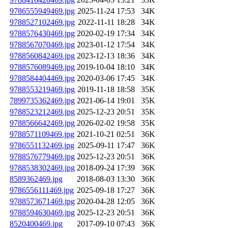
9786555949469.jpg
2025-11-24 17:53
34K
9788527102469.jpg
2022-11-11 18:28
34K
9788576430469.jpg
2020-02-19 17:34
34K
9788567070469.jpg
2023-01-12 17:54
34K
9788560842469.jpg
2023-12-13 18:36
34K
9788576089469.jpg
2019-10-04 18:10
34K
9788584404469.jpg
2020-03-06 17:45
34K
9788553219469.jpg
2019-11-18 18:58
35K
7899735362469.jpg
2021-06-14 19:01
35K
9788523212469.jpg
2025-12-23 20:51
35K
9788566642469.jpg
2026-02-02 19:58
35K
9788571109469.jpg
2021-10-21 02:51
36K
9786551132469.jpg
2025-09-11 17:47
36K
9788576779469.jpg
2025-12-23 20:51
36K
9788538302469.jpg
2018-09-24 17:39
36K
8589362469.jpg
2018-08-03 13:30
36K
9786556111469.jpg
2025-09-18 17:27
36K
9788573671469.jpg
2020-04-28 12:05
36K
9788594630469.jpg
2025-12-23 20:51
36K
8520400469.jpg
2017-09-10 07:43
36K