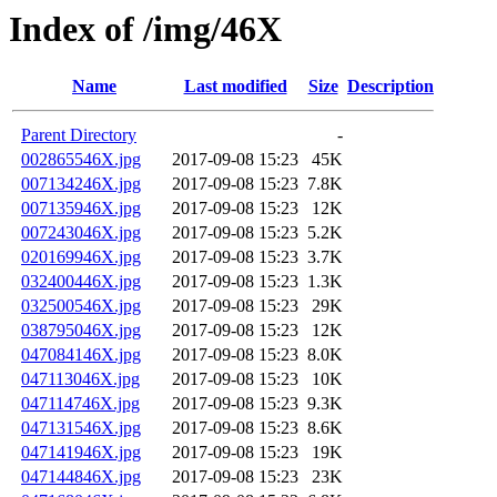
Index of /img/46X
Name
Last modified
Size
Description
Parent Directory
-
002865546X.jpg
2017-09-08 15:23
45K
007134246X.jpg
2017-09-08 15:23
7.8K
007135946X.jpg
2017-09-08 15:23
12K
007243046X.jpg
2017-09-08 15:23
5.2K
020169946X.jpg
2017-09-08 15:23
3.7K
032400446X.jpg
2017-09-08 15:23
1.3K
032500546X.jpg
2017-09-08 15:23
29K
038795046X.jpg
2017-09-08 15:23
12K
047084146X.jpg
2017-09-08 15:23
8.0K
047113046X.jpg
2017-09-08 15:23
10K
047114746X.jpg
2017-09-08 15:23
9.3K
047131546X.jpg
2017-09-08 15:23
8.6K
047141946X.jpg
2017-09-08 15:23
19K
047144846X.jpg
2017-09-08 15:23
23K