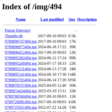
Index of /img/494
Name
Last modified
Size
Description
Parent Directory
-
Thumbs.db
2017-09-10 09:03
8.5K
9789899747494.jpg
2017-09-10 09:03
17K
9789896975494.jpg
2024-06-18 17:22
39K
9789896412494.jpg
2017-09-10 09:03
12K
9789895282494.jpg
2024-06-12 17:24
99K
9789895240494.jpg
2024-07-17 18:33
22K
9789895211494.jpg
2024-06-13 17:28
34K
9789895141494.jpg
2024-06-10 17:36
134K
9789893765494.jpg
2024-06-14 17:20
105K
9789878337494.jpg
2025-04-05 12:40
56K
9789874434494.jpg
2025-03-19 15:11
32K
9789788560494.jpg
2017-09-10 09:03
11K
9789726081494.jpg
2017-09-10 09:03
4.6K
9789725921494.jpg
2022-07-22 14:28
53K