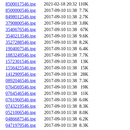
8500017546.jpg
2021-02-18 20:32
110K
8500000546.jpg
2017-09-10 11:38
7.7K
8498012546.jpg
2017-09-10 11:38
2.7K
3790800546.jpg
2017-09-10 11:38
3.8K
3540676546.jpg
2017-09-10 11:38
67K
3540213546.jpg
2017-09-10 11:38
9.6K
3527288546.jpg
2017-09-10 11:38
8.2K
1904007546.jpg
2017-09-10 11:38
6.4K
1883249546.jpg
2017-09-10 11:38
7.7K
1572301546.jpg
2017-09-10 11:38
13K
1556425546.jpg
2017-09-10 11:38
15K
1412909546.jpg
2017-09-10 11:38
28K
0892046546.jpg
2017-09-10 11:38
7.3K
0764569546.jpg
2017-09-10 11:38
19K
0764546546.jpg
2017-09-10 11:38
11K
0761960546.jpg
2017-09-10 11:38
6.0K
0743219546.jpg
2017-09-10 11:38
8.3K
0521006546.jpg
2017-09-10 11:38
8.0K
0486687546.jpg
2017-09-10 11:38
6.2K
0471979546.jpg
2017-09-10 11:38
8.3K