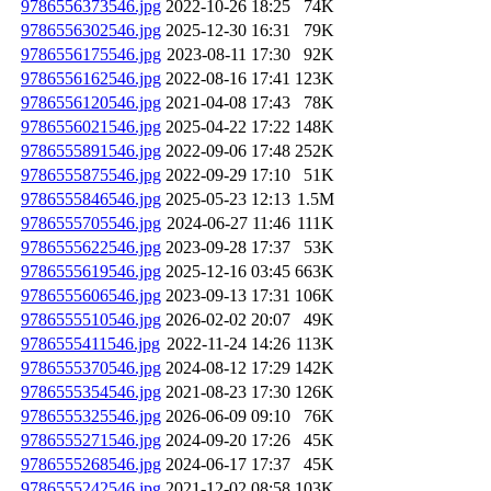
9786556373546.jpg
2022-10-26 18:25
74K
9786556302546.jpg
2025-12-30 16:31
79K
9786556175546.jpg
2023-08-11 17:30
92K
9786556162546.jpg
2022-08-16 17:41
123K
9786556120546.jpg
2021-04-08 17:43
78K
9786556021546.jpg
2025-04-22 17:22
148K
9786555891546.jpg
2022-09-06 17:48
252K
9786555875546.jpg
2022-09-29 17:10
51K
9786555846546.jpg
2025-05-23 12:13
1.5M
9786555705546.jpg
2024-06-27 11:46
111K
9786555622546.jpg
2023-09-28 17:37
53K
9786555619546.jpg
2025-12-16 03:45
663K
9786555606546.jpg
2023-09-13 17:31
106K
9786555510546.jpg
2026-02-02 20:07
49K
9786555411546.jpg
2022-11-24 14:26
113K
9786555370546.jpg
2024-08-12 17:29
142K
9786555354546.jpg
2021-08-23 17:30
126K
9786555325546.jpg
2026-06-09 09:10
76K
9786555271546.jpg
2024-09-20 17:26
45K
9786555268546.jpg
2024-06-17 17:37
45K
9786555242546.jpg
2021-12-02 08:58
103K