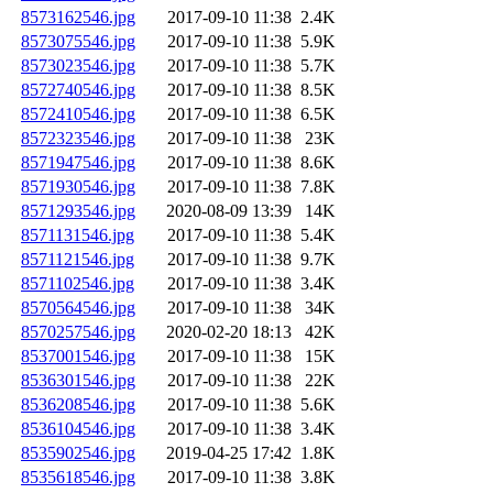
8573162546.jpg
2017-09-10 11:38
2.4K
8573075546.jpg
2017-09-10 11:38
5.9K
8573023546.jpg
2017-09-10 11:38
5.7K
8572740546.jpg
2017-09-10 11:38
8.5K
8572410546.jpg
2017-09-10 11:38
6.5K
8572323546.jpg
2017-09-10 11:38
23K
8571947546.jpg
2017-09-10 11:38
8.6K
8571930546.jpg
2017-09-10 11:38
7.8K
8571293546.jpg
2020-08-09 13:39
14K
8571131546.jpg
2017-09-10 11:38
5.4K
8571121546.jpg
2017-09-10 11:38
9.7K
8571102546.jpg
2017-09-10 11:38
3.4K
8570564546.jpg
2017-09-10 11:38
34K
8570257546.jpg
2020-02-20 18:13
42K
8537001546.jpg
2017-09-10 11:38
15K
8536301546.jpg
2017-09-10 11:38
22K
8536208546.jpg
2017-09-10 11:38
5.6K
8536104546.jpg
2017-09-10 11:38
3.4K
8535902546.jpg
2019-04-25 17:42
1.8K
8535618546.jpg
2017-09-10 11:38
3.8K