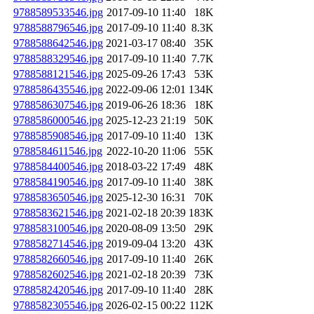
9788589533546.jpg
2017-09-10 11:40
18K
9788588796546.jpg
2017-09-10 11:40
8.3K
9788588642546.jpg
2021-03-17 08:40
35K
9788588329546.jpg
2017-09-10 11:40
7.7K
9788588121546.jpg
2025-09-26 17:43
53K
9788586435546.jpg
2022-09-06 12:01
134K
9788586307546.jpg
2019-06-26 18:36
18K
9788586000546.jpg
2025-12-23 21:19
50K
9788585908546.jpg
2017-09-10 11:40
13K
9788584611546.jpg
2022-10-20 11:06
55K
9788584400546.jpg
2018-03-22 17:49
48K
9788584190546.jpg
2017-09-10 11:40
38K
9788583650546.jpg
2025-12-30 16:31
70K
9788583621546.jpg
2021-02-18 20:39
183K
9788583100546.jpg
2020-08-09 13:50
29K
9788582714546.jpg
2019-09-04 13:20
43K
9788582660546.jpg
2017-09-10 11:40
26K
9788582602546.jpg
2021-02-18 20:39
73K
9788582420546.jpg
2017-09-10 11:40
28K
9788582305546.jpg
2026-02-15 00:22
112K