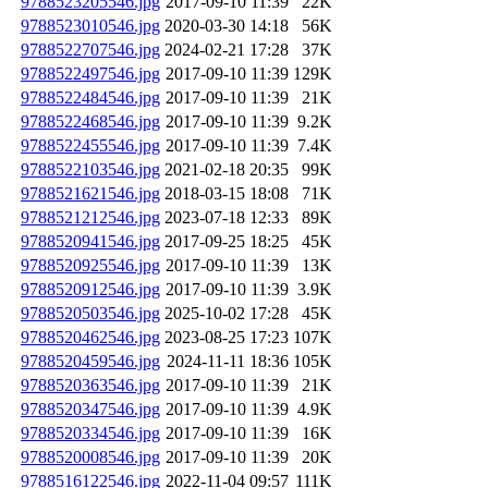
9788523205546.jpg
2017-09-10 11:39
22K
9788523010546.jpg
2020-03-30 14:18
56K
9788522707546.jpg
2024-02-21 17:28
37K
9788522497546.jpg
2017-09-10 11:39
129K
9788522484546.jpg
2017-09-10 11:39
21K
9788522468546.jpg
2017-09-10 11:39
9.2K
9788522455546.jpg
2017-09-10 11:39
7.4K
9788522103546.jpg
2021-02-18 20:35
99K
9788521621546.jpg
2018-03-15 18:08
71K
9788521212546.jpg
2023-07-18 12:33
89K
9788520941546.jpg
2017-09-25 18:25
45K
9788520925546.jpg
2017-09-10 11:39
13K
9788520912546.jpg
2017-09-10 11:39
3.9K
9788520503546.jpg
2025-10-02 17:28
45K
9788520462546.jpg
2023-08-25 17:23
107K
9788520459546.jpg
2024-11-11 18:36
105K
9788520363546.jpg
2017-09-10 11:39
21K
9788520347546.jpg
2017-09-10 11:39
4.9K
9788520334546.jpg
2017-09-10 11:39
16K
9788520008546.jpg
2017-09-10 11:39
20K
9788516122546.jpg
2022-11-04 09:57
111K