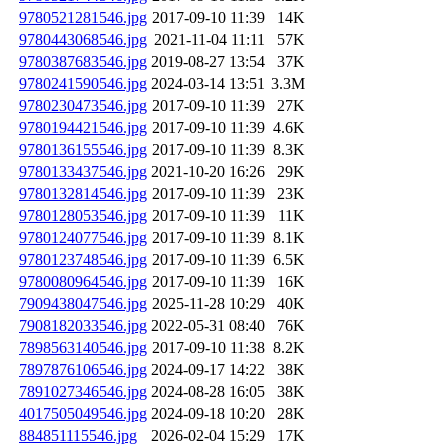
9780521281546.jpg
2017-09-10 11:39
14K
9780443068546.jpg
2021-11-04 11:11
57K
9780387683546.jpg
2019-08-27 13:54
37K
9780241590546.jpg
2024-03-14 13:51
3.3M
9780230473546.jpg
2017-09-10 11:39
27K
9780194421546.jpg
2017-09-10 11:39
4.6K
9780136155546.jpg
2017-09-10 11:39
8.3K
9780133437546.jpg
2021-10-20 16:26
29K
9780132814546.jpg
2017-09-10 11:39
23K
9780128053546.jpg
2017-09-10 11:39
11K
9780124077546.jpg
2017-09-10 11:39
8.1K
9780123748546.jpg
2017-09-10 11:39
6.5K
9780080964546.jpg
2017-09-10 11:39
16K
7909438047546.jpg
2025-11-28 10:29
40K
7908182033546.jpg
2022-05-31 08:40
76K
7898563140546.jpg
2017-09-10 11:38
8.2K
7897876106546.jpg
2024-09-17 14:22
38K
7891027346546.jpg
2024-08-28 16:05
38K
4017505049546.jpg
2024-09-18 10:20
28K
884851115546.jpg
2026-02-04 15:29
17K