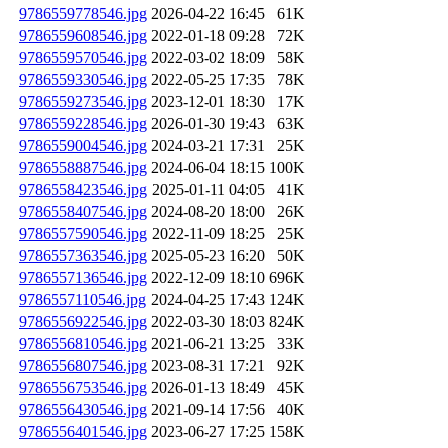
9786559778546.jpg
2026-04-22 16:45
61K
9786559608546.jpg
2022-01-18 09:28
72K
9786559570546.jpg
2022-03-02 18:09
58K
9786559330546.jpg
2022-05-25 17:35
78K
9786559273546.jpg
2023-12-01 18:30
17K
9786559228546.jpg
2026-01-30 19:43
63K
9786559004546.jpg
2024-03-21 17:31
25K
9786558887546.jpg
2024-06-04 18:15
100K
9786558423546.jpg
2025-01-11 04:05
41K
9786558407546.jpg
2024-08-20 18:00
26K
9786557590546.jpg
2022-11-09 18:25
25K
9786557363546.jpg
2025-05-23 16:20
50K
9786557136546.jpg
2022-12-09 18:10
696K
9786557110546.jpg
2024-04-25 17:43
124K
9786556922546.jpg
2022-03-30 18:03
824K
9786556810546.jpg
2021-06-21 13:25
33K
9786556807546.jpg
2023-08-31 17:21
92K
9786556753546.jpg
2026-01-13 18:49
45K
9786556430546.jpg
2021-09-14 17:56
40K
9786556401546.jpg
2023-06-27 17:25
158K