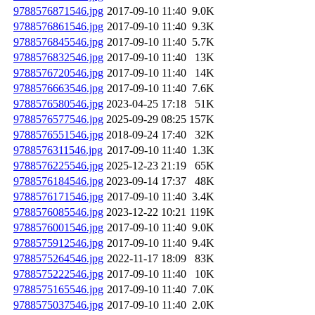
9788576871546.jpg
2017-09-10 11:40
9.0K
9788576861546.jpg
2017-09-10 11:40
9.3K
9788576845546.jpg
2017-09-10 11:40
5.7K
9788576832546.jpg
2017-09-10 11:40
13K
9788576720546.jpg
2017-09-10 11:40
14K
9788576663546.jpg
2017-09-10 11:40
7.6K
9788576580546.jpg
2023-04-25 17:18
51K
9788576577546.jpg
2025-09-29 08:25
157K
9788576551546.jpg
2018-09-24 17:40
32K
9788576311546.jpg
2017-09-10 11:40
1.3K
9788576225546.jpg
2025-12-23 21:19
65K
9788576184546.jpg
2023-09-14 17:37
48K
9788576171546.jpg
2017-09-10 11:40
3.4K
9788576085546.jpg
2023-12-22 10:21
119K
9788576001546.jpg
2017-09-10 11:40
9.0K
9788575912546.jpg
2017-09-10 11:40
9.4K
9788575264546.jpg
2022-11-17 18:09
83K
9788575222546.jpg
2017-09-10 11:40
10K
9788575165546.jpg
2017-09-10 11:40
7.0K
9788575037546.jpg
2017-09-10 11:40
2.0K