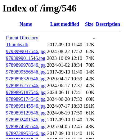
Index of /img/546
Name
Last modified
Size
Description
Parent Directory
-
Thumbs.db
2017-09-10 11:40
12K
9793999037546.jpg
2024-08-22 17:52
62K
9793999011546.jpg
2023-10-09 12:10
74K
9789899978546.jpg
2024-01-02 18:34
70K
9789899556546.jpg
2017-09-10 11:40
14K
9789896320546.jpg
2020-04-17 10:59
42K
9789895257546.jpg
2024-06-17 17:37
42K
9789895187546.jpg
2024-06-11 17:41
60K
9789895174546.jpg
2024-06-20 17:32
60K
9789895145546.jpg
2024-07-17 18:33
191K
9789895129546.jpg
2024-06-19 17:50
61K
9789892401546.jpg
2017-09-10 11:40
12K
9789874595546.jpg
2025-04-05 12:45
43K
9789728953546.jpg
2017-09-10 11:40
11K