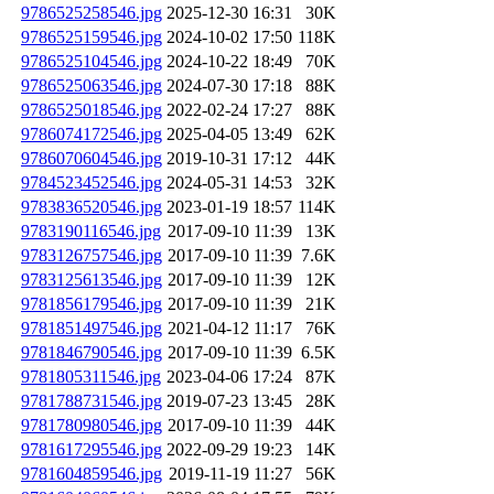
9786525258546.jpg
2025-12-30 16:31
30K
9786525159546.jpg
2024-10-02 17:50
118K
9786525104546.jpg
2024-10-22 18:49
70K
9786525063546.jpg
2024-07-30 17:18
88K
9786525018546.jpg
2022-02-24 17:27
88K
9786074172546.jpg
2025-04-05 13:49
62K
9786070604546.jpg
2019-10-31 17:12
44K
9784523452546.jpg
2024-05-31 14:53
32K
9783836520546.jpg
2023-01-19 18:57
114K
9783190116546.jpg
2017-09-10 11:39
13K
9783126757546.jpg
2017-09-10 11:39
7.6K
9783125613546.jpg
2017-09-10 11:39
12K
9781856179546.jpg
2017-09-10 11:39
21K
9781851497546.jpg
2021-04-12 11:17
76K
9781846790546.jpg
2017-09-10 11:39
6.5K
9781805311546.jpg
2023-04-06 17:24
87K
9781788731546.jpg
2019-07-23 13:45
28K
9781780980546.jpg
2017-09-10 11:39
44K
9781617295546.jpg
2022-09-29 19:23
14K
9781604859546.jpg
2019-11-19 11:27
56K