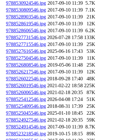
9788530924546.jpg
2017-09-10 11:39
5.7K
9788530809546.jpg
2017-09-10 11:39
7.1K
9788528903546.jpg
2017-09-10 11:39
21K
9788528619546.jpg
2017-09-10 11:39
12K
9788528606546.jpg
2017-09-10 11:39
6.2K
9788527731546.jpg
2026-07-28 17:58
133K
9788527715546.jpg
2017-09-10 11:39
25K
9788527616546.jpg
2025-06-16 17:43
53K
9788527504546.jpg
2017-09-10 11:39
11K
9788526808546.jpg
2019-05-06 11:48
25K
9788526217546.jpg
2017-09-10 11:39
12K
9788526022546.jpg
2018-09-28 17:40
48K
9788526019546.jpg
2021-02-22 18:58
225K
9788526006546.jpg
2021-02-18 20:35
87K
9788525412546.jpg
2026-04-08 17:24
51K
9788525409546.jpg
2018-08-31 17:39
25K
9788525045546.jpg
2025-01-10 18:45
22K
9788524927546.jpg
2021-02-18 20:35
59K
9788524914546.jpg
2017-09-10 11:39
8.7K
9788523218546.jpg
2019-10-15 18:15
89K