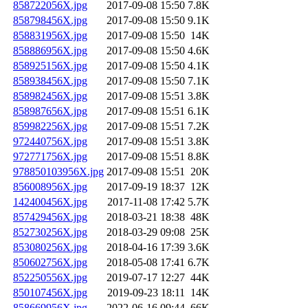
858722056X.jpg
2017-09-08 15:50
7.8K
858798456X.jpg
2017-09-08 15:50
9.1K
858831956X.jpg
2017-09-08 15:50
14K
858886956X.jpg
2017-09-08 15:50
4.6K
858925156X.jpg
2017-09-08 15:50
4.1K
858938456X.jpg
2017-09-08 15:50
7.1K
858982456X.jpg
2017-09-08 15:51
3.8K
858987656X.jpg
2017-09-08 15:51
6.1K
859982256X.jpg
2017-09-08 15:51
7.2K
972440756X.jpg
2017-09-08 15:51
3.8K
972771756X.jpg
2017-09-08 15:51
8.8K
978850103956X.jpg
2017-09-08 15:51
20K
856008956X.jpg
2017-09-19 18:37
12K
142400456X.jpg
2017-11-08 17:42
5.7K
857429456X.jpg
2018-03-21 18:38
48K
852730256X.jpg
2018-03-29 09:08
25K
853080256X.jpg
2018-04-16 17:39
3.6K
850602756X.jpg
2018-05-08 17:41
6.7K
852250556X.jpg
2019-07-17 12:27
44K
850107456X.jpg
2019-09-23 18:11
14K
858669956X.jpg
2022-06-16 09:44
66K