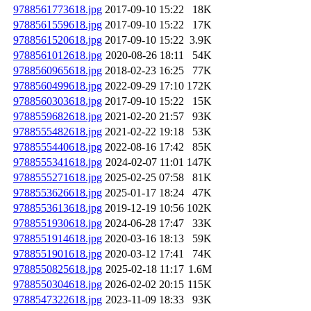
9788561773618.jpg
2017-09-10 15:22
18K
9788561559618.jpg
2017-09-10 15:22
17K
9788561520618.jpg
2017-09-10 15:22
3.9K
9788561012618.jpg
2020-08-26 18:11
54K
9788560965618.jpg
2018-02-23 16:25
77K
9788560499618.jpg
2022-09-29 17:10
172K
9788560303618.jpg
2017-09-10 15:22
15K
9788559682618.jpg
2021-02-20 21:57
93K
9788555482618.jpg
2021-02-22 19:18
53K
9788555440618.jpg
2022-08-16 17:42
85K
9788555341618.jpg
2024-02-07 11:01
147K
9788555271618.jpg
2025-02-25 07:58
81K
9788553626618.jpg
2025-01-17 18:24
47K
9788553613618.jpg
2019-12-19 10:56
102K
9788551930618.jpg
2024-06-28 17:47
33K
9788551914618.jpg
2020-03-16 18:13
59K
9788551901618.jpg
2020-03-12 17:41
74K
9788550825618.jpg
2025-02-18 11:17
1.6M
9788550304618.jpg
2026-02-02 20:15
115K
9788547322618.jpg
2023-11-09 18:33
93K