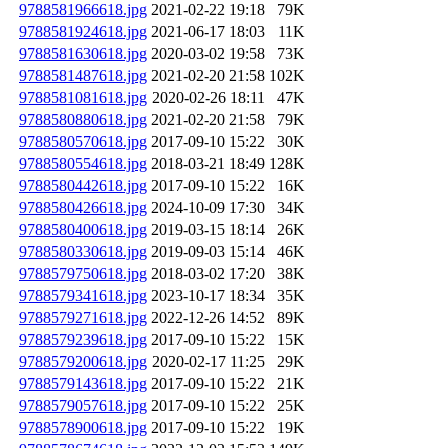
9788581966618.jpg
2021-02-22 19:18
79K
9788581924618.jpg
2021-06-17 18:03
11K
9788581630618.jpg
2020-03-02 19:58
73K
9788581487618.jpg
2021-02-20 21:58
102K
9788581081618.jpg
2020-02-26 18:11
47K
9788580880618.jpg
2021-02-20 21:58
79K
9788580570618.jpg
2017-09-10 15:22
30K
9788580554618.jpg
2018-03-21 18:49
128K
9788580442618.jpg
2017-09-10 15:22
16K
9788580426618.jpg
2024-10-09 17:30
34K
9788580400618.jpg
2019-03-15 18:14
26K
9788580330618.jpg
2019-09-03 15:14
46K
9788579750618.jpg
2018-03-02 17:20
38K
9788579341618.jpg
2023-10-17 18:34
35K
9788579271618.jpg
2022-12-26 14:52
89K
9788579239618.jpg
2017-09-10 15:22
15K
9788579200618.jpg
2020-02-17 11:25
29K
9788579143618.jpg
2017-09-10 15:22
21K
9788579057618.jpg
2017-09-10 15:22
25K
9788578900618.jpg
2017-09-10 15:22
19K