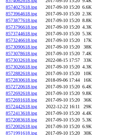
8574062618.jpg
2017-09-10 15:20
9.4K
8574027618.jpg
2017-09-10 15:20
6.6K
8573964618.jpg
2017-09-10 15:20
2.3K
8573877618.jpg
2017-09-10 15:20
8.8K
8573796618.jpg
2017-09-10 15:20
4.3K
8573744618.jpg
2017-09-10 15:20
5.3K
8573246618.jpg
2017-09-10 15:20
17K
8573090618.jpg
2017-09-10 15:20
38K
8573078618.jpg
2017-09-10 15:20
7.4K
8573032618.jpg
2022-08-15 17:57
33K
8573026618.jpg
2017-09-10 15:20
4.3K
8572882618.jpg
2017-09-10 15:20
10K
8572830618.jpg
2018-09-06 17:44
16K
8572720618.jpg
2017-09-10 15:20
6.4K
8572692618.jpg
2017-09-10 15:20
9.8K
8572691618.jpg
2017-09-10 15:20
36K
8572442618.jpg
2022-12-22 16:11
29K
8572413618.jpg
2017-09-10 15:20
4.4K
8572083618.jpg
2017-09-10 15:20
5.3K
8572002618.jpg
2017-09-10 15:20
6.9K
8571991618.jpg
2017-09-10 15:20
30K