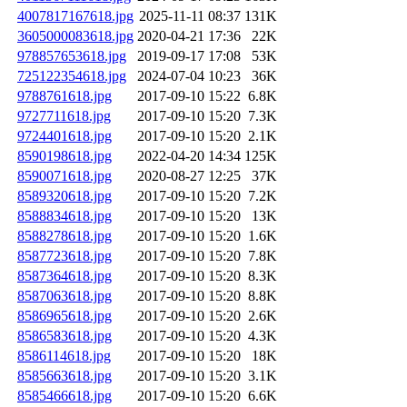
4007817167618.jpg
2025-11-11 08:37
131K
3605000083618.jpg
2020-04-21 17:36
22K
978857653618.jpg
2019-09-17 17:08
53K
725122354618.jpg
2024-07-04 10:23
36K
9788761618.jpg
2017-09-10 15:22
6.8K
9727711618.jpg
2017-09-10 15:20
7.3K
9724401618.jpg
2017-09-10 15:20
2.1K
8590198618.jpg
2022-04-20 14:34
125K
8590071618.jpg
2020-08-27 12:25
37K
8589320618.jpg
2017-09-10 15:20
7.2K
8588834618.jpg
2017-09-10 15:20
13K
8588278618.jpg
2017-09-10 15:20
1.6K
8587723618.jpg
2017-09-10 15:20
7.8K
8587364618.jpg
2017-09-10 15:20
8.3K
8587063618.jpg
2017-09-10 15:20
8.8K
8586965618.jpg
2017-09-10 15:20
2.6K
8586583618.jpg
2017-09-10 15:20
4.3K
8586114618.jpg
2017-09-10 15:20
18K
8585663618.jpg
2017-09-10 15:20
3.1K
8585466618.jpg
2017-09-10 15:20
6.6K