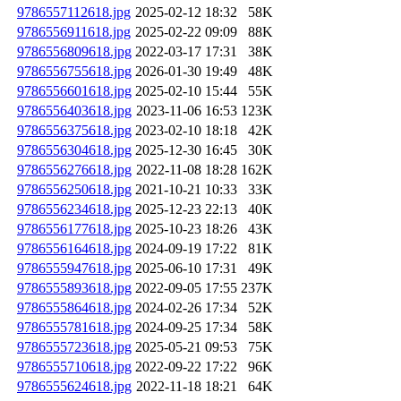
9786557112618.jpg
2025-02-12 18:32
58K
9786556911618.jpg
2025-02-22 09:09
88K
9786556809618.jpg
2022-03-17 17:31
38K
9786556755618.jpg
2026-01-30 19:49
48K
9786556601618.jpg
2025-02-10 15:44
55K
9786556403618.jpg
2023-11-06 16:53
123K
9786556375618.jpg
2023-02-10 18:18
42K
9786556304618.jpg
2025-12-30 16:45
30K
9786556276618.jpg
2022-11-08 18:28
162K
9786556250618.jpg
2021-10-21 10:33
33K
9786556234618.jpg
2025-12-23 22:13
40K
9786556177618.jpg
2025-10-23 18:26
43K
9786556164618.jpg
2024-09-19 17:22
81K
9786555947618.jpg
2025-06-10 17:31
49K
9786555893618.jpg
2022-09-05 17:55
237K
9786555864618.jpg
2024-02-26 17:34
52K
9786555781618.jpg
2024-09-25 17:34
58K
9786555723618.jpg
2025-05-21 09:53
75K
9786555710618.jpg
2022-09-22 17:22
96K
9786555624618.jpg
2022-11-18 18:21
64K