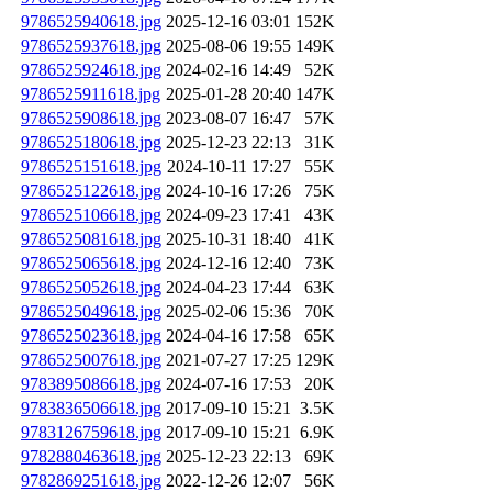
9786525940618.jpg
2025-12-16 03:01
152K
9786525937618.jpg
2025-08-06 19:55
149K
9786525924618.jpg
2024-02-16 14:49
52K
9786525911618.jpg
2025-01-28 20:40
147K
9786525908618.jpg
2023-08-07 16:47
57K
9786525180618.jpg
2025-12-23 22:13
31K
9786525151618.jpg
2024-10-11 17:27
55K
9786525122618.jpg
2024-10-16 17:26
75K
9786525106618.jpg
2024-09-23 17:41
43K
9786525081618.jpg
2025-10-31 18:40
41K
9786525065618.jpg
2024-12-16 12:40
73K
9786525052618.jpg
2024-04-23 17:44
63K
9786525049618.jpg
2025-02-06 15:36
70K
9786525023618.jpg
2024-04-16 17:58
65K
9786525007618.jpg
2021-07-27 17:25
129K
9783895086618.jpg
2024-07-16 17:53
20K
9783836506618.jpg
2017-09-10 15:21
3.5K
9783126759618.jpg
2017-09-10 15:21
6.9K
9782880463618.jpg
2025-12-23 22:13
69K
9782869251618.jpg
2022-12-26 12:07
56K