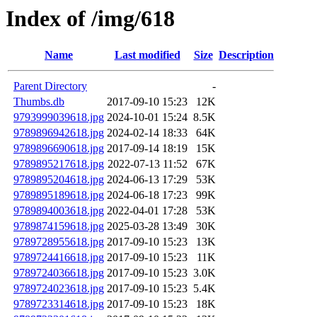
Index of /img/618
Name
Last modified
Size
Description
Parent Directory
-
Thumbs.db
2017-09-10 15:23
12K
9793999039618.jpg
2024-10-01 15:24
8.5K
9789896942618.jpg
2024-02-14 18:33
64K
9789896690618.jpg
2017-09-14 18:19
15K
9789895217618.jpg
2022-07-13 11:52
67K
9789895204618.jpg
2024-06-13 17:29
53K
9789895189618.jpg
2024-06-18 17:23
99K
9789894003618.jpg
2022-04-01 17:28
53K
9789874159618.jpg
2025-03-28 13:49
30K
9789728955618.jpg
2017-09-10 15:23
13K
9789724416618.jpg
2017-09-10 15:23
11K
9789724036618.jpg
2017-09-10 15:23
3.0K
9789724023618.jpg
2017-09-10 15:23
5.4K
9789723314618.jpg
2017-09-10 15:23
18K