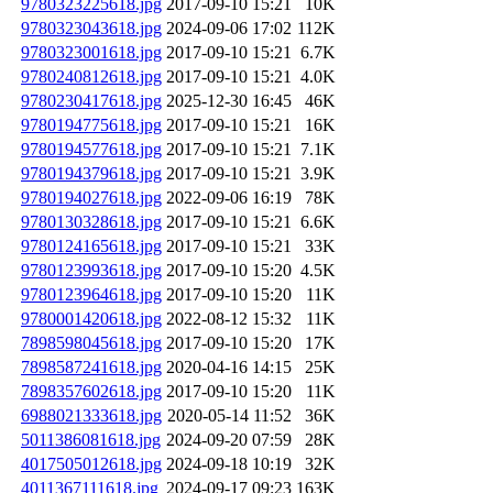
9780323225618.jpg
2017-09-10 15:21
10K
9780323043618.jpg
2024-09-06 17:02
112K
9780323001618.jpg
2017-09-10 15:21
6.7K
9780240812618.jpg
2017-09-10 15:21
4.0K
9780230417618.jpg
2025-12-30 16:45
46K
9780194775618.jpg
2017-09-10 15:21
16K
9780194577618.jpg
2017-09-10 15:21
7.1K
9780194379618.jpg
2017-09-10 15:21
3.9K
9780194027618.jpg
2022-09-06 16:19
78K
9780130328618.jpg
2017-09-10 15:21
6.6K
9780124165618.jpg
2017-09-10 15:21
33K
9780123993618.jpg
2017-09-10 15:20
4.5K
9780123964618.jpg
2017-09-10 15:20
11K
9780001420618.jpg
2022-08-12 15:32
11K
7898598045618.jpg
2017-09-10 15:20
17K
7898587241618.jpg
2020-04-16 14:15
25K
7898357602618.jpg
2017-09-10 15:20
11K
6988021333618.jpg
2020-05-14 11:52
36K
5011386081618.jpg
2024-09-20 07:59
28K
4017505012618.jpg
2024-09-18 10:19
32K
4011367111618.jpg
2024-09-17 09:23
163K