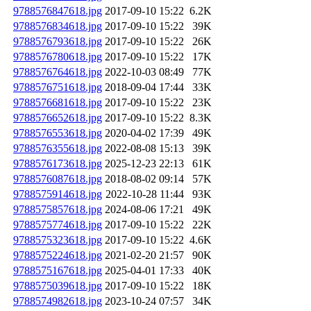
9788576847618.jpg
2017-09-10 15:22
6.2K
9788576834618.jpg
2017-09-10 15:22
39K
9788576793618.jpg
2017-09-10 15:22
26K
9788576780618.jpg
2017-09-10 15:22
17K
9788576764618.jpg
2022-10-03 08:49
77K
9788576751618.jpg
2018-09-04 17:44
33K
9788576681618.jpg
2017-09-10 15:22
23K
9788576652618.jpg
2017-09-10 15:22
8.3K
9788576553618.jpg
2020-04-02 17:39
49K
9788576355618.jpg
2022-08-08 15:13
39K
9788576173618.jpg
2025-12-23 22:13
61K
9788576087618.jpg
2018-08-02 09:14
57K
9788575914618.jpg
2022-10-28 11:44
93K
9788575857618.jpg
2024-08-06 17:21
49K
9788575774618.jpg
2017-09-10 15:22
22K
9788575323618.jpg
2017-09-10 15:22
4.6K
9788575224618.jpg
2021-02-20 21:57
90K
9788575167618.jpg
2025-04-01 17:33
40K
9788575039618.jpg
2017-09-10 15:22
18K
9788574982618.jpg
2023-10-24 07:57
34K