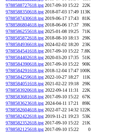
9788588727618.jpg
2017-09-10 15:22
22K
9788588350618.jpg
2018-07-03 17:49
113K
9788587430618.jpg
2019-06-17 17:43
81K
9788586804618.jpg
2018-06-06 17:37
39K
9788586255618.jpg
2025-01-08 19:25
71K
9788585872618.jpg
2018-08-10 18:13
29K
9788584936618.jpg
2024-02-02 18:20
23K
9788584541618.jpg
2017-09-10 15:22
7.8K
9788584402618.jpg
2020-03-20 17:35
51K
9788584390618.jpg
2017-09-10 15:22
90K
9788584291618.jpg
2018-12-04 17:47
100K
9788584259618.jpg
2022-10-27 18:27
11K
9788584051618.jpg
2021-02-22 19:18
29K
9788583920618.jpg
2022-09-14 11:31
22K
9788583681618.jpg
2017-09-10 15:22
67K
9788583623618.jpg
2024-04-11 17:21
89K
9788582604618.jpg
2022-07-22 14:32
122K
9788582422618.jpg
2019-11-21 19:23
53K
9788582352618.jpg
2017-09-10 15:22
21K
9788582125618.jpg
2017-09-10 15:22
0