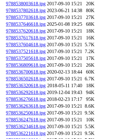
9788538003618.jpg
2017-09-10 15:21
20K
9788537802618.jpg
2023-06-21 14:38
80K
9788537703618.jpg
2017-09-10 15:21
27K
9788537646618.jpg
2025-01-08 19:25
68K
9788537620618.jpg
2017-09-10 15:21
18K
9788537617618.jpg
2017-09-10 15:21
16K
9788537604618.jpg
2017-09-10 15:21
5.7K
9788537521618.jpg
2017-09-10 15:21
7.2K
9788537505618.jpg
2017-09-10 15:21
17K
9788536809618.jpg
2017-09-10 15:21
26K
9788536700618.jpg
2020-02-13 18:44
60K
9788536502618.jpg
2017-09-10 15:21
6.7K
9788536320618.jpg
2018-05-11 17:40
18K
9788536292618.jpg
2019-12-04 19:43
94K
9788536276618.jpg
2018-02-23 17:17
95K
9788536263618.jpg
2017-09-10 15:21
8.6K
9788536250618.jpg
2017-09-10 15:21
9.5K
9788536247618.jpg
2017-09-10 15:21
10K
9788536234618.jpg
2017-09-10 15:21
5.5K
9788536221618.jpg
2017-09-10 15:21
9.5K