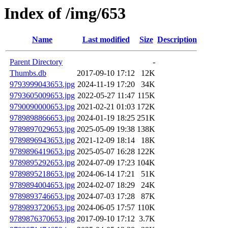
Index of /img/653
Name
Last modified
Size
Description
Parent Directory
-
Thumbs.db
2017-09-10 17:12
12K
9793999043653.jpg
2024-11-19 17:20
34K
9793605009653.jpg
2022-05-27 11:47
115K
9790090000653.jpg
2021-02-21 01:03
172K
9789898866653.jpg
2024-01-19 18:25
251K
9789897029653.jpg
2025-05-09 19:38
138K
9789896943653.jpg
2021-12-09 18:14
18K
9789896419653.jpg
2025-05-07 16:28
122K
9789895292653.jpg
2024-07-09 17:23
104K
9789895218653.jpg
2024-06-14 17:21
51K
9789894004653.jpg
2024-02-07 18:29
24K
9789893746653.jpg
2024-07-03 17:28
87K
9789893720653.jpg
2024-06-05 17:57
110K
9789876370653.jpg
2017-09-10 17:12
3.7K