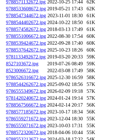
9788571132672.jpg
2022-10-25 17:44
62K
9788533608672.jpg
2019-05-21 17:43
62K
9788547344672.jpg
2023-11-01 18:30
61K
9788544402672.jpg
2024-10-22 18:50
61K
9788574582672.jpg
2018-03-13 17:49
61K
9788551006672.jpg
2022-08-30 17:54
60K
9788539424672.jpg
2022-09-28 17:40
60K
9788537642672.jpg
2025-10-23 18:26
60K
9781133492672.jpg
2019-03-20 20:33
59K
8527103672.jpg
2019-07-26 08:49
59K
8523006672.jpg
2022-03-08 17:49
58K
9786526316672.jpg
2025-12-30 16:59
58K
9788544262672.jpg
2025-09-02 18:56
57K
9786555349672.jpg
2026-02-09 19:18
57K
9781420240672.jpg
2024-01-24 19:14
57K
9788567566672.jpg
2024-02-14 20:17
56K
9788577185672.jpg
2023-10-17 18:34
56K
9786559271672.jpg
2023-12-04 18:30
55K
9786555071672.jpg
2023-10-03 17:31
55K
9788572320672.jpg
2018-04-06 10:44
55K
9788553213672.jpg
2024-03-18 17:32
54K