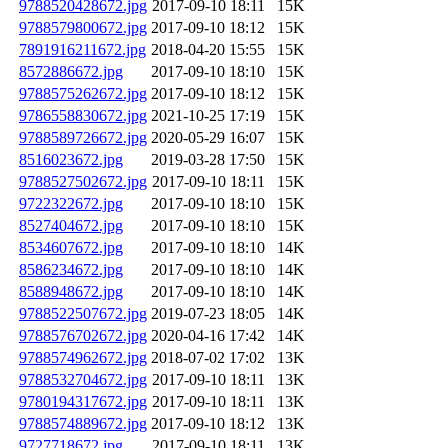
9788520428672.jpg
2017-09-10 18:11
15K
9788579800672.jpg
2017-09-10 18:12
15K
7891916211672.jpg
2018-04-20 15:55
15K
8572886672.jpg
2017-09-10 18:10
15K
9788575262672.jpg
2017-09-10 18:12
15K
9786558830672.jpg
2021-10-25 17:19
15K
9788589726672.jpg
2020-05-29 16:07
15K
8516023672.jpg
2019-03-28 17:50
15K
9788527502672.jpg
2017-09-10 18:11
15K
9722322672.jpg
2017-09-10 18:10
15K
8527404672.jpg
2017-09-10 18:10
15K
8534607672.jpg
2017-09-10 18:10
14K
8586234672.jpg
2017-09-10 18:10
14K
8588948672.jpg
2017-09-10 18:10
14K
9788522507672.jpg
2019-07-23 18:05
14K
9788576702672.jpg
2020-04-16 17:42
14K
9788574962672.jpg
2018-07-02 17:02
13K
9788532704672.jpg
2017-09-10 18:11
13K
9780194317672.jpg
2017-09-10 18:11
13K
9788574889672.jpg
2017-09-10 18:12
13K
9727718672.jpg
2017-09-10 18:11
13K