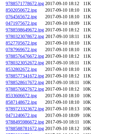
9788571778672.jpg
2017-09-10 18:12
11K
8502050672.jpg
2017-09-10 18:10
11K
0764565672.jpg
2017-09-10 18:10
11K
0471975672.jpg
2017-09-10 18:09
11K
9788598649672.jpg
2017-09-10 18:12
11K
9780323078672.jpg
2017-09-10 18:11
11K
8527705672.jpg
2017-09-10 18:10
11K
0787969672.jpg
2017-09-10 18:10
11K
9788576476672.jpg
2017-09-10 18:12
11K
9780323052672.jpg
2017-09-10 18:11
11K
8532802672.jpg
2017-09-10 18:10
11K
9788577341672.jpg
2017-09-10 18:12
11K
9788528617672.jpg
2017-09-10 18:11
10K
9788576827672.jpg
2017-09-10 18:12
10K
8533606672.jpg
2017-09-10 18:10
10K
8587148672.jpg
2017-09-10 18:10
10K
9789723323672.jpg
2017-09-10 18:13
10K
0471240672.jpg
2017-09-10 18:09
10K
9788495986672.jpg
2017-09-10 18:11
10K
9788588781672.jpg
2017-09-10 18:12
10K