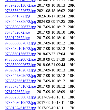
9789725613672.jpg
2017-09-10 18:13
20K
9786556272672.jpg
2021-08-18 16:02
20K
8578441672.jpg
2023-10-17 18:34
20K
9786558885672.jpg
2024-08-09 17:25
20K
9788539820672.jpg
2017-09-10 18:12
20K
8573482672.jpg
2017-09-10 18:10
19K
8589127672.jpg
2017-09-10 18:10
19K
9788538067672.jpg
2017-09-10 18:12
19K
9788539101672.jpg
2017-09-10 18:12
19K
9788560156672.jpg
2018-02-23 17:04
19K
9788560820672.jpg
2018-09-05 17:39
19K
9788539002672.jpg
2018-06-21 09:44
19K
9789896162672.jpg
2017-09-10 18:13
18K
9788547302672.jpg
2017-09-10 18:12
18K
9788576661672.jpg
2017-09-10 18:12
18K
9788573451672.jpg
2017-09-10 18:12
18K
0761973672.jpg
2017-09-10 18:09
18K
9780323036672.jpg
2017-09-10 18:11
18K
9788503010672.jpg
2017-09-10 18:11
18K
9780132461672.jpg
2017-09-10 18:11
17K