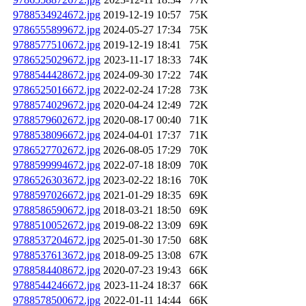
9788534924672.jpg
2019-12-19 10:57
75K
9786555899672.jpg
2024-05-27 17:34
75K
9788577510672.jpg
2019-12-19 18:41
75K
9786525029672.jpg
2023-11-17 18:33
74K
9788544428672.jpg
2024-09-30 17:22
74K
9786525016672.jpg
2022-02-24 17:28
73K
9788574029672.jpg
2020-04-24 12:49
72K
9788579602672.jpg
2020-08-17 00:40
71K
9788538096672.jpg
2024-04-01 17:37
71K
9786527702672.jpg
2026-08-05 17:29
70K
9788599994672.jpg
2022-07-18 18:09
70K
9786526303672.jpg
2023-02-22 18:16
70K
9788597026672.jpg
2021-01-29 18:35
69K
9788586590672.jpg
2018-03-21 18:50
69K
9788510052672.jpg
2019-08-22 13:09
69K
9788537204672.jpg
2025-01-30 17:50
68K
9788537613672.jpg
2018-09-25 13:08
67K
9788584408672.jpg
2020-07-23 19:43
66K
9788544246672.jpg
2023-11-24 18:37
66K
9788578500672.jpg
2022-01-11 14:44
66K