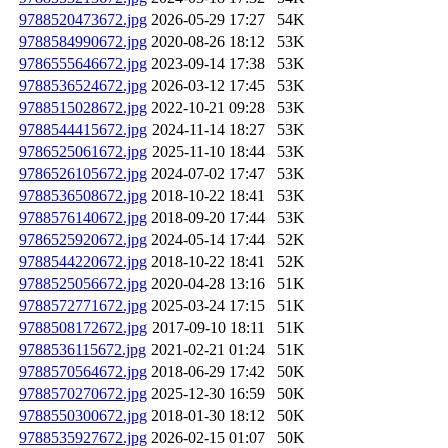
9788520473672.jpg
2026-05-29 17:27
54K
9788584990672.jpg
2020-08-26 18:12
53K
9786555646672.jpg
2023-09-14 17:38
53K
9788536524672.jpg
2026-03-12 17:45
53K
9788515028672.jpg
2022-10-21 09:28
53K
9788544415672.jpg
2024-11-14 18:27
53K
9786525061672.jpg
2025-11-10 18:44
53K
9786526105672.jpg
2024-07-02 17:47
53K
9788536508672.jpg
2018-10-22 18:41
53K
9788576140672.jpg
2018-09-20 17:44
53K
9786525920672.jpg
2024-05-14 17:44
52K
9788544220672.jpg
2018-10-22 18:41
52K
9788525056672.jpg
2020-04-28 13:16
51K
9788572771672.jpg
2025-03-24 17:15
51K
9788508172672.jpg
2017-09-10 18:11
51K
9788536115672.jpg
2021-02-21 01:24
51K
9788570564672.jpg
2018-06-29 17:42
50K
9788570270672.jpg
2025-12-30 16:59
50K
9788550300672.jpg
2018-01-30 18:12
50K
9788535927672.jpg
2026-02-15 01:07
50K