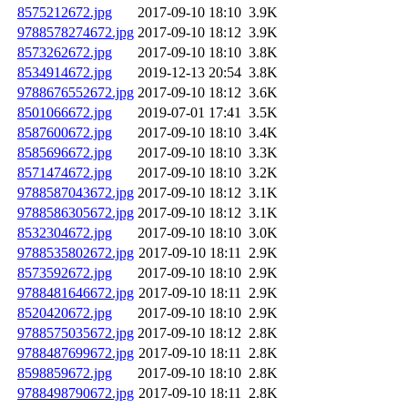
8575212672.jpg
2017-09-10 18:10
3.9K
9788578274672.jpg
2017-09-10 18:12
3.9K
8573262672.jpg
2017-09-10 18:10
3.8K
8534914672.jpg
2019-12-13 20:54
3.8K
9788676552672.jpg
2017-09-10 18:12
3.6K
8501066672.jpg
2019-07-01 17:41
3.5K
8587600672.jpg
2017-09-10 18:10
3.4K
8585696672.jpg
2017-09-10 18:10
3.3K
8571474672.jpg
2017-09-10 18:10
3.2K
9788587043672.jpg
2017-09-10 18:12
3.1K
9788586305672.jpg
2017-09-10 18:12
3.1K
8532304672.jpg
2017-09-10 18:10
3.0K
9788535802672.jpg
2017-09-10 18:11
2.9K
8573592672.jpg
2017-09-10 18:10
2.9K
9788481646672.jpg
2017-09-10 18:11
2.9K
8520420672.jpg
2017-09-10 18:10
2.9K
9788575035672.jpg
2017-09-10 18:12
2.8K
9788487699672.jpg
2017-09-10 18:11
2.8K
8598859672.jpg
2017-09-10 18:10
2.8K
9788498790672.jpg
2017-09-10 18:11
2.8K