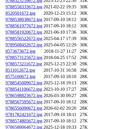
9788523216672.jpg
2025-12-23 22:30
31K
9788558333672.jpg
2021-02-22 19:35
30K
8520501672.jpg
2020-12-23 15:12
30K
9788538038672.jpg
2017-09-10 18:12
30K
9788561977672.jpg
2017-09-10 18:12
30K
9788581920672.jpg
2021-06-10 17:36
30K
9788556522672.jpg
2025-04-17 17:39
30K
9789508452672.jpg
2025-04-05 12:29
30K
8573673672.jpg
2018-11-27 11:27
29K
9788573125672.jpg
2018-04-25 17:52
29K
9788573211672.jpg
2025-12-23 22:30
29K
8511012672.jpg
2017-10-31 16:58
29K
8575160672.jpg
2017-09-10 18:10
28K
9788545009672.jpg
2025-12-18 19:13
28K
9788541106672.jpg
2023-10-10 17:27
28K
9786598823672.jpg
2026-03-30 09:27
28K
9788567595672.jpg
2017-09-10 18:12
28K
9786556090672.jpg
2026-02-02 20:20
28K
9781782421672.jpg
2017-09-10 18:11
27K
9788574805672.jpg
2017-09-10 18:12
27K
9786588064672.jpg
2025-12-18 19:33
27K