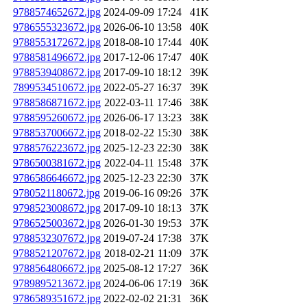
9788574652672.jpg
2024-09-09 17:24
41K
9786555323672.jpg
2026-06-10 13:58
40K
9788553172672.jpg
2018-08-10 17:44
40K
9788581496672.jpg
2017-12-06 17:47
40K
9788539408672.jpg
2017-09-10 18:12
39K
7899534510672.jpg
2022-05-27 16:37
39K
9788586871672.jpg
2022-03-11 17:46
38K
9788595260672.jpg
2026-06-17 13:23
38K
9788537006672.jpg
2018-02-22 15:30
38K
9788576223672.jpg
2025-12-23 22:30
38K
9786500381672.jpg
2022-04-11 15:48
37K
9786586646672.jpg
2025-12-23 22:30
37K
9780521180672.jpg
2019-06-16 09:26
37K
9798523008672.jpg
2017-09-10 18:13
37K
9786525003672.jpg
2026-01-30 19:53
37K
9788532307672.jpg
2019-07-24 17:38
37K
9788521207672.jpg
2018-02-21 11:09
37K
9788564806672.jpg
2025-08-12 17:27
36K
9789895213672.jpg
2024-06-06 17:19
36K
9786589351672.jpg
2022-02-02 21:31
36K