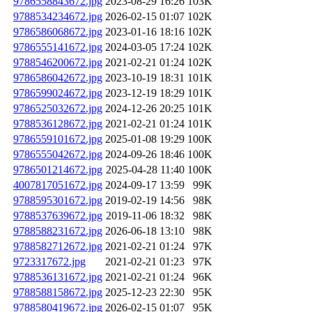
9786558843672.jpg
2023-08-29 16:26
103K
9788534234672.jpg
2026-02-15 01:07
102K
9786586068672.jpg
2023-01-16 18:16
102K
9786555141672.jpg
2024-03-05 17:24
102K
9788546200672.jpg
2021-02-21 01:24
102K
9786586042672.jpg
2023-10-19 18:31
101K
9786599024672.jpg
2023-12-19 18:29
101K
9786525032672.jpg
2024-12-26 20:25
101K
9788536128672.jpg
2021-02-21 01:24
101K
9786559101672.jpg
2025-01-08 19:29
100K
9786555042672.jpg
2024-09-26 18:46
100K
9786501214672.jpg
2025-04-28 11:40
100K
4007817051672.jpg
2024-09-17 13:59
99K
9788595301672.jpg
2019-02-19 14:56
98K
9788537639672.jpg
2019-11-06 18:32
98K
9788588231672.jpg
2026-06-18 13:10
98K
9788582712672.jpg
2021-02-21 01:24
97K
9723317672.jpg
2021-02-21 01:23
97K
9788536131672.jpg
2021-02-21 01:24
96K
9788588158672.jpg
2025-12-23 22:30
95K
9788580419672.jpg
2026-02-15 01:07
95K