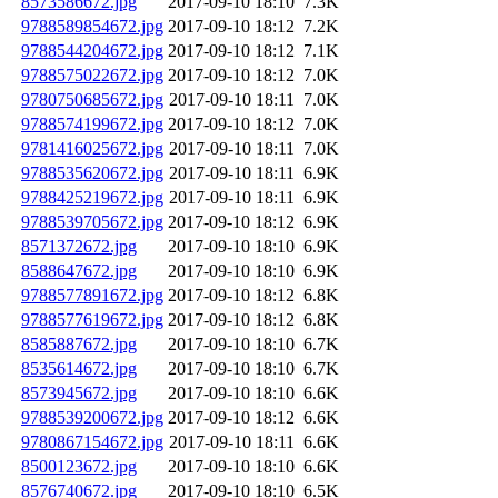
8573586672.jpg
2017-09-10 18:10
7.3K
9788589854672.jpg
2017-09-10 18:12
7.2K
9788544204672.jpg
2017-09-10 18:12
7.1K
9788575022672.jpg
2017-09-10 18:12
7.0K
9780750685672.jpg
2017-09-10 18:11
7.0K
9788574199672.jpg
2017-09-10 18:12
7.0K
9781416025672.jpg
2017-09-10 18:11
7.0K
9788535620672.jpg
2017-09-10 18:11
6.9K
9788425219672.jpg
2017-09-10 18:11
6.9K
9788539705672.jpg
2017-09-10 18:12
6.9K
8571372672.jpg
2017-09-10 18:10
6.9K
8588647672.jpg
2017-09-10 18:10
6.9K
9788577891672.jpg
2017-09-10 18:12
6.8K
9788577619672.jpg
2017-09-10 18:12
6.8K
8585887672.jpg
2017-09-10 18:10
6.7K
8535614672.jpg
2017-09-10 18:10
6.7K
8573945672.jpg
2017-09-10 18:10
6.6K
9788539200672.jpg
2017-09-10 18:12
6.6K
9780867154672.jpg
2017-09-10 18:11
6.6K
8500123672.jpg
2017-09-10 18:10
6.6K
8576740672.jpg
2017-09-10 18:10
6.5K