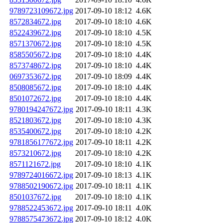
9789723109672.jpg
2017-09-10 18:12
4.6K
8572834672.jpg
2017-09-10 18:10
4.6K
8522439672.jpg
2017-09-10 18:10
4.5K
8571370672.jpg
2017-09-10 18:10
4.5K
8585505672.jpg
2017-09-10 18:10
4.4K
8573748672.jpg
2017-09-10 18:10
4.4K
0697353672.jpg
2017-09-10 18:09
4.4K
8508085672.jpg
2017-09-10 18:10
4.4K
8501072672.jpg
2017-09-10 18:10
4.4K
9780194247672.jpg
2017-09-10 18:11
4.3K
8521803672.jpg
2017-09-10 18:10
4.3K
8535400672.jpg
2017-09-10 18:10
4.2K
9781856177672.jpg
2017-09-10 18:11
4.2K
8573210672.jpg
2017-09-10 18:10
4.2K
8571121672.jpg
2017-09-10 18:10
4.1K
9789724016672.jpg
2017-09-10 18:13
4.1K
9788502190672.jpg
2017-09-10 18:11
4.1K
8501037672.jpg
2017-09-10 18:10
4.1K
9788522453672.jpg
2017-09-10 18:11
4.0K
9788575473672.jpg
2017-09-10 18:12
4.0K