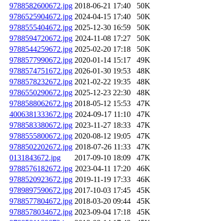
9788582600672.jpg
2018-06-21 17:40
50K
9786525904672.jpg
2024-04-15 17:40
50K
9788555404672.jpg
2025-12-30 16:59
50K
9788594720672.jpg
2024-11-08 17:27
50K
9788544259672.jpg
2025-02-20 17:18
50K
9788577990672.jpg
2020-01-14 15:17
49K
9788574751672.jpg
2026-01-30 19:53
48K
9788578232672.jpg
2021-02-22 19:35
48K
9786550290672.jpg
2025-12-23 22:30
48K
9788588062672.jpg
2018-05-12 15:53
47K
4006381333672.jpg
2024-09-17 11:10
47K
9788583380672.jpg
2023-11-27 18:33
47K
9788555800672.jpg
2020-08-12 19:05
47K
9788502202672.jpg
2018-07-26 11:33
47K
0131843672.jpg
2017-09-10 18:09
47K
9788576182672.jpg
2023-04-11 17:20
46K
9788520923672.jpg
2019-11-19 17:33
46K
9789897590672.jpg
2017-10-03 17:45
45K
9788577804672.jpg
2018-03-20 09:44
45K
9788578034672.jpg
2023-09-04 17:18
45K