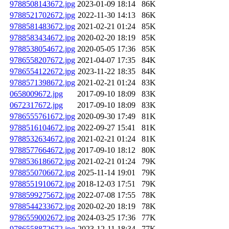
9788508143672.jpg
2023-01-09 18:14
86K
9788521702672.jpg
2022-11-30 14:13
86K
9788581483672.jpg
2021-02-21 01:24
85K
9788583434672.jpg
2020-02-20 18:19
85K
9788538054672.jpg
2020-05-05 17:36
85K
9786558207672.jpg
2021-04-07 17:35
84K
9786554122672.jpg
2023-11-22 18:35
84K
9788571398672.jpg
2021-02-21 01:24
83K
0658009672.jpg
2017-09-10 18:09
83K
0672317672.jpg
2017-09-10 18:09
83K
9786555761672.jpg
2020-09-30 17:49
81K
9788516104672.jpg
2022-09-27 15:41
81K
9788532634672.jpg
2021-02-21 01:24
81K
9788577664672.jpg
2017-09-10 18:12
80K
9788536186672.jpg
2021-02-21 01:24
79K
9788550706672.jpg
2025-11-14 19:01
79K
9788551910672.jpg
2018-12-03 17:51
79K
9788599275672.jpg
2022-07-08 17:55
78K
9788544233672.jpg
2020-02-20 18:19
78K
9786559002672.jpg
2024-03-25 17:36
77K
9786558872672.jpg
2023-12-11 18:34
77K