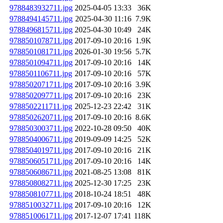
9788483932711.jpg
2025-04-05 13:33
36K
9788494145711.jpg
2025-04-30 11:16
7.9K
9788496815711.jpg
2025-04-30 10:49
24K
9788501078711.jpg
2017-09-10 20:16
1.9K
9788501081711.jpg
2026-01-30 19:56
5.7K
9788501094711.jpg
2017-09-10 20:16
14K
9788501106711.jpg
2017-09-10 20:16
57K
9788502071711.jpg
2017-09-10 20:16
3.9K
9788502097711.jpg
2017-09-10 20:16
23K
9788502211711.jpg
2025-12-23 22:42
31K
9788502620711.jpg
2017-09-10 20:16
8.6K
9788503003711.jpg
2022-10-28 09:50
40K
9788504006711.jpg
2019-09-09 14:25
52K
9788504019711.jpg
2017-09-10 20:16
21K
9788506051711.jpg
2017-09-10 20:16
14K
9788506086711.jpg
2021-08-25 13:08
81K
9788508082711.jpg
2025-12-30 17:25
23K
9788508107711.jpg
2018-10-24 18:51
48K
9788510032711.jpg
2017-09-10 20:16
12K
9788510061711.jpg
2017-12-07 17:41
118K