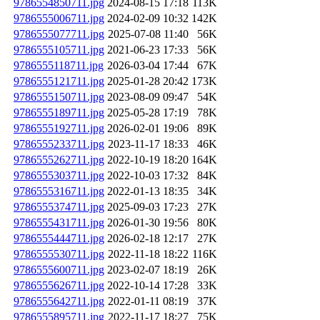
9786554850711.jpg
2024-08-15 17:18
113K
9786555006711.jpg
2024-02-09 10:32
142K
9786555077711.jpg
2025-07-08 11:40
56K
9786555105711.jpg
2021-06-23 17:33
56K
9786555118711.jpg
2026-03-04 17:44
67K
9786555121711.jpg
2025-01-28 20:42
173K
9786555150711.jpg
2023-08-09 09:47
54K
9786555189711.jpg
2025-05-28 17:19
78K
9786555192711.jpg
2026-02-01 19:06
89K
9786555233711.jpg
2023-11-17 18:33
46K
9786555262711.jpg
2022-10-19 18:20
164K
9786555303711.jpg
2022-10-03 17:32
84K
9786555316711.jpg
2022-01-13 18:35
34K
9786555374711.jpg
2025-09-03 17:23
27K
9786555431711.jpg
2026-01-30 19:56
80K
9786555444711.jpg
2026-02-18 12:17
27K
9786555530711.jpg
2022-11-18 18:22
116K
9786555600711.jpg
2023-02-07 18:19
26K
9786555626711.jpg
2022-10-14 17:28
33K
9786555642711.jpg
2022-01-11 08:19
37K
9786555895711.jpg
2022-11-17 18:27
75K