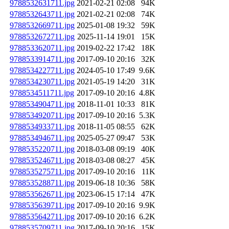
9788532631711.jpg
2021-02-21 02:08
94K
9788532643711.jpg
2021-02-21 02:08
74K
9788532669711.jpg
2025-01-08 19:32
59K
9788532672711.jpg
2025-11-14 19:01
15K
9788533620711.jpg
2019-02-22 17:42
18K
9788533914711.jpg
2017-09-10 20:16
32K
9788534227711.jpg
2024-05-10 17:49
9.6K
9788534230711.jpg
2021-05-19 14:20
31K
9788534511711.jpg
2017-09-10 20:16
4.8K
9788534904711.jpg
2018-11-01 10:33
81K
9788534920711.jpg
2017-09-10 20:16
5.3K
9788534933711.jpg
2018-11-05 08:55
62K
9788534946711.jpg
2025-05-27 09:47
53K
9788535220711.jpg
2018-03-08 09:19
40K
9788535246711.jpg
2018-03-08 08:27
45K
9788535275711.jpg
2017-09-10 20:16
11K
9788535288711.jpg
2019-06-18 10:36
58K
9788535626711.jpg
2023-06-15 17:14
47K
9788535639711.jpg
2017-09-10 20:16
9.9K
9788535642711.jpg
2017-09-10 20:16
6.2K
9788535709711.jpg
2017-09-10 20:16
15K