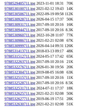
9788529405711.jpg
2023-11-01 18:31
70K
9788530100711.jpg
2021-02-12 19:43
14K
9788530506711.jpg
2022-09-19 09:58
112K
9788530928711.jpg
2026-04-15 17:37
50K
9788530931711.jpg
2017-09-10 20:16
16K
9788530944711.jpg
2017-09-10 20:16
8.3K
9788530960711.jpg
2022-10-28 11:07
77K
9788530986711.jpg
2021-02-21 02:08
67K
9788530999711.jpg
2026-04-14 09:31
126K
9788531413711.jpg
2018-03-13 09:17
48K
9788531512711.jpg
2024-05-17 17:42
65K
9788532263711.jpg
2017-09-10 20:16
21K
9788532276711.jpg
2026-01-30 19:56
20K
9788532304711.jpg
2019-08-05 16:08
63K
9788532515711.jpg
2017-09-10 20:16
11K
9788532528711.jpg
2017-09-10 20:16
8.5K
9788532531711.jpg
2024-07-11 17:37
18K
9788532625711.jpg
2021-02-21 02:08
50K
9788532627711.jpg
2019-06-19 17:51
28K
9788532630711.jpg
2021-02-21 02:08
51K