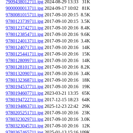
7909438012711.jpg
2024-08-29 13:33
31K
9000000013711.jpg
2024-09-17 10:02
81K
9780081015711.jpg
2017-09-10 20:15
8.5K
9780123739711.jpg
2017-09-10 20:15
3.5K
9780123742711.jpg
2017-09-10 20:16
8.4K
9780123854711.jpg
2017-09-10 20:16
9.6K
9780124013711.jpg
2017-09-10 20:16
3.4K
9780124071711.jpg
2017-09-10 20:16
14K
9780125441711.jpg
2017-09-10 20:16
15K
9780128099711.jpg
2017-09-10 20:16
14K
9780128101711.jpg
2017-09-10 20:16
8.2K
9780132090711.jpg
2017-09-10 20:16
3.4K
9780132368711.jpg
2017-09-10 20:16
18K
9780194537711.jpg
2017-09-10 20:16
19K
9780194607711.jpg
2023-03-21 13:35
65K
9780194722711.jpg
2017-12-15 18:23
64K
9780194863711.jpg
2025-12-23 22:42
29K
9780205251711.jpg
2017-09-10 20:16
23K
9780323029711.jpg
2017-09-10 20:16
3.0K
9780323045711.jpg
2017-09-10 20:16
12K
9780367465711.jpg
2025-01-13 15:16
109K