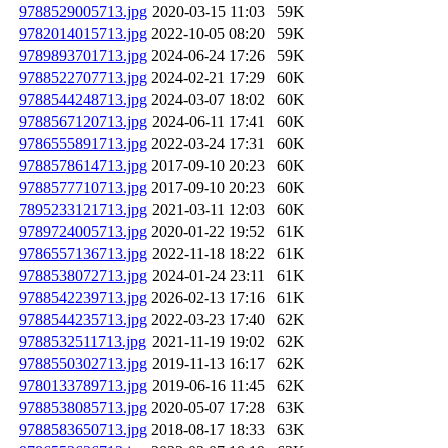
9788529005713.jpg
2020-03-15 11:03
59K
9782014015713.jpg
2022-10-05 08:20
59K
9789893701713.jpg
2024-06-24 17:26
59K
9788522707713.jpg
2024-02-21 17:29
60K
9788544248713.jpg
2024-03-07 18:02
60K
9788567120713.jpg
2024-06-11 17:41
60K
9786555891713.jpg
2022-03-24 17:31
60K
9788578614713.jpg
2017-09-10 20:23
60K
9788577710713.jpg
2017-09-10 20:23
60K
7895233121713.jpg
2021-03-11 12:03
60K
9789724005713.jpg
2020-01-22 19:52
61K
9786557136713.jpg
2022-11-18 18:22
61K
9788538072713.jpg
2024-01-24 23:11
61K
9788542239713.jpg
2026-02-13 17:16
61K
9788544235713.jpg
2022-03-23 17:40
62K
9788532511713.jpg
2021-11-19 19:02
62K
9788550302713.jpg
2019-11-13 16:17
62K
9780133789713.jpg
2019-06-16 11:45
62K
9788538085713.jpg
2020-05-07 17:28
63K
9788583650713.jpg
2018-08-17 18:33
63K