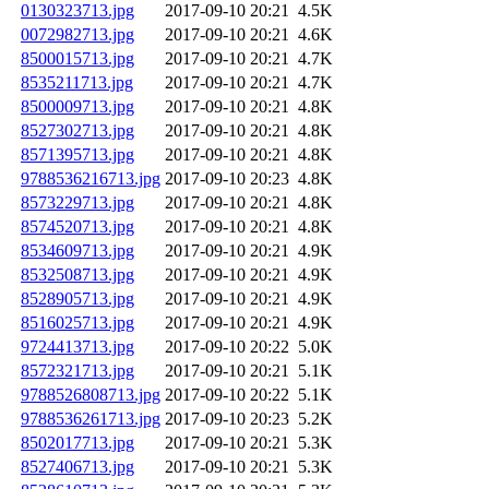
0130323713.jpg
2017-09-10 20:21
4.5K
0072982713.jpg
2017-09-10 20:21
4.6K
8500015713.jpg
2017-09-10 20:21
4.7K
8535211713.jpg
2017-09-10 20:21
4.7K
8500009713.jpg
2017-09-10 20:21
4.8K
8527302713.jpg
2017-09-10 20:21
4.8K
8571395713.jpg
2017-09-10 20:21
4.8K
9788536216713.jpg
2017-09-10 20:23
4.8K
8573229713.jpg
2017-09-10 20:21
4.8K
8574520713.jpg
2017-09-10 20:21
4.8K
8534609713.jpg
2017-09-10 20:21
4.9K
8532508713.jpg
2017-09-10 20:21
4.9K
8528905713.jpg
2017-09-10 20:21
4.9K
8516025713.jpg
2017-09-10 20:21
4.9K
9724413713.jpg
2017-09-10 20:22
5.0K
8572321713.jpg
2017-09-10 20:21
5.1K
9788526808713.jpg
2017-09-10 20:22
5.1K
9788536261713.jpg
2017-09-10 20:23
5.2K
8502017713.jpg
2017-09-10 20:21
5.3K
8527406713.jpg
2017-09-10 20:21
5.3K