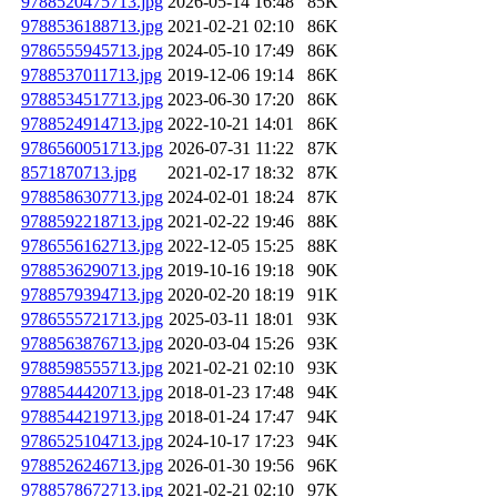
9788520475713.jpg
2026-05-14 16:48
85K
9788536188713.jpg
2021-02-21 02:10
86K
9786555945713.jpg
2024-05-10 17:49
86K
9788537011713.jpg
2019-12-06 19:14
86K
9788534517713.jpg
2023-06-30 17:20
86K
9788524914713.jpg
2022-10-21 14:01
86K
9786560051713.jpg
2026-07-31 11:22
87K
8571870713.jpg
2021-02-17 18:32
87K
9788586307713.jpg
2024-02-01 18:24
87K
9788592218713.jpg
2021-02-22 19:46
88K
9786556162713.jpg
2022-12-05 15:25
88K
9788536290713.jpg
2019-10-16 19:18
90K
9788579394713.jpg
2020-02-20 18:19
91K
9786555721713.jpg
2025-03-11 18:01
93K
9788563876713.jpg
2020-03-04 15:26
93K
9788598555713.jpg
2021-02-21 02:10
93K
9788544420713.jpg
2018-01-23 17:48
94K
9788544219713.jpg
2018-01-24 17:47
94K
9786525104713.jpg
2024-10-17 17:23
94K
9788526246713.jpg
2026-01-30 19:56
96K
9788578672713.jpg
2021-02-21 02:10
97K