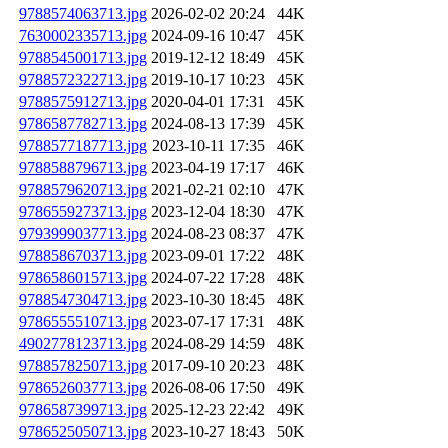
9788574063713.jpg
2026-02-02 20:24
44K
7630002335713.jpg
2024-09-16 10:47
45K
9788545001713.jpg
2019-12-12 18:49
45K
9788572322713.jpg
2019-10-17 10:23
45K
9788575912713.jpg
2020-04-01 17:31
45K
9786587782713.jpg
2024-08-13 17:39
45K
9788577187713.jpg
2023-10-11 17:35
46K
9788588796713.jpg
2023-04-19 17:17
46K
9788579620713.jpg
2021-02-21 02:10
47K
9786559273713.jpg
2023-12-04 18:30
47K
9793999037713.jpg
2024-08-23 08:37
47K
9788586703713.jpg
2023-09-01 17:22
48K
9786586015713.jpg
2024-07-22 17:28
48K
9788547304713.jpg
2023-10-30 18:45
48K
9786555510713.jpg
2023-07-17 17:31
48K
4902778123713.jpg
2024-08-29 14:59
48K
9788578250713.jpg
2017-09-10 20:23
48K
9786526037713.jpg
2026-08-06 17:50
49K
9786587399713.jpg
2025-12-23 22:42
49K
9786525050713.jpg
2023-10-27 18:43
50K