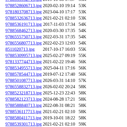
9788528606713.jpg
2020-02-10 19:14
53K
9781803708713.jpg
2023-04-10 17:17
53K
9788532636713.jpg
2021-02-21 02:10
53K
9788536191713.jpg
2017-11-03 17:34
54K
9788568462713.jpg
2020-03-30 17:35
54K
9786555750713.jpg
2022-03-31 17:35
54K
9786556807713.jpg
2022-02-23 12:03
54K
8511020713.jpg
2017-10-17 16:03
55K
9788530995713.jpg
2025-02-27 09:19
55K
9781337744713.jpg
2021-02-22 19:46
56K
9788534955713.jpg
2025-04-11 17:16
56K
9788578544713.jpg
2019-07-12 17:40
56K
9788501087713.jpg
2026-03-31 14:10
57K
9786558832713.jpg
2026-02-02 20:24
58K
9788523218713.jpg
2025-12-23 22:43
58K
9788582123713.jpg
2024-08-28 17:21
58K
9788588840713.jpg
2022-08-31 08:21
58K
9788536117713.jpg
2021-02-21 02:10
58K
9788580411713.jpg
2019-10-01 18:22
58K
9788539301713.jpg
2021-02-21 02:10
59K