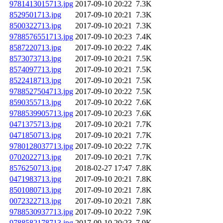
9781413015713.jpg
2017-09-10 20:22
7.3K
8529501713.jpg
2017-09-10 20:21
7.3K
8500322713.jpg
2017-09-10 20:21
7.3K
9788576551713.jpg
2017-09-10 20:23
7.4K
8587220713.jpg
2017-09-10 20:22
7.4K
8573073713.jpg
2017-09-10 20:21
7.5K
8574097713.jpg
2017-09-10 20:21
7.5K
8522418713.jpg
2017-09-10 20:21
7.5K
9788527504713.jpg
2017-09-10 20:22
7.5K
8590355713.jpg
2017-09-10 20:22
7.6K
9788539905713.jpg
2017-09-10 20:23
7.6K
0471375713.jpg
2017-09-10 20:21
7.7K
0471850713.jpg
2017-09-10 20:21
7.7K
9780128037713.jpg
2017-09-10 20:22
7.7K
0702022713.jpg
2017-09-10 20:21
7.7K
8576250713.jpg
2018-02-27 17:47
7.8K
0471983713.jpg
2017-09-10 20:21
7.8K
8501080713.jpg
2017-09-10 20:21
7.8K
0072322713.jpg
2017-09-10 20:21
7.8K
9788530937713.jpg
2017-09-10 20:22
7.9K
9788582178713.jpg
2017-09-10 20:23
7.9K