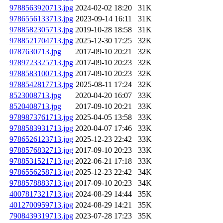
9788563920713.jpg
2024-02-02 18:20
31K
9786556133713.jpg
2023-09-14 16:11
31K
9788582305713.jpg
2019-10-28 18:58
31K
9788521704713.jpg
2025-12-30 17:25
32K
0787630713.jpg
2017-09-10 20:21
32K
9789723325713.jpg
2017-09-10 20:23
32K
9788583100713.jpg
2017-09-10 20:23
32K
9788542817713.jpg
2025-08-11 17:24
32K
8523008713.jpg
2020-04-20 16:07
33K
8520408713.jpg
2017-09-10 20:21
33K
9789873761713.jpg
2025-04-05 13:58
33K
9788583931713.jpg
2020-04-07 17:46
33K
9786526123713.jpg
2025-12-23 22:42
33K
9788576832713.jpg
2017-09-10 20:23
33K
9788531521713.jpg
2022-06-21 17:18
33K
9786556258713.jpg
2025-12-23 22:42
34K
9788578883713.jpg
2017-09-10 20:23
34K
4007817321713.jpg
2024-08-29 14:44
35K
4012700959713.jpg
2024-08-29 14:21
35K
7908439319713.jpg
2023-07-28 17:23
35K