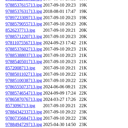
9788537615713.jpg
2017-09-10 20:23
19K
9788537631713.jpg
2018-08-01 17:47
19K
9789723309713.jpg
2017-09-10 20:23
19K
9788579055713.jpg
2017-09-10 20:23
20K
8526237713.jpg
2017-09-10 20:21
20K
9788571220713.jpg
2017-09-10 20:23
20K
9781107556713.jpg
2024-09-23 17:42
21K
9788537602713.jpg
2017-09-10 20:23
21K
9788538803713.jpg
2017-09-10 20:23
21K
9788540501713.jpg
2017-09-10 20:23
21K
8572008713.jpg
2017-09-10 20:21
21K
9788501102713.jpg
2017-09-10 20:22
21K
9788510038713.jpg
2017-09-10 20:22
22K
9786555073713.jpg
2024-06-06 08:21
22K
9788574654713.jpg
2024-09-09 17:24
22K
9786587076713.jpg
2024-03-27 17:26
22K
8573096713.jpg
2017-09-10 20:21
22K
9788434233713.jpg
2017-09-10 20:22
23K
9780735684713.jpg
2017-09-10 20:22
23K
9788494729713.jpg
2025-04-30 14:50
23K