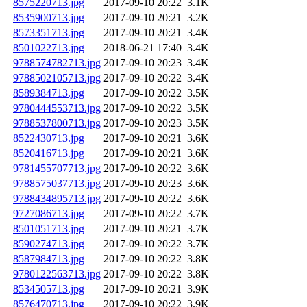
8575220713.jpg
2017-09-10 20:22
3.1K
8535900713.jpg
2017-09-10 20:21
3.2K
8573351713.jpg
2017-09-10 20:21
3.4K
8501022713.jpg
2018-06-21 17:40
3.4K
9788574782713.jpg
2017-09-10 20:23
3.4K
9788502105713.jpg
2017-09-10 20:22
3.4K
8589384713.jpg
2017-09-10 20:22
3.5K
9780444553713.jpg
2017-09-10 20:22
3.5K
9788537800713.jpg
2017-09-10 20:23
3.5K
8522430713.jpg
2017-09-10 20:21
3.6K
8520416713.jpg
2017-09-10 20:21
3.6K
9781455707713.jpg
2017-09-10 20:22
3.6K
9788575037713.jpg
2017-09-10 20:23
3.6K
9788434895713.jpg
2017-09-10 20:22
3.6K
9727086713.jpg
2017-09-10 20:22
3.7K
8501051713.jpg
2017-09-10 20:21
3.7K
8590274713.jpg
2017-09-10 20:22
3.7K
8587984713.jpg
2017-09-10 20:22
3.8K
9780122563713.jpg
2017-09-10 20:22
3.8K
8534505713.jpg
2017-09-10 20:21
3.9K
8576470713.jpg
2017-09-10 20:22
3.9K