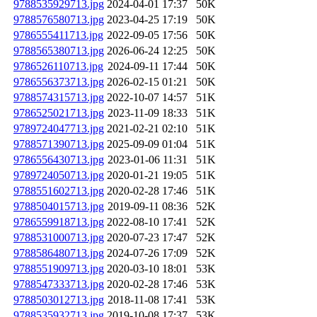
9788535929713.jpg
2024-04-01 17:37
50K
9788576580713.jpg
2023-04-25 17:19
50K
9786555411713.jpg
2022-09-05 17:56
50K
9788565380713.jpg
2026-06-24 12:25
50K
9786526110713.jpg
2024-09-11 17:44
50K
9786556373713.jpg
2026-02-15 01:21
50K
9788574315713.jpg
2022-10-07 14:57
51K
9786525021713.jpg
2023-11-09 18:33
51K
9789724047713.jpg
2021-02-21 02:10
51K
9788571390713.jpg
2025-09-09 01:04
51K
9786556430713.jpg
2023-01-06 11:31
51K
9789724050713.jpg
2020-01-21 19:05
51K
9788551602713.jpg
2020-02-28 17:46
51K
9788504015713.jpg
2019-09-11 08:36
52K
9786559918713.jpg
2022-08-10 17:41
52K
9788531000713.jpg
2020-07-23 17:47
52K
9788586480713.jpg
2024-07-26 17:09
52K
9788551909713.jpg
2020-03-10 18:01
53K
9788547333713.jpg
2020-02-28 17:46
53K
9788503012713.jpg
2018-11-08 17:41
53K
9788535932713.jpg
2019-10-08 17:37
53K