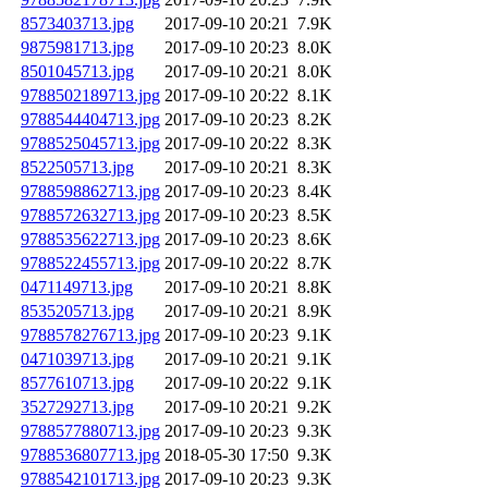
8573403713.jpg
2017-09-10 20:21
7.9K
9875981713.jpg
2017-09-10 20:23
8.0K
8501045713.jpg
2017-09-10 20:21
8.0K
9788502189713.jpg
2017-09-10 20:22
8.1K
9788544404713.jpg
2017-09-10 20:23
8.2K
9788525045713.jpg
2017-09-10 20:22
8.3K
8522505713.jpg
2017-09-10 20:21
8.3K
9788598862713.jpg
2017-09-10 20:23
8.4K
9788572632713.jpg
2017-09-10 20:23
8.5K
9788535622713.jpg
2017-09-10 20:23
8.6K
9788522455713.jpg
2017-09-10 20:22
8.7K
0471149713.jpg
2017-09-10 20:21
8.8K
8535205713.jpg
2017-09-10 20:21
8.9K
9788578276713.jpg
2017-09-10 20:23
9.1K
0471039713.jpg
2017-09-10 20:21
9.1K
8577610713.jpg
2017-09-10 20:22
9.1K
3527292713.jpg
2017-09-10 20:21
9.2K
9788577880713.jpg
2017-09-10 20:23
9.3K
9788536807713.jpg
2018-05-30 17:50
9.3K
9788542101713.jpg
2017-09-10 20:23
9.3K