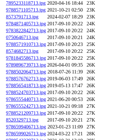
7895233118713.jpg
2020-04-16 18:44
23K
9788571105713.jpg
2021-10-21 02:50
23K
8573791713.jpg
2024-02-07 18:29
23K
9784871405713.jpg
2017-09-10 20:22
24K
9783822842713.jpg
2017-09-10 20:22
24K
0750646713.jpg
2017-09-10 20:21
24K
9788571910713.jpg
2017-09-10 20:23
25K
8574682713.jpg
2017-09-10 20:22
25K
9781845586713.jpg
2017-09-10 20:22
25K
9789896739713.jpg
2026-04-01 09:35
26K
9788502064713.jpg
2018-07-26 11:39
26K
9788576762713.jpg
2019-06-03 17:49
26K
9788565418713.jpg
2019-05-13 17:47
26K
9788524703713.jpg
2017-09-10 20:22
26K
9786555440713.jpg
2021-06-20 00:53
26K
9786555242713.jpg
2021-10-21 09:18
27K
9788521209713.jpg
2017-09-10 20:22
27K
8520329713.jpg
2017-09-10 20:21
27K
9786599406713.jpg
2023-01-23 11:09
27K
9786599026713.jpg
2024-03-22 17:21
28K