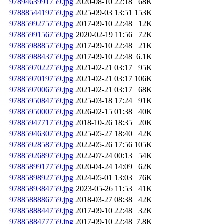
9789463991759.jpg
2020-08-10 22:18
68K
9788854419759.jpg
2025-09-03 13:51
153K
9788599275759.jpg
2017-09-10 22:48
12K
9788599156759.jpg
2020-02-19 11:56
72K
9788598885759.jpg
2017-09-10 22:48
21K
9788598843759.jpg
2017-09-10 22:48
6.1K
9788597022759.jpg
2021-02-21 03:17
95K
9788597019759.jpg
2021-02-21 03:17
106K
9788597006759.jpg
2021-02-21 03:17
68K
9788595084759.jpg
2025-03-18 17:24
91K
9788595000759.jpg
2026-02-15 01:38
40K
9788594771759.jpg
2018-10-26 18:35
20K
9788594630759.jpg
2025-05-27 18:40
42K
9788592858759.jpg
2022-05-26 17:56
105K
9788592689759.jpg
2022-07-24 00:13
54K
9788589917759.jpg
2020-04-24 14:09
62K
9788589892759.jpg
2024-05-01 13:03
76K
9788589384759.jpg
2023-05-26 11:53
41K
9788588886759.jpg
2018-03-27 08:38
42K
9788588844759.jpg
2017-09-10 22:48
32K
9788588477759.jpg
2017-09-10 22:48
7.8K