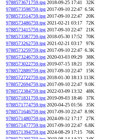
9788573671759.jpg
2018-09-25 17:41
32K
9788573598759.jpg
2017-09-10 22:47
6.5K
9788573514759.jpg
2017-09-10 22:47
20K
9788573486759.jpg
2021-02-21 03:17
72K
9788573415759.jpg
2017-09-10 22:47
21K
9788573387759.jpg
2018-05-30 17:52
70K
9788573262759.jpg
2021-02-21 03:17
97K
9788573259759.jpg
2017-09-10 22:47
6.3K
9788573246759.jpg
2020-03-03 09:29
38K
9788573022759.jpg
2019-07-15 18:21
35K
9788572889759.jpg
2017-09-10 22:47
15K
9788572722759.jpg
2018-01-30 18:13
113K
9788572694759.jpg
2017-09-10 22:47
9.0K
9788572384759.jpg
2022-03-09 13:32
48K
9788571831759.jpg
2019-09-03 18:46
37K
9788571774759.jpg
2020-04-25 01:56
35K
9788571646759.jpg
2017-09-10 22:47
8.9K
9788571480759.jpg
2024-09-12 17:17
27K
9788571477759.jpg
2017-09-10 22:47
6.8K
9788571394759.jpg
2024-08-29 17:15
76K
9788571295759.jpg
2019-08-14 14:22
34K