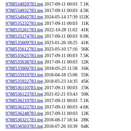
9788534929783.jpg
2017-09-11 00:03
7.1K
9788534932783.jpg
2017-09-11 00:03
4.5K
9788534945783.jpg
2024-05-14 17:39
112K
9788535232783.jpg
2017-09-11 00:03
11K
9788535261783.jpg
2022-10-28 11:02
41K
9788535274783.jpg
2017-09-11 00:03
9.9K
9788535609783.jpg
2023-01-26 18:25
41K
9788535612783.jpg
2023-05-10 17:16
56K
9788535625783.jpg
2017-09-11 00:03
7.5K
9788535638783.jpg
2017-09-11 00:03
12K
9788535906783.jpg
2018-05-25 11:58
16K
9788535919783.jpg
2018-04-18 15:06
55K
9788535922783.jpg
2018-05-23 14:35
45K
9788536110783.jpg
2017-09-11 00:03
15K
9788536123783.jpg
2021-02-21 03:43
50K
9788536219783.jpg
2017-09-11 00:03
7.1K
9788536222783.jpg
2017-09-11 00:03
4.6K
9788536248783.jpg
2017-09-11 00:03
12K
9788536321783.jpg
2018-08-17 18:34
28K
9788536503783.jpg
2018-07-26 10:39
64K