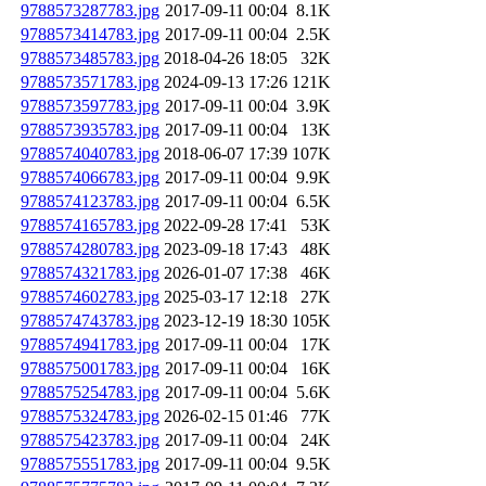
9788573287783.jpg
2017-09-11 00:04
8.1K
9788573414783.jpg
2017-09-11 00:04
2.5K
9788573485783.jpg
2018-04-26 18:05
32K
9788573571783.jpg
2024-09-13 17:26
121K
9788573597783.jpg
2017-09-11 00:04
3.9K
9788573935783.jpg
2017-09-11 00:04
13K
9788574040783.jpg
2018-06-07 17:39
107K
9788574066783.jpg
2017-09-11 00:04
9.9K
9788574123783.jpg
2017-09-11 00:04
6.5K
9788574165783.jpg
2022-09-28 17:41
53K
9788574280783.jpg
2023-09-18 17:43
48K
9788574321783.jpg
2026-01-07 17:38
46K
9788574602783.jpg
2025-03-17 12:18
27K
9788574743783.jpg
2023-12-19 18:30
105K
9788574941783.jpg
2017-09-11 00:04
17K
9788575001783.jpg
2017-09-11 00:04
16K
9788575254783.jpg
2017-09-11 00:04
5.6K
9788575324783.jpg
2026-02-15 01:46
77K
9788575423783.jpg
2017-09-11 00:04
24K
9788575551783.jpg
2017-09-11 00:04
9.5K