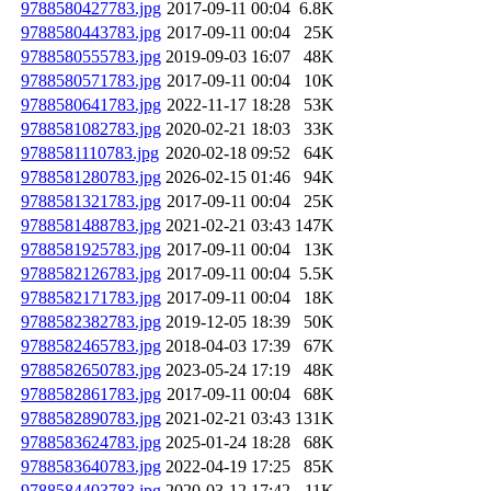
9788580427783.jpg
2017-09-11 00:04
6.8K
9788580443783.jpg
2017-09-11 00:04
25K
9788580555783.jpg
2019-09-03 16:07
48K
9788580571783.jpg
2017-09-11 00:04
10K
9788580641783.jpg
2022-11-17 18:28
53K
9788581082783.jpg
2020-02-21 18:03
33K
9788581110783.jpg
2020-02-18 09:52
64K
9788581280783.jpg
2026-02-15 01:46
94K
9788581321783.jpg
2017-09-11 00:04
25K
9788581488783.jpg
2021-02-21 03:43
147K
9788581925783.jpg
2017-09-11 00:04
13K
9788582126783.jpg
2017-09-11 00:04
5.5K
9788582171783.jpg
2017-09-11 00:04
18K
9788582382783.jpg
2019-12-05 18:39
50K
9788582465783.jpg
2018-04-03 17:39
67K
9788582650783.jpg
2023-05-24 17:19
48K
9788582861783.jpg
2017-09-11 00:04
68K
9788582890783.jpg
2021-02-21 03:43
131K
9788583624783.jpg
2025-01-24 18:28
68K
9788583640783.jpg
2022-04-19 17:25
85K
9788584403783.jpg
2020-03-12 17:42
11K