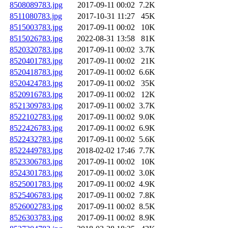
8508089783.jpg
2017-09-11 00:02
7.2K
8511080783.jpg
2017-10-31 11:27
45K
8515003783.jpg
2017-09-11 00:02
10K
8515026783.jpg
2022-08-31 13:58
81K
8520320783.jpg
2017-09-11 00:02
3.7K
8520401783.jpg
2017-09-11 00:02
21K
8520418783.jpg
2017-09-11 00:02
6.6K
8520424783.jpg
2017-09-11 00:02
35K
8520916783.jpg
2017-09-11 00:02
12K
8521309783.jpg
2017-09-11 00:02
3.7K
8522102783.jpg
2017-09-11 00:02
9.0K
8522426783.jpg
2017-09-11 00:02
6.9K
8522432783.jpg
2017-09-11 00:02
5.6K
8522449783.jpg
2018-02-02 17:46
7.7K
8523306783.jpg
2017-09-11 00:02
10K
8524301783.jpg
2017-09-11 00:02
3.0K
8525001783.jpg
2017-09-11 00:02
4.9K
8525406783.jpg
2017-09-11 00:02
7.8K
8526002783.jpg
2017-09-11 00:02
8.5K
8526303783.jpg
2017-09-11 00:02
8.9K