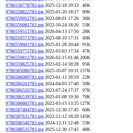
9786558778783.jpg
2025-12-18 19:33
46K
9786558822783.jpg
2025-01-20 18:27
90K
9786559052783.jpg
2023-08-01 17:26
36K
9786559081783.jpg
2022-10-24 18:26
53K
9786559515783.jpg
2026-04-13 17:50
28K
9786559573783.jpg
2023-08-10 17:31
49K
9786559601783.jpg
2025-01-28 20:44
91K
9786559771783.jpg
2022-03-03 17:34
47K
9786559812783.jpg
2026-02-15 01:46
200K
9786559825783.jpg
2023-02-14 18:28
95K
9786585086783.jpg
2025-10-07 10:31
137K
9786586089783.jpg
2023-01-12 18:19
22K
9786586261783.jpg
2024-04-03 17:40
50K
9786586526783.jpg
2023-07-24 17:37
97K
9786586539783.jpg
2025-01-08 19:36
79K
9786586683783.jpg
2022-03-15 13:35
127K
9786587404783.jpg
2025-12-30 17:45
60K
9786587631783.jpg
2022-12-12 18:20
145K
9786588340783.jpg
2024-12-11 12:48
53K
9786588535783.jpg
2025-12-30 17:45
48K