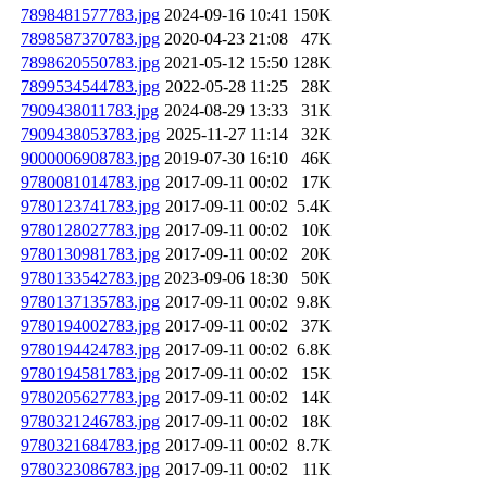
7898481577783.jpg
2024-09-16 10:41
150K
7898587370783.jpg
2020-04-23 21:08
47K
7898620550783.jpg
2021-05-12 15:50
128K
7899534544783.jpg
2022-05-28 11:25
28K
7909438011783.jpg
2024-08-29 13:33
31K
7909438053783.jpg
2025-11-27 11:14
32K
9000006908783.jpg
2019-07-30 16:10
46K
9780081014783.jpg
2017-09-11 00:02
17K
9780123741783.jpg
2017-09-11 00:02
5.4K
9780128027783.jpg
2017-09-11 00:02
10K
9780130981783.jpg
2017-09-11 00:02
20K
9780133542783.jpg
2023-09-06 18:30
50K
9780137135783.jpg
2017-09-11 00:02
9.8K
9780194002783.jpg
2017-09-11 00:02
37K
9780194424783.jpg
2017-09-11 00:02
6.8K
9780194581783.jpg
2017-09-11 00:02
15K
9780205627783.jpg
2017-09-11 00:02
14K
9780321246783.jpg
2017-09-11 00:02
18K
9780321684783.jpg
2017-09-11 00:02
8.7K
9780323086783.jpg
2017-09-11 00:02
11K