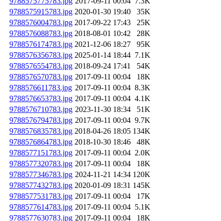
9788575775783.jpg
2017-09-11 00:04
7.3K
9788575915783.jpg
2020-01-30 19:40
35K
9788576004783.jpg
2017-09-22 17:43
25K
9788576088783.jpg
2018-08-01 10:42
28K
9788576174783.jpg
2021-12-06 18:27
95K
9788576356783.jpg
2025-01-14 18:44
7.1K
9788576554783.jpg
2018-09-24 17:41
54K
9788576570783.jpg
2017-09-11 00:04
18K
9788576611783.jpg
2017-09-11 00:04
8.3K
9788576653783.jpg
2017-09-11 00:04
4.1K
9788576710783.jpg
2023-11-30 18:34
51K
9788576794783.jpg
2017-09-11 00:04
9.7K
9788576835783.jpg
2018-04-26 18:05
134K
9788576864783.jpg
2018-10-30 18:46
48K
9788577151783.jpg
2017-09-11 00:04
2.0K
9788577320783.jpg
2017-09-11 00:04
18K
9788577346783.jpg
2024-11-21 14:34
120K
9788577432783.jpg
2020-01-09 18:31
145K
9788577531783.jpg
2017-09-11 00:04
17K
9788577614783.jpg
2017-09-11 00:04
5.1K
9788577630783.jpg
2017-09-11 00:04
18K