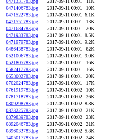
0471331783.jpg
2017-09-11 00:01
11K
0471406783.jpg
2017-09-11 00:01
10K
0471522783.jpg
2017-09-11 00:01
6.1K
0471551783.jpg
2017-09-11 00:01
13K
0471684783.jpg
2017-09-11 00:01
20K
0471933783.jpg
2017-09-11 00:01
8.5K
0471979783.jpg
2017-09-11 00:01
9.2K
0486438783.jpg
2017-09-11 00:01
82K
0521006783.jpg
2017-09-11 00:01
9.0K
0521805783.jpg
2017-09-11 00:01
16K
0582417783.jpg
2017-09-11 00:01
16K
0658002783.jpg
2017-09-11 00:01
20K
0702024783.jpg
2017-09-11 00:01
17K
0761919783.jpg
2017-09-11 00:02
10K
0781718783.jpg
2017-09-11 00:02
26K
0809298783.jpg
2017-09-11 00:02
8.8K
0873225783.jpg
2017-09-11 00:02
21K
0879839783.jpg
2017-09-11 00:02
23K
0892046783.jpg
2017-09-11 00:02
31K
0896033783.jpg
2017-09-11 00:02
5.8K
1405017783.jpg
2017-09-11 00:02
24K