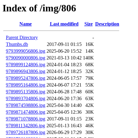
Index of /img/806
Name
Last modified
Size
Description
Parent Directory
-
Thumbs.db
2017-09-11 01:15
16K
9793999056806.jpg
2025-06-20 15:52
14K
9790090000806.jpg
2021-03-13 10:42
140K
9789899124806.jpg
2024-01-04 18:23
68K
9789896943806.jpg
2024-01-12 18:25
32K
9789895247806.jpg
2024-06-05 17:57
79K
9789895164806.jpg
2024-06-07 17:21
55K
9789895135806.jpg
2024-06-28 17:48
60K
9789893704806.jpg
2024-06-20 17:36
63K
9789874598806.jpg
2025-04-30 14:40
42K
9789871474806.jpg
2025-04-05 12:36
30K
9789871078806.jpg
2017-09-11 01:15
23K
9789811342806.jpg
2025-01-13 16:43
46K
9789726187806.jpg
2026-06-29 17:29
30K