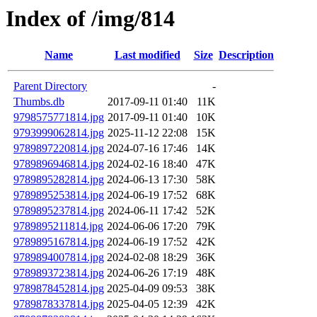
Index of /img/814
Name
Last modified
Size
Description
Parent Directory
-
Thumbs.db
2017-09-11 01:40
11K
9798575771814.jpg
2017-09-11 01:40
10K
9793999062814.jpg
2025-11-12 22:08
15K
9789897220814.jpg
2024-07-16 17:46
14K
9789896946814.jpg
2024-02-16 18:40
47K
9789895282814.jpg
2024-06-13 17:30
58K
9789895253814.jpg
2024-06-19 17:52
68K
9789895237814.jpg
2024-06-11 17:42
52K
9789895211814.jpg
2024-06-06 17:20
79K
9789895167814.jpg
2024-06-19 17:52
42K
9789894007814.jpg
2024-02-08 18:29
36K
9789893723814.jpg
2024-06-26 17:19
48K
9789878452814.jpg
2025-04-09 09:53
38K
9789878337814.jpg
2025-04-05 12:39
42K