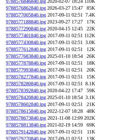
9788576846840.jpg
2020-02-07 18:24
110K
9788576862840.jpg
2026-03-27 15:47
85K
9788577005840.jpg
2017-09-11 02:51
7.4K
9788577188840.jpg
2023-09-27 17:27
17K
9788577290840.jpg
2020-04-15 12:45
22K
9788577401840.jpg
2017-09-11 02:51
112K
9788577430840.jpg
2017-09-11 02:51
3.0K
9788577612840.jpg
2017-09-11 02:51
12K
9788577683840.jpg
2025-01-10 18:54
26K
9788577878840.jpg
2017-09-11 02:51
18K
9788577993840.jpg
2017-09-11 02:51
20K
9788578277840.jpg
2017-09-11 02:51
15K
9788578280840.jpg
2017-09-11 02:51
8.1K
9788578392840.jpg
2020-04-22 17:47
59K
9788578420840.jpg
2025-01-10 18:54
3.1K
9788578602840.jpg
2017-09-11 02:51
21K
9788578615840.jpg
2022-12-07 18:28
48K
9788578673840.jpg
2021-11-08 12:09
202K
9788578813840.jpg
2021-02-19 14:59
69K
9788579142840.jpg
2017-09-11 02:51
11K
9788579270840.jpg
2017-09-11 02:51
13K