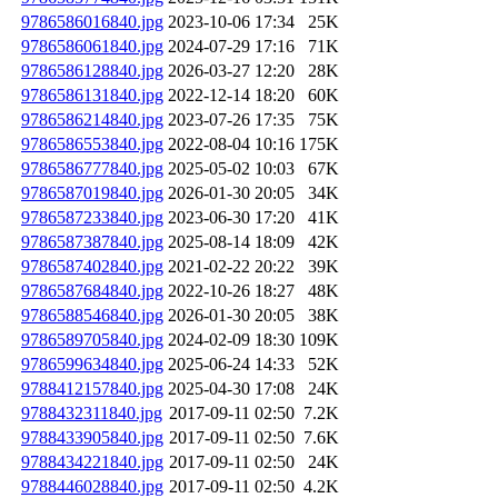
9786586016840.jpg
2023-10-06 17:34
25K
9786586061840.jpg
2024-07-29 17:16
71K
9786586128840.jpg
2026-03-27 12:20
28K
9786586131840.jpg
2022-12-14 18:20
60K
9786586214840.jpg
2023-07-26 17:35
75K
9786586553840.jpg
2022-08-04 10:16
175K
9786586777840.jpg
2025-05-02 10:03
67K
9786587019840.jpg
2026-01-30 20:05
34K
9786587233840.jpg
2023-06-30 17:20
41K
9786587387840.jpg
2025-08-14 18:09
42K
9786587402840.jpg
2021-02-22 20:22
39K
9786587684840.jpg
2022-10-26 18:27
48K
9786588546840.jpg
2026-01-30 20:05
38K
9786589705840.jpg
2024-02-09 18:30
109K
9786599634840.jpg
2025-06-24 14:33
52K
9788412157840.jpg
2025-04-30 17:08
24K
9788432311840.jpg
2017-09-11 02:50
7.2K
9788433905840.jpg
2017-09-11 02:50
7.6K
9788434221840.jpg
2017-09-11 02:50
24K
9788446028840.jpg
2017-09-11 02:50
4.2K