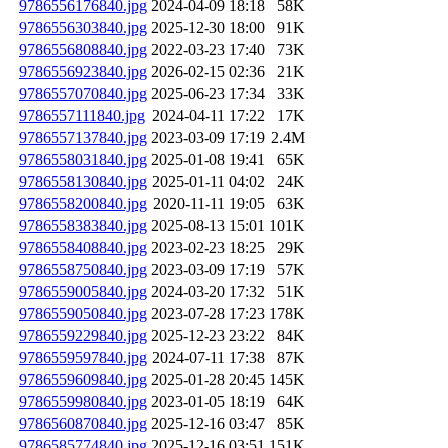
9786556176840.jpg
2024-04-09 18:18
58K
9786556303840.jpg
2025-12-30 18:00
91K
9786556808840.jpg
2022-03-23 17:40
73K
9786556923840.jpg
2026-02-15 02:36
21K
9786557070840.jpg
2025-06-23 17:34
33K
9786557111840.jpg
2024-04-11 17:22
17K
9786557137840.jpg
2023-03-09 17:19
2.4M
9786558031840.jpg
2025-01-08 19:41
65K
9786558130840.jpg
2025-01-11 04:02
24K
9786558200840.jpg
2020-11-11 19:05
63K
9786558383840.jpg
2025-08-13 15:01
101K
9786558408840.jpg
2023-02-23 18:25
29K
9786558750840.jpg
2023-03-09 17:19
57K
9786559005840.jpg
2024-03-20 17:32
51K
9786559050840.jpg
2023-07-28 17:23
178K
9786559229840.jpg
2025-12-23 23:22
84K
9786559597840.jpg
2024-07-11 17:38
87K
9786559609840.jpg
2025-01-28 20:45
145K
9786559980840.jpg
2023-01-05 18:19
64K
9786560870840.jpg
2025-12-16 03:47
85K
9786585774840.jpg
2025-12-16 03:51
151K