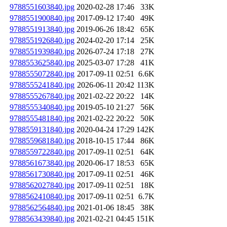
9788551603840.jpg
2020-02-28 17:46
33K
9788551900840.jpg
2017-09-12 17:40
49K
9788551913840.jpg
2019-06-26 18:42
65K
9788551926840.jpg
2024-02-20 17:14
25K
9788551939840.jpg
2026-07-24 17:18
27K
9788553625840.jpg
2025-03-07 17:28
41K
9788555072840.jpg
2017-09-11 02:51
6.6K
9788555241840.jpg
2026-06-11 20:42
113K
9788555267840.jpg
2021-02-22 20:22
14K
9788555340840.jpg
2019-05-10 21:27
56K
9788555481840.jpg
2021-02-22 20:22
50K
9788559131840.jpg
2020-04-24 17:29
142K
9788559681840.jpg
2018-10-15 17:44
86K
9788559722840.jpg
2017-09-11 02:51
64K
9788561673840.jpg
2020-06-17 18:53
65K
9788561730840.jpg
2017-09-11 02:51
46K
9788562027840.jpg
2017-09-11 02:51
18K
9788562410840.jpg
2017-09-11 02:51
6.7K
9788562564840.jpg
2021-01-06 18:45
38K
9788563439840.jpg
2021-02-21 04:45
151K