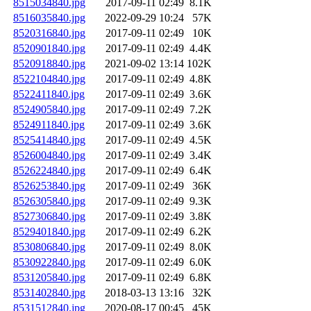
8515034840.jpg
2017-09-11 02:49
8.1K
8516035840.jpg
2022-09-29 10:24
57K
8520316840.jpg
2017-09-11 02:49
10K
8520901840.jpg
2017-09-11 02:49
4.4K
8520918840.jpg
2021-09-02 13:14
102K
8522104840.jpg
2017-09-11 02:49
4.8K
8522411840.jpg
2017-09-11 02:49
3.6K
8524905840.jpg
2017-09-11 02:49
7.2K
8524911840.jpg
2017-09-11 02:49
3.6K
8525414840.jpg
2017-09-11 02:49
4.5K
8526004840.jpg
2017-09-11 02:49
3.4K
8526224840.jpg
2017-09-11 02:49
6.4K
8526253840.jpg
2017-09-11 02:49
36K
8526305840.jpg
2017-09-11 02:49
9.3K
8527306840.jpg
2017-09-11 02:49
3.8K
8529401840.jpg
2017-09-11 02:49
6.2K
8530806840.jpg
2017-09-11 02:49
8.0K
8530922840.jpg
2017-09-11 02:49
6.0K
8531205840.jpg
2017-09-11 02:49
6.8K
8531402840.jpg
2018-03-13 13:16
32K
8531512840.jpg
2020-08-17 00:45
45K