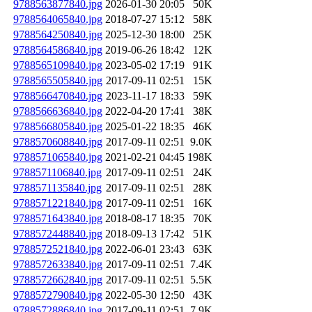
9788563877840.jpg
2026-01-30 20:05
50K
9788564065840.jpg
2018-07-27 15:12
58K
9788564250840.jpg
2025-12-30 18:00
25K
9788564586840.jpg
2019-06-26 18:42
12K
9788565109840.jpg
2023-05-02 17:19
91K
9788565505840.jpg
2017-09-11 02:51
15K
9788566470840.jpg
2023-11-17 18:33
59K
9788566636840.jpg
2022-04-20 17:41
38K
9788566805840.jpg
2025-01-22 18:35
46K
9788570608840.jpg
2017-09-11 02:51
9.0K
9788571065840.jpg
2021-02-21 04:45
198K
9788571106840.jpg
2017-09-11 02:51
24K
9788571135840.jpg
2017-09-11 02:51
28K
9788571221840.jpg
2017-09-11 02:51
16K
9788571643840.jpg
2018-08-17 18:35
70K
9788572448840.jpg
2018-09-13 17:42
51K
9788572521840.jpg
2022-06-01 23:43
63K
9788572633840.jpg
2017-09-11 02:51
7.4K
9788572662840.jpg
2017-09-11 02:51
5.5K
9788572790840.jpg
2022-05-30 12:50
43K
9788572886840.jpg
2017-09-11 02:51
7.9K