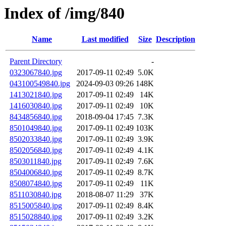
Index of /img/840
Name
Last modified
Size
Description
Parent Directory
-
0323067840.jpg
2017-09-11 02:49
5.0K
043100549840.jpg
2024-09-03 09:26
148K
1413021840.jpg
2017-09-11 02:49
14K
1416030840.jpg
2017-09-11 02:49
10K
8434856840.jpg
2018-09-04 17:45
7.3K
8501049840.jpg
2017-09-11 02:49
103K
8502033840.jpg
2017-09-11 02:49
3.9K
8502056840.jpg
2017-09-11 02:49
4.1K
8503011840.jpg
2017-09-11 02:49
7.6K
8504006840.jpg
2017-09-11 02:49
8.7K
8508074840.jpg
2017-09-11 02:49
11K
8511030840.jpg
2018-08-07 11:29
37K
8515005840.jpg
2017-09-11 02:49
8.4K
8515028840.jpg
2017-09-11 02:49
3.2K