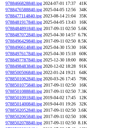
9788466828840.jpg
2024-07-01 17:37
41K
9788476588840.jpg
2025-04-05 12:56
34K
9788477114840.jpg
2023-08-14 21:04
35K
9788481917840.jpg
2025-04-05 13:43
16K
9788484891840.jpg
2017-09-11 02:50
5.6K
9788487072840.jpg
2025-04-30 14:57
6.7K
9788496429840.jpg
2017-09-11 02:50
8.5K
9788496614840.jpg
2025-04-30 15:30
16K
9788497617840.jpg
2025-04-30 15:18
60K
9788497787840.jpg
2025-12-30 18:00
86K
9788498483840.jpg
2020-12-02 18:28
91K
9788500506840.jpg
2022-01-24 19:21
64K
9788501062840.jpg
2020-03-26 17:45
79K
9788501075840.jpg
2017-09-11 02:50
16K
9788501088840.jpg
2017-09-11 02:50
7.3K
9788501091840.jpg
2019-04-02 17:45
12K
9788501400840.jpg
2019-04-01 19:26
32K
9788502052840.jpg
2017-09-11 02:50
3.6K
9788502065840.jpg
2017-09-11 02:50
10K
9788502078840.jpg
2017-09-11 02:50
8.1K