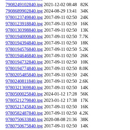
7908249102840.jpg
2021-12-02 08:48
82K
7908689902840.jpg
2024-08-29 13:41
34K
9780123749840.jpg
2017-09-11 02:50
24K
9780123918840.jpg
2017-09-11 02:50
16K
9780130398840.jpg
2017-09-11 02:50
13K
9780194000840.jpg
2017-09-11 02:50
7.7K
9780194394840.jpg
2017-09-11 02:50
18K
9780194576840.jpg
2017-09-11 02:50
5.2K
9780194646840.jpg
2017-09-11 02:50
26K
9780194732840.jpg
2017-09-11 02:50
10K
9780194774840.jpg
2017-09-11 02:50
8.0K
9780205485840.jpg
2017-09-11 02:50
24K
9780240811840.jpg
2017-09-11 02:50
2.6K
9780321369840.jpg
2017-09-11 02:50
14K
9780500025840.jpg
2024-01-12 17:28
56K
9780521279840.jpg
2023-01-12 17:38
17K
9780521745840.jpg
2017-09-11 02:50
16K
9780582487840.jpg
2017-09-11 02:50
4.2K
9780750633840.jpg
2020-08-08 21:36
38K
9780750675840.jpg
2017-09-11 02:50
14K