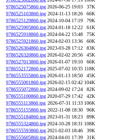
9786525075860.jpg
2026-06-25 19:03
37K
9786525103860.jpg
2024-11-13 18:26
66K
9786525129860.jpg
2024-10-04 17:19
79K
9786525905860.jpg
2024-01-18 12:22
61K
9786525918860.jpg
2024-04-22 15:48
75K
9786525921860.jpg
2024-02-03 13:36
60K
9786526304860.jpg
2023-03-28 17:12
83K
9786526320860.jpg
2026-02-02 20:56
45K
9786527013860.jpg
2026-01-07 19:10
66K
9786552172860.jpg
2025-07-02 10:35
118K
9786553555860.jpg
2026-01-13 18:50
45K
9786555001860.jpg
2026-02-15 02:42
104K
9786555072860.jpg
2024-09-02 17:24
82K
9786555100860.jpg
2020-07-29 17:42
42K
9786555113860.jpg
2026-07-31 11:33
106K
9786555155860.jpg
2022-11-08 18:30
96K
9786555184860.jpg
2023-01-31 18:23
89K
9786555324860.jpg
2024-10-28 18:31
108K
9786555593860.jpg
2021-02-03 18:46
39K
9786555605860.jpg
2024-04-01 17:39
31K