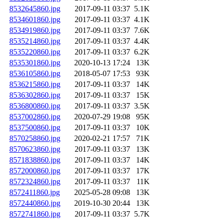
8532645860.jpg
2017-09-11 03:37
5.1K
8534601860.jpg
2017-09-11 03:37
4.1K
8534919860.jpg
2017-09-11 03:37
7.6K
8535214860.jpg
2017-09-11 03:37
4.4K
8535220860.jpg
2017-09-11 03:37
6.2K
8535301860.jpg
2020-10-13 17:24
13K
8536105860.jpg
2018-05-07 17:53
93K
8536215860.jpg
2017-09-11 03:37
14K
8536302860.jpg
2017-09-11 03:37
15K
8536800860.jpg
2017-09-11 03:37
3.5K
8537002860.jpg
2020-07-29 19:08
95K
8537500860.jpg
2017-09-11 03:37
10K
8570258860.jpg
2020-02-21 17:57
71K
8570623860.jpg
2017-09-11 03:37
13K
8571838860.jpg
2017-09-11 03:37
14K
8572000860.jpg
2017-09-11 03:37
17K
8572324860.jpg
2017-09-11 03:37
11K
8572411860.jpg
2025-05-28 09:08
13K
8572440860.jpg
2019-10-30 20:44
13K
8572741860.jpg
2017-09-11 03:37
5.7K