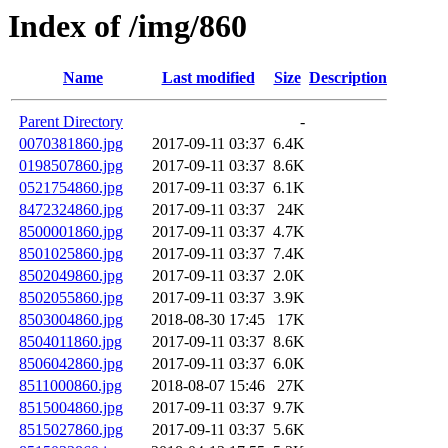
Index of /img/860
Name
Last modified
Size
Description
Parent Directory
-
0070381860.jpg
2017-09-11 03:37
6.4K
0198507860.jpg
2017-09-11 03:37
8.6K
0521754860.jpg
2017-09-11 03:37
6.1K
8472324860.jpg
2017-09-11 03:37
24K
8500001860.jpg
2017-09-11 03:37
4.7K
8501025860.jpg
2017-09-11 03:37
7.4K
8502049860.jpg
2017-09-11 03:37
2.0K
8502055860.jpg
2017-09-11 03:37
3.9K
8503004860.jpg
2018-08-30 17:45
17K
8504011860.jpg
2017-09-11 03:37
8.6K
8506042860.jpg
2017-09-11 03:37
6.0K
8511000860.jpg
2018-08-07 15:46
27K
8515004860.jpg
2017-09-11 03:37
9.7K
8515027860.jpg
2017-09-11 03:37
5.6K