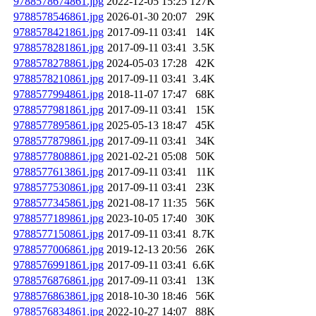
9788578674861.jpg
2022-12-05 15:25
127K
9788578546861.jpg
2026-01-30 20:07
29K
9788578421861.jpg
2017-09-11 03:41
14K
9788578281861.jpg
2017-09-11 03:41
3.5K
9788578278861.jpg
2024-05-03 17:28
42K
9788578210861.jpg
2017-09-11 03:41
3.4K
9788577994861.jpg
2018-11-07 17:47
68K
9788577981861.jpg
2017-09-11 03:41
15K
9788577895861.jpg
2025-05-13 18:47
45K
9788577879861.jpg
2017-09-11 03:41
34K
9788577808861.jpg
2021-02-21 05:08
50K
9788577613861.jpg
2017-09-11 03:41
11K
9788577530861.jpg
2017-09-11 03:41
23K
9788577345861.jpg
2021-08-17 11:35
56K
9788577189861.jpg
2023-10-05 17:40
30K
9788577150861.jpg
2017-09-11 03:41
8.7K
9788577006861.jpg
2019-12-13 20:56
26K
9788576991861.jpg
2017-09-11 03:41
6.6K
9788576876861.jpg
2017-09-11 03:41
13K
9788576863861.jpg
2018-10-30 18:46
56K
9788576834861.jpg
2022-10-27 14:07
88K