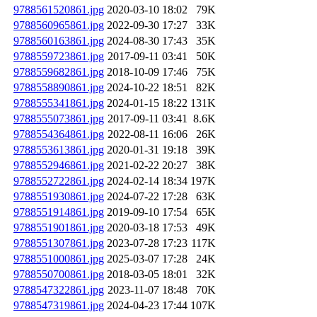
9788561520861.jpg
2020-03-10 18:02
79K
9788560965861.jpg
2022-09-30 17:27
33K
9788560163861.jpg
2024-08-30 17:43
35K
9788559723861.jpg
2017-09-11 03:41
50K
9788559682861.jpg
2018-10-09 17:46
75K
9788558890861.jpg
2024-10-22 18:51
82K
9788555341861.jpg
2024-01-15 18:22
131K
9788555073861.jpg
2017-09-11 03:41
8.6K
9788554364861.jpg
2022-08-11 16:06
26K
9788553613861.jpg
2020-01-31 19:18
39K
9788552946861.jpg
2021-02-22 20:27
38K
9788552722861.jpg
2024-02-14 18:34
197K
9788551930861.jpg
2024-07-22 17:28
63K
9788551914861.jpg
2019-09-10 17:54
65K
9788551901861.jpg
2020-03-18 17:53
49K
9788551307861.jpg
2023-07-28 17:23
117K
9788551000861.jpg
2025-03-07 17:28
24K
9788550700861.jpg
2018-03-05 18:01
32K
9788547322861.jpg
2023-11-07 18:48
70K
9788547319861.jpg
2024-04-23 17:44
107K