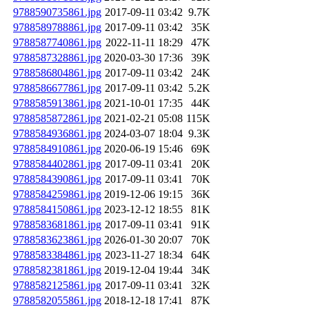
9788590735861.jpg
2017-09-11 03:42
9.7K
9788589788861.jpg
2017-09-11 03:42
35K
9788587740861.jpg
2022-11-11 18:29
47K
9788587328861.jpg
2020-03-30 17:36
39K
9788586804861.jpg
2017-09-11 03:42
24K
9788586677861.jpg
2017-09-11 03:42
5.2K
9788585913861.jpg
2021-10-01 17:35
44K
9788585872861.jpg
2021-02-21 05:08
115K
9788584936861.jpg
2024-03-07 18:04
9.3K
9788584910861.jpg
2020-06-19 15:46
69K
9788584402861.jpg
2017-09-11 03:41
20K
9788584390861.jpg
2017-09-11 03:41
70K
9788584259861.jpg
2019-12-06 19:15
36K
9788584150861.jpg
2023-12-12 18:55
81K
9788583681861.jpg
2017-09-11 03:41
91K
9788583623861.jpg
2026-01-30 20:07
70K
9788583384861.jpg
2023-11-27 18:34
64K
9788582381861.jpg
2019-12-04 19:44
34K
9788582125861.jpg
2017-09-11 03:41
32K
9788582055861.jpg
2018-12-18 17:41
87K