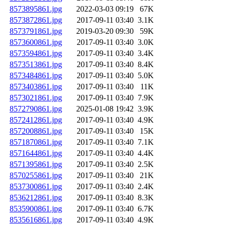
8573895861.jpg
2022-03-03 09:19
67K
8573872861.jpg
2017-09-11 03:40
3.1K
8573791861.jpg
2019-03-20 09:30
59K
8573600861.jpg
2017-09-11 03:40
3.0K
8573594861.jpg
2017-09-11 03:40
3.4K
8573513861.jpg
2017-09-11 03:40
8.4K
8573484861.jpg
2017-09-11 03:40
5.0K
8573403861.jpg
2017-09-11 03:40
11K
8573021861.jpg
2017-09-11 03:40
7.9K
8572790861.jpg
2025-01-08 19:42
3.9K
8572412861.jpg
2017-09-11 03:40
4.9K
8572008861.jpg
2017-09-11 03:40
15K
8571870861.jpg
2017-09-11 03:40
7.1K
8571644861.jpg
2017-09-11 03:40
4.4K
8571395861.jpg
2017-09-11 03:40
2.5K
8570255861.jpg
2017-09-11 03:40
21K
8537300861.jpg
2017-09-11 03:40
2.4K
8536212861.jpg
2017-09-11 03:40
8.3K
8535900861.jpg
2017-09-11 03:40
6.7K
8535616861.jpg
2017-09-11 03:40
4.9K