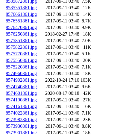
8585872861.jpg
2017-09-11 03:40
7.5K
8585351861.jpg
2017-09-11 03:40
12K
8576661861.jpg
2017-09-11 03:40
14K
8576551861.jpg
2017-09-11 03:40
8.7K
8576470861.jpg
2017-09-11 03:40
9.9K
8576250861.jpg
2018-02-27 17:48
18K
8575851861.jpg
2017-09-11 03:40
7.0K
8575822861.jpg
2017-09-11 03:40
11K
8575770861.jpg
2017-09-11 03:40
5.1K
8575550861.jpg
2017-09-11 03:40
20K
8575220861.jpg
2017-09-11 03:40
7.1K
8574960861.jpg
2017-09-11 03:40
18K
8574902861.jpg
2022-10-24 17:10
103K
8574740861.jpg
2017-09-11 03:40
9.6K
8574601861.jpg
2020-08-17 00:18
42K
8574190861.jpg
2017-09-11 03:40
27K
8574161861.jpg
2017-09-11 03:40
16K
8574022861.jpg
2017-09-11 03:40
7.1K
8573982861.jpg
2017-09-11 03:40
23K
8573930861.jpg
2017-09-11 03:40
8.8K
8573901861.jpg
2017-09-11 03:40
18K