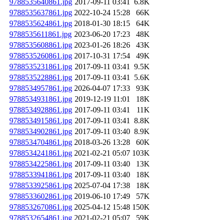
9788535640861.jpg
2017-09-11 03:41
6.8K
9788535637861.jpg
2022-10-24 15:28
66K
9788535624861.jpg
2018-01-30 18:15
64K
9788535611861.jpg
2023-06-20 17:23
48K
9788535608861.jpg
2023-01-26 18:26
43K
9788535260861.jpg
2017-10-31 17:54
49K
9788535231861.jpg
2017-09-11 03:41
9.5K
9788535228861.jpg
2017-09-11 03:41
5.6K
9788534957861.jpg
2026-04-07 17:33
93K
9788534931861.jpg
2019-12-19 11:01
18K
9788534928861.jpg
2017-09-11 03:41
11K
9788534915861.jpg
2017-09-11 03:41
8.8K
9788534902861.jpg
2017-09-11 03:40
8.9K
9788534704861.jpg
2018-03-26 13:28
60K
9788534241861.jpg
2021-02-21 05:07
103K
9788534225861.jpg
2017-09-11 03:40
13K
9788533941861.jpg
2017-09-11 03:40
18K
9788533925861.jpg
2025-07-04 17:38
18K
9788533602861.jpg
2019-06-10 17:49
57K
9788532670861.jpg
2025-04-12 15:48
150K
9788532654861.jpg
2021-02-21 05:07
59K