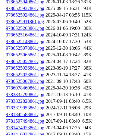
9786525940861.jpg
2026-01-03 18:26
281K
9786525937861.jpg
2025-09-15 16:31
93K
9786525924861.jpg
2025-04-17 08:55
115K
9786525911861.jpg
2026-07-06 10:40
52K
9786525263861.jpg
2026-01-06 19:00
30K
9786525164861.jpg
2024-10-09 17:31
124K
9786525148861.jpg
2024-10-07 17:30
53K
9786525078861.jpg
2025-12-30 18:06
44K
9786525065861.jpg
2025-01-08 19:42
89K
9786525052861.jpg
2024-04-17 17:24
82K
9786525036861.jpg
2023-09-19 17:27
38K
9786525023861.jpg
2023-11-14 18:27
41K
9786525007861.jpg
2021-09-10 17:43
60K
9786078460861.jpg
2025-04-30 10:36
42K
9783832799861.jpg
2021-10-13 16:10
41K
9783822828861.jpg
2017-09-11 03:40
6.5K
9783319953861.jpg
2024-12-11 16:06
29K
9781845588861.jpg
2017-09-11 03:40
10K
9781597494861.jpg
2017-09-11 03:40
6.5K
9781474973861.jpg
2023-04-06 17:25
94K
9781416032861.jpg
2017-09-11 03:40
15K