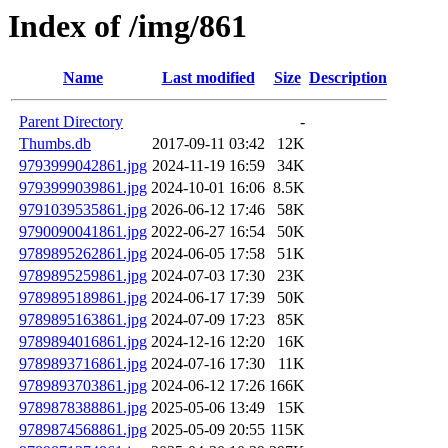
Index of /img/861
Name
Last modified
Size
Description
Parent Directory
-
Thumbs.db
2017-09-11 03:42
12K
9793999042861.jpg
2024-11-19 16:59
34K
9793999039861.jpg
2024-10-01 16:06
8.5K
9791039535861.jpg
2026-06-12 17:46
58K
9790090041861.jpg
2022-06-27 16:54
50K
9789895262861.jpg
2024-06-05 17:58
51K
9789895259861.jpg
2024-07-03 17:30
23K
9789895189861.jpg
2024-06-17 17:39
50K
9789895163861.jpg
2024-07-09 17:23
85K
9789894016861.jpg
2024-12-16 12:20
16K
9789893716861.jpg
2024-07-16 17:30
11K
9789893703861.jpg
2024-06-12 17:26
166K
9789878388861.jpg
2025-05-06 13:49
15K
9789874568861.jpg
2025-05-09 20:55
115K