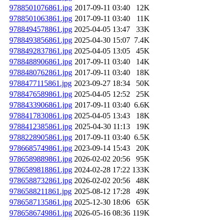
9788501076861.jpg
2017-09-11 03:40
12K
9788501063861.jpg
2017-09-11 03:40
11K
9788494578861.jpg
2025-04-05 13:47
33K
9788493856861.jpg
2025-04-30 15:07
7.4K
9788492837861.jpg
2025-04-05 13:05
45K
9788488906861.jpg
2017-09-11 03:40
14K
9788480762861.jpg
2017-09-11 03:40
18K
9788477115861.jpg
2023-09-27 18:34
50K
9788476589861.jpg
2025-04-05 12:52
25K
9788433906861.jpg
2017-09-11 03:40
6.6K
9788417830861.jpg
2025-04-05 13:43
18K
9788412385861.jpg
2025-04-30 11:13
19K
9788228905861.jpg
2017-09-11 03:40
6.5K
9786685749861.jpg
2023-09-14 15:43
20K
9786589889861.jpg
2026-02-02 20:56
95K
9786589818861.jpg
2024-02-28 17:22
133K
9786588732861.jpg
2026-02-02 20:56
48K
9786588211861.jpg
2025-08-12 17:28
49K
9786587135861.jpg
2025-12-30 18:06
65K
9786586749861.jpg
2026-05-16 08:36
119K