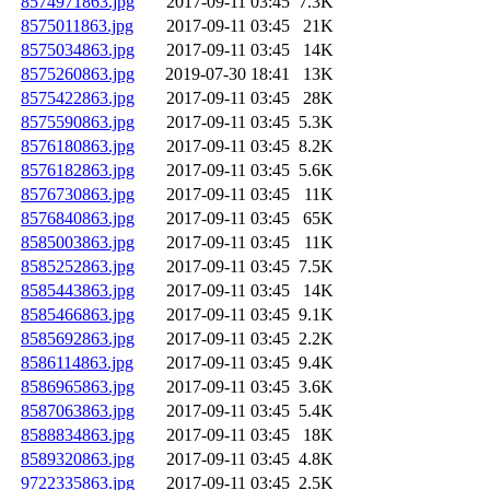
8574971863.jpg
2017-09-11 03:45
7.3K
8575011863.jpg
2017-09-11 03:45
21K
8575034863.jpg
2017-09-11 03:45
14K
8575260863.jpg
2019-07-30 18:41
13K
8575422863.jpg
2017-09-11 03:45
28K
8575590863.jpg
2017-09-11 03:45
5.3K
8576180863.jpg
2017-09-11 03:45
8.2K
8576182863.jpg
2017-09-11 03:45
5.6K
8576730863.jpg
2017-09-11 03:45
11K
8576840863.jpg
2017-09-11 03:45
65K
8585003863.jpg
2017-09-11 03:45
11K
8585252863.jpg
2017-09-11 03:45
7.5K
8585443863.jpg
2017-09-11 03:45
14K
8585466863.jpg
2017-09-11 03:45
9.1K
8585692863.jpg
2017-09-11 03:45
2.2K
8586114863.jpg
2017-09-11 03:45
9.4K
8586965863.jpg
2017-09-11 03:45
3.6K
8587063863.jpg
2017-09-11 03:45
5.4K
8588834863.jpg
2017-09-11 03:45
18K
8589320863.jpg
2017-09-11 03:45
4.8K
9722335863.jpg
2017-09-11 03:45
2.5K