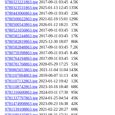
9780323221863.jpg
2017-09-11 03:45
4.5K
9780323531863.jpg
2025-01-13 12:45
135K
9780443066863.jpg
2017-09-11 03:45
22K
9780500022863.jpg
2021-02-19 15:01
129K
9780500543863.jpg
2026-01-12 18:21
37K
9780521656863.jpg
2017-09-11 03:45
13K
9780582244863.jpg
2017-09-11 03:45
17K
9780582819863.jpg
2025-12-30 18:07
86K
9780582848863.jpg
2017-09-11 03:45
7.2K
9780759398863.jpg
2017-09-11 03:45
8.4K
9780764194863.jpg
2017-09-11 03:45
15K
9780781768863.jpg
2020-05-29 17:25
51K
9780865653863.jpg
2021-11-04 11:04
143K
9781107004863.jpg
2019-06-07 11:13
43K
9781107132863.jpg
2023-01-12 19:42
12K
9781108742863.jpg
2023-10-16 18:40
68K
9781316600863.jpg
2024-03-11 17:30
95K
9781337797863.jpg
2024-01-25 04:54
45K
9781474908863.jpg
2023-09-23 16:38
42K
9781539108863.jpg
2021-02-22 20:27
69K
9781680435863.jpg
2023-08-31 17:21
81K