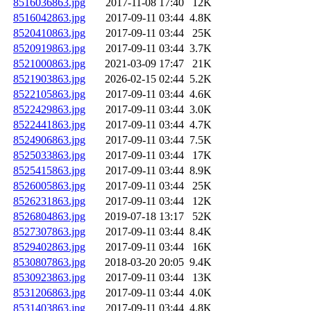
8516036863.jpg
2017-11-08 17:40
12K
8516042863.jpg
2017-09-11 03:44
4.8K
8520410863.jpg
2017-09-11 03:44
25K
8520919863.jpg
2017-09-11 03:44
3.7K
8521000863.jpg
2021-03-09 17:47
21K
8521903863.jpg
2026-02-15 02:44
5.2K
8522105863.jpg
2017-09-11 03:44
4.6K
8522429863.jpg
2017-09-11 03:44
3.0K
8522441863.jpg
2017-09-11 03:44
4.7K
8524906863.jpg
2017-09-11 03:44
7.5K
8525033863.jpg
2017-09-11 03:44
17K
8525415863.jpg
2017-09-11 03:44
8.9K
8526005863.jpg
2017-09-11 03:44
25K
8526231863.jpg
2017-09-11 03:44
12K
8526804863.jpg
2019-07-18 13:17
52K
8527307863.jpg
2017-09-11 03:44
8.4K
8529402863.jpg
2017-09-11 03:44
16K
8530807863.jpg
2018-03-20 20:05
9.4K
8530923863.jpg
2017-09-11 03:44
13K
8531206863.jpg
2017-09-11 03:44
4.0K
8531403863.jpg
2017-09-11 03:44
4.8K