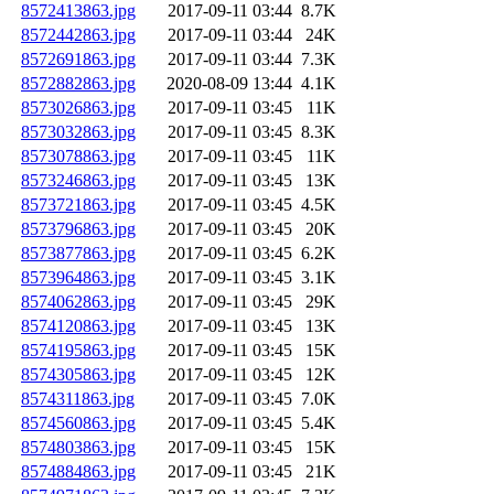
8572413863.jpg
2017-09-11 03:44
8.7K
8572442863.jpg
2017-09-11 03:44
24K
8572691863.jpg
2017-09-11 03:44
7.3K
8572882863.jpg
2020-08-09 13:44
4.1K
8573026863.jpg
2017-09-11 03:45
11K
8573032863.jpg
2017-09-11 03:45
8.3K
8573078863.jpg
2017-09-11 03:45
11K
8573246863.jpg
2017-09-11 03:45
13K
8573721863.jpg
2017-09-11 03:45
4.5K
8573796863.jpg
2017-09-11 03:45
20K
8573877863.jpg
2017-09-11 03:45
6.2K
8573964863.jpg
2017-09-11 03:45
3.1K
8574062863.jpg
2017-09-11 03:45
29K
8574120863.jpg
2017-09-11 03:45
13K
8574195863.jpg
2017-09-11 03:45
15K
8574305863.jpg
2017-09-11 03:45
12K
8574311863.jpg
2017-09-11 03:45
7.0K
8574560863.jpg
2017-09-11 03:45
5.4K
8574803863.jpg
2017-09-11 03:45
15K
8574884863.jpg
2017-09-11 03:45
21K