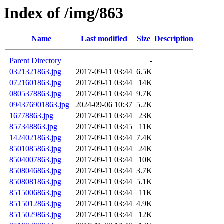
Index of /img/863
Name
Last modified
Size
Description
Parent Directory
-
0321321863.jpg
2017-09-11 03:44
6.5K
0721601863.jpg
2017-09-11 03:44
14K
0805378863.jpg
2017-09-11 03:44
9.7K
094376901863.jpg
2024-09-06 10:37
5.2K
16778863.jpg
2017-09-11 03:44
23K
857348863.jpg
2017-09-11 03:45
11K
1424021863.jpg
2017-09-11 03:44
7.4K
8501085863.jpg
2017-09-11 03:44
24K
8504007863.jpg
2017-09-11 03:44
10K
8508046863.jpg
2017-09-11 03:44
3.7K
8508081863.jpg
2017-09-11 03:44
5.1K
8515006863.jpg
2017-09-11 03:44
11K
8515012863.jpg
2017-09-11 03:44
4.9K
8515029863.jpg
2017-09-11 03:44
12K