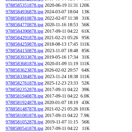
9788585351878.jpg
2020-06-19 11:31
120K
9788584936878.jpg
2024-03-07 18:04
13K
9788584910878.jpg
2022-02-07 11:38
31K
9788584770878.jpg
2020-11-16 18:53
56K
9788584390878.jpg
2017-09-11 04:22
61K
9788584291878.jpg
2021-02-21 05:26
95K
9788584259878.jpg
2018-08-13 17:45
111K
9788584150878.jpg
2023-11-07 18:48
85K
9788583933878.jpg
2019-05-16 17:34
31K
9788583681878.jpg
2020-01-09 11:19
111K
9788583623878.jpg
2026-02-02 20:57
64K
9788583384878.jpg
2023-11-24 18:38
111K
9788582761878.jpg
2025-12-23 23:33
52K
9788582352878.jpg
2017-09-11 04:22
39K
9788581940878.jpg
2017-09-11 04:22
6.0K
9788581924878.jpg
2020-01-07 18:19
43K
9788581487878.jpg
2021-02-21 05:26
101K
9788581081878.jpg
2017-09-11 04:22
7.9K
9788581052878.jpg
2019-11-07 11:15
56K
9788580541878.jpg
2017-09-11 04:22
11K