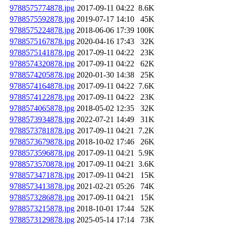
9788575774878.jpg
2017-09-11 04:22
8.6K
9788575592878.jpg
2019-07-17 14:10
45K
9788575224878.jpg
2018-06-06 17:39
100K
9788575167878.jpg
2020-04-16 17:43
32K
9788575141878.jpg
2017-09-11 04:22
23K
9788574320878.jpg
2017-09-11 04:22
62K
9788574205878.jpg
2020-01-30 14:38
25K
9788574164878.jpg
2017-09-11 04:22
7.6K
9788574122878.jpg
2017-09-11 04:22
23K
9788574065878.jpg
2018-05-02 12:35
32K
9788573934878.jpg
2022-07-21 14:49
31K
9788573781878.jpg
2017-09-11 04:21
7.2K
9788573679878.jpg
2018-10-02 17:46
26K
9788573596878.jpg
2017-09-11 04:21
5.9K
9788573570878.jpg
2017-09-11 04:21
3.6K
9788573471878.jpg
2017-09-11 04:21
15K
9788573413878.jpg
2021-02-21 05:26
74K
9788573286878.jpg
2017-09-11 04:21
15K
9788573215878.jpg
2018-10-01 17:44
52K
9788573129878.jpg
2025-05-14 17:14
73K