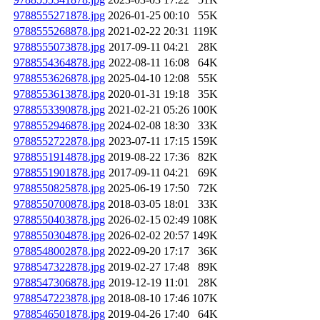
9788555271878.jpg
2026-01-25 00:10
55K
9788555268878.jpg
2021-02-22 20:31
119K
9788555073878.jpg
2017-09-11 04:21
28K
9788554364878.jpg
2022-08-11 16:08
64K
9788553626878.jpg
2025-04-10 12:08
55K
9788553613878.jpg
2020-01-31 19:18
35K
9788553390878.jpg
2021-02-21 05:26
100K
9788552946878.jpg
2024-02-08 18:30
33K
9788552722878.jpg
2023-07-11 17:15
159K
9788551914878.jpg
2019-08-22 17:36
82K
9788551901878.jpg
2017-09-11 04:21
69K
9788550825878.jpg
2025-06-19 17:50
72K
9788550700878.jpg
2018-03-05 18:01
33K
9788550403878.jpg
2026-02-15 02:49
108K
9788550304878.jpg
2026-02-02 20:57
149K
9788548002878.jpg
2022-09-20 17:17
36K
9788547322878.jpg
2019-02-27 17:48
89K
9788547306878.jpg
2019-12-19 11:01
28K
9788547223878.jpg
2018-08-10 17:46
107K
9788546501878.jpg
2019-04-26 17:40
64K