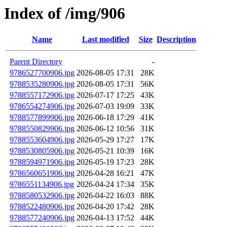
Index of /img/906
Name
Last modified
Size
Description
Parent Directory
-
9786527700906.jpg
2026-08-05 17:31
28K
9788535280906.jpg
2026-08-05 17:31
56K
9788557172906.jpg
2026-07-17 17:25
43K
9786554274906.jpg
2026-07-03 19:09
33K
9788577899906.jpg
2026-06-18 17:29
41K
9788550829906.jpg
2026-06-12 10:56
31K
9788553604906.jpg
2026-05-29 17:27
17K
9788530805906.jpg
2026-05-21 10:39
16K
9788594971906.jpg
2026-05-19 17:23
28K
9786560651906.jpg
2026-04-28 16:21
47K
9786551134906.jpg
2026-04-24 17:34
35K
9788580532906.jpg
2026-04-22 16:03
88K
9788522480906.jpg
2026-04-20 17:42
28K
9788577240906.jpg
2026-04-13 17:52
44K