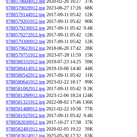
9788578604912.jpg
2020-02-26 16:27
37K
9788579029912.jpg
2023-06-27 17:26
68K
9788579144912.jpg
2017-09-11 05:42
12K
9788579201912.jpg
2017-09-11 05:42
90K
9788579230912.jpg
2017-09-11 05:42
9.4K
9788579272912.jpg
2017-09-11 05:42
12K
9788579300912.jpg
2017-09-11 05:42
12K
9788579623912.jpg
2018-06-20 17:42
28K
9788579751912.jpg
2023-07-28 11:59
15K
9788580331912.jpg
2019-07-23 14:25
59K
9788580414912.jpg
2019-10-06 14:40
44K
9788580542912.jpg
2017-09-11 05:42
11K
9788580641912.jpg
2023-02-22 18:17
99K
9788581082912.jpg
2017-09-11 05:42
9.3K
9788581280912.jpg
2023-12-06 18:24
124K
9788581321912.jpg
2022-08-02 17:46
136K
9788581488912.jpg
2021-02-22 10:58
77K
9788581925912.jpg
2017-09-11 05:42
9.4K
9788582030912.jpg
2017-10-27 17:58
37K
9788582481912.jpg
2020-02-05 19:22
59K
9788583624912.jpg
2025-05-30 17:32
63K