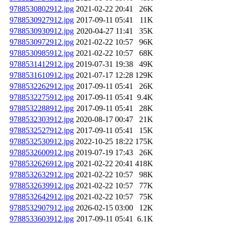
9788530802912.jpg
2021-02-22 20:41
26K
9788530927912.jpg
2017-09-11 05:41
11K
9788530930912.jpg
2020-04-27 11:41
35K
9788530972912.jpg
2021-02-22 10:57
96K
9788530985912.jpg
2021-02-22 10:57
68K
9788531412912.jpg
2019-07-31 19:38
49K
9788531610912.jpg
2021-07-17 12:28
129K
9788532262912.jpg
2017-09-11 05:41
26K
9788532275912.jpg
2017-09-11 05:41
9.4K
9788532288912.jpg
2017-09-11 05:41
28K
9788532303912.jpg
2020-08-17 00:47
21K
9788532527912.jpg
2017-09-11 05:41
15K
9788532530912.jpg
2022-10-25 18:22
175K
9788532600912.jpg
2019-07-19 17:43
26K
9788532626912.jpg
2021-02-22 20:41
418K
9788532632912.jpg
2021-02-22 10:57
98K
9788532639912.jpg
2021-02-22 10:57
77K
9788532642912.jpg
2021-02-22 10:57
75K
9788532907912.jpg
2026-02-15 03:00
12K
9788533603912.jpg
2017-09-11 05:41
6.1K